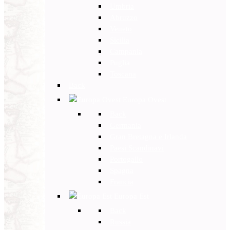
Umbria
Abruzzo
Veneto
Sicilia
Campania
Puglia
Toscana
Back
Europa Ovest
Back
Germania
Gran Bretagna e Irlanda
Paesi Scandinavi
Portogallo
Spagna
Francia
Europa Est
Back
Russia