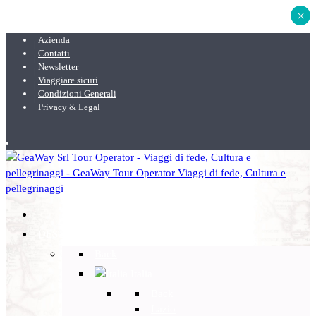
×
Azienda
Contatti
Newsletter
Viaggiare sicuri
Condizioni Generali
Privacy & Legal
DESTINAZIONI
Back
Italia
Back
Lazio