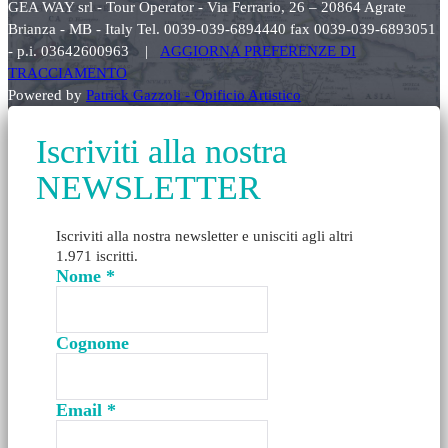
GEA WAY srl - Tour Operator - Via Ferrario, 26 – 20864 Agrate
Brianza - MB - Italy Tel. 0039-039-6894440 fax 0039-039-6893051
- p.i. 03642600963 |
AGGIORNA PREFERENZE DI
TRACCIAMENTO
Powered by
Patrick Gazzoli - Opificio Artistico
Iscriviti alla nostra
NEWSLETTER
Iscriviti alla nostra newsletter e unisciti agli altri
1.971 iscritti.
Nome
*
Cognome
Email
*