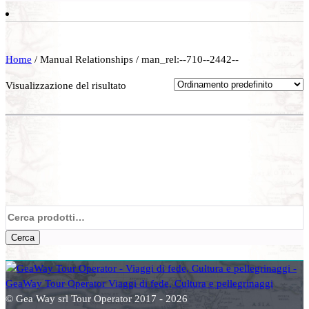
Home
/ Manual Relationships / man_rel:--710--2442--
Visualizzazione del risultato
Cerca:
Cerca
© Gea Way srl Tour Operator 2017 - 2026