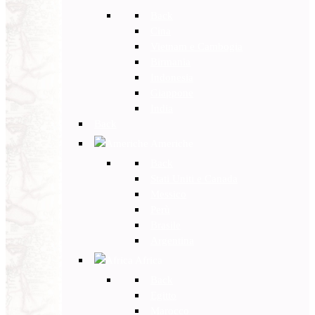
Back
Cina
Vietnam e Cambogia
Birmania
Indonesia
Giappone
India
Back
Americhe
Back
Stati Uniti e Canada
Messico
Perù
Brasile
Argentina
Africa
Back
Egitto
Marocco