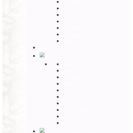
Paesi Baltici
Polonia
Paesi dei Balcani
Bulgaria
Ungheria
Romania
Grecia
Back
Medio Oriente
Back
Israele
Giordania
Turchia
Iran
Armenia
Georgia
Emirati Arabi
Uzbekistan
Oman
Estremo Oriente