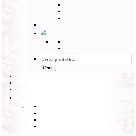
Tunisia
Etiopia
Sud Africa
Back
Australia e Pacifico
Back
Australia
Cerca:
Cerca
PARTENZE GARANTITE
INCOMING
BLOG
Back
Eventi
Diario di Viaggi
Notizie