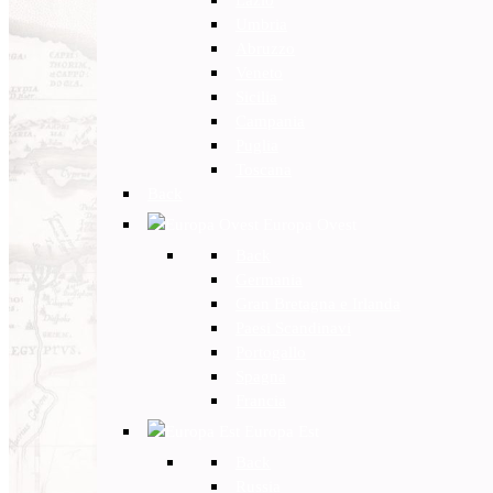
Umbria
Abruzzo
Veneto
Sicilia
Campania
Puglia
Toscana
Back
Europa Ovest
Back
Germania
Gran Bretagna e Irlanda
Paesi Scandinavi
Portogallo
Spagna
Francia
Europa Est
Back
Russia