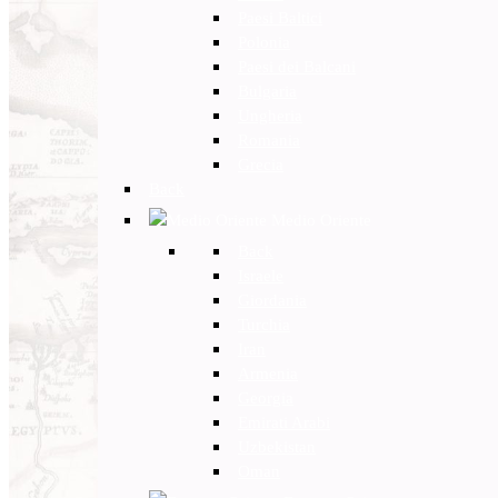
Paesi Baltici
Polonia
Paesi dei Balcani
Bulgaria
Ungheria
Romania
Grecia
Back
Medio Oriente
Back
Israele
Giordania
Turchia
Iran
Armenia
Georgia
Emirati Arabi
Uzbekistan
Oman