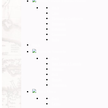
Estremo Oriente
Back
Cina
Vietnam e Cambogia
Birmania
Indonesia
Giappone
India
Back
Americhe
Back
Stati Uniti e Canada
Messico
Perù
Brasile
Argentina
Africa
Back
Egitto