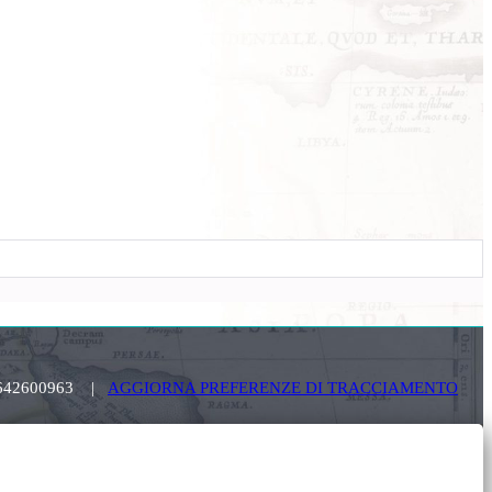
. 03642600963 |
AGGIORNA PREFERENZE DI TRACCIAMENTO