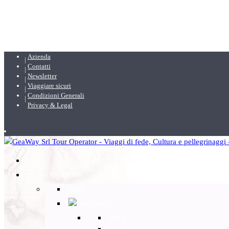
Azienda
Contatti
Newsletter
Viaggiare sicuri
Condizioni Generali
Privacy & Legal
DESTINAZIONI
Back
Italia
Back
Lazio