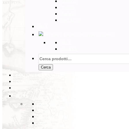
Marocco
Tunisia
Etiopia
Sud Africa
Back
Australia e Pacifico
Back
Australia
Cerca:
Cerca
PARTENZE GARANTITE
INCOMING
BLOG
Back
Eventi
Diario di Viaggi
Notizie