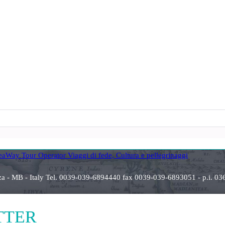
anza - MB - Italy Tel. 0039-039-6894440 fax 0039-039-6893051 - p.i
ETTER