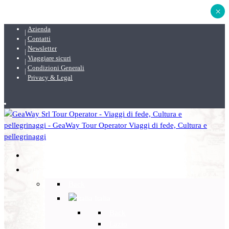
×
Azienda
Contatti
Newsletter
Viaggiare sicuri
Condizioni Generali
Privacy & Legal
DESTINAZIONI
Back
Italia
Back
Lazio