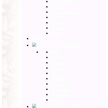
Paesi Baltici
Polonia
Paesi dei Balcani
Bulgaria
Ungheria
Romania
Grecia
Back
Medio Oriente
Back
Israele
Giordania
Turchia
Iran
Armenia
Georgia
Emirati Arabi
Uzbekistan
Oman
Estremo Oriente