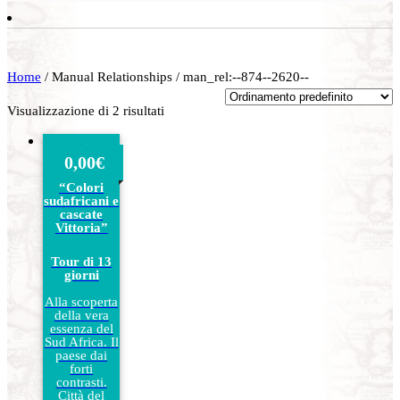
Home
/ Manual Relationships / man_rel:--874--2620--
Visualizzazione di 2 risultati
0,00
€
SUD
AFRICA,
“Colori
sudafricani e
cascate
Vittoria”
Tour di 13
giorni
Alla scoperta
della vera
essenza del
Sud Africa. Il
paese dai
forti
contrasti.
Città del