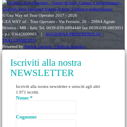
© Gea Way srl Tour Operator 2017 - 2026
GEA WAY srl - Tour Operator - Via Ferrario, 26 – 20864 Agrate
Brianza - MB - Italy Tel. 0039-039-6894440 fax 0039-039-6893051
- p.i. 03642600963 |
AGGIORNA PREFERENZE DI
TRACCIAMENTO
Powered by
Patrick Gazzoli - Opificio Artistico
Iscriviti alla nostra
NEWSLETTER
Iscriviti alla nostra newsletter e unisciti agli altri
1.971 iscritti.
Nome
*
Cognome