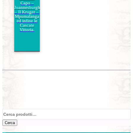
Capo –
Joannesburgh
– Il Kruger –
Mpumalanga
ed infine le
Cascate
Vittoria.
Cerca:
Cerca