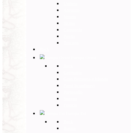
Umbria
Abruzzo
Veneto
Sicilia
Campania
Puglia
Toscana
Back
Europa Ovest
Back
Germania
Gran Bretagna e Irlanda
Paesi Scandinavi
Portogallo
Spagna
Francia
Europa Est
Back
Russia