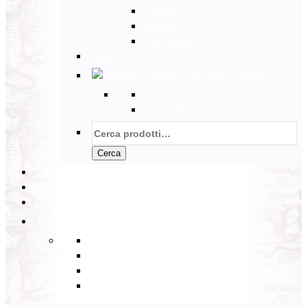
Tunisia
Etiopia
Sud Africa
Back
Australia e Pacifico
Back
Australia
Cerca:
Cerca
PARTENZE GARANTITE
INCOMING
BLOG
Back
Eventi
Diario di Viaggi
Notizie