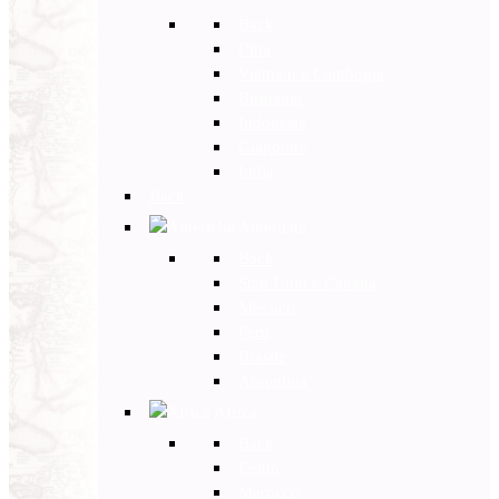
Back
Cina
Vietnam e Cambogia
Birmania
Indonesia
Giappone
India
Back
Americhe
Back
Stati Uniti e Canada
Messico
Perù
Brasile
Argentina
Africa
Back
Egitto
Marocco