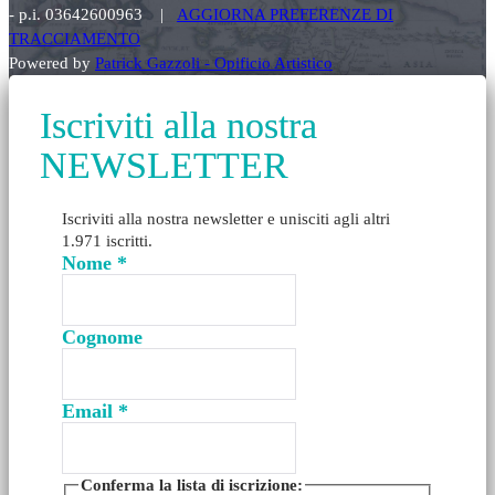
- p.i. 03642600963 |
AGGIORNA PREFERENZE DI
TRACCIAMENTO
Powered by
Patrick Gazzoli - Opificio Artistico
Iscriviti alla nostra
NEWSLETTER
Iscriviti alla nostra newsletter e unisciti agli altri
1.971 iscritti.
Nome
*
Cognome
Email
*
Conferma la lista di iscrizione: