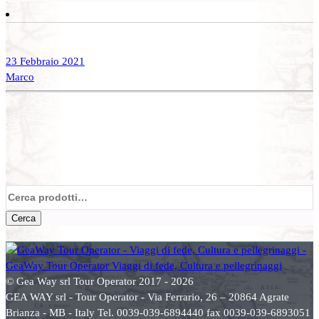
23 Febbraio 2021
Marco
Cerca:
Cerca
© Gea Way srl Tour Operator 2017 - 2026
GEA WAY srl - Tour Operator - Via Ferrario, 26 – 20864 Agrate
Brianza - MB - Italy Tel. 0039-039-6894440 fax 0039-039-6893051