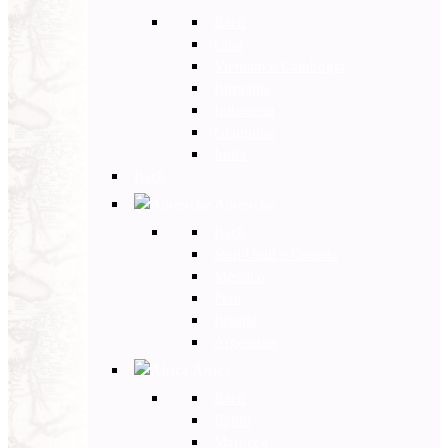
Back
Cina
Vietnam e Cambogia
Birmania
Indonesia
Giappone
India
Back
Americhe
Back
Stati Uniti e Canada
Messico
Perù
Brasile
Argentina
Africa
Back
Egitto
Marocco