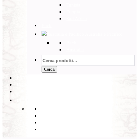
Tunisia
Etiopia
Sud Africa
Back
Australia e Pacifico
Back
Australia
Cerca:
Cerca
PARTENZE GARANTITE
INCOMING
BLOG
Back
Eventi
Diario di Viaggi
Notizie