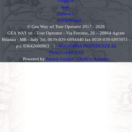
© Gea Way srl Tour Operator 2017 - 2026
GEA WAY srl - Tour Operator - Via Ferrario, 26 – 20864 Agrate
Brianza - MB - Italy Tel. 0039-039-6894440 fax 0039-039-6893051 -
p.i. 03642600963 |
AGGIORNA PREFERENZE DI
TRACCIAMENTO
Powered by
Patrick Gazzoli - Opificio Artistico