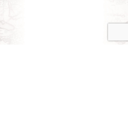
Iscriviti alla nostra
NEWSLETTER
Iscriviti alla nostra newsletter e unisciti agli altri 1.971
iscritti.
Nome
*
Cognome