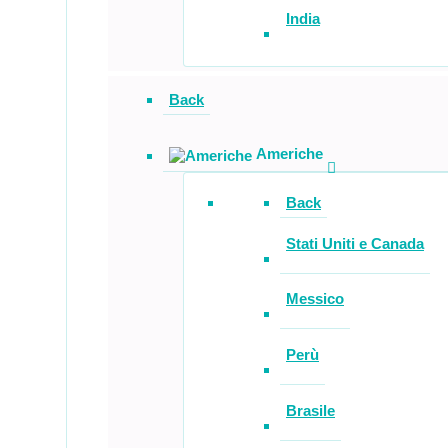
India
Back
Americhe
Back
Stati Uniti e Canada
Messico
Perù
Brasile