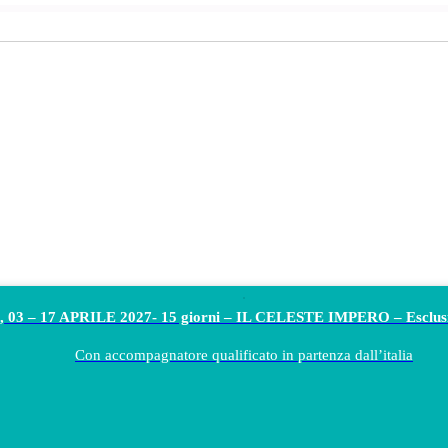
 03 – 17 APRILE 2027- 15 giorni – IL CELESTE IMPERO – Esclu
Con accompagnatore qualificato in partenza dall’italia