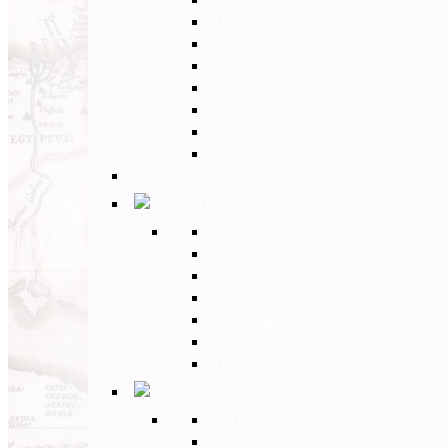
Umbria
Abruzzo
Veneto
Sicilia
Campania
Puglia
Toscana
Back
Europa Ovest
Back
Germania
Gran Bretagna e Irlanda
Paesi Scandinavi
Portogallo
Spagna
Francia
Europa Est
Back
Russia