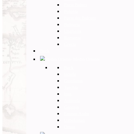
Paesi Baltici
Polonia
Paesi dei Balcani
Bulgaria
Ungheria
Romania
Grecia
Back
Medio Oriente
Back
Israele
Giordania
Turchia
Iran
Armenia
Georgia
Emirati Arabi
Uzbekistan
Oman