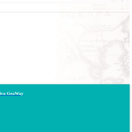
siva GeaWay