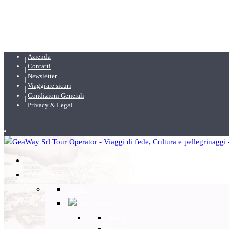
Azienda
Contatti
Newsletter
Viaggiare sicuri
Condizioni Generali
Privacy & Legal
DESTINAZIONI
Back
Italia
Back
Lazio