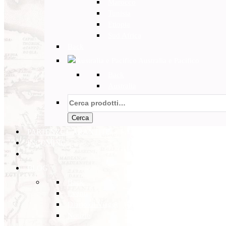
Marocco
Tunisia
Etiopia
Sud Africa
Back
Australia e Pacifico
Back
Australia
Cerca:
Cerca
PARTENZE GARANTITE
INCOMING
BLOG
Back
Eventi
Diario di Viaggi
Notizie