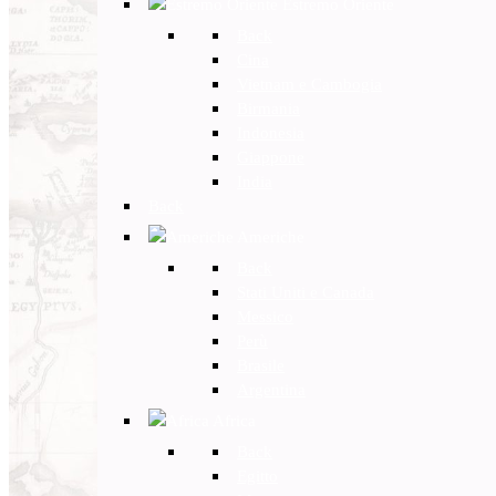
Estremo Oriente
Back
Cina
Vietnam e Cambogia
Birmania
Indonesia
Giappone
India
Back
Americhe
Back
Stati Uniti e Canada
Messico
Perù
Brasile
Argentina
Africa
Back
Egitto