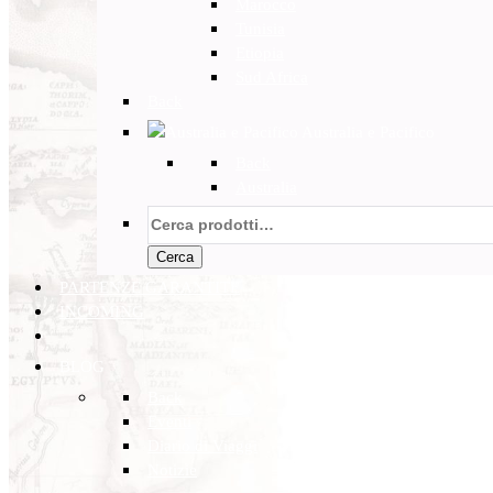
Marocco
Tunisia
Etiopia
Sud Africa
Back
Australia e Pacifico
Back
Australia
Cerca:
Cerca
PARTENZE GARANTITE
INCOMING
BLOG
Back
Eventi
Diario di Viaggi
Notizie