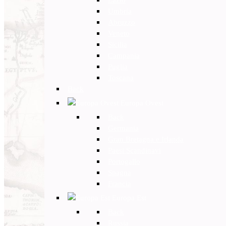
Umbria
Abruzzo
Veneto
Sicilia
Campania
Puglia
Toscana
Back
Europa Ovest
Back
Germania
Gran Bretagna e Irlanda
Paesi Scandinavi
Portogallo
Spagna
Francia
Europa Est
Back
Russia