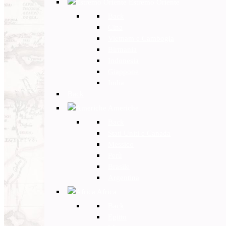
Estremo Oriente
Back
Cina
Vietnam e Cambogia
Birmania
Indonesia
Giappone
India
Back
Americhe
Back
Stati Uniti e Canada
Messico
Perù
Brasile
Argentina
Africa
Back
Egitto