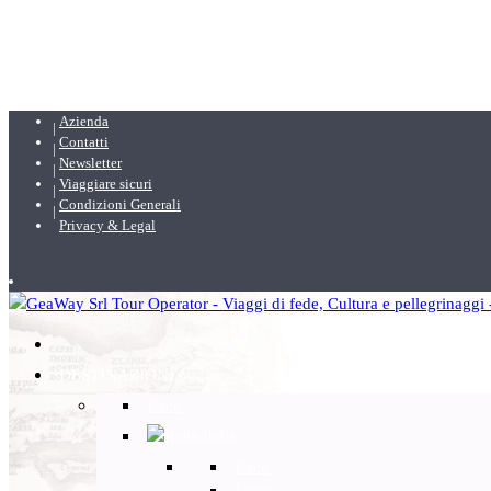
Azienda
Contatti
Newsletter
Viaggiare sicuri
Condizioni Generali
Privacy & Legal
DESTINAZIONI
Back
Italia
Back
Lazio