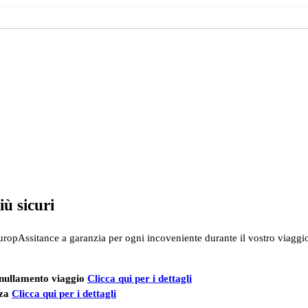
iù
sicuri
ropAssitance a garanzia per ogni incoveniente durante il vostro viaggi
nnullamento viaggio
Clicca qui per i dettagli
nza
Clicca qui per i dettagli