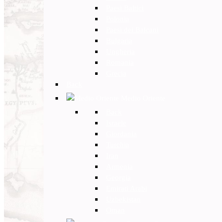
Paesi Baltici
Polonia
Paesi dei Balcani
Bulgaria
Ungheria
Romania
Grecia
Back
Medio Oriente
Back
Israele
Giordania
Turchia
Iran
Armenia
Georgia
Emirati Arabi
Uzbekistan
Oman