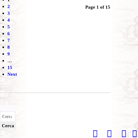
2
Page 1 of 15
3
4
5
6
7
8
9
…
15
Next
Cerca:
Cerca