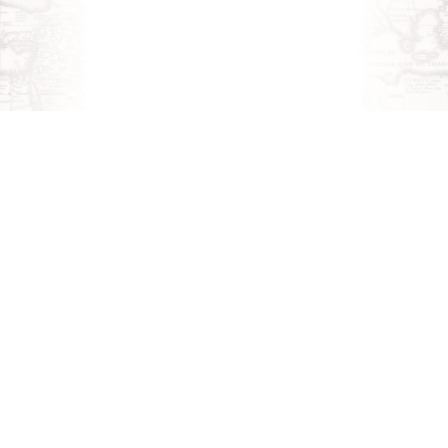
Iscriviti alla nostra
NEWSLETTER
Iscriviti alla nostra newsletter e unisciti agli altri
1.971 iscritti.
Nome
*
Cognome