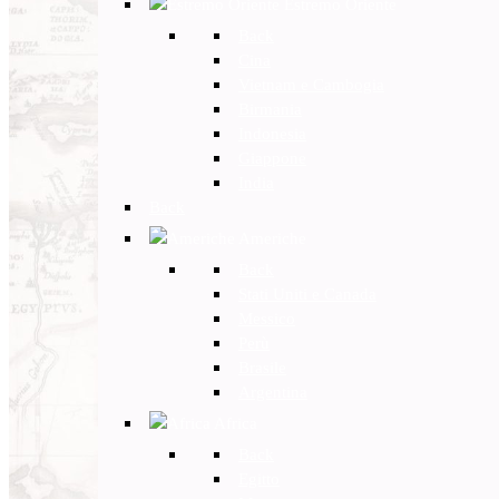
Estremo Oriente
Back
Cina
Vietnam e Cambogia
Birmania
Indonesia
Giappone
India
Back
Americhe
Back
Stati Uniti e Canada
Messico
Perù
Brasile
Argentina
Africa
Back
Egitto