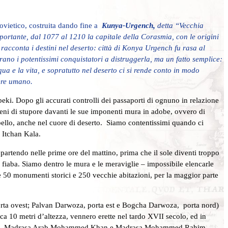
sovietico, costruita dando fine a
Kunya-Urgench,
detta “Vecchia
rtante, dal 1077 al 1210 la capitale della Corasmia, con le origini
acconta i destini nel deserto: città di Konya Urgench fu rasa al
ano i potentissimi conquistatori a distruggerla, ma un fatto semplice:
 e la vita, e sopratutto nel deserto ci si rende conto in modo
del potere umano.
beki. Dopo gli accurati controlli dei passaporti di ognuno in relazione
pieni di stupore davanti le sue imponenti mura in adobe, ovvero di
bello, anche nel cuore di deserto. Siamo contentissimi quando ci
arwoza di Itchan Kala.
partendo nelle prime ore del mattino, prima che il sole diventi troppo
 fiaba. Siamo dentro le mura e le meraviglie – impossibile elencarle
 50 monumenti storici e 250 vecchie abitazioni, per la maggior parte
 porta ovest; Palvan Darwoza, porta est e Bogcha Darwoza, porta nord)
ca 10 metri d’altezza, vennero erette nel tardo XVII secolo, ed in
n Khan, Madrasa Arab Mohammed Khan e Madrasa Mohammed Rahim