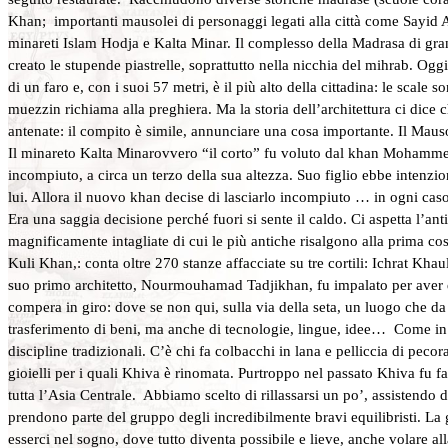
Khan; importanti mausolei di personaggi legati alla città come Sayid 
minareti Islam Hodja e Kalta Minar. Il complesso della Madrasa di gra
creato le stupende piastrelle, soprattutto nella nicchia del mihrab. Og
di un faro e, con i suoi 57 metri, è il più alto della cittadina: le scale 
muezzin richiama alla preghiera. Ma la storia dell’architettura ci dice 
antenate: il compito è simile, annunciare una cosa importante. Il Maus
Il minareto Kalta Minarovvero “il corto” fu voluto dal khan Mohammed
incompiuto, a circa un terzo della sua altezza. Suo figlio ebbe intenzio
lui. Allora il nuovo khan decise di lasciarlo incompiuto … in ogni c
Era una saggia decisione perché fuori si sente il caldo. Ci aspetta l’an
magnificamente intagliate di cui le più antiche risalgono alla prima cos
Kuli Khan,: conta oltre 270 stanze affacciate su tre cortili: Ichrat Khau
suo primo architetto, Nourmouhamad Tadjikhan, fu impalato per aver dic
compera in giro: dove se non qui, sulla via della seta, un luogo che 
trasferimento di beni, ma anche di tecnologie, lingue, idee… Come in tut
discipline tradizionali. C’è chi fa colbacchi in lana e pelliccia di peco
gioielli per i quali Khiva è rinomata. Purtroppo nel passato Khiva fu f
tutta l’Asia Centrale. Abbiamo scelto di rillassarsi un po’, assistendo 
prendono parte del gruppo degli incredibilmente bravi equilibristi. La g
esserci nel sogno, dove tutto diventa possibile e lieve, anche volare a