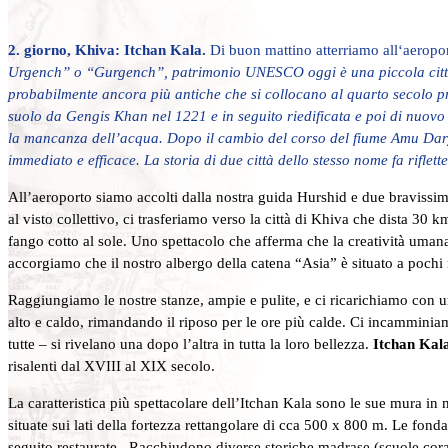
2. giorno, Khiva: Itchan Kala.
Di buon mattino atterriamo all‘aeroport
Urgench” o “Gurgench”, patrimonio UNESCO oggi è una piccola città in
probabilmente ancora più antiche che si collocano al quarto secolo pr
suolo da Gengis Khan nel 1221 e in seguito riedificata e poi di nuovo 
la mancanza dell’acqua. Dopo il cambio del corso del fiume Amu Darya 
immediato e efficace. La storia di due città dello stesso nome fa rifl
All’aeroporto siamo accolti dalla nostra guida Hurshid e due bravissimi 
al visto collettivo, ci trasferiamo verso la città di Khiva che dista 3
fango cotto al sole. Uno spettacolo che afferma che la creatività uman
accorgiamo che il nostro albergo della catena “Asia” è situato a poc
Raggiungiamo le nostre stanze, ampie e pulite, e ci ricarichiamo con u
alto e caldo, rimandando il riposo per le ore più calde. Ci incamminia
tutte – si rivelano una dopo l’altra in tutta la loro bellezza.
Itchan Kal
risalenti dal XVIII al XIX secolo.
La caratteristica più spettacolare dell’Itchan Kala sono le sue mura 
situate sui lati della fortezza rettangolare di cca 500 x 800 m. Le fon
seguito restaurate. Racchiudono diverse storiche madrase (scuol