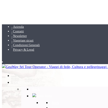
Azienda
Contatti
Newsletter
Viaggiare sicuri
Condizioni Generali
Privacy & Legal
DESTINAZIONI
Back
Italia
Back
Lazio