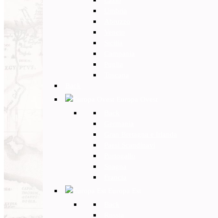
Umbria
Abruzzo
Veneto
Sicilia
Campania
Puglia
Toscana
Back
Europa Ovest
Back
Germania
Gran Bretagna e Irlanda
Paesi Scandinavi
Portogallo
Spagna
Francia
Europa Est
Back
Russia