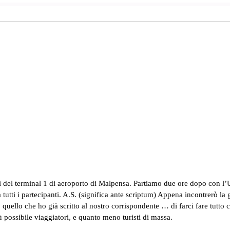
i del terminal 1 di aeroporto di Malpensa. Partiamo due ore dopo con l’Uz
tutti i partecipanti. A.S. (significa ante scriptum) Appena incontrerò l
ò quello che ho già scritto al nostro corrispondente … di farci fare tutto
iù possibile viaggiatori, e quanto meno turisti di massa.