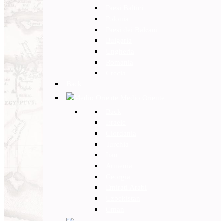
Paesi Baltici
Polonia
Paesi dei Balcani
Bulgaria
Ungheria
Romania
Grecia
Back
Medio Oriente
Back
Israele
Giordania
Turchia
Iran
Armenia
Georgia
Emirati Arabi
Uzbekistan
Oman