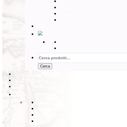
Marocco
Tunisia
Etiopia
Sud Africa
Back
Australia e Pacifico
Back
Australia
Cerca:
Cerca
PARTENZE GARANTITE
INCOMING
BLOG
Back
Eventi
Diario di Viaggi
Notizie