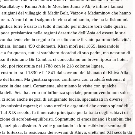
, Narallabay e Kuhna Ark; le Moschee Juma e Ak, e infine i famosi
ri artigiani del villaggio di Madir Bolt, Vaïzov e Madaminov che hanno
nareto. Alcuni di noi salgono in cima al minareto, che ha la fisionomia
gnifica torre è usato in tutto il mondo per indicare torri dalle quali il
epoca preislamica nelle regioni desertiche dell’Asia ad essere le sue
ombattente che in seguito fu scelto come il santo patrono della città.
khara, lontana 450 chilometri. Khan morì nel 1855, lasciandolo
e a far questo, tutti si sarebbero ricordati di suo padre, ma nessuno di
so il ristorante Bir Gumbaz ci concediamo un breve riposo in hotel.
colo, poi ricostruita nel 1788 con le 218 colonne lignee,
 costruito tra il 1830 e il 1841 dal sovrano del khanato di Khiva Alla
orte del harem. Ma giustizia spesso confinava con crudeltà estrema: il
azzo in due anni. Certamente, alterniamo le visite con qualche
Via della Seta ha avuto un’influenza speciale, promuovendo non solo
ci sono anche negozi di artigianato locale, specializati in diverse
giovanissimi ragazzi; ci sono orefici e argentieri che creano splendidi
l XIX secolo, fu il mercato principale per la tratta degli schiavi di
bizione di acrobati-equilibristi. Soprattutto ci emozionano i bambini che
li, anzi piccolissimo. A volte guardando la loro esibizione sembra di
la fortezza, la residenza dei sovrani di Khiva, eretta nel XII secolo da