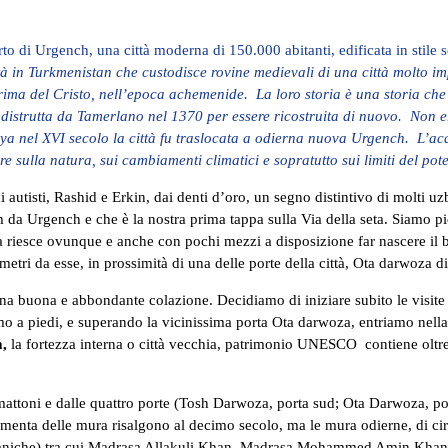
o di Urgench, una città moderna di 150.000 abitanti, edificata in stile 
 Turkmenistan che custodisce rovine medievali di una città molto impo
ima del Cristo, nell’epoca achemenide. La loro storia è una storia che r
distrutta da Tamerlano nel 1370 per essere ricostruita di nuovo. Non er
nel XVI secolo la città fu traslocata a odierna nuova Urgench. L’acqua
ettere sulla natura, sui cambiamenti climatici e sopratutto sui limiti 
autisti, Rashid e Erkin, dai denti d’oro, un segno distintivo di molti uz
0 km da Urgench e che è la nostra prima tappa sulla Via della seta. Siamo 
a riesce ovunque e anche con pochi mezzi a disposizione far nascere il 
hi metri da esse, in prossimità di una delle porte della città, Ota d
na buona e abbondante colazione. Decidiamo di iniziare subito le visite 
mo a piedi, e superando la vicinissima porta Ota darwoza, entriamo nella
a,
la fortezza interna o città vecchia, patrimonio UNESCO contiene oltre
in mattoni e dalle quattro porte (Tosh Darwoza, porta sud; Ota Darwoza,
damenta delle mura risalgono al decimo secolo, ma le mura odierne, di cir
e coraniche) tra cui Madrasa Allakuli Khan, Madrasa Mohammed Ami