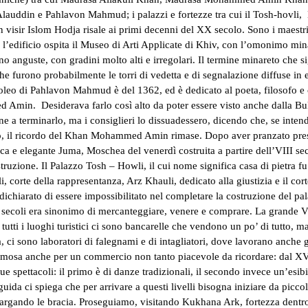
Alauddin e Pahlavon Mahmud; i palazzi e fortezze tra cui il Tosh-hovli
n visir Islom Hodja risale ai primi decenni del XX secolo. Sono i maest
gi l’edificio ospita il Museo di Arti Applicate di Khiv, con l’omonimo mi
sono anguste, con gradini molto alti e irregolari. Il termine minareto che si
che furono probabilmente le torri di vedetta e di segnalazione diffuse in 
oleo di Pahlavon Mahmud è del 1362, ed è dedicato al poeta, filosofo e c
 Amin. Desiderava farlo così alto da poter essere visto anche dalla Bu
ne a terminarlo, ma i consiglieri lo dissuadessero, dicendo che, se intend
aso, il ricordo del Khan Mohammed Amin rimase. Dopo aver pranzato pres
tica e elegante Juma, Moschea del venerdì costruita a partire dell’VIII se
truzione. Il Palazzo Tosh – Howli, il cui nome significa casa di pietra fu
li, corte della rappresentanza, Arz Khauli, dedicato alla giustizia e il c
hiarato di essere impossibilitato nel completare la costruzione del pal
da secoli era sinonimo di mercanteggiare, venere e comprare. La grande 
ti i luoghi turistici ci sono bancarelle che vendono un po’ di tutto, ma 
ra, ci sono laboratori di falegnami e di intagliatori, dove lavorano anche 
amosa anche per un commercio non tanto piacevole da ricordare: dal XVI a
due spettacoli: il primo è di danze tradizionali, il secondo invece un’esi
uida ci spiega che per arrivare a questi livelli bisogna iniziare da picco
llargando le bracia. Proseguiamo, visitando Kukhana Ark, fortezza dentro 