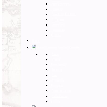
Paesi Baltici
Polonia
Paesi dei Balcani
Bulgaria
Ungheria
Romania
Grecia
Back
Medio Oriente
Back
Israele
Giordania
Turchia
Iran
Armenia
Georgia
Emirati Arabi
Uzbekistan
Oman