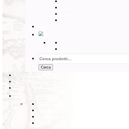
Marocco
Tunisia
Etiopia
Sud Africa
Back
Australia e Pacifico
Back
Australia
Cerca:
Cerca
PARTENZE GARANTITE
INCOMING
BLOG
Back
Eventi
Diario di Viaggi
Notizie