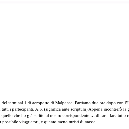
i del terminal 1 di aeroporto di Malpensa. Partiamo due ore dopo con l’Uz
tutti i partecipanti. A.S. (significa ante scriptum) Appena incontrerò l
ò quello che ho già scritto al nostro corrispondente … di farci fare tutto
iù possibile viaggiatori, e quanto meno turisti di massa.