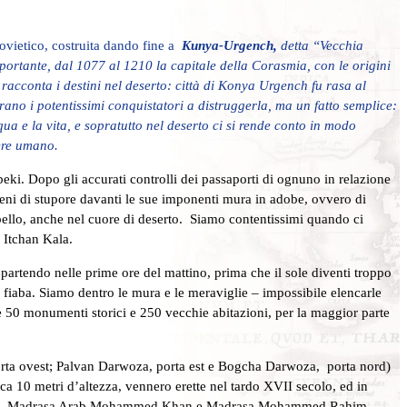
sovietico, costruita dando fine a
Kunya-Urgench,
detta “Vecchia
rtante, dal 1077 al 1210 la capitale della Corasmia, con le origini
acconta i destini nel deserto: città di Konya Urgench fu rasa al
ano i potentissimi conquistatori a distruggerla, ma un fatto semplice:
 e la vita, e sopratutto nel deserto ci si rende conto in modo
del potere umano.
beki. Dopo gli accurati controlli dei passaporti di ognuno in relazione
pieni di stupore davanti le sue imponenti mura in adobe, ovvero di
bello, anche nel cuore di deserto. Siamo contentissimi quando ci
arwoza di Itchan Kala.
partendo nelle prime ore del mattino, prima che il sole diventi troppo
 fiaba. Siamo dentro le mura e le meraviglie – impossibile elencarle
 50 monumenti storici e 250 vecchie abitazioni, per la maggior parte
 porta ovest; Palvan Darwoza, porta est e Bogcha Darwoza, porta nord)
ca 10 metri d’altezza, vennero erette nel tardo XVII secolo, ed in
n Khan, Madrasa Arab Mohammed Khan e Madrasa Mohammed Rahim