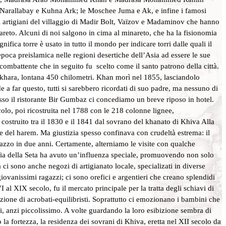
, Narallabay e Kuhna Ark; le Moschee Juma e Ak, e infine i famosi
ri artigiani del villaggio di Madir Bolt, Vaïzov e Madaminov che hanno
nareto. Alcuni di noi salgono in cima al minareto, che ha la fisionomia
gnifica torre è usato in tutto il mondo per indicare torri dalle quali il
epoca preislamica nelle regioni desertiche dell’Asia ad essere le sue
ombattente che in seguito fu scelto come il santo patrono della città.
khara, lontana 450 chilometri. Khan morì nel 1855, lasciandolo
e a far questo, tutti si sarebbero ricordati di suo padre, ma nessuno di
so il ristorante Bir Gumbaz ci concediamo un breve riposo in hotel.
colo, poi ricostruita nel 1788 con le 218 colonne lignee,
 costruito tra il 1830 e il 1841 dal sovrano del khanato di Khiva Alla
orte del harem. Ma giustizia spesso confinava con crudeltà estrema: il
azzo in due anni. Certamente, alterniamo le visite con qualche
Via della Seta ha avuto un’influenza speciale, promuovendo non solo
ci sono anche negozi di artigianato locale, specializati in diverse
giovanissimi ragazzi; ci sono orefici e argentieri che creano splendidi
l XIX secolo, fu il mercato principale per la tratta degli schiavi di
bizione di acrobati-equilibristi. Soprattutto ci emozionano i bambini che
li, anzi piccolissimo. A volte guardando la loro esibizione sembra di
la fortezza, la residenza dei sovrani di Khiva, eretta nel XII secolo da