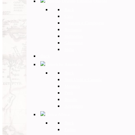
Estremo Oriente
Back
Cina
Vietnam e Cambogia
Birmania
Indonesia
Giappone
India
Back
Americhe
Back
Stati Uniti e Canada
Messico
Perù
Brasile
Argentina
Africa
Back
Egitto