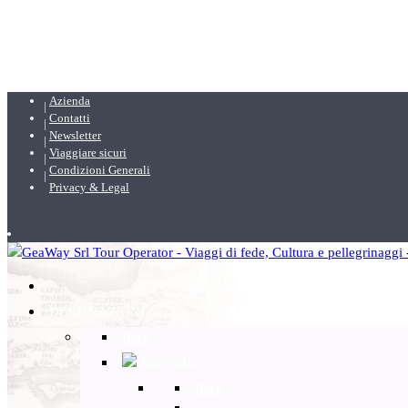
Azienda
Contatti
Newsletter
Viaggiare sicuri
Condizioni Generali
Privacy & Legal
DESTINAZIONI
Back
Italia
Back
Lazio