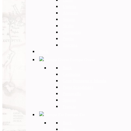
Umbria
Abruzzo
Veneto
Sicilia
Campania
Puglia
Toscana
Back
Europa Ovest
Back
Germania
Gran Bretagna e Irlanda
Paesi Scandinavi
Portogallo
Spagna
Francia
Europa Est
Back
Russia