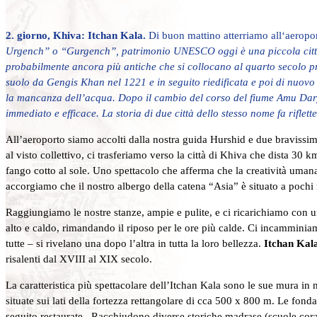
2. giorno, Khiva: Itchan Kala.
Di buon mattino atterriamo all‘aeroport
Urgench” o “Gurgench”, patrimonio UNESCO oggi è una piccola città in
probabilmente ancora più antiche che si collocano al quarto secolo pr
suolo da Gengis Khan nel 1221 e in seguito riedificata e poi di nuovo 
la mancanza dell’acqua. Dopo il cambio del corso del fiume Amu Darya 
immediato e efficace. La storia di due città dello stesso nome fa rifl
All’aeroporto siamo accolti dalla nostra guida Hurshid e due bravissimi 
al visto collettivo, ci trasferiamo verso la città di Khiva che dista 3
fango cotto al sole. Uno spettacolo che afferma che la creatività uman
accorgiamo che il nostro albergo della catena “Asia” è situato a poc
Raggiungiamo le nostre stanze, ampie e pulite, e ci ricarichiamo con u
alto e caldo, rimandando il riposo per le ore più calde. Ci incamminia
tutte – si rivelano una dopo l’altra in tutta la loro bellezza.
Itchan Kal
risalenti dal XVIII al XIX secolo.
La caratteristica più spettacolare dell’Itchan Kala sono le sue mura 
situate sui lati della fortezza rettangolare di cca 500 x 800 m. Le fon
seguito restaurate. Racchiudono diverse storiche madrase (scuol