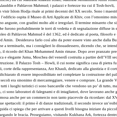
Alauddin e Pahlavon Mahmud; i palazzi e fortezze tra cui il Tosh-hovli
n visir Islom Hodja risale ai primi decenni del XX secolo. Sono i maest
gi l’edificio ospita il Museo di Arti Applicate di Khiv, con l’omonimo mi
sono anguste, con gradini molto alti e irregolari. Il termine minareto che si
che furono probabilmente le torri di vedetta e di segnalazione diffuse in 
oleo di Pahlavon Mahmud è del 1362, ed è dedicato al poeta, filosofo e c
 Amin. Desiderava farlo così alto da poter essere visto anche dalla Bu
ne a terminarlo, ma i consiglieri lo dissuadessero, dicendo che, se intend
aso, il ricordo del Khan Mohammed Amin rimase. Dopo aver pranzato pres
tica e elegante Juma, Moschea del venerdì costruita a partire dell’VIII se
truzione. Il Palazzo Tosh – Howli, il cui nome significa casa di pietra fu
li, corte della rappresentanza, Arz Khauli, dedicato alla giustizia e il c
hiarato di essere impossibilitato nel completare la costruzione del pal
da secoli era sinonimo di mercanteggiare, venere e comprare. La grande 
ti i luoghi turistici ci sono bancarelle che vendono un po’ di tutto, ma 
ra, ci sono laboratori di falegnami e di intagliatori, dove lavorano anche 
amosa anche per un commercio non tanto piacevole da ricordare: dal XVI a
due spettacoli: il primo è di danze tradizionali, il secondo invece un’esi
uida ci spiega che per arrivare a questi livelli bisogna iniziare da picco
llargando le bracia. Proseguiamo, visitando Kukhana Ark, fortezza dentro 