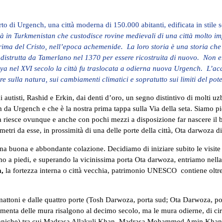
o di Urgench, una città moderna di 150.000 abitanti, edificata in stile 
 Turkmenistan che custodisce rovine medievali di una città molto impo
ima del Cristo, nell’epoca achemenide. La loro storia è una storia che r
distrutta da Tamerlano nel 1370 per essere ricostruita di nuovo. Non er
nel XVI secolo la città fu traslocata a odierna nuova Urgench. L’acqua
ettere sulla natura, sui cambiamenti climatici e sopratutto sui limiti 
autisti, Rashid e Erkin, dai denti d’oro, un segno distintivo di molti uz
0 km da Urgench e che è la nostra prima tappa sulla Via della seta. Siamo 
a riesce ovunque e anche con pochi mezzi a disposizione far nascere il 
hi metri da esse, in prossimità di una delle porte della città, Ota d
na buona e abbondante colazione. Decidiamo di iniziare subito le visite 
mo a piedi, e superando la vicinissima porta Ota darwoza, entriamo nella
a,
la fortezza interna o città vecchia, patrimonio UNESCO contiene oltre
in mattoni e dalle quattro porte (Tosh Darwoza, porta sud; Ota Darwoza,
damenta delle mura risalgono al decimo secolo, ma le mura odierne, di cir
e coraniche) tra cui Madrasa Allakuli Khan, Madrasa Mohammed Ami