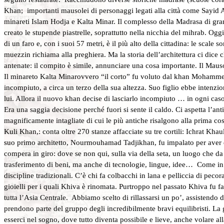
Khan; importanti mausolei di personaggi legati alla città come Sayid 
minareti Islam Hodja e Kalta Minar. Il complesso della Madrasa di gra
creato le stupende piastrelle, soprattutto nella nicchia del mihrab. Og
di un faro e, con i suoi 57 metri, è il più alto della cittadina: le scale 
muezzin richiama alla preghiera. Ma la storia dell’architettura ci dice 
antenate: il compito è simile, annunciare una cosa importante. Il Maus
Il minareto Kalta Minarovvero “il corto” fu voluto dal khan Mohammed
incompiuto, a circa un terzo della sua altezza. Suo figlio ebbe intenzio
lui. Allora il nuovo khan decise di lasciarlo incompiuto … in ogni c
Era una saggia decisione perché fuori si sente il caldo. Ci aspetta l’an
magnificamente intagliate di cui le più antiche risalgono alla prima cos
Kuli Khan,: conta oltre 270 stanze affacciate su tre cortili: Ichrat Khau
suo primo architetto, Nourmouhamad Tadjikhan, fu impalato per aver dic
compera in giro: dove se non qui, sulla via della seta, un luogo che 
trasferimento di beni, ma anche di tecnologie, lingue, idee… Come in tut
discipline tradizionali. C’è chi fa colbacchi in lana e pelliccia di peco
gioielli per i quali Khiva è rinomata. Purtroppo nel passato Khiva fu f
tutta l’Asia Centrale. Abbiamo scelto di rillassarsi un po’, assistendo 
prendono parte del gruppo degli incredibilmente bravi equilibristi. La g
esserci nel sogno, dove tutto diventa possibile e lieve, anche volare a