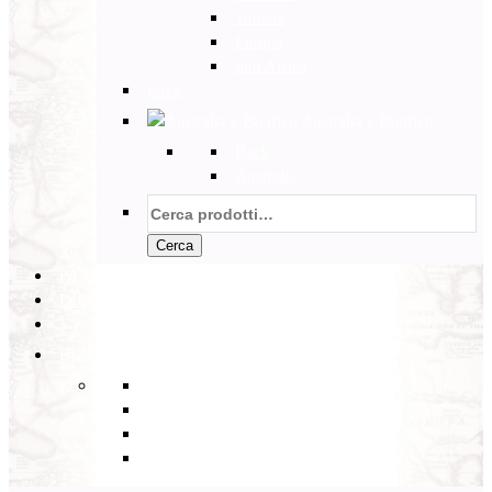
Tunisia
Etiopia
Sud Africa
Back
Australia e Pacifico
Back
Australia
Cerca:
Cerca
PARTENZE GARANTITE
INCOMING
BLOG
Back
Eventi
Diario di Viaggi
Notizie