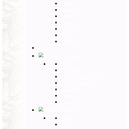
Umbria
Abruzzo
Veneto
Sicilia
Campania
Puglia
Toscana
Back
Europa Ovest
Back
Germania
Gran Bretagna e Irlanda
Paesi Scandinavi
Portogallo
Spagna
Francia
Europa Est
Back
Russia