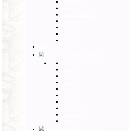
Paesi Baltici
Polonia
Paesi dei Balcani
Bulgaria
Ungheria
Romania
Grecia
Back
Medio Oriente
Back
Israele
Giordania
Turchia
Iran
Armenia
Georgia
Emirati Arabi
Uzbekistan
Oman
Estremo Oriente