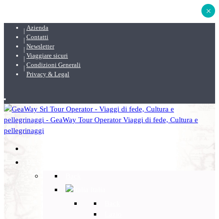
×
Azienda
Contatti
Newsletter
Viaggiare sicuri
Condizioni Generali
Privacy & Legal
DESTINAZIONI
Back
Italia
Back
Lazio