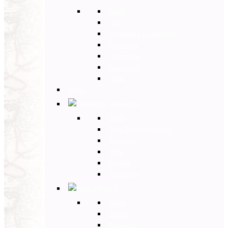
Back
Cina
Vietnam e Cambogia
Birmania
Indonesia
Giappone
India
Back
Americhe
Back
Stati Uniti e Canada
Messico
Perù
Brasile
Argentina
Africa
Back
Egitto
Marocco