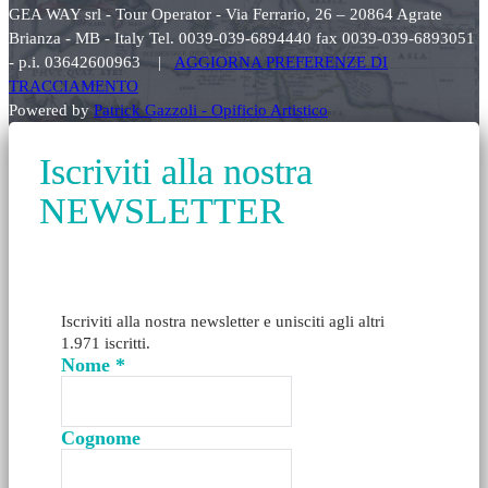
GEA WAY srl - Tour Operator - Via Ferrario, 26 – 20864 Agrate
Brianza - MB - Italy Tel. 0039-039-6894440 fax 0039-039-6893051
- p.i. 03642600963 |
AGGIORNA PREFERENZE DI
TRACCIAMENTO
Powered by
Patrick Gazzoli - Opificio Artistico
Iscriviti alla nostra
NEWSLETTER
Iscriviti alla nostra newsletter e unisciti agli altri
1.971 iscritti.
Nome
*
Cognome