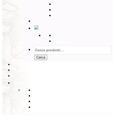
Tunisia
Etiopia
Sud Africa
Back
Australia e Pacifico
Back
Australia
Cerca:
Cerca
PARTENZE GARANTITE
INCOMING
BLOG
Back
Eventi
Diario di Viaggi
Notizie