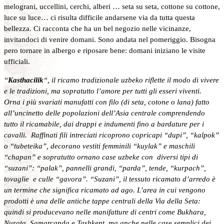
melograni, uccellini, cerchi, alberi … seta su seta, cottone su cottone,
luce su luce… ci risulta difficile andarsene via da tutta questa
bellezza. Ci racconta che ha un bel negozio nelle vicinanze,
invitandoci di venire domani. Sono andata nel pomeriggio. Bisogna
pero tornare in albergo e riposare bene: domani iniziano le visite
ufficiali.
“
Kasthacilik
“, il ricamo tradizionale uzbeko riflette il modo di vivere
e le tradizioni, ma sopratutto l’amore per tutti gli esseri viventi.
Orna i più svariati manufatti con filo (di seta, cotone o lana) fatto
all’uncinetto delle popolazioni dell’Asia centrale comprendendo
tutto il ricamabile, dai drappi e indumenti fino a bardature per i
cavalli. Raffinati fili intreciati ricoprono copricapi “dupi”, “kalpok”
o “tubeteika”, decorano vestiti femminili “kuylak” e maschili
“chapan” e sopratutto ornano case uzbeke con diversi tipi di
“suzani”: “palak”, pannelli grandi, “parda”, tende, “kurpach”,
tovaglie e culle “gavora”. “Suzani”, il tessuto ricamato d’arredo è
un termine che significa ricamato ad ago. L’area in cui vengono
prodotti è una delle antiche tappe centrali della Via della Seta:
quindi si producevano nelle manifatture di centri come Bukhara,
Nurata, Samarcanda e Tashkent, ma anche nelle case semplici dei