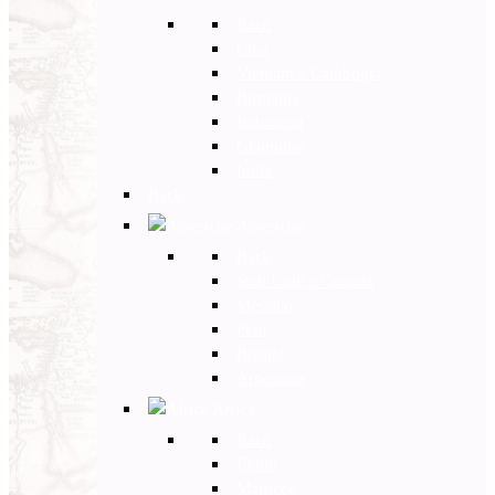
Back
Cina
Vietnam e Cambogia
Birmania
Indonesia
Giappone
India
Back
Americhe
Back
Stati Uniti e Canada
Messico
Perù
Brasile
Argentina
Africa
Back
Egitto
Marocco