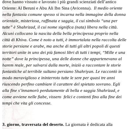
dove hanno vissuto e lavorato i più grandi scienziati dell’antico
Oriente: Al Beruni e Abu Ali Ibn Sina (Avicenna).
Il medio oriente
nella fantasia comune spesso si incarna nella immagine della donna
orientale, misteriosa, raffinata e saggia, il cui simbolo “una per
tutte” è Shahrizad, il cui nome significa (nata) libera nella città.
Alcuni collocano la nascita della bella principessa proprio nella
città di Khiva. Come è noto a tutti, è immortalata nella raccolta delle
storie persiane e arabe, ma anche di tutti gli altri popoli di questi
territori unite in uno dei più famosi libri di tutti i tempi, “Mille e una
notte” dove la principessa, una delle donne che appartenevano al
harem reale, per salvarsi dalla morte, iniziò a raccontare le storie
fantastiche al terribile sultano persiano Shahriyan. Le raccontò in
modo meraviglioso e ininterroto tutte le sere per quasi tre anni
riuscendo perfino cambiare il carattere del spietato sovrano. Egli
alla fine s’innamorò perdutamente di bella e saggia Shahrizad, e
come avviene nelle fiabe, vissero felici e contenti fino alla fine dei
tempi che vita gli concesse.
3. giorno, traversata del deserto.
La giornata è dedicata alla