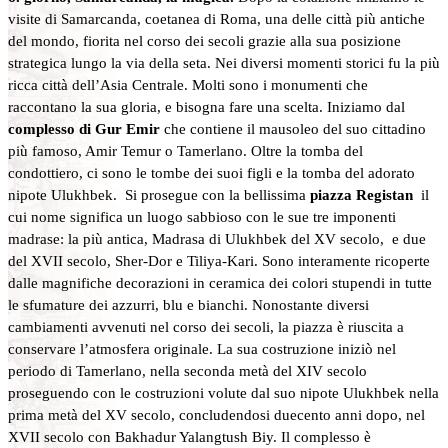
visite di Samarcanda, coetanea di Roma, una delle città più antiche
del mondo, fiorita nel corso dei secoli grazie alla sua posizione
strategica lungo la via della seta. Nei diversi momenti storici fu la più
ricca città dell’Asia Centrale. Molti sono i monumenti che
raccontano la sua gloria, e bisogna fare una scelta. Iniziamo dal
complesso di Gur Emir
che contiene il mausoleo del suo cittadino
più famoso, Amir Temur o Tamerlano. Oltre la tomba del
condottiero, ci sono le tombe dei suoi figli e la tomba del adorato
nipote Ulukhbek. Si prosegue con la bellissima
piazza Registan
il
cui nome significa un luogo sabbioso con le sue tre imponenti
madrase: la più antica, Madrasa di Ulukhbek del XV secolo, e due
del XVII secolo, Sher-Dor e Tiliya-Kari. Sono interamente ricoperte
dalle magnifiche decorazioni in ceramica dei colori stupendi in tutte
le sfumature dei azzurri, blu e bianchi. Nonostante diversi
cambiamenti avvenuti nel corso dei secoli, la piazza è riuscita a
conservare l’atmosfera originale. La sua costruzione iniziò nel
periodo di Tamerlano, nella seconda metà del XIV secolo
proseguendo con le costruzioni volute dal suo nipote Ulukhbek nella
prima metà del XV secolo, concludendosi duecento anni dopo, nel
XVII secolo con Bakhadur Yalangtush Biy. Il complesso è