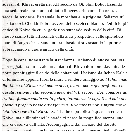
sovrani di Khiva, eretta nel XII secolo da Ok Shih Bobo. Essendo
una sede reale era munita di tutto il necessario come l’harem, la
zecca, le scuderie, l’arsenale, la moschea e la prigione. Saliamo sul
bastione Ak Cheikh Bobo, ovvero dello sceicco bianco, l’edificio più
antico di Khiva da cui si gode una stupenda veduta della città. Di
nuovo siamo tutti affascinati dalla altra prospettiva sulle splendide
mura di fango che si snodano tra i bastioni sovrastando le porte e
abbracciando il cuore antico della città.
Dopo la cena, nonostante la stanchezza, usciamo di nuovo per una
passeggiata notturna: alcuni abitanti di Khiva dormono davanti alle
porte per sfuggire il caldo delle abitazioni. Usciamo da Itchan Kala e
ci fermiamo appena fuori le mura a rendere omaggio ad
Muhammad
Ibn Musa al-Khwarizmi,matematico, astronomo e geografo nato in
questa regione nella seconda metà del VIII secolo. Egli compose un
trattato fondamentale sull’algebra, introdusse la cifra 0 nei calcoli e
prestò il proprio nome all’algoritmo: il vocabolo non è infatti che la
latinizzazione di al-Khwarizmi.
La luce pubblica è quasi assente a
Khiva, ma a illuminarci la strada ci pensa la magnifica mezza luna
che ci osserva dall’alto. Accompagnata dal silenzio del deserto
entriamo silenziosi anche noi (una cosa insolita per noi italiani) nelle