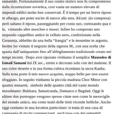
samanide. Fortunatamente il suo centro storico non fu compromesso
dalla ricostruzione sovietica, cosi vanta un numero elevato di
stupendi edifici molto ben conservati. È il tempo per un breve riposo
in albergo, per poter uscire di nuovo alla sera. Alcuni (io compresa)
però saltano il riposo, passeggiando per conto suo, curiosando qua e
la, visitando altre moschee e musei. Infine ho comperato uno
stupendo cappellino antico in velluto nero, confezionato nella
Corasmia, abbelito da una bella “frangia” e le monetine in argento.
Inoltre ho visitato il negozio della signora M., con una scelta che
spazia dall’antiquariato fino all’abbigliamento tradizionale creato nei
tempi recenti. Dopo aver riposato visitiamo il semplice
Mausoleo di
Ismail Samani
dal IX sec., eretto e decorato solo con del mattone. Il
suo color deserto e la sua forma cubica ricordano la sacra Kaaba.
Sulla testa porto il mio nuovo acquisto, troppo bello per non essere
sfoggiato. In seguito visitiamo la piccola madrasa Chor Minor con
quattro minareti, simbolo delle quattro città del vasto mondo
musulmano: Bukhara, Samarcanda, Damasco e Bagdad. Oggi le
ultime due purtroppo vengono spesso citate non come le meraviglie
del mondo antico, ma come teatri delle tristi vicende belliche. Anche
oggi ceniamo in una location particolare: si tratta di una casa di
campagna di ricchi commercianti, anch’essa con dei splendidi