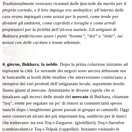
Tradizionalmente venivano ricamati dalle fanciulle da marito per il
proprio corredo, e il loro impiego era molteplice: all’interno delle
case erano impiegati come arazzi per le pareti, come tende per
dividere gli ambienti, come copriletti e tovaglie e come arredi
propiziatori per la fertilità dell’alcova nuziale. Gli artigiani di
Bukhara preferiscono usare i punti “bosma”, “dol” e “iroki”, sui
tessuti con delle cuciture e trame allentate.
4. giorno, Bukhara
,
la nobile.
Dopo la prima colazione iniziamo ad
esplorare la città. Le serrande dei negozi sono ancora abbassate ma
le bancarelle ai bordi delle stradine che attraversiamo cominciano a
riempirsi dei vari prodotti dell’artigianato locale, soprattutto tessile.
Siamo giunti al mercato. Ammiriamo le diverse cupole che si
innalzano agli incroci delle strade del
mercato
di Bukhara, chiamate
“toq”, erette per regalare un po’ di ristoro ai commercianti spesso
stanchi dopo i lunghissimi giorni passati in groppa ai cammelli. Oggi
sono conservati alcuni dei più importanti toq, suddivisi per le merci
che trattavano: tra essi Toq-i-Zargaron (gioiellieri); Toq-i-Sarrafon
(cambiavalute) e Toq-i-Telpak (cappellai). Iniziamo visitando le