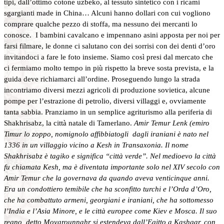
tipi, dall’ottimo cotone uzbeko, al tessuto sintetico con i ricami
sgargianti made in China… Alcuni hanno dollari con cui vogliono
comprare qualche pezzo di stoffa, ma nessuno dei mercanti lo
conosce. I bambini cavalcano e impennano asini apposta per noi per
farsi filmare, le donne ci salutano con dei sorrisi con dei denti d’oro
invitandoci a fare le foto insieme. Siamo così presi dal mercato che
ci fermiamo molto tempo in più rispetto la breve sosta prevista, e la
guida deve richiamarci all’ordine. Proseguendo lungo la strada
incontriamo diversi mezzi agricoli di produzione sovietica, alcune
pompe per l’estrazione di petrolio, diversi villaggi e, ovviamente
tanta sabbia. Pranziamo in un semplice agriturismo alla periferia di
Shakhrisabz, la città natale di Tamerlano.
Amir Temur Lenk (emiro
Timur lo zoppo, nomignolo affibbiatogli dagli iraniani è nato nel
1336 in un villaggio vicino a Kesh in Transaxonia. Il nome
Shakhrisabz è tagiko e significa “città verde”. Nel medioevo la città
fu chiamata Kesh, ma è diventata importante solo nel XIV secolo con
Amir Temur che la governava da quando aveva venticinque anni.
Era un condottiero temibile che ha sconfitto turchi e l’Orda d’Oro,
che ha combattuto armeni, georgiani e iraniani, che ha sottomesso
l’India e l’Asia Minore, e le città europee come Kiev e Mosca. Il suo
regno, detto Movarounnahr si estendeva dall’Egitto a Kashgar, con