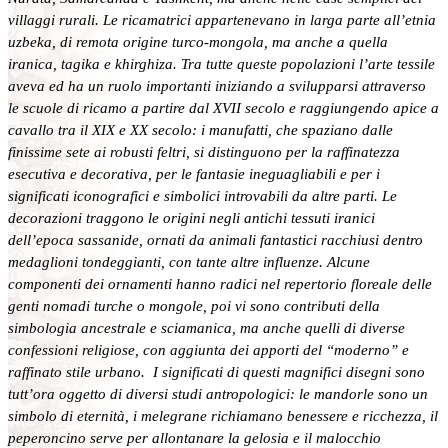
villaggi rurali. Le ricamatrici appartenevano in larga parte all’etnia
uzbeka, di remota origine turco-mongola, ma anche a quella
iranica, tagika e khirghiza. Tra tutte queste popolazioni l’arte tessile
aveva ed ha un ruolo importanti iniziando a svilupparsi attraverso
le scuole di ricamo a partire dal XVII secolo e raggiungendo apice a
cavallo tra il XIX e XX secolo: i manufatti, che spaziano dalle
finissime sete ai robusti feltri, si distinguono per la raffinatezza
esecutiva e decorativa, per le fantasie ineguagliabili e per i
significati iconografici e simbolici introvabili da altre parti. Le
decorazioni traggono le origini negli antichi tessuti iranici
dell’epoca sassanide, ornati da animali fantastici racchiusi dentro
medaglioni tondeggianti, con tante altre influenze. Alcune
componenti dei ornamenti hanno radici nel repertorio floreale delle
genti nomadi turche o mongole, poi vi sono contributi della
simbologia ancestrale e sciamanica, ma anche quelli di diverse
confessioni religiose, con aggiunta dei apporti del “moderno” e
raffinato stile urbano. I significati di questi magnifici disegni sono
tutt’ora oggetto di diversi studi antropologici: le mandorle sono un
simbolo di eternità, i melegrane richiamano benessere e ricchezza, il
peperoncino serve per allontanare la gelosia e il malocchio