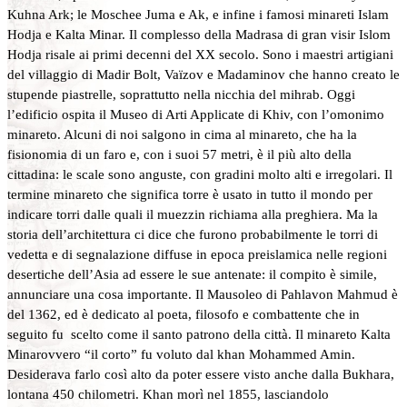
Kuhna Ark; le Moschee Juma e Ak, e infine i famosi minareti Islam
Hodja e Kalta Minar. Il complesso della Madrasa di gran visir Islom
Hodja risale ai primi decenni del XX secolo. Sono i maestri artigiani
del villaggio di Madir Bolt, Vaïzov e Madaminov che hanno creato le
stupende piastrelle, soprattutto nella nicchia del mihrab. Oggi
l’edificio ospita il Museo di Arti Applicate di Khiv, con l’omonimo
minareto. Alcuni di noi salgono in cima al minareto, che ha la
fisionomia di un faro e, con i suoi 57 metri, è il più alto della
cittadina: le scale sono anguste, con gradini molto alti e irregolari. Il
termine minareto che significa torre è usato in tutto il mondo per
indicare torri dalle quali il muezzin richiama alla preghiera. Ma la
storia dell’architettura ci dice che furono probabilmente le torri di
vedetta e di segnalazione diffuse in epoca preislamica nelle regioni
desertiche dell’Asia ad essere le sue antenate: il compito è simile,
annunciare una cosa importante. Il Mausoleo di Pahlavon Mahmud è
del 1362, ed è dedicato al poeta, filosofo e combattente che in
seguito fu scelto come il santo patrono della città. Il minareto Kalta
Minarovvero “il corto” fu voluto dal khan Mohammed Amin.
Desiderava farlo così alto da poter essere visto anche dalla Bukhara,
lontana 450 chilometri. Khan morì nel 1855, lasciandolo