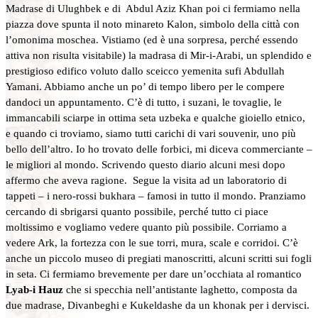
Madrase di Ulughbek e di Abdul Aziz Khan poi ci fermiamo nella
piazza dove spunta il noto minareto Kalon, simbolo della città con
l’omonima moschea. Vistiamo (ed è una sorpresa, perché essendo
attiva non risulta visitabile) la madrasa di Mir-i-Arabi, un splendido e
prestigioso edifico voluto dallo sceicco yemenita sufi Abdullah
Yamani. Abbiamo anche un po’ di tempo libero per le compere
dandoci un appuntamento. C’è di tutto, i suzani, le tovaglie, le
immancabili sciarpe in ottima seta uzbeka e qualche gioiello etnico,
e quando ci troviamo, siamo tutti carichi di vari souvenir, uno più
bello dell’altro. Io ho trovato delle forbici, mi diceva commerciante –
le migliori al mondo. Scrivendo questo diario alcuni mesi dopo
affermo che aveva ragione. Segue la visita ad un laboratorio di
tappeti – i nero-rossi bukhara – famosi in tutto il mondo. Pranziamo
cercando di sbrigarsi quanto possibile, perché tutto ci piace
moltissimo e vogliamo vedere quanto più possibile. Corriamo a
vedere Ark, la fortezza con le sue torri, mura, scale e corridoi. C’è
anche un piccolo museo di pregiati manoscritti, alcuni scritti sui fogli
in seta. Ci fermiamo brevemente per dare un’occhiata al romantico
Lyab-i Hauz
che si specchia nell’antistante laghetto, composta da
due madrase, Divanbeghi e Kukeldashe da un khonak per i dervisci.