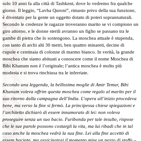
solo 10 anni fa alla città di Tashkent, dove lo vedremo fra qualche
giorno. Il leggio, “Lavha Quroni”, rimasto privo della sua funzione,
è diventato per la gente un oggetto dotato di poteri soprannaturali.
Secondo le credenze le ragazze troveranno marito se vi compiono un
giro attorno, e le donne sterili avranno un figlio se passano tra le
gambe di pietra che lo sostengono. La moschea attuale è stupenda,
con tanto di archi alti 30 metri, ben quattro minareti, decine di
cupole e centinaia di colonne di marmo bianco. In verità, la grande
moschea che siamo abituati a conoscere come il nome Moschea di
Bibi Khanum non è l’originale; l’antica moschea è molto più
modesta e si trova rinchiusa tra le inferriate.
Secondo una leggenda, la bellissima moglie di Amir Temur, Bibi
Khanum voleva offrire questa moschea come regalo al marito per il
suo ritorno dalla campagna dell’India. L’opera all’inizio procedeva
bene, ma verso la fine si fermò. La principessa chiese spiegazioni e
l’architetto dichiarò di essere innamorato di lei: non voleva
proseguire senza un suo bacio. Furibonda per tale insulto, rispose
che le sue parole possono costargli la vita, ma lui ribadì che in tal
caso anche la moschea vedrà la sua fine. Lei alla fine accettò di
essere baciata, ma avvicinatosi il momento mise un pezzo di stoffa –