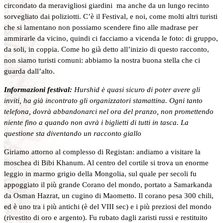
circondato da meravigliosi giardini ma anche da un lungo recinto
sorvegliato dai poliziotti. C’è il Festival, e noi, come molti altri turisti
che si lamentano non possiamo scendere fino alle madrase per
ammirarle da vicino, quindi ci facciamo a vicenda le foto: di gruppo,
da soli, in coppia. Come ho già detto all’inizio di questo racconto,
non siamo turisti comuni: abbiamo la nostra buona stella che ci
guarda dall’alto.
Informazioni festival:
Hurshid è quasi sicuro di poter avere gli
inviti, ha già incontrato gli organizzatori stamattina. Ogni tanto
telefona, dovrà abbandonarci nel ora del pranzo, non promettendo
niente fino a quando non avrà i biglietti di tutti in tasca. La
questione sta diventando un racconto giallo
Giriamo attorno al complesso di Registan: andiamo a visitare la
moschea di Bibi Khanum. Al centro del cortile si trova un enorme
leggio in marmo grigio della Mongolia, sul quale per secoli fu
appoggiato il più grande Corano del mondo, portato a Samarkanda
da Osman Hazrat, un cugino di Maometto. Il corano pesa 300 chili,
ed è uno tra i più antichi (è del VIII sec) e i più preziosi del mondo
(rivestito di oro e argento). Fu rubato dagli zaristi russi e restituito