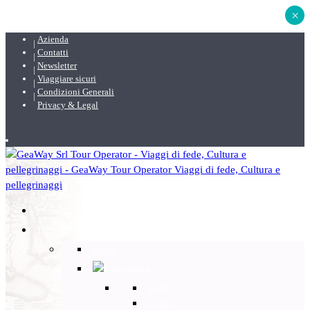
×
Azienda
Contatti
Newsletter
Viaggiare sicuri
Condizioni Generali
Privacy & Legal
DESTINAZIONI
Back
Italia
Back
Lazio