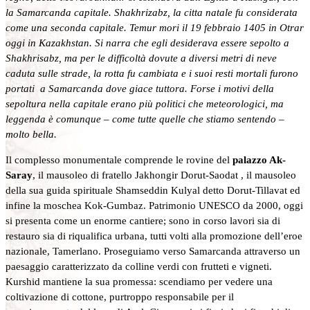
la Samarcanda capitale. Shakhrizabz, la citta natale fu considerata
come una seconda capitale. Temur mori il 19 febbraio 1405 in Otrar
oggi in Kazakhstan. Si narra che egli desiderava essere sepolto a
Shakhrisabz, ma per le difficoltà dovute a diversi metri di neve
caduta sulle strade, la rotta fu cambiata e i suoi resti mortali furono
portati a Samarcanda dove giace tuttora. Forse i motivi della
sepoltura nella capitale erano più politici che meteorologici, ma
leggenda è comunque – come tutte quelle che stiamo sentendo –
molto bella.
Il complesso monumentale comprende le rovine del
palazzo Ak-
Saray
, il mausoleo di fratello Jakhongir Dorut-Saodat , il mausoleo
della sua guida spirituale Shamseddin Kulyal detto Dorut-Tillavat ed
infine la moschea Kok-Gumbaz. Patrimonio UNESCO da 2000, oggi
si presenta come un enorme cantiere; sono in corso lavori sia di
restauro sia di riqualifica urbana, tutti volti alla promozione dell’eroe
nazionale, Tamerlano. Proseguiamo verso Samarcanda attraverso un
paesaggio caratterizzato da colline verdi con frutteti e vigneti.
Kurshid mantiene la sua promessa: scendiamo per vedere una
coltivazione di cottone, purtroppo responsabile per il