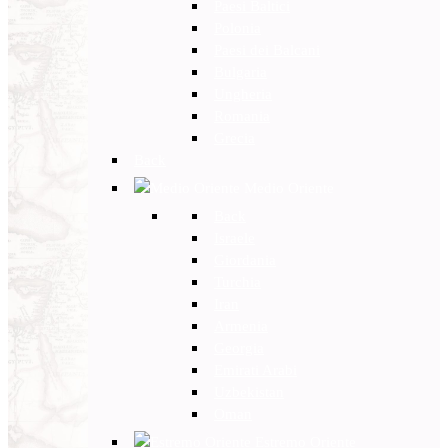
Paesi Baltici
Polonia
Paesi dei Balcani
Bulgaria
Ungheria
Romania
Grecia
Back
Medio Oriente
Back
Israele
Giordania
Turchia
Iran
Armenia
Georgia
Emirati Arabi
Uzbekistan
Oman
Estremo Oriente