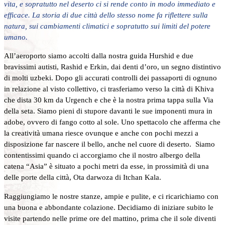
vita, e sopratutto nel deserto ci si rende conto in modo immediato e
efficace. La storia di due città dello stesso nome fa riflettere sulla
natura, sui cambiamenti climatici e sopratutto sui limiti del potere
umano.
All’aeroporto siamo accolti dalla nostra guida Hurshid e due
bravissimi autisti, Rashid e Erkin, dai denti d’oro, un segno distintivo
di molti uzbeki. Dopo gli accurati controlli dei passaporti di ognuno
in relazione al visto collettivo, ci trasferiamo verso la città di Khiva
che dista 30 km da Urgench e che è la nostra prima tappa sulla Via
della seta. Siamo pieni di stupore davanti le sue imponenti mura in
adobe, ovvero di fango cotto al sole. Uno spettacolo che afferma che
la creatività umana riesce ovunque e anche con pochi mezzi a
disposizione far nascere il bello, anche nel cuore di deserto. Siamo
contentissimi quando ci accorgiamo che il nostro albergo della
catena “Asia” è situato a pochi metri da esse, in prossimità di una
delle porte della città, Ota darwoza di Itchan Kala.
Raggiungiamo le nostre stanze, ampie e pulite, e ci ricarichiamo con
una buona e abbondante colazione. Decidiamo di iniziare subito le
visite partendo nelle prime ore del mattino, prima che il sole diventi