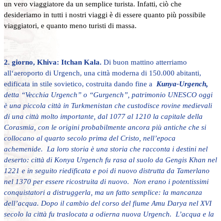
un vero viaggiatore da un semplice turista. Infatti, ciò che
desideriamo in tutti i nostri viaggi è di essere quanto più possibile
viaggiatori, e quanto meno turisti di massa.
2. giorno, Khiva: Itchan Kala.
Di buon mattino atterriamo
all‘aeroporto di Urgench, una città moderna di 150.000 abitanti,
edificata in stile sovietico, costruita dando fine a
Kunya-Urgench,
detta “Vecchia Urgench” o “Gurgench”, patrimonio UNESCO oggi
è una piccola città in Turkmenistan che custodisce rovine medievali
di una città molto importante, dal 1077 al 1210 la capitale della
Corasmia, con le origini probabilmente ancora più antiche che si
collocano al quarto secolo prima del Cristo, nell’epoca
achemenide. La loro storia è una storia che racconta i destini nel
deserto: città di Konya Urgench fu rasa al suolo da Gengis Khan nel
1221 e in seguito riedificata e poi di nuovo distrutta da Tamerlano
nel 1370 per essere ricostruita di nuovo. Non erano i potentissimi
conquistatori a distruggerla, ma un fatto semplice: la mancanza
dell’acqua. Dopo il cambio del corso del fiume Amu Darya nel XVI
secolo la città fu traslocata a odierna nuova Urgench. L’acqua e la