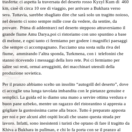
trasferta: ci aspetta la traversata del deserto rosso Kyzyl Kum di 460
km, cioè di circa 10 ore di viaggio, per arrivare a Bukhara verso
sera. Tuttavia, sarebbe sbagliato dire che sarà solo un tragitto noioso,
nel deserto ci sono sempre mille cose da vedere, da sentire, da
provare. Prima di addentrarci nel deserto stepposo attraversiamo il
grande fiume Amu Darya,poi ci ristoriamo con uno spuntino a base
di melone, e ogni tanto ci fermiamo per godere i magnifici paesaggi
che sempre ci accompagnano. Facciamo una sosta sulla riva del
fiume, ammirando l’altra sponda, Turkmena, con i telefonini che
stanno ricevendo i messaggi della loro rete. Poi ci fermiamo per
salire sui resti, ormai arrugginiti, dei macchinari utensili della
produzione sovietica.
Per il pranzo abbiamo scelto un insolito “autogrill del deserto”, dove
ci accoglie una lunga tavolata imbandita con le pietanze genuine e
semplici. La guida ed io diamo una mano a servire ottima verdura e
buon pane uzbeko, mentre un ragazzo del ristorantino si appresta a
grigliare la gustosissima carne alla brace. Tutto è preparato apposta
per noi e per alcuni altri ospiti locali che usano questa strada per
lavoro. Infatti, sono inesistenti i turisti che optano di fare il tragitto da
Khiva a Bukhara in pullman, e chi lo fa porta con se il pranzo al