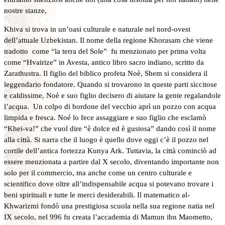
nostre stanze,
Khiva si trova in un’oasi culturale e naturale nel nord-ovest
dell’attuale Uzbekistan. Il nome della regione Khorasam che viene
tradotto come “la terra del Sole” fu menzionato per prima volta
come “Hvairize” in Avesta, antico libro sacro indiano, scritto da
Zarathustra. Il figlio del biblico profeta Noè, Shem si considera il
leggendario fondatore. Quando si trovarono in queste parti siccitose
e caldissime, Noè e suo figlio decisero di aiutare la gente regalandole
l’acqua. Un colpo di bordone del vecchio aprì un pozzo con acqua
limpida e fresca. Noé lo fece assaggiare e suo figlio che esclamò
“Khei-va!” che vuol dire “è dolce ed è gustosa” dando così il nome
alla città. Si narra che il luogo è quello dove oggi c’è il pozzo nel
cortile dell’antica fortezza Kunya Ark. Tuttavia, la città cominciò ad
essere menzionata a partire dal X secolo, diventando importante non
solo per il commercio, ma anche come un centro culturale e
scientifico dove oltre all’indispensabile acqua si potevano trovare i
beni spirituali e tutte le merci desiderabili. Il matematico al-
Khwarizmi fondò una prestigiosa scuola nella sua regione natia nel
IX secolo, nel 996 fu creata l’accademia di Mamun ibn Maometto,