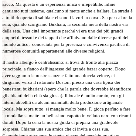
sacco. Ma questa è un esperienza unica e irrepetibile: infine
cantiamo tutti insieme, qualcuno si mette anche a ballare. La strada è
a tratti ricoperta di sabbia e ci sono i lavori in corso. Sta per calare la
sera, quando scorgiamo Bukhara, la seconda meta della nostra via
della seta. Una città importante perché vi era uno dei più grandi
empori di tessuti e dei tappeti che affluivano dalle diverse parti del
mondo antico, conosciuta per la presenza e convivenza pacifica di
numerose comunità appartenenti alle diverse religioni.
Il nostro albergo è centralissimo; si trova di fronte alla piazza
principale, a fianco dell’ingresso del grande bazar coperto. Dopo
aver raggiunto le nostre stanze e fatto una doccia veloce, ci
dirigiamo verso il ristorante Doston, presso una casa tipica dei
benestanti bukhariani (spero che la parola che dovrebbe identificare
gli abitanti della città sia giusta). Il locale è molto curato, con gli
interni abbelliti da alcuni manufatti della produzione artigianale
locale. Ma sopra tutto, si mangia molto bene. F. gioca perfino a fare
la modella: si mette un bellissimo capotto in velluto nero con ricami
dorati. Dopo la cena la nostra guida ci prepara una gradevole
sorpresa. Chiama una sua amica che ci invita a casa sua.
Camminiamo attraverso le strette viuzze del vecchio quartiere