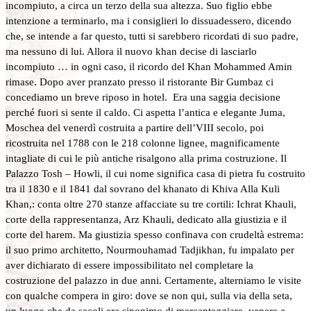
incompiuto, a circa un terzo della sua altezza. Suo figlio ebbe
intenzione a terminarlo, ma i consiglieri lo dissuadessero, dicendo
che, se intende a far questo, tutti si sarebbero ricordati di suo padre,
ma nessuno di lui. Allora il nuovo khan decise di lasciarlo
incompiuto … in ogni caso, il ricordo del Khan Mohammed Amin
rimase. Dopo aver pranzato presso il ristorante Bir Gumbaz ci
concediamo un breve riposo in hotel. Era una saggia decisione
perché fuori si sente il caldo. Ci aspetta l’antica e elegante Juma,
Moschea del venerdì costruita a partire dell’VIII secolo, poi
ricostruita nel 1788 con le 218 colonne lignee, magnificamente
intagliate di cui le più antiche risalgono alla prima costruzione. Il
Palazzo Tosh – Howli, il cui nome significa casa di pietra fu costruito
tra il 1830 e il 1841 dal sovrano del khanato di Khiva Alla Kuli
Khan,: conta oltre 270 stanze affacciate su tre cortili: Ichrat Khauli,
corte della rappresentanza, Arz Khauli, dedicato alla giustizia e il
corte del harem. Ma giustizia spesso confinava con crudeltà estrema:
il suo primo architetto, Nourmouhamad Tadjikhan, fu impalato per
aver dichiarato di essere impossibilitato nel completare la
costruzione del palazzo in due anni. Certamente, alterniamo le visite
con qualche compera in giro: dove se non qui, sulla via della seta,
un luogo che da secoli era sinonimo di mercanteggiare, venere e