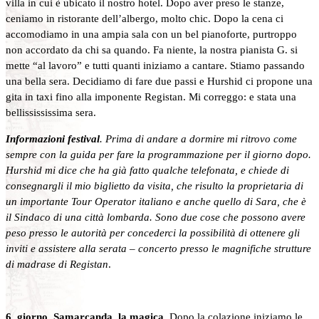
villa in cui è ubicato il nostro hotel. Dopo aver preso le stanze,
ceniamo in ristorante dell’albergo, molto chic. Dopo la cena ci
accomodiamo in una ampia sala con un bel pianoforte, purtroppo
non accordato da chi sa quando. Fa niente, la nostra pianista G. si
mette “al lavoro” e tutti quanti iniziamo a cantare. Stiamo passando
una bella sera. Decidiamo di fare due passi e Hurshid ci propone una
gita in taxi fino alla imponente Registan. Mi correggo: e stata una
bellissississima sera.
Informazioni festival
. Prima di andare a dormire mi ritrovo come
sempre con la guida per fare la programmazione per il giorno dopo.
Hurshid mi dice che ha già fatto qualche telefonata, e chiede di
consegnargli il mio biglietto da visita, che risulto la proprietaria di
un importante Tour Operator italiano e anche quello di Sara, che è
il Sindaco di una città lombarda. Sono due cose che possono avere
peso presso le autorità per concederci la possibilità di ottenere gli
inviti e assistere alla serata – concerto presso le magnifiche strutture
di madrase di Registan
.
6. giorno, Samarcanda, la magica.
Dopo la colazione iniziamo le