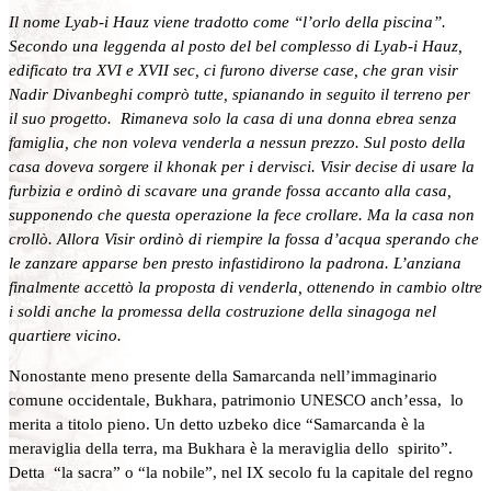
Il nome Lyab-i Hauz viene tradotto come “l’orlo della piscina”.
Secondo una leggenda al posto del bel complesso di Lyab-i Hauz,
edificato tra XVI e XVII sec, ci furono diverse case, che gran visir
Nadir Divanbeghi comprò tutte, spianando in seguito il terreno per
il suo progetto. Rimaneva solo la casa di una donna ebrea senza
famiglia, che non voleva venderla a nessun prezzo. Sul posto della
casa doveva sorgere il khonak per i dervisci. Visir decise di usare la
furbizia e ordinò di scavare una grande fossa accanto alla casa,
supponendo che questa operazione la fece crollare. Ma la casa non
crollò. Allora Visir ordinò di riempire la fossa d’acqua sperando che
le zanzare apparse ben presto infastidirono la padrona. L’anziana
finalmente accettò la proposta di venderla, ottenendo in cambio oltre
i soldi anche la promessa della costruzione della sinagoga nel
quartiere vicino.
Nonostante meno presente della Samarcanda nell’immaginario
comune occidentale, Bukhara, patrimonio UNESCO anch’essa, lo
merita a titolo pieno. Un detto uzbeko dice “Samarcanda è la
meraviglia della terra, ma Bukhara è la meraviglia dello spirito”.
Detta “la sacra” o “la nobile”, nel IX secolo fu la capitale del regno