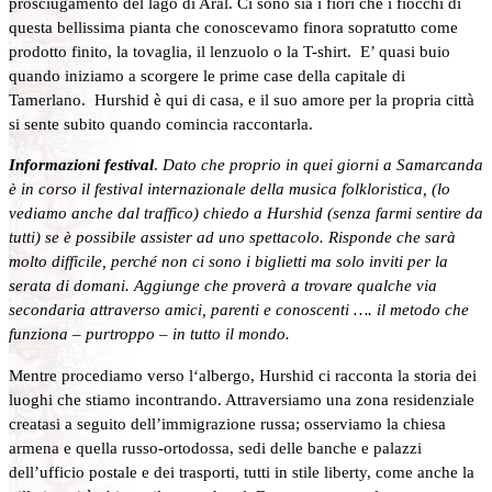
prosciugamento del lago di Aral. Ci sono sia i fiori che i fiocchi di
questa bellissima pianta che conoscevamo finora sopratutto come
prodotto finito, la tovaglia, il lenzuolo o la T-shirt. E’ quasi buio
quando iniziamo a scorgere le prime case della capitale di
Tamerlano. Hurshid è qui di casa, e il suo amore per la propria città
si sente subito quando comincia raccontarla.
Informazioni festival
.
Dato che proprio in quei giorni a Samarcanda
è in corso il festival internazionale della musica folkloristica, (lo
vediamo anche dal traffico) chiedo a Hurshid (senza farmi sentire da
tutti) se è possibile assister ad uno spettacolo. Risponde che sarà
molto difficile, perché non ci sono i biglietti ma solo inviti per la
serata di domani. Aggiunge che proverà a trovare qualche via
secondaria attraverso amici, parenti e conoscenti …. il metodo che
funziona – purtroppo – in tutto il mondo.
Mentre procediamo verso l‘albergo, Hurshid ci racconta la storia dei
luoghi che stiamo incontrando. Attraversiamo una zona residenziale
creatasi a seguito dell’immigrazione russa; osserviamo la chiesa
armena e quella russo-ortodossa, sedi delle banche e palazzi
dell’ufficio postale e dei trasporti, tutti in stile liberty, come anche la