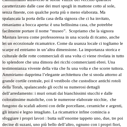
caratterizzato dalle case dei muri spogli in mattone cotto al sole,
senza fineste, con qualche porta più o meno elaborata. Ma
spalancata la porta della casa della signora che ci ha invitato,
rimaniamo a bocca aperta: è una bellissima casa, che potrebbe
facilmente portare il nome “museo”. Scopriamo che la signora
Mastura lavora come professoressa in una scuola di ricamo, anche
lei un eccezionale ricamatrice. Come da usanza locale ci togliamo le
scarpe ed entriamo in un’altra dimensione. La importanza storica e
culturale delle rotte commerciali di una volta ci viene rivelata in tutto
lo splendore che una dimora dei ricchi commercianti ebrei. Una
testimonianza vivente della vita che fu una volta e che scorre tuttora.
Ammiriamo dapprima l’elegante architettura che si snoda attorno al
grande cortile centrale, poi il vestibolo che custodisce antichi rotoli
della Torah, spalancando gli occhi su numerosi dettagli
dell’arredamento: i muri ornati dai bianchissimi stucchi e dalle
coloratissime maioliche, con le numerose elaborate nicchie, che
fungono da scafali adorni con delle porcellane, ceramiche e argenti,
gli intarsi e legno intagliato. La ricamatrice infine comincia a
sfoggiare i propri lavori : butta sull’enorme tappeto uno, due, tre poi
decine di suzani, uno più bello dell’altro, ognuno con i propri fiori,