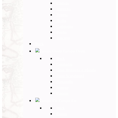
Umbria
Abruzzo
Veneto
Sicilia
Campania
Puglia
Toscana
Back
Europa Ovest
Back
Germania
Gran Bretagna e Irlanda
Paesi Scandinavi
Portogallo
Spagna
Francia
Europa Est
Back
Russia