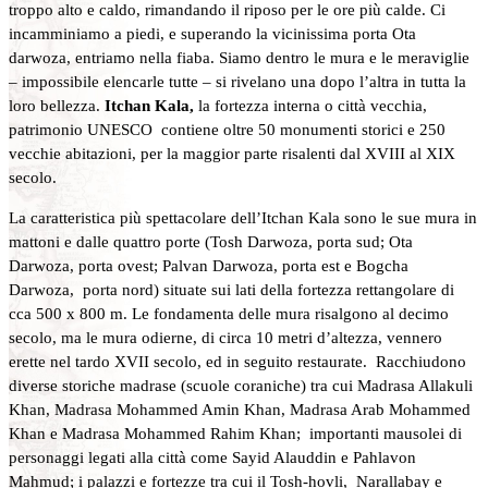
troppo alto e caldo, rimandando il riposo per le ore più calde. Ci
incamminiamo a piedi, e superando la vicinissima porta Ota
darwoza, entriamo nella fiaba. Siamo dentro le mura e le meraviglie
– impossibile elencarle tutte – si rivelano una dopo l’altra in tutta la
loro bellezza.
Itchan Kala,
la fortezza interna o città vecchia,
patrimonio UNESCO contiene oltre 50 monumenti storici e 250
vecchie abitazioni, per la maggior parte risalenti dal XVIII al XIX
secolo.
La caratteristica più spettacolare dell’Itchan Kala sono le sue mura in
mattoni e dalle quattro porte (Tosh Darwoza, porta sud; Ota
Darwoza, porta ovest; Palvan Darwoza, porta est e Bogcha
Darwoza, porta nord) situate sui lati della fortezza rettangolare di
cca 500 x 800 m. Le fondamenta delle mura risalgono al decimo
secolo, ma le mura odierne, di circa 10 metri d’altezza, vennero
erette nel tardo XVII secolo, ed in seguito restaurate. Racchiudono
diverse storiche madrase (scuole coraniche) tra cui Madrasa Allakuli
Khan, Madrasa Mohammed Amin Khan, Madrasa Arab Mohammed
Khan e Madrasa Mohammed Rahim Khan; importanti mausolei di
personaggi legati alla città come Sayid Alauddin e Pahlavon
Mahmud; i palazzi e fortezze tra cui il Tosh-hovli, Narallabay e