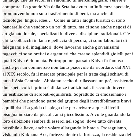
comprare. La grande Via della Seta ha avuto un’influenza speciale,
promuovendo non solo trasferimento di beni, ma anche di
tecnologie, lingue, idee… Come in tutti i luoghi turistici ci sono
bancarelle che vendono un po’ di tutto, ma ci sono anche negozi di
artigianato locale, specializati in diverse discipline tradizionali. C’è
chi fa colbacchi in lana e pelliccia di pecora, ci sono laboratori di
falegnami e di intagliatori, dove lavorano anche giovanissimi
ragazzi; ci sono orefici e argentieri che creano splendidi gioielli per i
quali Khiva è rinomata. Purtroppo nel passato Khiva fu famosa
anche per un commercio non tanto piacevole da ricordare: dal XVI
al XIX secolo, fu il mercato principale per la tratta degli schiavi di
tutta l’Asia Centrale. Abbiamo scelto di rillassarsi un po’, assistendo
due spettacoli: il primo è di danze tradizionali, il secondo invece
un’esibizione di acrobati-equilibristi. Soprattutto ci emozionano i
bambini che prendono parte del gruppo degli incredibilmente bravi
equilibristi. La guida ci spiega che per arrivare a questi livelli
bisogna iniziare da piccoli, anzi piccolissimo. A volte guardando la
loro esibizione sembra di esserci nel sogno, dove tutto diventa
possibile e lieve, anche volare allargando le bracia. Proseguiamo,
visitando Kukhana Ark, fortezza dentro la fortezza, la residenza dei