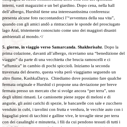
interni, vasti magazzini e un bel giardino. Dopo cena, nella hall
dell’albergo, Hurshid tiene una interessantissima conferenza:
presenta alcune foto raccontandoci l’“avventura della sua vita”,
quando con gli amici andò a rintracciare le sponde del prosciugato
lago Aral, tristemente conosciuto come uno dei maggiori disastri
ambientali al mondo.</
5. giorno, in viaggio verso Samarcanda. Shakhsrisabz
. Dopo la
prima colazione, davanti all’albergo, riceviamo una “benedizione del
viaggio” da parte di una vecchietta che brucia ramoscelli e ci
“affumica” in cambio di pochi spiccioli. Iniziamo la seconda
traversata del deserto, questa volta però viaggiamo seguendo un
altro fiume, KashkaDarya. Chiediamo dove possiamo fare qualche
fermata originale e Hurshid ci propone una deviazione per breve
fermata presso un mercato che si svolge ancora “per terra”, uno
degli ultimi rimasti. Le camionette piene zeppe di meloni e di
angurie, gli asini carichi di spezie, le bancarelle con sale e zucchero
venduto in cubi, i tavolini con frutta e verdura, le vecchie auto con i
bagagliai pieni di tacchini e galline vive, le tovaglie stese per terra
con dei casalinghi e minuteria, i fili da cui pendono tessuti di tutti i