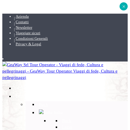
×
Azienda
Contatti
Newsletter
Viaggiare sicuri
Condizioni Generali
Privacy & Legal
DESTINAZIONI
Back
Italia
Back
Lazio