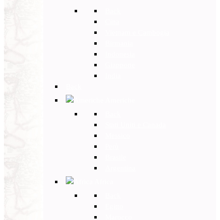
Back
Cina
Vietnam e Cambogia
Birmania
Indonesia
Giappone
India
Back
Americhe
Back
Stati Uniti e Canada
Messico
Perù
Brasile
Argentina
Africa
Back
Egitto
Marocco