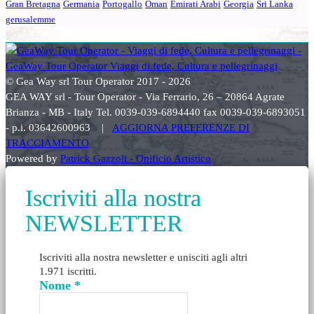
Gran Bretagna
Germania
Portogallo
Oman
Emirati Arabi
Georgia
Sri Lanka
gerusalemme
© Gea Way srl Tour Operator 2017 - 2026
GEA WAY srl - Tour Operator - Via Ferrario, 26 – 20864 Agrate
Brianza - MB - Italy Tel. 0039-039-6894440 fax 0039-039-6893051
- p.i. 03642600963 |
AGGIORNA PREFERENZE DI
TRACCIAMENTO
Powered by
Patrick Gazzoli - Opificio Artistico
Iscriviti alla nostra
NEWSLETTER
Iscriviti alla nostra newsletter e unisciti agli altri
1.971 iscritti.
Nome
*