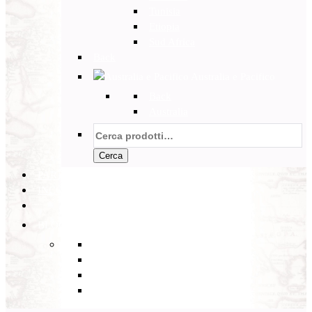
Tunisia
Etiopia
Sud Africa
Back
Australia e Pacifico
Back
Australia
Cerca:
Cerca
PARTENZE GARANTITE
INCOMING
BLOG
Back
Eventi
Diario di Viaggi
Notizie