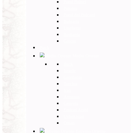
Paesi Baltici
Polonia
Paesi dei Balcani
Bulgaria
Ungheria
Romania
Grecia
Back
Medio Oriente
Back
Israele
Giordania
Turchia
Iran
Armenia
Georgia
Emirati Arabi
Uzbekistan
Oman
Estremo Oriente