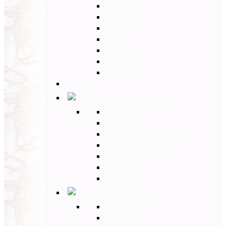
Umbria
Abruzzo
Veneto
Sicilia
Campania
Puglia
Toscana
Back
Europa Ovest
Back
Germania
Gran Bretagna e Irlanda
Paesi Scandinavi
Portogallo
Spagna
Francia
Europa Est
Back
Russia