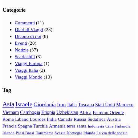
Categorie
Commenti
(11)
Diari di Viaggi
(28)
Dicono di noi
(8)
Eventi
(20)
Notizie
(37)
Scaricabili
(3)
Viaggi Europa
(1)
Viaggi Italia
(2)
Viaggi Mondo
(13)
Tag
Asia
Israele
Giordania
Iran
Italia
Toscana
Stati Uniti
Marocco
Vietnam
Cambogia
Etiopia
Uzbekistan
Africa
Estremo Oriente
Roma
Libano
Lourdes
India
Canada
Russia
Sudafrica
Austria
Francia
Spagna
Turchia
Armenia
terra santa
Indonesia
Cina
Finlandia
Islanda
Paesi Bassi
Danimarca
Svezia
Norvegia
Irlanda
La via delle spezie