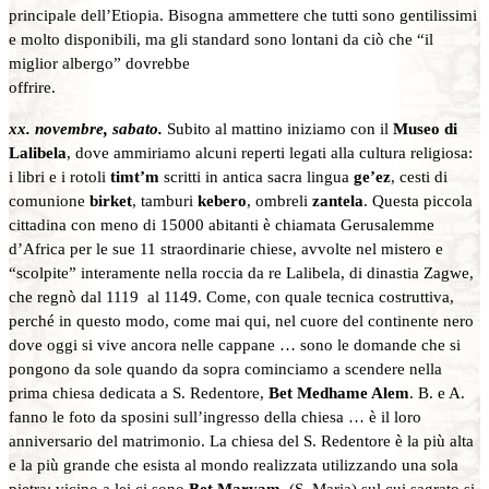
principale dell’Etiopia. Bisogna ammettere che tutti sono gentilissimi
e molto disponibili, ma gli standard sono lontani da ciò che “il
miglior albergo” dovrebbe
offrire.
xx. novembre, sabato.
Subito al mattino iniziamo con il
Museo di
Lalibela
, dove ammiriamo alcuni reperti legati alla cultura religiosa:
i libri e i rotoli
timt’m
scritti in antica sacra lingua
ge’ez
, cesti di
comunione
birket
, tamburi
kebero
, ombreli
zantela
. Questa piccola
cittadina con meno di 15000 abitanti è chiamata Gerusalemme
d’Africa per le sue 11 straordinarie chiese, avvolte nel mistero e
“scolpite” interamente nella roccia da re Lalibela, di dinastia Zagwe,
che regnò dal 1119 al 1149. Come, con quale tecnica costruttiva,
perché in questo modo, come mai qui, nel cuore del continente nero
dove oggi si vive ancora nelle cappane … sono le domande che si
pongono da sole quando da sopra cominciamo a scendere nella
prima chiesa dedicata a S. Redentore,
Bet Medhame Alem
. B. e A.
fanno le foto da sposini sull’ingresso della chiesa … è il loro
anniversario del matrimonio. La chiesa del S. Redentore è la più alta
e la più grande che esista al mondo realizzata utilizzando una sola
pietra; vicino a lei ci sono
Bet Maryam,
(S. Maria) sul cui sagrato si