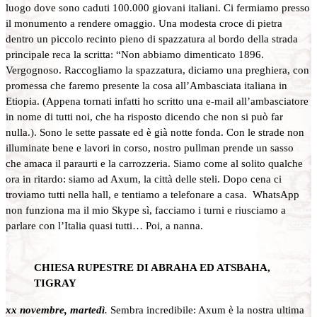
luogo dove sono caduti 100.000 giovani italiani. Ci fermiamo presso
il monumento a rendere omaggio. Una modesta croce di pietra
dentro un piccolo recinto pieno di spazzatura al bordo della strada
principale reca la scritta: “Non abbiamo dimenticato 1896.
Vergognoso. Raccogliamo la spazzatura, diciamo una preghiera, con
promessa che faremo presente la cosa all’Ambasciata italiana in
Etiopia. (Appena tornati infatti ho scritto una e-mail all’ambasciatore
in nome di tutti noi, che ha risposto dicendo che non si può far
nulla.). Sono le sette passate ed è già notte fonda. Con le strade non
illuminate bene e lavori in corso, nostro pullman prende un sasso
che amaca il paraurti e la carrozzeria. Siamo come al solito qualche
ora in ritardo: siamo ad Axum, la città delle steli. Dopo cena ci
troviamo tutti nella hall, e tentiamo a telefonare a casa. WhatsApp
non funziona ma il mio Skype sì, facciamo i turni e riusciamo a
parlare con l’Italia quasi tutti… Poi, a nanna.
CHIESA RUPESTRE DI ABRAHA ED ATSBAHA,
TIGRAY
xx novembre, martedì
.
Sembra incredibile: Axum è la nostra ultima