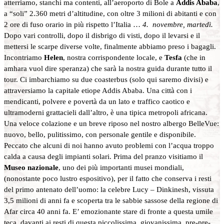
atterriamo, stanchi ma contenti, all’aeroporto di Bole a
Addis Ababa
,
a “soli” 2.360 metri d’altitudine, con oltre 3 milioni di abitanti e con
2 ore di fuso orario in più rispetto l’Italia …
4. novembre, martedì.
Dopo vari controlli, dopo il disbrigo di visti, dopo il levarsi e il
mettersi le scarpe diverse volte, finalmente abbiamo preso i bagagli.
Incontriamo
Helen
, nostra corrispondente locale, e
Tesfa
(che in
amhara vuol dire speranza) che sarà la nostra guida durante tutto il
tour. Ci imbarchiamo su due coasterbus (solo qui saremo divisi) e
attraversiamo la capitale etiope Addis Ababa. Una città con i
mendicanti, polvere e povertà da un lato e traffico caotico e
ultramoderni grattacieli dall’altro, è una tipica metropoli africana.
Una veloce colazione e un breve riposo nel nostro albergo BelleVue:
nuovo, bello, pulitissimo, con personale gentile e disponibile.
Peccato che alcuni di noi hanno avuto problemi con l’acqua troppo
calda a causa degli impianti solari. Prima del pranzo visitiamo il
Museo nazionale
, uno dei più importanti musei mondiali,
(nonostante poco lustro espositivo), per il fatto che conserva i resti
del primo antenato dell’uomo: la celebre Lucy – Dinkinesh, vissuta
3,5 milioni di anni fa e scoperta tra le sabbie sassose della regione di
Afar circa 40 anni fa. E’ emozionante stare di fronte a questa umile
teca, davanti ai resti di questa piccolissima, giovanissima, pre-pre-