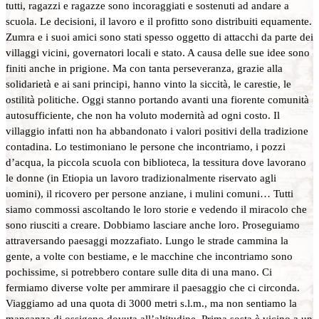
tutti, ragazzi e ragazze sono incoraggiati e sostenuti ad andare a
scuola. Le decisioni, il lavoro e il profitto sono distribuiti equamente.
Zumra e i suoi amici sono stati spesso oggetto di attacchi da parte dei
villaggi vicini, governatori locali e stato. A causa delle sue idee sono
finiti anche in prigione. Ma con tanta perseveranza, grazie alla
solidarietà e ai sani principi, hanno vinto la siccità, le carestie, le
ostilità politiche. Oggi stanno portando avanti una fiorente comunità
autosufficiente, che non ha voluto modernità ad ogni costo. Il
villaggio infatti non ha abbandonato i valori positivi della tradizione
contadina. Lo testimoniano le persone che incontriamo, i pozzi
d’acqua, la piccola scuola con biblioteca, la tessitura dove lavorano
le donne (in Etiopia un lavoro tradizionalmente riservato agli
uomini), il ricovero per persone anziane, i mulini comuni… Tutti
siamo commossi ascoltando le loro storie e vedendo il miracolo che
sono riusciti a creare. Dobbiamo lasciare anche loro. Proseguiamo
attraversando paesaggi mozzafiato. Lungo le strade cammina la
gente, a volte con bestiame, e le macchine che incontriamo sono
pochissime, si potrebbero contare sulle dita di una mano. Ci
fermiamo diverse volte per ammirare il paesaggio che ci circonda.
Viaggiamo ad una quota di 3000 metri s.l.m., ma non sentiamo la
mancanza di ossigeno dovuta all’altitudine. Prima sosta è vicino a un