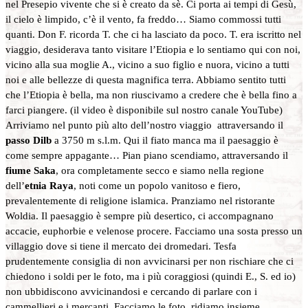
nel Presepio vivente che si è creato da sè. Ci porta ai tempi di Gesù,
il cielo è limpido, c’è il vento, fa freddo… Siamo commossi tutti
quanti. Don F. ricorda T. che ci ha lasciato da poco. T. era iscritto nel
viaggio, desiderava tanto visitare l’Etiopia e lo sentiamo qui con noi,
vicino alla sua moglie A., vicino a suo figlio e nuora, vicino a tutti
noi e alle bellezze di questa magnifica terra. Abbiamo sentito tutti
che l’Etiopia è bella, ma non riuscivamo a credere che è bella fino a
farci piangere. (il video è disponibile sul nostro canale YouTube)
Arriviamo nel punto più alto dell’nostro viaggio attraversando il
passo Dilb
a 3750 m s.l.m. Qui il fiato manca ma il paesaggio è
come sempre appagante… Pian piano scendiamo, attraversando il
fiume Saka
, ora completamente secco e siamo nella regione
dell’
etnia Raya
, noti come un popolo vanitoso e fiero,
prevalentemente di religione islamica. Pranziamo nel ristorante
Woldia. Il paesaggio è sempre più desertico, ci accompagnano
accacie, euphorbie e velenose procere. Facciamo una sosta presso un
villaggio dove si tiene il mercato dei dromedari. Tesfa
prudentemente consiglia di non avvicinarsi per non rischiare che ci
chiedono i soldi per le foto, ma i più coraggiosi (quindi E., S. ed io)
non ubbidiscono avvicinandosi e cercando di parlare con i
cammellieri e i mercanti. Facciamo le foto, ridiamo insieme,