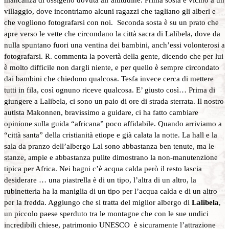
villaggio, dove incontriamo alcuni ragazzi che tagliano gli alberi e
che vogliono fotografarsi con noi. Seconda sosta è su un prato che
apre verso le vette che circondano la città sacra di Lalibela, dove da
nulla spuntano fuori una ventina dei bambini, anch’essi volonterosi a
fotografarsi. R. commenta la povertà della gente, dicendo che per lui
è molto difficile non dargli niente, e per quello è sempre circondato
dai bambini che chiedono qualcosa. Tesfa invece cerca di mettere
tutti in fila, così ognuno riceve qualcosa. E’ giusto così… Prima di
giungere a
Lalibela, ci sono un paio di ore di strada sterrata. Il nostro
autista Makonnen, bravissimo a guidare, ci ha fatto cambiare
opinione sulla guida “africana” poco affidabile. Quando arriviamo a
“città santa” della cristianità etiope e già calata la notte. La hall e la
sala da pranzo dell’albergo Lal sono abbastanza ben tenute, ma le
stanze, ampie e abbastanza pulite dimostrano la non-manutenzione
tipica per Africa. Nei bagni c’è acqua calda però il resto lascia
desiderare … una piastrella è di un tipo, l’altra di un altro, la
rubinetteria ha la maniglia di un tipo per l’acqua calda e di un altro
per la fredda. Aggiungo che si tratta del miglior albergo di
Lalibela
,
un piccolo paese sperduto tra le montagne che con le sue undici
incredibili chiese, patrimonio UNESCO è sicuramente l’attrazione