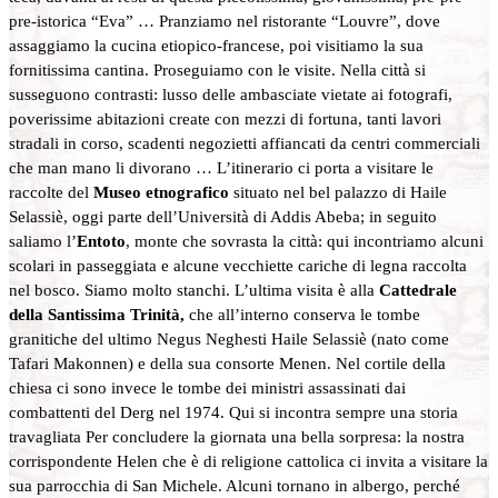
pre-istorica “Eva” … Pranziamo nel ristorante “Louvre”, dove
assaggiamo la cucina etiopico-francese, poi visitiamo la sua
fornitissima cantina. Proseguiamo con le visite. Nella città si
susseguono contrasti: lusso delle ambasciate vietate ai fotografi,
poverissime abitazioni create con mezzi di fortuna, tanti lavori
stradali in corso, scadenti negozietti affiancati da centri commerciali
che man mano li divorano … L’itinerario ci porta a visitare le
raccolte del
Museo etnografico
situato nel bel palazzo di Haile
Selassiè, oggi parte dell’Università di Addis Abeba; in seguito
saliamo l’
Entoto
, monte che sovrasta la città: qui incontriamo alcuni
scolari in passeggiata e alcune vecchiette cariche di legna raccolta
nel bosco. Siamo molto stanchi. L’ultima visita è alla
Cattedrale
della Santissima Trinità,
che all’interno conserva le tombe
granitiche del ultimo Negus Neghesti Haile Selassiè (nato come
Tafari Makonnen) e della sua consorte Menen. Nel cortile della
chiesa ci sono invece le tombe dei ministri assassinati dai
combattenti del Derg nel 1974. Qui si incontra sempre una storia
travagliata Per concludere la giornata una bella sorpresa: la nostra
corrispondente Helen che è di religione cattolica ci invita a visitare la
sua parrocchia di San Michele. Alcuni tornano in albergo, perché