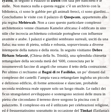
Iyassu
, in seguito il Palazzo di
Dawit
con sala per banchetti e le
stalle. Non manca nulla a questa reggia: c’è un archivio con la
biblioteca, ci sono le gabbie per gli animali feroci, ci sono giardini…
Concludiamo le visite con il palazzo di
Qusqwam
, appartenuto alla
pia regina
Mehtewab
. Non a caso questo particolare complesso
architettonico venne chiamato Kamelot africana: è edificato in uno
stile che incrocia architettura coloniale portoghese con influenze
axumite e arabe. I palazzi e giardini sembrano surreali, usciti da una
fiaba; ma sono di pietra, solida e robusta, sopravvissuta a diverse
intemperie della natura e della storia. In seguito visitiamo
Debre
Birham Selassié,
(Chiesa della Ss. Trinità), una splendida chiesetta
rettangolare della seconda metà del ‘600, conosciuta per le
innumerevoli faccine di angeli che ornano il tetto della costruzione.
Per ultimo ci rechiamo ai
Bagni di re Fasilidas
, un po’ distanti dal
complesso dei castelli: l’ampia vasca rettangolare ingloba un piccolo
e delizioso edificio, di forme armoniose e slanciate, probabile
seconda residenza reale oppure solo un luogo rituale. Le radici dei
ficus strangolatori avviluppano e sostengono sezioni delle mura in
pietra che circondano il terreno dove sorgono la piscina con il
palazzetto. Il complesso era ed è utilizzato per celebrazioni religiose,
ed è frequentatissimo soprattutto in occasione del
Timkat
(Epifania):