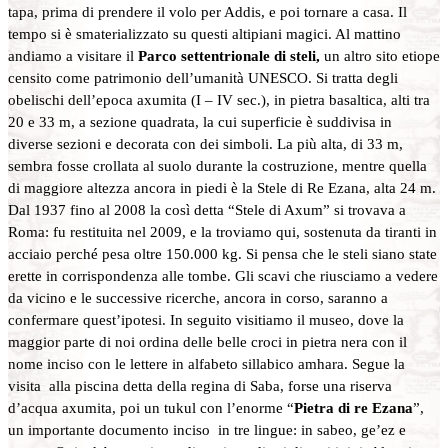
tapa, prima di prendere il volo per Addis, e poi tornare a casa. Il
tempo si è smaterializzato su questi altipiani magici. Al mattino
andiamo a visitare il
Parco settentrionale di steli,
un altro sito etiope
censito come patrimonio dell’umanità UNESCO. Si tratta degli
obelischi dell’epoca axumita (I – IV sec.), in pietra basaltica, alti tra
20 e 33 m, a sezione quadrata, la cui superficie è suddivisa in
diverse sezioni e decorata con dei simboli. La più alta, di 33 m,
sembra fosse crollata al suolo durante la costruzione, mentre quella
di maggiore altezza ancora in piedi è la Stele di Re Ezana, alta 24 m.
Dal 1937 fino al 2008 la così detta “Stele di Axum” si trovava a
Roma: fu restituita nel 2009, e la troviamo qui, sostenuta da tiranti in
acciaio perché pesa oltre 150.000 kg. Si pensa che le steli siano state
erette in corrispondenza alle tombe. Gli scavi che riusciamo a vedere
da vicino e le successive ricerche, ancora in corso, saranno a
confermare quest’ipotesi. In seguito visitiamo il museo, dove la
maggior parte di noi ordina delle belle croci in pietra nera con il
nome inciso con le lettere in alfabeto sillabico amhara. Segue la
visita alla piscina detta della regina di Saba, forse una riserva
d’acqua axumita, poi un tukul con l’enorme “
Pietra di re Ezana
”,
un importante documento inciso in tre lingue: in sabeo, ge’ez e