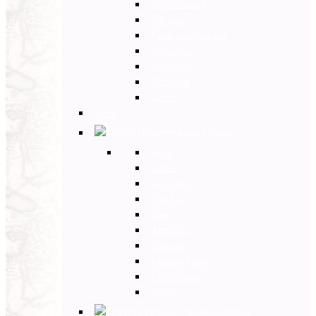
Paesi Baltici
Polonia
Paesi dei Balcani
Bulgaria
Ungheria
Romania
Grecia
Back
Medio Oriente
Back
Israele
Giordania
Turchia
Iran
Armenia
Georgia
Emirati Arabi
Uzbekistan
Oman
Estremo Oriente