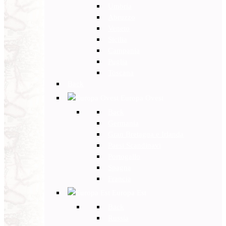
Umbria
Abruzzo
Veneto
Sicilia
Campania
Puglia
Toscana
Back
Europa Ovest
Back
Germania
Gran Bretagna e Irlanda
Paesi Scandinavi
Portogallo
Spagna
Francia
Europa Est
Back
Russia