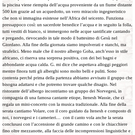
la piscina viene riempita dell’acqua proveniente da un fiume distante
500 km grazie ad un acquedotto, un vero miracolo ingegneristico
che non si immagina esistesse nell’Africa del seicento. Funziona
pressappoco così: un sacerdote benedice l’acqua e in seguito la folla,
tutti vestiti di bianco, si immergono nelle acque santificate cantando
e pregando, rievocando in tale modo il battesimo di Gesù nel
Giordano. Alla fine della giornata siamo impolverati e stanchi, ma
strafelici. Meno male che il nostro albergo Goha, anch’esso in stile
africano, ci riserva una sorpresa positiva, con dei bei bagni e
abbondante acqua calda. G. mi dice che aspettava alloggi peggiori
mentre finora tutti gli alberghi sono molto belli e puliti. Sono
contenta perché prima della partenza abbiamo avvisato il gruppo che
bisogna adattarsi e che potremo trovare qualche disagio. Nel
ristorante dell’albergo incontriamo un gruppo dei Norvegesi, in
compagnia di una famosa cantante etiope, Itenesh Wassie, che ci
regala un mini-concerto con la musica tradizionale. Alla fine della
serata cantiamo Volare, con il coro guidato da Itenesh e composto di
noi, i norvegesi e i camerieri… con il canto vola anche la serata
conclusasi con l’accensione di grande camino e con le chiacchiere
fino oltre mezzanotte, alla faccia delle incomprensioni linguistiche e