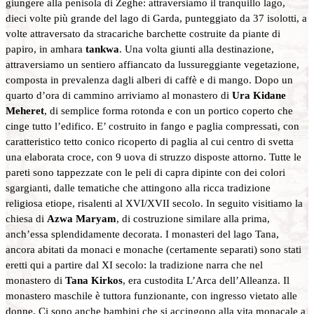
giungere alla penisola di Zeghe: attraversiamo il tranquillo lago,
dieci volte più grande del lago di Garda, punteggiato da 37 isolotti, a
volte attraversato da stracariche barchette costruite da piante di
papiro, in amhara
tankwa
. Una volta giunti alla destinazione,
attraversiamo un sentiero affiancato da lussureggiante vegetazione,
composta in prevalenza dagli alberi di caffè e di mango. Dopo un
quarto d’ora di cammino arriviamo al monastero di
Ura Kidane
Meheret
, di semplice forma rotonda e con un portico coperto che
cinge tutto l’edifico. E’ costruito in fango e paglia compressati, con
caratteristico tetto conico ricoperto di paglia al cui centro di svetta
una elaborata croce, con 9 uova di struzzo disposte attorno. Tutte le
pareti sono tappezzate con le peli di capra dipinte con dei colori
sgargianti, dalle tematiche che attingono alla ricca tradizione
religiosa etiope, risalenti al XVI/XVII secolo. In seguito visitiamo la
chiesa di
Azwa Maryam
, di costruzione similare alla prima,
anch’essa splendidamente decorata. I monasteri del lago Tana,
ancora abitati da monaci e monache (certamente separati) sono stati
eretti qui a partire dal XI secolo: la tradizione narra che nel
monastero di
Tana Kirkos
, era custodita L’Arca dell’Alleanza. Il
monastero maschile è tuttora funzionante, con ingresso vietato alle
donne. Ci sono anche bambini che si accingono alla vita monacale a