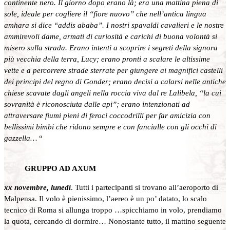
continente nero. Il giorno dopo erano là; era una mattina piena di
sole, ideale per cogliere
il “fiore nuovo” che nell’antica lingua
amhara si dice “addis ababa”. I nostri spavaldi cavalieri e le nostre
ammirevoli dame, armati di curiosità e carichi di buona volontà si
misero sulla strada. Erano intenti a scoprire i segreti della signora
più vecchia della terra, Lucy; erano pronti a scalare le altissime
vette e a percorrere strade sterrate per giungere ai magnifici castelli
dei principi del regno di Gonder; erano decisi a calarsi nelle antiche
chiese
scavate dagli angeli nella roccia viva dal re Lalibela, “la cui
sovranità è riconosciuta dalle api”; erano intenzionati ad
attraversare fiumi pieni di feroci coccodrilli per far amicizia con
bellissimi bimbi che ridono sempre e con fanciulle con gli occhi di
gazzella…
“
GRUPPO AD AXUM
xx novembre, lunedì
. Tutti i partecipanti si trovano all’aeroporto di
Malpensa. Il volo è pienissimo, l’aereo è un po’ datato, lo scalo
tecnico di Roma si allunga troppo …spicchiamo in volo, prendiamo
la quota, cercando di dormire… Nonostante tutto, il mattino seguente