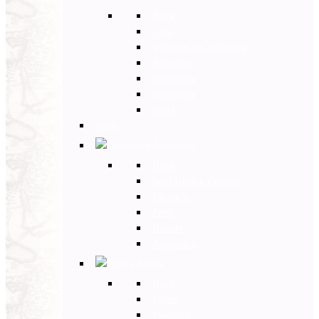
Back
Cina
Vietnam e Cambogia
Birmania
Indonesia
Giappone
India
Back
Americhe
Back
Stati Uniti e Canada
Messico
Perù
Brasile
Argentina
Africa
Back
Egitto
Marocco