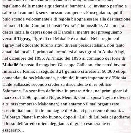
regaliamo delle matite e quaderni ai bambini…ci invitano perfino a
salire sui cammelli, senza nessun compenso. Proseguiamo, qui il
buio scende velocemente e di regola bisogna essere alla destinazione
prima del buio. Con tutti i nostri “extra” è impossibile. Alla nostra
destra inizia la depressione di Dancalia, mentre noi proseguiamo
verso il
Tigray,
Tigré di cui Makallé è capitale. Nella regione di
Tigray nel ottocento furono attivi diversi presidi Italiani, non tanto
amati dai locali. Il primo ad arrendersi ai ras tigrini fu Amba Alagi,
nel dicembre del 1895. All’inizio del 1896 al comando del forte di
Makallé
fu posto il maggiore Giuseppe Galliano, che cercò invano
rinforzi da Roma; in seguito il 21 gennaio si arrese ai 60.000 etiopi
comandati da ras Makonnen, padre del futuro imperatore d’Etiopia
Haile Sallassié, secondo credenza discendente di re biblico
Salomone. La sconfitta definitiva fu presso Adua, nei primi giorni di
marzo del 1896, quando Negus Menelik con la sposa Taytu e diversi
altri ras (compreso Makonnen) annientarono il mal organizzato
esercito italiano. Tra le montagne di Adua ci passeremo domani…
L’albergo Planet è molto buono, dopo il “Lal” di Lalibela ci godiamo
il lusso dell’arredo orientaleggiante, di gusto esuberante ed
esagerato…