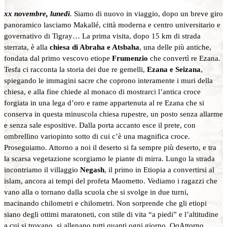
xx novembre, lunedì
.
Siamo di nuovo in viaggio, dopo un breve giro
panoramico lasciamo Makallé, città moderna e centro universitario e
governativo di Tigray… La prima visita, dopo 15 km di strada
sterrata, è alla
chiesa di Abraha e Atsbaha
, una delle più antiche,
fondata dal primo vescovo etiope
Frumenzio
che convertì re Ezana.
Tesfa ci racconta la storia dei due re gemelli,
Ezana e Seizana
,
spiegando le immagini sacre che coprono interamente i muri della
chiesa, e alla fine chiede al monaco di mostrarci l’antica croce
forgiata in una lega d’oro e rame appartenuta al re Ezana che si
conserva in questa minuscola chiesa rupestre, un posto senza allarme
e senza sale espositive. Dalla porta accanto esce il prete, con
ombrellino variopinto sotto di cui c’è una magnifica croce.
Proseguiamo. Attorno a noi il deserto si fa sempre più deserto, e tra
la scarsa vegetazione scorgiamo le piante di mirra. Lungo la strada
incontriamo il villaggio
Negash
, il primo in Etiopia a convertirsi al
islam, ancora ai tempi del profeta Maometto. Vediamo i ragazzi che
vano alla o tornano dalla scuola che si svolge in due turni,
macinando chilometri e chilometri. Non sorprende che gli etiopi
siano degli ottimi maratoneti, con stile di vita “a piedi” e l’altitudine
a cui si trovano, si allenano tutti quanti ogni giorno. QqAttorno