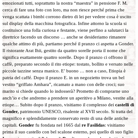
emozionati tutti, soprattutto la nostra “maestra” in pensione F. M.
cerca di fare una foto con loro, ma non riesce perché prima che
venga scattata i bimbi corrono dietro di lei per vedere cosa è uscito
sul display della macchina fotografica. Infine attorno la scuola si
costituisce una folla curiosa e festante, viene perfino a salutarci la
direttrice facendo un discorso … anche se desideriamo rimanere
qualche attimo di più, partiamo perché il pranzo ci aspetta a Gonder.
Il ristorante Arat Ihii, gestito da quattro sorelle porta il nome che
significa esattamente quattro sorelle. Dopo il pranzo ci offrono il
caffè, preparato secondo il rito etiope: tostato, bollito e versato nelle
piccole tazzine senza manico. E’ buono … non a caso, Etiopia è
patria del caffé. Dopo il pranzo E. in un negozietto trova un bel
vestito “griffato Amhara”, ricamato a mano con delle croci; suo
marito si chiede quando lo indosserà? Prometto di comprarne uno
anch’io e che andremo a prendere un aperitivo a Milano, vestite alla
etiope… Subito dopo il pranzo, visitiamo il complesso dei
castelli di
Gonder,
patrimonio UNESCO, risalente al XVII secolo. Si tratta del
magnifico e splendidamente conservato resto di una delle antiche
capitali.
Gonder
fu fondata nel 1665 dal
re Fasilidas
: visitiamo
prima il suo castello con bel scalone esterno, poi quello di suo figlio