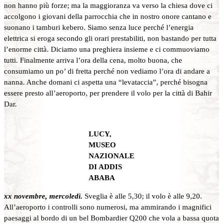
non hanno più forze; ma la maggioranza va verso la chiesa dove ci
accolgono i giovani della parrocchia che in nostro onore cantano e
suonano i tamburi kebero. Siamo senza luce perché l’energia
elettrica si eroga secondo gli orari prestabiliti, non bastando per tutta
l’enorme città. Diciamo una preghiera insieme e ci commuoviamo
tutti. Finalmente arriva l’ora della cena, molto buona, che
consumiamo un po’ di fretta perché non vediamo l’ora di andare a
nanna. Anche domani ci aspetta una “levataccia”, perché bisogna
essere presto all’aeroporto, per prendere il volo per la città di Bahir
Dar.
LUCY,
MUSEO
NAZIONALE
DI ADDIS
ABABA
xx novembre, mercoledì.
Sveglia è alle 5,30; il volo è alle 9,20.
All’aeroporto i controlli sono numerosi, ma ammirando i magnifici
paesaggi al bordo di un bel Bombardier Q200 che vola a bassa quota