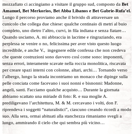
mozzafiato ci accingiamo a visitare il gruppo sud, composto da
Bet
Amanuel, Bet Merkorios, Bet Abba Libanos e Bet Gabrie-Rufa’el.
Lungo il percorso proviamo anche il brivido di attraversare un
cunicolo che collega due chiese: qualche centinaio di metri al buio
completo, uno dietro l’altro, curvi, in fila indiana e senza fiatare…
Quando usciamo, A. mi abbraccia in lacrime e ringraziando, era
perplessa se venire o no, felicissima per aver visto questo luogo
incredibile, e anche V., ingegnere edile confessa che non credeva
che queste costruzioni sono davvero così come sono: imponenti,
senza errori, interamente scavate nella roccia monolitica, riscavata
per creare spazi interni con colonne, altari, archi… Tornando verso
l’albergo, lungo la strada incontriamo un monaco che dipinge sulla
pelle conciata come facevano i suoi nonni e bisnonni: Madonne,
angeli, santi. Facciamo qualche acquisto… Durante la giornata
abbiamo scattato una miriade di foto: R. e sua moglie A.
prediligevano l’architettura, M. & M. cercavano i volti, don F.
riprendeva i soggetti “naturalistici”, ciascuno creando ricordi a modo
suo. Alla sera, ormai abituati alla stanchezza rimaniamo svegli a
lungo, ammirando il cielo che qui sembra più vicino…