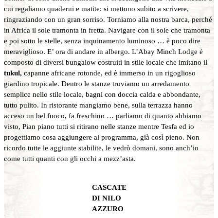
cui regaliamo quaderni e matite: si mettono subito a scrivere,
ringraziando con un gran sorriso. Torniamo alla nostra barca, perché
in Africa il sole tramonta in fretta. Navigare con il sole che tramonta
e poi sotto le stelle, senza inquinamento luminoso … è poco dire
meraviglioso. E’ ora di andare in albergo. L’Abay Minch Lodge è
composto di diversi bungalow costruiti in stile locale che imitano il
tukul,
capanne africane rotonde, ed è immerso in un rigoglioso
giardino tropicale. Dentro le stanze troviamo un arredamento
semplice nello stile locale, bagni con doccia calda e abbondante,
tutto pulito. In ristorante mangiamo bene, sulla terrazza hanno
acceso un bel fuoco, fa freschino … parliamo di quanto abbiamo
visto, Pian piano tutti si ritirano nelle stanze mentre Tesfa ed io
progettiamo cosa aggiungere al programma, già così pieno. Non
ricordo tutte le aggiunte stabilite, le vedrò domani, sono anch’io
come tutti quanti con gli occhi a mezz’asta.
CASCATE
DI NILO
AZZURO