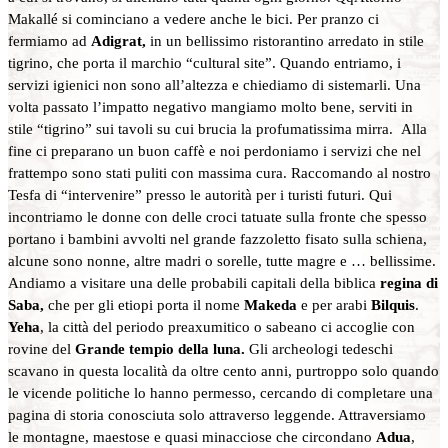
Makallé si cominciano a vedere anche le bici. Per pranzo ci
fermiamo ad
Adigrat,
in un bellissimo ristorantino arredato in stile
tigrino, che porta il marchio “cultural site”. Quando entriamo, i
servizi igienici non sono all’altezza e chiediamo di sistemarli. Una
volta passato l’impatto negativo mangiamo molto bene, serviti in
stile “tigrino” sui tavoli su cui brucia la profumatissima mirra. Alla
fine ci preparano un buon caffè e noi perdoniamo i servizi che nel
frattempo sono stati puliti con massima cura. Raccomando al nostro
Tesfa di “intervenire” presso le autorità per i turisti futuri. Qui
incontriamo le donne con delle croci tatuate sulla fronte che spesso
portano i bambini avvolti nel grande fazzoletto fisato sulla schiena,
alcune sono nonne, altre madri o sorelle, tutte magre e … bellissime.
Andiamo a visitare una delle probabili capitali della biblica
regina di
Saba,
che per gli etiopi porta il nome
Makeda
e per arabi
Bilquis
.
Yeha
, la città del periodo preaxumitico o sabeano ci accoglie con
rovine del
Grande tempio della luna.
Gli archeologi tedeschi
scavano in questa località da oltre cento anni, purtroppo solo quando
le vicende politiche lo hanno permesso, cercando di completare una
pagina di storia conosciuta solo attraverso leggende. Attraversiamo
le montagne, maestose e quasi minacciose che circondano
Adua
,