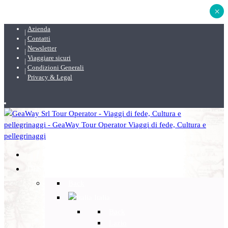
×
Azienda
Contatti
Newsletter
Viaggiare sicuri
Condizioni Generali
Privacy & Legal
DESTINAZIONI
Back
Italia
Back
Lazio