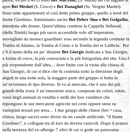
apre
Bet Meskel
(S. Croce) e
Bet Danaghel
(Ss. Vergini Martiri).
Sono tutte appartenenti al così detto primo gruppo, quello a nord del
fiume Giordano. Ammiriamo anche
Bet Debre Sina e Bet Golgotha
,
interdetta alle donne. Quest’ultima contiene la Cappella Sellassié,
(della Trinità) luogo più sacro accessibile solo all’imperatore,
sorvegliato da monaci guardiani: essa secondo la legenda contiene la
Tomba di Adamo, la Tomba di Cristo e la Tomba del re Lalibela. Poi
c’è il turno della un po’ distante
Bet Giorgis
dedicata a San Giorgio,
a forma di croce, la più conosciuta e la più fotografata del sito. Una è
più sorprendente dall’altra… Aver finito con la visita alla chiesa di
San Giorgio, di cui si dice che fu costruita sotto la direzione degli
angeli in una notte sola, la maggior parte del gruppo si butta in
un’avventura di tipo diverso. Si va al mercato, che è uno dei più
grandi della zona: è un’emozione unica, composta da colori, odori,
versi degli animali in vendita e strilli dei loro venditori che
espongono le sue mercanzie agricole nei cesti oppure stese su
variopinti tessuti per terra… I due gruppi delle chiese (bet = casa,
chiesa, luogo sacro) sono divise da un canale artificiale, “il fiume
Giordano”, e collegate tra di loro da diversi cunicoli. Dopo il pranzo
nella terrazza del ex-albergo 7 ulivi di cui si gode un panorama