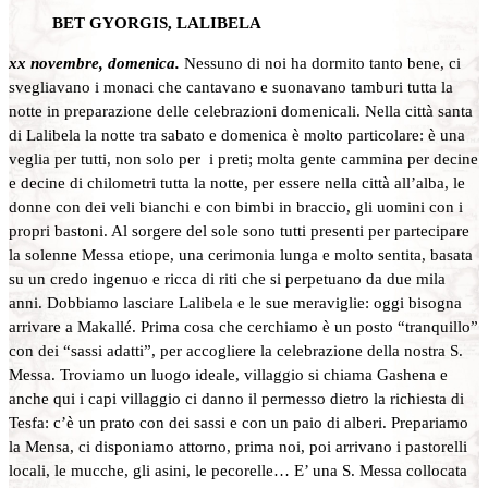
BET GYORGIS, LALIBELA
xx novembre, domenica.
Nessuno di noi ha dormito tanto bene, ci
svegliavano i monaci che cantavano e suonavano tamburi tutta la
notte in preparazione delle celebrazioni domenicali. Nella città santa
di Lalibela la notte tra sabato e domenica è molto particolare: è una
veglia per tutti, non solo per i preti; molta gente cammina per decine
e decine di chilometri tutta la notte, per essere nella città all’alba, le
donne con dei veli bianchi e con bimbi in braccio, gli uomini con i
propri bastoni. Al sorgere del sole sono tutti presenti per partecipare
la solenne Messa etiope, una cerimonia lunga e molto sentita, basata
su un credo ingenuo e ricca di riti che si perpetuano da due mila
anni. Dobbiamo lasciare Lalibela e le sue meraviglie: oggi bisogna
arrivare a Makallé. Prima cosa che cerchiamo è un posto “tranquillo”
con dei “sassi adatti”, per accogliere la celebrazione della nostra S.
Messa. Troviamo un luogo ideale, villaggio si chiama Gashena e
anche qui i capi villaggio ci danno il permesso dietro la richiesta di
Tesfa: c’è un prato con dei sassi e con un paio di alberi. Prepariamo
la Mensa, ci disponiamo attorno, prima noi, poi arrivano i pastorelli
locali, le mucche, gli asini, le pecorelle… E’ una S. Messa collocata