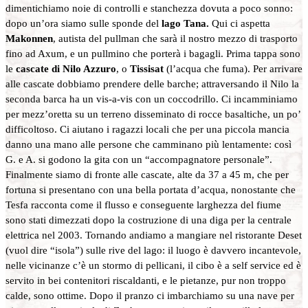
dimentichiamo noie di controlli e stanchezza dovuta a poco sonno:
dopo un’ora siamo sulle sponde del
lago Tana.
Qui ci aspetta
Makonnen
, autista del pullman che sarà il nostro mezzo di trasporto
fino ad Axum, e un pullmino che porterà i bagagli. Prima tappa sono
le
cascate di Nilo Azzuro
, o
Tissisat
(l’acqua che fuma). Per arrivare
alle cascate dobbiamo prendere delle barche; attraversando il Nilo la
seconda barca ha un vis-a-vis con un coccodrillo. Ci incamminiamo
per mezz’oretta su un terreno disseminato di rocce basaltiche, un po’
difficoltoso. Ci aiutano i ragazzi locali che per una piccola mancia
danno una mano alle persone che camminano più lentamente: così
G. e A. si godono la gita con un “accompagnatore personale”.
Finalmente siamo di fronte alle cascate, alte da 37 a 45 m, che per
fortuna si presentano con una bella portata d’acqua, nonostante che
Tesfa racconta come il flusso e conseguente larghezza del fiume
sono stati dimezzati dopo la costruzione di una diga per la centrale
elettrica nel 2003. Tornando andiamo a mangiare nel ristorante Deset
(vuol dire “isola”) sulle rive del lago: il luogo è davvero incantevole,
nelle vicinanze c’è un stormo di pellicani, il cibo è a self service ed è
servito in bei contenitori riscaldanti, e le pietanze, pur non troppo
calde, sono ottime. Dopo il pranzo ci imbarchiamo su una nave per