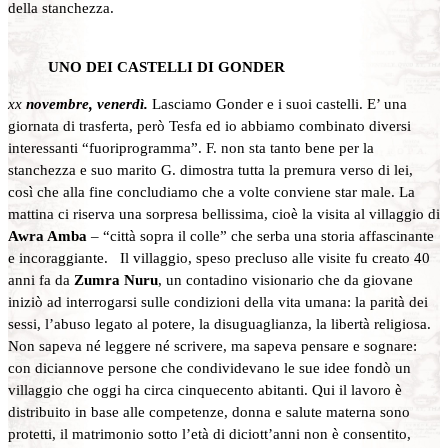
della stanchezza.
UNO DEI CASTELLI DI GONDER
xx
novembre, venerdì.
Lasciamo Gonder e i suoi castelli. E’ una
giornata di trasferta, però Tesfa ed io abbiamo combinato diversi
interessanti “fuoriprogramma”. F. non sta tanto bene per la
stanchezza e suo marito G. dimostra tutta la premura verso di lei,
così che alla fine concludiamo che a volte conviene star male. La
mattina ci riserva una sorpresa bellissima, cioè la visita al villaggio di
Awra Amba
– “città sopra il colle” che serba una storia affascinante
e incoraggiante. Il villaggio, speso precluso alle visite fu creato 40
anni fa da
Zumra Nuru
, un contadino visionario che da giovane
iniziò ad interrogarsi sulle condizioni della vita umana: la parità dei
sessi, l’abuso legato al potere, la disuguaglianza, la libertà religiosa.
Non sapeva né leggere né scrivere, ma sapeva pensare e sognare:
con diciannove persone che condividevano le sue idee fondò un
villaggio che oggi ha circa cinquecento abitanti. Qui il lavoro è
distribuito in base alle competenze, donna e salute materna sono
protetti, il matrimonio sotto l’età di diciott’anni non è consentito,