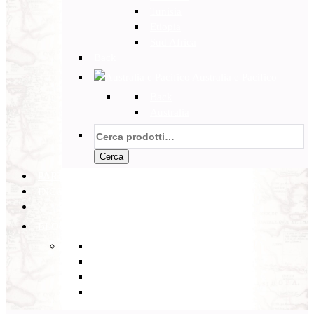
Tunisia
Etiopia
Sud Africa
Back
Australia e Pacifico
Back
Australia
Cerca:
Cerca
PARTENZE GARANTITE
INCOMING
BLOG
Back
Eventi
Diario di Viaggi
Notizie