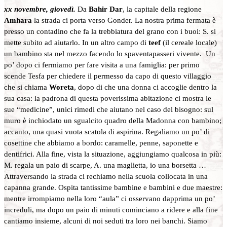
xx novembre, giovedì.
Da
Bahir Dar
, la capitale della regione
Amhara
la strada ci porta verso Gonder. La nostra prima fermata è
presso un contadino che fa la trebbiatura del grano con i buoi: S. si
mette subito ad aiutarlo. In un altro campo di
teef
(il cereale locale)
un bambino sta nel mezzo facendo lo spaventapasseri vivente. Un
po’ dopo ci fermiamo per fare visita a una famiglia: per primo
scende Tesfa per chiedere il permesso da capo di questo villaggio
che si chiama
Woreta
, dopo di che una donna ci accoglie dentro la
sua casa: la padrona di questa poverissima abitazione ci mostra le
sue “medicine”, unici rimedi che aiutano nel caso del bisogno: sul
muro è inchiodato un sgualcito quadro della Madonna con bambino;
accanto, una quasi vuota scatola di aspirina. Regaliamo un po’ di
cosettine che abbiamo a bordo: caramelle, penne, saponette e
dentifrici. Alla fine, vista la situazione, aggiungiamo qualcosa in più:
M. regala un paio di scarpe, A. una maglietta, io una borsetta …
Attraversando la strada ci rechiamo nella scuola collocata in una
capanna grande. Ospita tantissime bambine e bambini e due maestre:
mentre irrompiamo nella loro “aula” ci osservano dapprima un po’
increduli, ma dopo un paio di minuti cominciano a ridere e alla fine
cantiamo insieme, alcuni di noi seduti tra loro nei banchi. Siamo