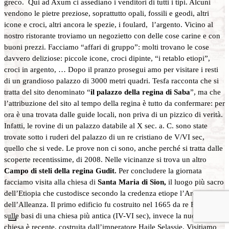
greco. Qui ad Axum ci assediano i venditori di tutti i tipi. Alcuni
vendono le pietre preziose, soprattutto opali, fossili e geodi, altri
icone e croci, altri ancora le spezie, i foulard, l’argento. Vicino al
nostro ristorante troviamo un negozietto con delle cose carine e con
buoni prezzi. Facciamo “affari di gruppo”: molti trovano le cose
davvero deliziose: piccole icone, croci dipinte, “i retablo etiopi”,
croci in argento, … Dopo il pranzo prosegui amo per visitare i resti
di un grandioso palazzo di 3000 metri quadri. Tesfa racconta che si
tratta del sito denominato “
il palazzo della regina di Saba
”, ma che
l’attribuzione del sito al tempo della regina è tutto da confermare: per
ora è una trovata dalle guide locali, non priva di un pizzico di verità.
Infatti, le rovine di un palazzo databile al X sec. a. C. sono state
trovate sotto i ruderi del palazzo di un re cristiano de V/VI sec,
quello che si vede. Le prove non ci sono, anche perché si tratta dalle
scoperte recentissime, di 2008. Nelle vicinanze si trova un altro
Campo di steli della regina Gudit.
Per concludere la giornata
facciamo visita alla chiesa di
Santa Maria di Sion,
il luogo più sacro
dell’Etiopia che custodisce secondo la credenza etiope l’Arca
dell’Alleanza. Il primo edificio fu costruito nel 1665 da re Fasilidas
sulle basi di una chiesa più antica (IV-VI sec), invece la nuova
chiesa è recente, costruita dall’imperatore Haile Selassie. Visitiamo