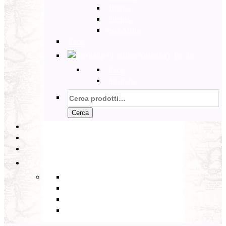
Tunisia
Etiopia
Sud Africa
Back
Australia e Pacifico
Back
Australia
Cerca:
Cerca
PARTENZE GARANTITE
INCOMING
BLOG
Back
Eventi
Diario di Viaggi
Notizie