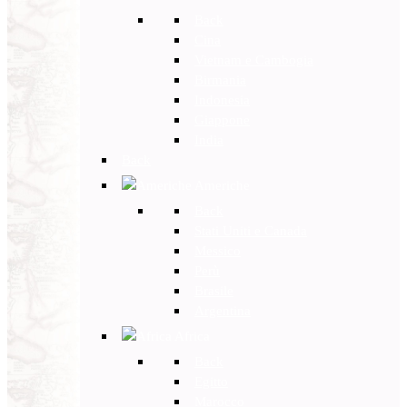
Back
Cina
Vietnam e Cambogia
Birmania
Indonesia
Giappone
India
Back
Americhe
Back
Stati Uniti e Canada
Messico
Perù
Brasile
Argentina
Africa
Back
Egitto
Marocco