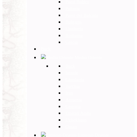
Paesi Baltici
Polonia
Paesi dei Balcani
Bulgaria
Ungheria
Romania
Grecia
Back
Medio Oriente
Back
Israele
Giordania
Turchia
Iran
Armenia
Georgia
Emirati Arabi
Uzbekistan
Oman
Estremo Oriente