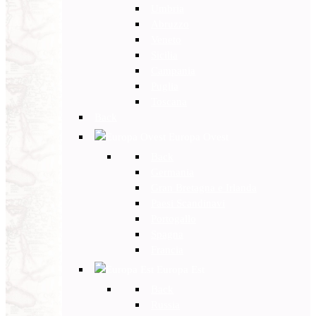
Umbria
Abruzzo
Veneto
Sicilia
Campania
Puglia
Toscana
Back
Europa Ovest
Back
Germania
Gran Bretagna e Irlanda
Paesi Scandinavi
Portogallo
Spagna
Francia
Europa Est
Back
Russia