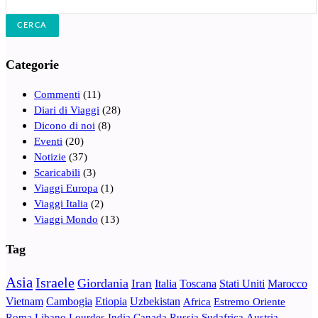
Categorie
Commenti
(11)
Diari di Viaggi
(28)
Dicono di noi
(8)
Eventi
(20)
Notizie
(37)
Scaricabili
(3)
Viaggi Europa
(1)
Viaggi Italia
(2)
Viaggi Mondo
(13)
Tag
Asia
Israele
Giordania
Iran
Italia
Toscana
Stati Uniti
Marocco
Vietnam
Cambogia
Etiopia
Uzbekistan
Africa
Estremo Oriente
Roma
Libano
Lourdes
India
Canada
Russia
Sudafrica
Austria