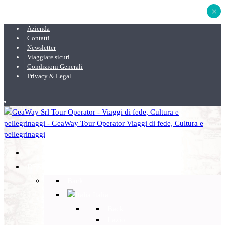
×
Azienda
Contatti
Newsletter
Viaggiare sicuri
Condizioni Generali
Privacy & Legal
DESTINAZIONI
Back
Italia
Back
Lazio