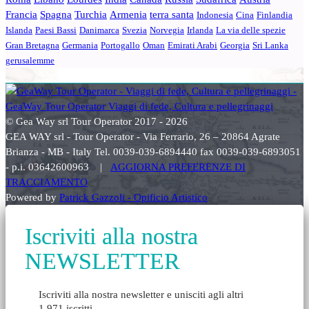
Francia
Spagna
Turchia
Armenia
terra santa
Indonesia
Cina
Finlandia
Islanda
Paesi Bassi
Danimarca
Svezia
Norvegia
Irlanda
La via delle spezie
Gran Bretagna
Germania
Portogallo
Oman
Emirati Arabi
Georgia
Sri Lanka
gerusalemme
© Gea Way srl Tour Operator 2017 - 2026
GEA WAY srl - Tour Operator - Via Ferrario, 26 – 20864 Agrate
Brianza - MB - Italy Tel. 0039-039-6894440 fax 0039-039-6893051
- p.i. 03642600963 |
AGGIORNA PREFERENZE DI
TRACCIAMENTO
Powered by
Patrick Gazzoli - Opificio Artistico
Iscriviti alla nostra
NEWSLETTER
Iscriviti alla nostra newsletter e unisciti agli altri
1.971 iscritti.