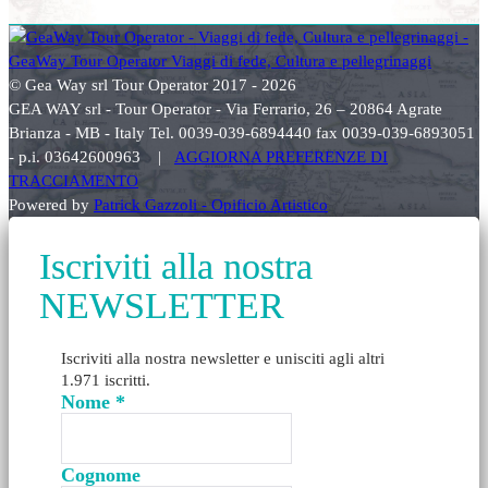
© Gea Way srl Tour Operator 2017 - 2026
GEA WAY srl - Tour Operator - Via Ferrario, 26 – 20864 Agrate
Brianza - MB - Italy Tel. 0039-039-6894440 fax 0039-039-6893051
- p.i. 03642600963 |
AGGIORNA PREFERENZE DI
TRACCIAMENTO
Powered by
Patrick Gazzoli - Opificio Artistico
Iscriviti alla nostra
NEWSLETTER
Iscriviti alla nostra newsletter e unisciti agli altri
1.971 iscritti.
Nome
*
Cognome