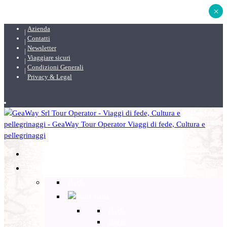
×
Azienda
Contatti
Newsletter
Viaggiare sicuri
Condizioni Generali
Privacy & Legal
DESTINAZIONI
Back
Italia
Back
Lazio