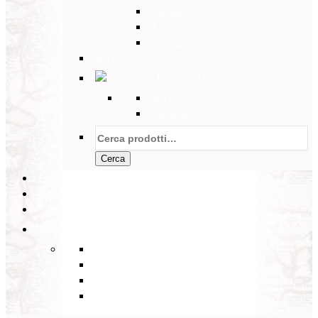
Tunisia
Etiopia
Sud Africa
Back
Australia e Pacifico
Back
Australia
Cerca:
Cerca
PARTENZE GARANTITE
INCOMING
BLOG
Back
Eventi
Diario di Viaggi
Notizie