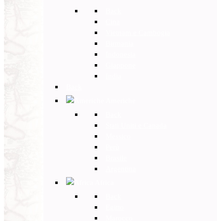
Back
Cina
Vietnam e Cambogia
Birmania
Indonesia
Giappone
India
Back
Americhe
Back
Stati Uniti e Canada
Messico
Perù
Brasile
Argentina
Africa
Back
Egitto
Marocco