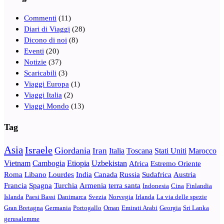
Commenti
(11)
Diari di Viaggi
(28)
Dicono di noi
(8)
Eventi
(20)
Notizie
(37)
Scaricabili
(3)
Viaggi Europa
(1)
Viaggi Italia
(2)
Viaggi Mondo
(13)
Tag
Asia
Israele
Giordania
Iran
Italia
Toscana
Stati Uniti
Marocco
Vietnam
Cambogia
Etiopia
Uzbekistan
Africa
Estremo Oriente
Roma
Libano
Lourdes
India
Canada
Russia
Sudafrica
Austria
Francia
Spagna
Turchia
Armenia
terra santa
Indonesia
Cina
Finlandia
Islanda
Paesi Bassi
Danimarca
Svezia
Norvegia
Irlanda
La via delle spezie
Gran Bretagna
Germania
Portogallo
Oman
Emirati Arabi
Georgia
Sri Lanka
gerusalemme