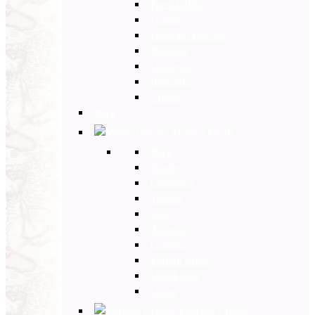
Paesi Baltici
Polonia
Paesi dei Balcani
Bulgaria
Ungheria
Romania
Grecia
Back
Medio Oriente
Back
Israele
Giordania
Turchia
Iran
Armenia
Georgia
Emirati Arabi
Uzbekistan
Oman
Estremo Oriente