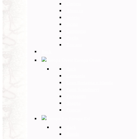
Umbria
Abruzzo
Veneto
Sicilia
Campania
Puglia
Toscana
Back
Europa Ovest
Back
Germania
Gran Bretagna e Irlanda
Paesi Scandinavi
Portogallo
Spagna
Francia
Europa Est
Back
Russia