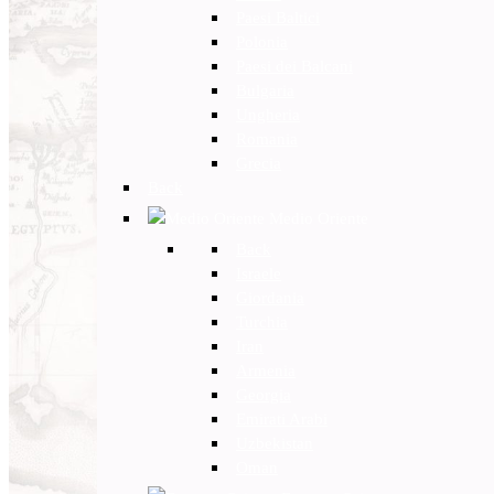
Paesi Baltici
Polonia
Paesi dei Balcani
Bulgaria
Ungheria
Romania
Grecia
Back
Medio Oriente
Back
Israele
Giordania
Turchia
Iran
Armenia
Georgia
Emirati Arabi
Uzbekistan
Oman