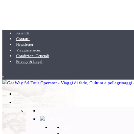
Azienda
Contatti
Newsletter
Viaggiare sicuri
Condizioni Generali
Privacy & Legal
DESTINAZIONI
Back
Italia
Back
Lazio