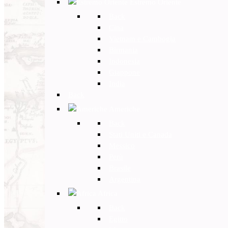
Estremo Oriente
Back
Cina
Vietnam e Cambogia
Birmania
Indonesia
Giappone
India
Back
Americhe
Back
Stati Uniti e Canada
Messico
Perù
Brasile
Argentina
Africa
Back
Egitto