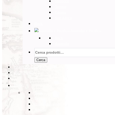
Marocco
Tunisia
Etiopia
Sud Africa
Back
Australia e Pacifico
Back
Australia
Cerca:
Cerca
PARTENZE GARANTITE
INCOMING
BLOG
Back
Eventi
Diario di Viaggi
Notizie