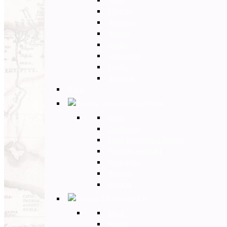
Umbria
Abruzzo
Veneto
Sicilia
Campania
Puglia
Toscana
Back
Europa Ovest
Back
Germania
Gran Bretagna e Irlanda
Paesi Scandinavi
Portogallo
Spagna
Francia
Europa Est
Back
Russia