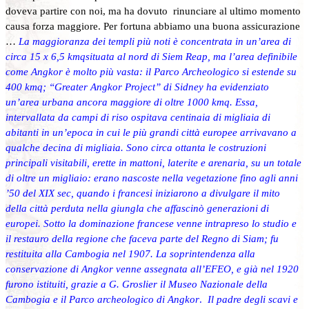
doveva partire con noi, ma ha dovuto rinunciare al ultimo momento
causa forza maggiore. Per fortuna abbiamo una buona assicurazione
…
La maggioranza dei templi più noti è concentrata in un’area di
circa 15 x 6,5 kmqsituata al nord di Siem Reap, ma l’area definibile
come Angkor è molto più vasta: il Parco Archeologico si estende su
400 kmq; “Greater Angkor Project” di Sidney ha evidenziato
un’area urbana ancora maggiore di oltre 1000 kmq. Essa,
intervallata da campi di riso ospitava centinaia di migliaia di
abitanti in un’epoca in cui le più grandi città europee arrivavano a
qualche decina di migliaia. Sono circa ottanta le costruzioni
principali visitabili, erette in mattoni, laterite e arenaria, su un totale
di oltre un migliaio: erano nascoste nella vegetazione fino agli anni
’50 del XIX sec, quando i francesi iniziarono a divulgare il mito
della città perduta nella giungla che affascinò generazioni di
europei. Sotto la dominazione francese venne intrapreso lo studio e
il restauro della regione che faceva parte del Regno di Siam; fu
restituita alla Cambogia nel 1907. La soprintendenza alla
conservazione di Angkor venne assegnata all’EFEO, e già nel 1920
furono istituiti, grazie a G. Groslier il Museo Nazionale della
Cambogia e il Parco archeologico di Angkor
.
Il padre degli scavi e