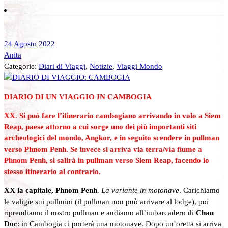
24 Agosto 2022
Anita
Categorie:
Diari di Viaggi
,
Notizie
,
Viaggi Mondo
DIARIO DI UN VIAGGIO IN CAMBOGIA
XX. Si può fare l’itinerario cambogiano arrivando in volo a Siem
Reap, paese attorno a cui sorge uno dei più importanti siti
archeologici del mondo, Angkor, e in seguito scendere in pullman
verso Phnom Penh. Se invece si arriva via terra/via fiume a
Phnom Penh, si salirà in pullman verso Siem Reap, facendo lo
stesso itinerario al contrario.
XX la capitale, Phnom Penh
.
La variante in motonave
. Carichiamo
le valigie sui pullmini (il pullman non può arrivare al lodge), poi
riprendiamo il nostro pullman e andiamo all’imbarcadero di
Chau
Doc
: in Cambogia ci porterà una motonave. Dopo un’oretta si arriva