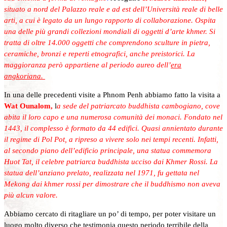
situato a nord del Palazzo reale e ad est dell’Università reale di belle
arti, a cui è legato da un lungo rapporto di collaborazione. Ospita
una delle più grandi collezioni mondiali di oggetti d’arte khmer. Si
tratta di oltre 14.000 oggetti che comprendono sculture in pietra,
ceramiche, bronzi e reperti etnografici, anche preistorici. La
maggioranza però appartiene al periodo aureo dell’
era
angkoriana.
In una delle precedenti visite a Phnom Penh abbiamo fatto la visita a
Wat Ounalom,
l
a sede del patriarcato buddhista cambogiano, cove
abita il loro capo e una numerosa comunità dei monaci. Fondato nel
1443, il complesso è formato da 44 edifici. Quasi annientato durante
il regime di Pol Pot, a ripreso a vivere solo nei tempi recenti. Infatti,
al secondo piano dell’edificio principale, una statua commemora
Huot Tat, il celebre patriarca buddhista ucciso dai Khmer Rossi. La
statua dell’anziano prelato, realizzata nel 1971, fu gettata nel
Mekong dai khmer rossi per dimostrare che il buddhismo non aveva
più alcun valore.
Abbiamo cercato di ritagliare un po’ di tempo, per poter visitare un
luogo molto diverso che testimonia questo periodo terribile della