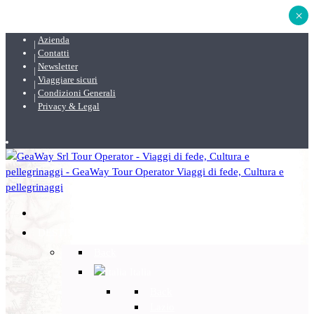
×
Azienda
Contatti
Newsletter
Viaggiare sicuri
Condizioni Generali
Privacy & Legal
DESTINAZIONI
Back
Italia
Back
Lazio