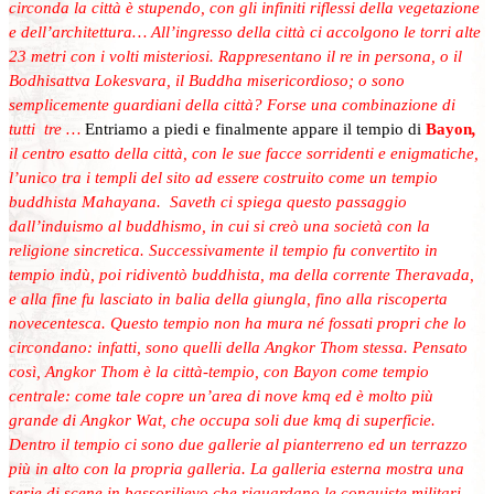
circonda la città è stupendo, con gli infiniti riflessi della vegetazione
e dell’architettura… All’ingresso della città ci accolgono le torri alte
23 metri con i volti misteriosi. Rappresentano il re in persona, o il
Bodhisattva Lokesvara, il Buddha misericordioso; o sono
semplicemente guardiani della città? Forse una combinazione di
tutti tre
…
Entriamo a piedi e finalmente appare il tempio di
Bayon
,
il centro esatto della città, con le sue facce sorridenti e enigmatiche,
l’unico tra i templi del sito ad essere costruito come un tempio
buddhista Mahayana. Saveth ci spiega questo passaggio
dall’induismo al buddhismo, in cui si creò una società con la
religione sincretica. Successivamente il tempio fu convertito in
tempio indù, poi ridiventò buddhista, ma della corrente Theravada,
e alla fine fu lasciato in balia della giungla, fino alla riscoperta
novecentesca. Questo tempio non ha mura né fossati propri che lo
circondano: infatti, sono quelli della Angkor Thom stessa. Pensato
così, Angkor Thom è la città-tempio, con Bayon come tempio
centrale: come tale copre un’area di nove kmq ed è molto più
grande di Angkor Wat, che occupa soli due kmq di superficie.
Dentro il tempio ci sono due gallerie al pianterreno ed un terrazzo
più in alto con la propria galleria. La galleria esterna mostra una
serie di scene in bassorilievo che riguardano le conquiste militari,