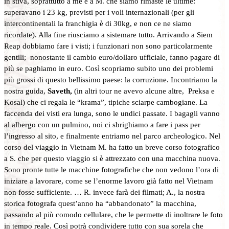
in stiva, soprattutto a me e a M. che siamo rimaste le ultime:
superavano i 23 kg, previsti per i voli internazionali (per gli
intercontinentali la franchigia è di 30kg, e non ce ne siamo
ricordate). Alla fine riusciamo a sistemare tutto. Arrivando a Siem
Reap dobbiamo fare i visti; i funzionari non sono particolarmente
gentili; nonostante il cambio euro/dollaro ufficiale, fanno pagare di
più se paghiamo in euro. Così scopriamo subito uno dei problemi
più grossi di questo bellissimo paese: la corruzione. Incontriamo la
nostra guida,
Saveth,
(in altri tour ne avevo alcune altre, Preksa e
Kosal) che ci regala le “krama”, tipiche sciarpe cambogiane. La
faccenda dei visti era lunga, sono le undici passate. I bagagli vanno
al albergo con un pulmino, noi ci sbrighiamo a fare i pass per
l’ingresso al sito, e finalmente entriamo nel parco archeologico. Nel
corso del viaggio in Vietnam M. ha fatto un breve corso fotografico
a S. che per questo viaggio si è attrezzato con una macchina nuova.
Sono pronte tutte le macchine fotografiche che non vedono l’ora di
iniziare a lavorare, come se l’enorme lavoro già fatto nel Vietnam
non fosse sufficiente. … R. invece farà dei filmati; A., la nostra
storica fotografa quest’anno ha “abbandonato” la macchina,
passando al più comodo cellulare, che le permette di inoltrare le foto
in tempo reale. Così potrà condividere tutto con sua sorela che