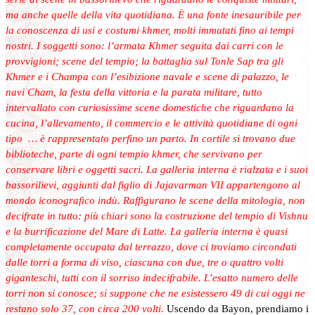
ma anche quelle della vita quotidiana. È una fonte inesauribile per
la conoscenza di usi e costumi khmer, molti immutati fino ai tempi
nostri. I soggetti sono: l’armata Khmer seguita dai carri con le
provvigioni; scene del tempio; la battaglia sul Tonle Sap tra gli
Khmer e i Champa con l’esibizione navale e scene di palazzo, le
navi Cham, la festa della vittoria e la parata militare, tutto
intervallato con curiosissime scene domestiche che riguardano la
cucina, l’allevamento, il commercio e le attività quotidiane di ogni
tipo … è rappresentato perfino un parto. In cortile si trovano due
biblioteche, parte di ogni tempio khmer, che servivano per
conservare libri e oggetti sacri. La galleria interna è rialzata e i suoi
bassorilievi, aggiunti dal figlio di Jajavarman VII appartengono al
mondo iconografico indù. Raffigurano le scene della mitologia, non
decifrate in tutto: più chiari sono la costruzione del tempio di Vishnu
e la burrificazione del Mare di Latte. La galleria interna è quasi
completamente occupata dal terrazzo, dove ci troviamo circondati
dalle torri a forma di viso, ciascuna con due, tre o quattro volti
giganteschi, tutti con il sorriso indecifrabile. L’esatto numero delle
torri non si conosce; si suppone che ne esistessero 49 di cui oggi ne
restano solo 37, con circa 200 volti
.
Uscendo da Bayon, prendiamo i