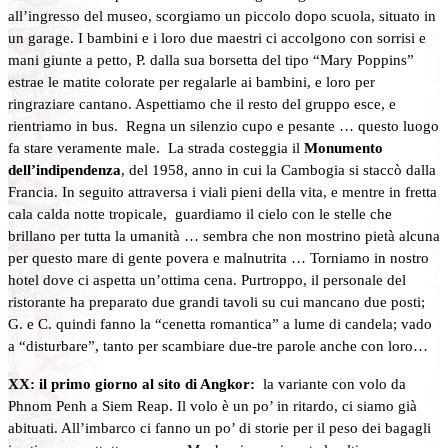
all’ingresso del museo, scorgiamo un piccolo dopo scuola, situato in
un garage. I bambini e i loro due maestri ci accolgono con sorrisi e
mani giunte a petto, P. dalla sua borsetta del tipo “Mary Poppins”
estrae le matite colorate per regalarle ai bambini, e loro per
ringraziare cantano. Aspettiamo che il resto del gruppo esce, e
rientriamo in bus. Regna un silenzio cupo e pesante … questo luogo
fa stare veramente male. La strada costeggia il
Monumento
dell’indipendenza
, del 1958, anno in cui la Cambogia si staccò dalla
Francia. In seguito attraversa i viali pieni della vita, e mentre in fretta
cala calda notte tropicale, guardiamo il cielo con le stelle che
brillano per tutta la umanità … sembra che non mostrino pietà alcuna
per questo mare di gente povera e malnutrita … Torniamo in nostro
hotel dove ci aspetta un’ottima cena. Purtroppo, il personale del
ristorante ha preparato due grandi tavoli su cui mancano due posti;
G. e C. quindi fanno la “cenetta romantica” a lume di candela; vado
a “disturbare”, tanto per scambiare due-tre parole anche con loro…
XX: il primo giorno al sito di Angkor:
la variante con volo da
Phnom Penh a Siem Reap. Il volo è un po’ in ritardo, ci siamo già
abituati. All’imbarco ci fanno un po’ di storie per il peso dei bagagli