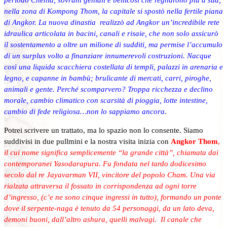
nella zona di Kompong Thom, la capitale si spostò nella fertile piana
di Angkor. La nuova dinastia realizzò ad Angkor un’incredibile rete
idraulica articolata in bacini, canali e risaie, che non solo assicurò
il sostentamento a oltre un milione di sudditi, ma permise l’accumulo
di un surplus volto a finanziare innumerevoli costruzioni. Nacque
così una liquida scacchiera costellata di templi, palazzi in arenaria e
legno, e capanne in bambù; brulicante di mercati, carri, piroghe,
animali e gente. Perché scomparvero? Troppa ricchezza e declino
morale, cambio climatico con scarsità di pioggia, lotte intestine,
cambio di fede religiosa…non lo sappiamo ancora.
Potrei scrivere un trattato, ma lo spazio non lo consente. Siamo
suddivisi in due pullmini e la nostra visita inizia con
Angkor Thom
,
il cui nome significa semplicemente “la grande città”, chiamata dai
contemporanei Yasodarapura. Fu fondata nel tardo dodicesimo
secolo dal re Jayavarman VII, vincitore del popolo Cham. Una via
rialzata attraversa il fossato in corrispondenza ad ogni torre
d’ingresso, (c’e ne sono cinque ingressi in tutto), formando un ponte
dove il serpente-naga è tenuto da 54 personaggi, da un lato deva,
demoni buoni, dall’altro ashura, quelli malvagi. Il canale che