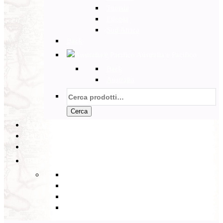
Tunisia
Etiopia
Sud Africa
Back
Australia e Pacifico
Back
Australia
Cerca:
Cerca
PARTENZE GARANTITE
INCOMING
BLOG
Back
Eventi
Diario di Viaggi
Notizie