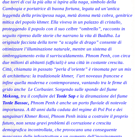
due torri di cui la più alta si ispira alla naga, simbolo della
Cambogia e portatrice di buona fortuna, legata ad un’antica
leggenda della principessa naga, metà donna metà cobra, genitrice
mitica del popolo khmer. Ella viveva in un palazzo di cristallo,
proteggendo il popolo con il suo celbre “ombrello”, racconto in
seguito ripreso dalle storie che narrano la vita di Buddha. La
originale facciata della torre “a scaglie di drago” consente di
ottimizzare l’illuminazione naturale, mentre un sistema di
ombreggiamento evita il surriscaldamento. Phnom Penh, con circa
due milioni di abitanti (ufficiali) è una città in costante crescita.
Città, chiamata in passato “perla d’oriente” è rinomata per un mix
di architettura: la tradizionale khmer, l’art noveaux francese e
infine quella moderna e contemporanea, vantando tra le firme di
grido anche Le Corbusier. Sorgendo sulle sponde del fiume
Mekong,
tra il confluire del
Tonle Sap
e la diramazione del fiume
Tonle Bassac,
Phnom Penh è anche un porto fluviale di notevole
importanza. A 40 anni dalla caduta del regime di Pol Pot e dei
sanguinari Khmer Rossi, Phnom Penh inizia a costruire il proprio
futuro, non senza gravi problemi di corruzione e crescita
demografica incontrollata, che provocano una conseguente
mancanza delle infrastrutture e un aumento dell’inquinamento.