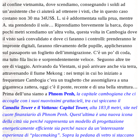
al confine vietnamita, dove scendiamo, consegnando i soldi ad
un’assistente che ci aiuterà ad ottenere i visti, che in questo caso
costano non 30 ma 34US$. L. si è addormentata sulla prua, mentre
A. sta prendendo il sole… Riprendiamo brevemente la barca, dopo
pochi metri scendiamo un’altra volta, questa volta in Cambogia dove
il visto sarà convalidato e dove ci faranno i controlli: prenderanno le
impronte digitali, faranno rilevamento delle pupille, applicheranno
sul passaporto un foglietto dell’immigrazione. C’è un po’ di coda,
ma tutto fila liscio e sorprendentemente veloce. Seguono altre tre
ore di viaggio. Arrivando da Vientam, si può arrivare anche via terra,
attraversando il fiume Mekong : nei tempi in cui ho iniziato a
frequentare Cambogia c’era un traghetto che assomigliava a una
gigantesca zattera, oggi c’è il ponte, recente e di una bella struttura…
Prima dell’una siamo a
Phnom Penh,
la capitale cambogiana che ci
accoglie con i suoi nuovissimi grattacieli, tra cui spiccano il
Canadia Tower e il Vattanac Capital Tower,
alta 183,8 metri, site nel
cuore finanziario di Phnom Penh. Quest’ultima è una nuova icona
della città sia perché rappresenta un modello di progettazione
energeticamente efficiente sia perché nasce da un’interessante
esperienza di “placemaking”. Sopra la pedana di vetro si staccano