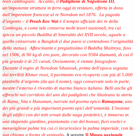
reali cambogiani. Accanto, il
Padiglione di Napoleone III
,
un’imponente struttura in ferro oggi in restauro, offerta in dono
dall’imperatore francese al re Norodom nel 1876. La pagoda
d’argento – il
Preah Keo Wat
è il tempio ufficiale dei re della
Cambogia, e come tale conserva molti tesori nazionali, tra cui
spicca un piccolo Buddha di Smeraldo del XVII secolo, uguale a
quello conservato a Bangkok (i due paesi si contendono l’originalità
della statua). Affascinante e pregiatissimo il Buddha Maitreya, fuso
nel 1906, di 90 kg di oro puro, decorato con 9584 diamanti, di cui il
più grande è di 25 carati. Ovviamente, è vietato fotografare.
Durante il regno di Norodom Sihanouk, prima dell’epoca segnata
dai terribili Khmer rossi, il pavimento era ricoperto con più di 5.000
piastrelle d’argento (da qui il nome), oggi conservate solo in parte,
mentre l’esterno è rivestito di marmo bianco italiano. Belli anche gli
affreschi nel corridoio del uno dei padiglioni che illustrano la storia
di Rama, Sita e Hanuman, narrate nel poema epico
Ramayana
, uno
dei più grandi e più importanti poemi epici dell’umanità. L’insieme
degli edifici con dei tetti ornati dalle naga protettrici, è immerso in
uno stupendo giardino, piantumato con dei bonsai, fiori esotici e
meravigliose palme tra cui ci incuriosisce la palma imperiale, con la
sua chioma a forma di ventaglio
.
A seguire
Il Museo nazionale
,