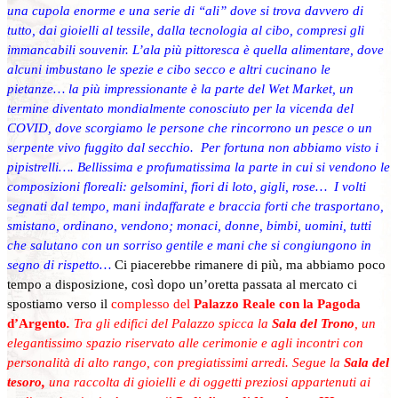
una cupola enorme e una serie di “ali” dove si trova davvero di
tutto, dai gioielli al tessile, dalla tecnologia al cibo, compresi gli
immancabili souvenir. L’ala più pittoresca è quella alimentare, dove
alcuni imbustano le spezie e cibo secco e altri cucinano le
pietanze… la più impressionante è la parte del Wet Market, un
termine diventato mondialmente conosciuto per la vicenda del
COVID, dove scorgiamo le persone che rincorrono un pesce o un
serpente vivo fuggito dal secchio. Per fortuna non abbiamo visto i
pipistrelli…. Bellissima e profumatissima la parte in cui si vendono le
composizioni floreali: gelsomini, fiori di loto, gigli, rose… I volti
segnati dal tempo, mani indaffarate e braccia forti che trasportano,
smistano, ordinano, vendono; monaci, donne, bimbi, uomini, tutti
che salutano con un sorriso gentile e mani che si congiungono in
segno di rispetto…
Ci piacerebbe rimanere di più, ma abbiamo poco
tempo a disposizione, così dopo un’oretta passata al mercato ci
spostiamo verso il
complesso del
Palazzo Reale con la Pagoda
d’Argento
.
Tra gli edifici del Palazzo spicca la
Sala del Trono
,
un
elegantissimo spazio riservato alle cerimonie e agli incontri con
personalità di alto rango, con pregiatissimi arredi. Segue la
Sala del
tesoro,
una raccolta di gioielli e di oggetti preziosi appartenuti ai