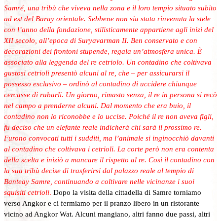
Samré, una tribù che viveva nella zona e il loro tempio situato subito
ad est del Baray orientale. Sebbene non sia stata rinvenuta la stele
con l’anno della fondazione, stilisticamente appartiene agli inizi del
XII secolo, all’epoca di Suryavarman II. Ben conservato e con
decorazioni dei frontoni stupende, regala un’atmosfera unica. È
associato alla leggenda del re cetriolo. Un contadino che coltivava
gustosi cetrioli presentò alcuni al re, che – per assicurarsi il
possesso esclusivo – ordinò al contadino di uccidere chiunque
cercasse di rubarli. Un giorno, rimasto senza, il re in persona si recò
nel campo a prenderne alcuni. Dal momento che era buio, il
contadino non lo
riconobbe e lo uccise. Poiché il re non aveva figli,
fu deciso che un elefante reale indicherà chi sarà il prossimo re.
Furono convocati tutti i sudditi, ma l’animale si inginocchiò davanti
al contadino che coltivava i cetrioli. La corte però non era contenta
della scelta e iniziò a mancare il rispetto al re. Così il contadino con
la sua tribù decise di trasferirsi dal palazzo reale al tempio di
Banteay Samre, continuando a coltivare nelle vicinanze i suoi
squisiti cetrioli
.
Dopo la visita della cittadella di Samre torniamo
verso Angkor e ci fermiamo per il pranzo libero in un ristorante
vicino ad Angkor Wat. Alcuni mangiano, altri fanno due passi, altri