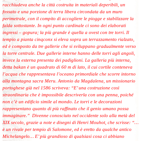
racchiudeva anche la città costruita in materiali deperibili, un
fossato e una porzione di terra libera circondata da un muro
perimetrale, con il compito di accogliere le piogge e stabilizzare la
falda sottostante. In ogni punto cardinale
ci sono dei elaborati
ingressi – gopura; la più grande è quella a ovest con tre torri. Il
tempio a pianta cinqconx si eleva sopra un terrazzamento rialzato,
ed è composto da tre gallerie che si sviluppano gradualmente verso
la torre centrale. Due gallerie interne hanno delle torri agli angoli,
invece la esterna presenta dei padiglioni. La galleria più interna,
detta
bakan è un quadrato di 60 m di lato, il cui cortile conteneva
l’acqua che rappresentava l’oceano primordiale che scorre intorno
alla montagna sacra Meru. Antonio da Magdalena, un missionario
portoghese già nel 1586 scriveva: “E’ una costruzione così
straordinaria che è impossibile descriverla con una penna, poiché
non c’è un edificio simile al mondo. Le torri e le decorazioni
rappresentano quanto di più raffinato che il genio umano possa
immaginare.” Divenne conosciuto nel occidente solo alla metà del
XIX secolo, grazie a note e disegni di Henri Mouhot, che scrisse: “…
è un rivale per tempio di Salomone, ed è eretto da qualche antico
Michelangelo… E’ più grandioso di qualsiasi cosa ci abbiano