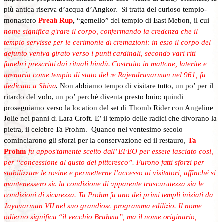
più antica riserva d’acqua d’Angkor. Si tratta del curioso tempio-
monastero
Preah Rup
,
“gemello” del tempio di East Mebon, il cui
nome significa girare il corpo, confermando la credenza che il
tempio servisse per le cerimonie di cremazioni: in esso il corpo del
defunto veniva girato verso i punti cardinali, secondo vari riti
funebri prescritti dai rituali hindù.
Costruito in mattone, laterite e
arenaria come tempio di stato del re Rajendravarman nel 961, fu
dedicato a Shiva
.
Non abbiamo tempo di visitare tutto, un po’ per il
ritardo del volo, un po’ perché diventa presto buio; quindi
proseguiamo verso la location del set di Thomb Rider con Angeline
Jolie nei panni di Lara Croft. E’ il tempio delle radici che divorano la
pietra, il celebre Ta Prohm. Quando nel ventesimo secolo
cominciarono gli sforzi per la conservazione ed il restauro,
Ta
Prohm
fu appositamente scelto dall’ EFEO per essere lasciato così,
per “concessione al gusto del pittoresco”. Furono fatti sforzi per
stabilizzare le rovine e permetterne l’accesso ai visitatori, affinché si
mantenessero sia la condizione di apparente trascuratezza sia le
condizioni di sicurezza. Ta Prohm fu uno dei primi templi iniziati da
Jayavarman VII nel suo grandioso programma edilizio. Il nome
odierno significa “il vecchio Brahma”, ma il nome originario,