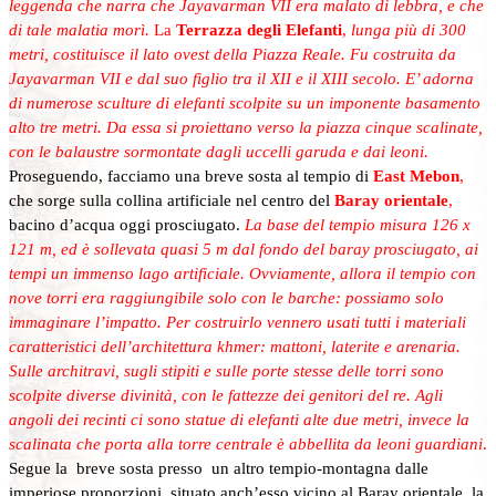
leggenda che narra che Jayavarman VII era malato di lebbra, e che
di tale malatia morì.
La
Terrazza degli Elefanti
,
lunga più di 300
metri, costituisce il lato ovest della Piazza Reale. Fu costruita da
Jayavarman VII e dal suo figlio tra il XII e il XIII secolo. E’ adorna
di numerose sculture di elefanti scolpite su un imponente basamento
alto tre metri. Da essa si proiettano verso la piazza cinque scalinate,
con le balaustre sormontate dagli uccelli garuda e dai leoni.
Proseguendo, facciamo una breve sosta al tempio di
East Mebon
,
che sorge sulla collina artificiale nel centro del
Baray orientale
,
bacino d’acqua oggi prosciugato.
La base del tempio misura 126 x
121 m, ed è sollevata quasi 5 m dal fondo del baray prosciugato, ai
tempi un immenso lago artificiale. Ovviamente, allora il tempio con
nove torri era raggiungibile solo con le barche: possiamo solo
immaginare l’impatto. Per costruirlo vennero usati tutti i materiali
caratteristici dell’architettura khmer: mattoni, laterite e arenaria.
Sulle architravi, sugli stipiti e sulle porte stesse delle torri sono
scolpite diverse divinità, con le fattezze dei genitori del re. Agli
angoli dei recinti ci sono statue di elefanti alte due metri, invece la
scalinata che porta alla torre centrale è abbellita da leoni guardiani
.
Segue la breve sosta presso un altro tempio-montagna dalle
imperiose proporzioni, situato anch’esso vicino al Baray orientale, la