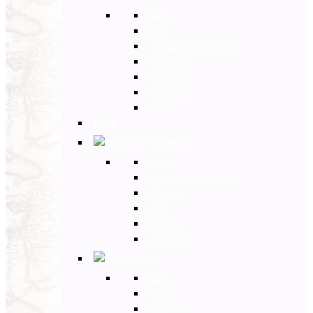
Back
Cina
Vietnam e Cambogia
Birmania
Indonesia
Giappone
India
Back
Americhe
Back
Stati Uniti e Canada
Messico
Perù
Brasile
Argentina
Africa
Back
Egitto
Marocco