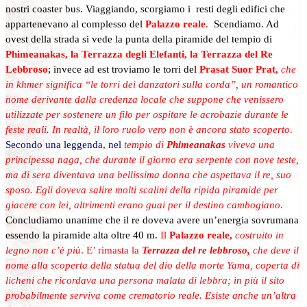
nostri coaster bus. Viaggiando, scorgiamo i resti degli edifici che
appartenevano al complesso del
Palazzo reale
.
Scendiamo. Ad
ovest della strada si vede la punta della piramide del tempio di
Phimeanakas, la Terrazza degli Elefanti, la Terrazza del Re
Lebbroso
; invece ad est troviamo le torri del
Prasat Suor Prat,
che
in khmer significa “le torri dei danzatori sulla corda”, un romantico
nome derivante dalla credenza locale che suppone che venissero
utilizzate per sostenere un filo per ospitare le acrobazie durante le
feste reali. In realtà, il loro ruolo vero non è ancora stato scoperto
.
Secondo una leggenda, nel
tempio di
Phimeanakas
viveva una
principessa naga, che durante il giorno era serpente con nove teste,
ma di sera diventava una bellissima donna che aspettava il re, suo
sposo. Egli doveva salire molti scalini della ripida piramide per
giacere con lei, altrimenti erano guai per il destino cambogiano
.
Concludiamo unanime che il re doveva avere un’energia sovrumana
essendo la piramide alta oltre 40 m.
Il
Palazzo reale,
costruito in
legno non c’è più
. E’ rimasta la
Terrazza del re lebbroso,
che deve il
nome alla scoperta della statua del dio della morte Yama, coperta di
licheni che ricordava una persona malata di lebbra; in più il sito
probabilmente serviva come crematorio reale. Esiste anche un’altra