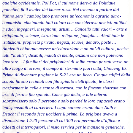
qualche occidentale. Pol Pot, il cui nome deriva da Politique
potentiel, fu il leader dei khmer rossi. Nel triennio a partire dal
“anno zero” cambogiano promosse un’economia agraria ultra-
comunista, eliminando tutti coloro che considerava nemici: politici,
medici, ingegneri, insegnanti, artisti… Cancellò tutti valori – arte e
artigianato, scienze, istruzione, religione, famiglia… Abolì tutte le
istituzioni: proprietà privata, negozi, scuole, denaro, poste …
Annientò chiunque avesse un’educazione e un po’ di cultura, uccise
tutti “inutili”, disabili, malati di mente, anziani che non potevano
lavorare… I familiari dei prigionieri di solito erano portati verso un
altro luogo di orrore, il campo di sterminio fuori città, Choueng Ek.
Prima di diventare prigione la S-21 era un liceo. Cinque edifici della
scuola furono recintati con filo spinato elettrificato, le classi
trasformate in celle e stanze di tortura, con le finestre sbarrate con
assi di ferro e filo spinato. Come già detto, a tale inferno
sopravvissero solo 7 persono e solo perché le loro capacità erano
indispensabili ai carcerieri. I capo carcere erano due: Nath e
Deuch: il secondo fece uccidere il primo. La prigione aveva a
disposizione 1.720 persone di cui 300 era personale d’ufficio e
addetti ai interrogatori, il resto serviva per le mansioni generiche.