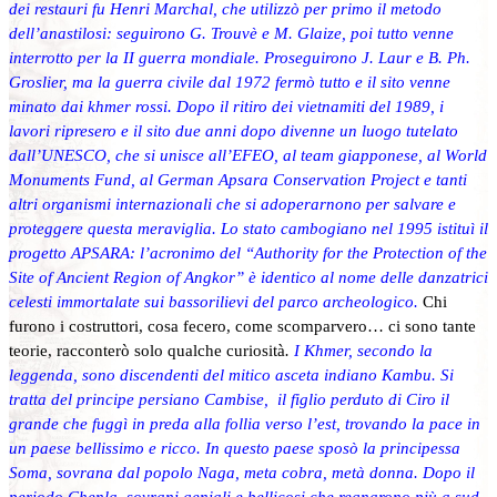
dei restauri fu Henri Marchal, che utilizzò per primo il metodo
dell’anastilosi: seguirono G. Trouvè e M. Glaize, poi tutto venne
interrotto per la II guerra mondiale. Proseguirono J. Laur e B. Ph.
Groslier, ma la guerra civile dal 1972 fermò tutto e il sito venne
minato dai khmer rossi. Dopo il ritiro dei vietnamiti del 1989, i
lavori ripresero e il sito due anni dopo divenne un luogo tutelato
dall’UNESCO, che si unisce all’EFEO, al team giapponese, al World
Monuments Fund, al German Apsara Conservation Project e tanti
altri organismi internazionali che si adoperarnono per salvare e
proteggere questa meraviglia. Lo stato cambogiano nel 1995 istituì il
progetto APSARA: l’acronimo del “Authority for the Protection of the
Site of Ancient Region of Angkor” è identico al nome delle danzatrici
celesti immortalate sui bassorilievi del parco archeologico
.
Chi
furono i costruttori, cosa fecero, come scomparvero… ci sono tante
teorie, racconterò solo qualche curiosità
.
I Khmer, secondo la
leggenda, sono discendenti del mitico asceta indiano Kambu. Si
tratta del principe persiano Cambise, il figlio perduto di Ciro il
grande che fuggì in preda alla follia verso l’est, trovando la pace in
un paese bellissimo e ricco. In questo paese sposò la principessa
Soma, sovrana dal popolo Naga, meta cobra, metà donna. Dopo il
periodo Chenla, sovrani geniali e bellicosi che regnarono più a sud,