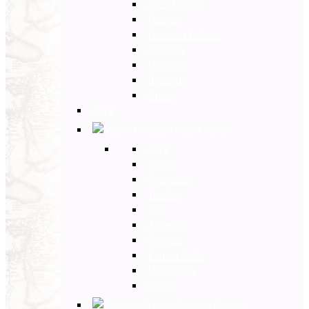
Paesi Baltici
Polonia
Paesi dei Balcani
Bulgaria
Ungheria
Romania
Grecia
Back
Medio Oriente
Back
Israele
Giordania
Turchia
Iran
Armenia
Georgia
Emirati Arabi
Uzbekistan
Oman
Estremo Oriente