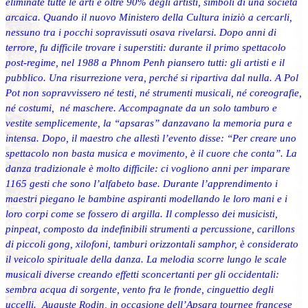
eliminate tutte le arti e oltre 90% degli artisti, simboli di una società
arcaica. Quando il nuovo Ministero della Cultura iniziò a cercarli,
nessuno tra i pocchi sopravissuti osava rivelarsi. Dopo anni di
terrore, fu difficile trovare i superstiti: durante il primo spettacolo
post-regime, nel 1988 a Phnom Penh piansero tutti: gli artisti e il
pubblico. Una risurrezione vera, perché si ripartiva dal nulla. A Pol
Pot non sopravvissero né testi, né strumenti musicali, né coreografie,
né costumi, né maschere. Accompagnate da un solo tamburo e
vestite semplicemente, la “apsaras” danzavano la memoria pura e
intensa. Dopo, il maestro che allestì l’evento disse: “Per creare uno
spettacolo non basta musica e movimento, è il cuore che conta”. La
danza tradizionale è molto difficile: ci vogliono anni per imparare
1165 gesti che sono l’alfabeto base. Durante l’apprendimento i
maestri piegano le bambine aspiranti modellando le loro mani e i
loro corpi come se fossero di argilla. Il complesso dei musicisti,
pinpeat, composto da indefinibili strumenti a percussione, carillons
di piccoli gong, xilofoni, tamburi orizzontali samphor, è considerato
il veicolo spirituale della danza. La melodia scorre lungo le scale
musicali diverse creando effetti sconcertanti per gli occidentali:
sembra acqua di sorgente, vento fra le fronde, cinguettio degli
uccelli. Auguste Rodin, in occasione dell’Apsara tournee francese