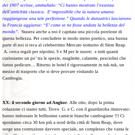
del 1907 scrisse, ammaliato: “Ci hanno mostrato l’essenza
dell’antichità classica. E’ impossibile che la natura umana
raggiungesse una tale perfezione.” Quando le danzatrici lasciarono
la Francia aggiunse: “E’ come se ne fosse andata la bellezza del
mondo”.
Stasera anche a noi è capitata una piccola porzione di
questa bellezza. Per concludere in modo meno poetico, una buona
parte di noi si reca al celeberrimo Mercato notturno di Siem Reap.
A. cerca regali per nipotini, S e M per le nuore; e tutti quanti
curiosiamo un po’ tra le spezie, magliette, calamite, pesciolini che
fanno pedicure… Ritorno in hotel è rigorosamente in tuk-tuk, un
mezzo di trasporto che si deve provare visitando la
Cambogia.
XX: il secondo giorno ad Angkor
.
Alle otto, dopo la prima
colazione ci siamo tutti. Trovo G. e C. con il guardaroba rinnovato:
hanno indossato le bellissime camicie bianche cambogiane !!! Ci
spostiamo circa 30 km più a nord della città di Siem Reap, dove
sorge una costruzione davvero speciale, un complesso che vanta le