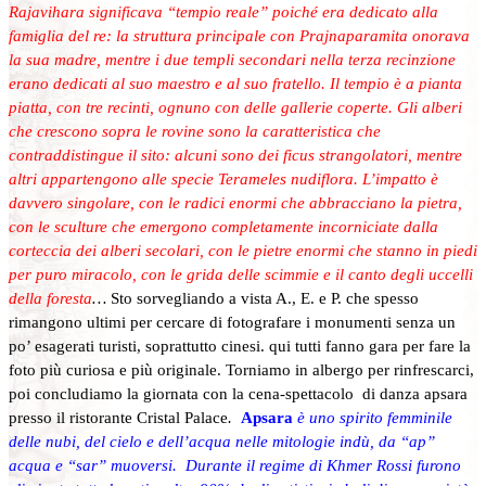
Rajavihara significava “tempio reale” poiché era dedicato alla
famiglia del re: la struttura principale con Prajnaparamita onorava
la sua madre, mentre i due templi secondari nella terza recinzione
erano dedicati al suo maestro e al suo fratello. Il
tempio è a pianta
piatta, con tre recinti, ognuno con delle gallerie coperte. Gli alberi
che crescono sopra le rovine sono la caratteristica che
contraddistingue il sito: alcuni sono dei ficus strangolatori, mentre
altri appartengono alle specie Terameles nudiflora. L’impatto è
davvero singolare, con le radici enormi che abbracciano la pietra,
con le sculture che emergono completamente incorniciate dalla
corteccia dei alberi secolari, con le pietre enormi che stanno in piedi
per puro miracolo, con le grida delle scimmie e il canto degli uccelli
della foresta
…
Sto sorvegliando a vista A., E. e P. che spesso
rimangono ultimi per cercare di fotografare i monumenti senza un
po’ esagerati turisti, soprattutto cinesi. qui tutti fanno gara per fare la
foto più curiosa e più originale. Torniamo in albergo per rinfrescarci,
poi concludiamo la giornata con la cena-spettacolo di danza apsara
presso il ristorante Cristal Palace
.
Apsara
è uno spirito femminile
delle nubi, del cielo e dell’acqua nelle mitologie indù, da “ap”
acqua e “sar” muoversi. Durante il regime di Khmer Rossi furono