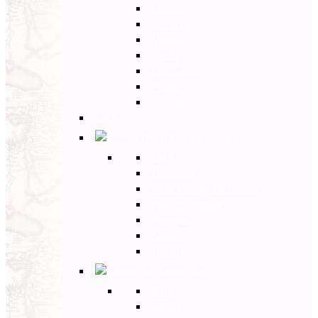
Umbria
Abruzzo
Veneto
Sicilia
Campania
Puglia
Toscana
Back
Europa Ovest
Back
Germania
Gran Bretagna e Irlanda
Paesi Scandinavi
Portogallo
Spagna
Francia
Europa Est
Back
Russia