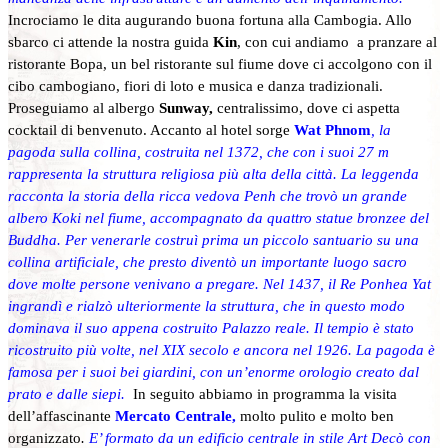
Incrociamo le dita augurando buona fortuna alla Cambogia. Allo
sbarco ci attende la nostra guida
Kin
, con cui andiamo a pranzare al
ristorante Bopa, un bel ristorante sul fiume dove ci accolgono con il
cibo cambogiano, fiori di loto e musica e danza tradizionali.
Proseguiamo al albergo
Sunway,
centralissimo, dove ci aspetta
cocktail di benvenuto. Accanto al hotel sorge
Wat Phnom
, la
pagoda sulla collina, costruita nel 1372, che con i suoi 27 m
rappresenta la struttura religiosa più alta della città. La leggenda
racconta la storia della ricca vedova Penh che trovò un grande
albero Koki nel fiume, accompagnato da quattro statue bronzee del
Buddha. Per venerarle costruì prima un piccolo santuario su una
collina artificiale, che presto diventò un importante luogo sacro
dove molte persone venivano a pregare. Nel 1437, il Re Ponhea Yat
ingrandì e rialzò ulteriormente la struttura, che in questo modo
dominava il suo appena costruito Palazzo reale. Il tempio è stato
ricostruito più volte, nel XIX secolo e ancora nel 1926. La pagoda è
famosa per i suoi bei giardini, con un’enorme orologio creato dal
prato e dalle siepi.
In seguito abbiamo
in programma la visita
dell’affascinante
Mercato Centrale,
molto pulito e molto ben
organizzato
.
E’ formato da un edificio centrale in stile Art Decò con