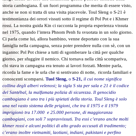
storia cambogiana. È un fuori programma che merita di essere visto,
anche se non si tratta di una visita piacevole. Toul Sleng o S-21 è
testimonianza dei orrori vissuti sotto il regime di Pol Pot e i Khmer
rossi. La nostra guida Kin ci racconta la propria esperienza vissuta
nel 1975, quando l’intera Phnom Penh fu svuotata in un solo giorno.
Ci parla come lui, allora bambino, venne deportato con la sua
famiglia nella campagna, senza poter prendere nulla con sè, con un
inganno: Pol Pot chiese a tutti di sgomberare la città per qualche
giorno, per sfuggire il nemico. Chi tornava nella città scompariva,
chi stava in campagna era tenuto ai lavori forzati. Mentre parla,
ricorda la fame e le urla che si sentivano di notte, ricorda familiari e
conoscenti scomparsi.
Tuol Sleng,
o
S-21,
il cui nome significa
collina degli alberi velenosi; la sigla S sta per sala e 21 è il codice
del Santébal, la malfamata polizia di sicurezza. Il genocidio
cambogiano è uno tra i più spietati della storia. Toul Sleng è solo
una nel vasto sistema delle prigioni, che tra il 1975 e il 1979
imprigionò tra 17.000 e 25.000 persone, di maggioranza
cambogiani, con soli 7 sopravvissuti. Tra essi c’erano anche molti
khmer rossi e alcuni politici di alto grado accusati di tradimento;
c’erano inoltre vietnamiti, laotiani, indiani, pakistani e perfino