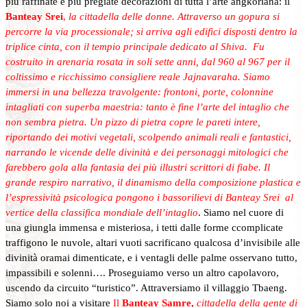
più raffinate e più pregiate decorazioni di tutta l’arte angkoriana: il
Banteay Srei
,
la cittadella delle donne. Attraverso un gopura si
percorre la via processionale; si arriva agli edifici disposti dentro la
triplice cinta,
con il tempio principale dedicato al Shiva. Fu
costruito in arenaria rosata in soli sette anni, dal 960 al 967 per il
coltissimo e ricchissimo consigliere reale Jajnavaraha. Siamo
immersi in una bellezza travolgente: frontoni, porte, colonnine
intagliati con superba maestria: tanto è fine l’arte del intaglio che
non sembra pietra. Un pizzo di pietra copre le pareti intere,
riportando dei motivi vegetali, scolpendo animali reali e fantastici,
narrando le vicende delle divinità e dei personaggi mitologici che
farebbero gola alla fantasia dei più illustri scrittori di fiabe. Il
grande respiro narrativo, il dinamismo della composizione plastica e
l’espressività psicologica pongono i bassorilievi di Banteay Srei al
vertice della classifica mondiale dell’intaglio
. Siamo nel cuore di
una giungla immensa e misteriosa, i tetti dalle forme ccomplicate
traffigono le nuvole, altari vuoti sacrificano qualcosa d’invisibile alle
divinità oramai dimenticate, e i ventagli delle palme osservano tutto,
impassibili e solenni…. Proseguiamo verso un altro capolavoro,
uscendo da circuito “turistico”. Attraversiamo il villaggio Tbaeng.
Siamo solo noi a visitare
Il
Banteay Samre,
cittadella della gente di