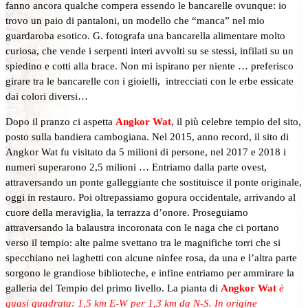
fanno ancora qualche compera essendo le bancarelle ovunque: io
trovo un paio di pantaloni, un modello che “manca” nel mio
guardaroba esotico. G. fotografa una bancarella alimentare molto
curiosa, che vende i serpenti interi avvolti su se stessi, infilati su un
spiedino e cotti alla brace. Non mi ispirano per niente … preferisco
girare tra le bancarelle con i gioielli, intrecciati con le erbe essicate
dai colori diversi…
Dopo il pranzo ci aspetta
Angkor Wat
, il più celebre tempio del sito,
posto sulla bandiera cambogiana. Nel 2015, anno record, il sito di
Angkor Wat fu visitato da 5 milioni di persone, nel 2017 e 2018 i
numeri superarono 2,5 milioni … Entriamo dalla parte ovest,
attraversando un ponte galleggiante che sostituisce il ponte originale,
oggi in restauro. Poi oltrepassiamo gopura occidentale, arrivando al
cuore della meraviglia, la terrazza d’onore. Proseguiamo
attraversando la balaustra incoronata con le naga che ci portano
verso il tempio: alte palme svettano tra le magnifiche torri che si
specchiano nei laghetti con alcune ninfee rosa, da una e l’altra parte
sorgono le grandiose biblioteche, e infine entriamo per ammirare la
galleria del Tempio del primo livello. La pianta di
Angkor Wat
è
quasi quadrata: 1,5 km E-W per 1,3 km da N-S. In origine