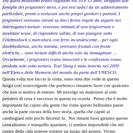
Tra quelli moltissimi erano ragazzini tra 10 e 15 anni, strappati alle
famiglie dei prigionieri stessi, e poi resi sadici da un addestramento
particolare, pronti a torturare anche propri genitori e parenti. I
prigionieri venivano istruiti su dieci ferree regole da seguire nei
interrogatori-torture: venivano intimati di non tergiversare e
inventare scuse, di rispondere subito, di non piangere sotto
l’elettroshock o marcatura con ferro incandescente… per ogni
disobbedienza, anche minima, venivano frustati con fruste
elettriche… sono torture difficili anche solo da immaginare
…
Ovviamente, i prigionieri erano innocenti e le confessioni erano
prodotte solo sotto tortura. Toul Sleng è stato inserito nel 2009
nell’Elenco delle Memorie del mondo da parte dell’UNESCO
.
Questa volta non faccio la visita, sono stata due volte in questo
luogo così sconvolgente che preferisco rimanere fuori con qualcuno
che non si sentiva di entrare. Mi travolge un malessere al solo
pensiero di cosa è successo in questa ex-scuola. Penso che è molto
importante far capire alla gente che visita questo bellissimo paese
anche la parte oscura della loro storia, quella che capitò ai
cambogiani solo pochi decenni fa. Noi rimasti fuori giriamo questo
centralissimo e tranquillo quartiere, ci sembra impossibile che nel
centro della città potesse esistere un luogo del genere. Vicino