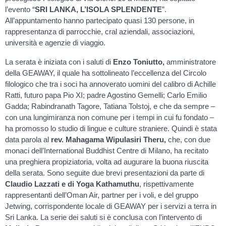
l’evento “
SRI LANKA, L’ISOLA SPLENDENTE
”.
All’appuntamento hanno partecipato quasi 130 persone, in
rappresentanza di parrocchie, cral aziendali, associazioni,
università e agenzie di viaggio.
La serata è iniziata con i saluti di
Enzo Toniutto,
amministratore
della GEAWAY, il quale ha sottolineato l’eccellenza del Circolo
filologico che tra i soci ha annoverato uomini del calibro di Achille
Ratti, futuro papa Pio XI; padre Agostino Gemelli; Carlo Emilio
Gadda; Rabindranath Tagore, Tatiana Tolstoj, e che da sempre –
con una lungimiranza non comune per i tempi in cui fu fondato –
ha promosso lo studio di lingue e culture straniere. Quindi è stata
data parola al
rev. Mahagama Wipulasiri Theru,
che, con due
monaci dell’International Buddhist Centre di Milano, ha recitato
una preghiera propiziatoria, volta ad augurare la buona riuscita
della serata. Sono seguite due brevi presentazioni da parte di
Claudio Lazzati e di Yoga Kathamuthu
, rispettivamente
rappresentanti dell’Oman Air, partner per i voli, e del gruppo
Jetwing, corrispondente locale di GEAWAY per i servizi a terra in
Sri Lanka. La serie dei saluti si è conclusa con l’intervento di