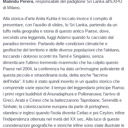
Malindu Perera
, responsabile del padiglione Sri Lanka all’EXPO
di Milano.
Alla storica d’arte Anita Kuhta è toccato invece il compito di
presentare, con l’ausilio di slides, lo Sri Lanka, partendo da un
tuffo nella geografia e storia di questo antico Paese, dove,
secondo una leggenda, fuggì Adamo quando fu cacciato dal
paradiso terrestre. Parlando delle condizioni climatiche e
geofisiche del territorio e delle diverse popolazioni che l’abitano,
toccando i dolorosi scontri tra Tamil e Singalesi, senza
dimenticare l’ultimo tremendo maremoto che ha colpito questo
Paese nel 2004, la conferenza ha dato un’immagine polivalente di
questa piccola e straordinaria isola, detta anche “lacrima
dell’India”. Il tutto è stato quindi inserito in un quadro storico che
comprende varie epoche: il tempo del leggendario principe Rama;
i primi regni buddhisti di Anuradaphura e Pollonaruwa; l’arrivo di
Greci, Arabi e Cinesi che la battezzarono Taprobane, Serendib e
Sinhale; la colonizzazione europea da parte di portoghesi,
olandesi e inglesi quando l’isola diventa Ceilao e poi Ceylon; infine
l’indipendenza ottenuta nel metà del XX sec. Alla luce di queste
considerazioni geografiche e storiche infine sono state illustrate le