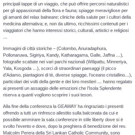
principali tappe di un viaggio, che può offrire percorsi naturalistici
per gli appassionati della flora e fauna; spiagge meravigliose per
gli amanti del relax balneare; cliniche della salute per i cultori della
medicina alternativa; e, non da ultimo, ricchissimi contenuti per i
viaggiatori che hanno interessi storici, culturali, artistici e religiosi
…
Immagini di città storiche – (Colombo, Anuradaphura,
Pollonaruwa, Sigiriya, Kandy, Katharagama, Galle, Jaffna …),
fotografie scattate nei vari parchi nazionali (Wilipattu, Minneriya,
Yala, Kosgoda …), scorci di straordinari paesaggi (il picco
d’Adamo, piantagioni di tè, diverse spiagge, l’oceano cristallino…),
particolari dei volti della gente e dei loro mestieri … hanno regalato
ai presenti un assaggio delle emozioni che l’Isola Splendente
riserva a quanti vogliono scoprire i suoi tesori.
Alla fine della conferenza la GEAWAY ha ringraziato i presenti
offrendo a tutti un rinfresco allestito sulla balconata da cui e
possibile ammirare la sala conferenze in stile liberty dove si è
svolto l’evento e dove, dopo la preghiera di benedizione del rev.
Malcolm Perera della Sri Lankan Catholic Community, sono