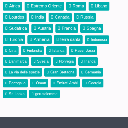
Africa
Estremo Oriente
Roma
Libano
Lourdes
India
Canada
Russia
Sudafrica
Austria
Francia
Spagna
Turchia
Armenia
terra santa
Indonesia
Cina
Finlandia
Islanda
Paesi Bassi
Danimarca
Svezia
Norvegia
Irlanda
La via delle spezie
Gran Bretagna
Germania
Portogallo
Oman
Emirati Arabi
Georgia
Sri Lanka
gerusalemme