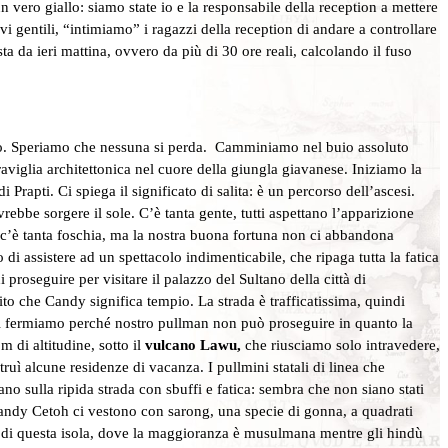
un vero giallo: siamo state io e la responsabile della reception a mettere
vi gentili, “intimiamo” i ragazzi della reception di andare a controllare
sta da ieri mattina, ovvero da più di 30 ore reali, calcolando il fuso
mpio. Speriamo che nessuna si perda. Camminiamo nel buio assoluto
viglia architettonica nel cuore della giungla giavanese. Iniziamo la
Prapti. Ci spiega il significato di salita: è un percorso dell’ascesi.
ebbe sorgere il sole. C’è tanta gente, tutti aspettano l’apparizione
 c’è tanta foschia, ma la nostra buona fortuna non ci abbandona
i assistere ad un spettacolo indimenticabile, che ripaga tutta la fatica
i proseguire per visitare il palazzo del Sultano della città di
to che Candy significa tempio. La strada è trafficatissima, quindi
. Ci fermiamo perché nostro pullman non può proseguire in quanto la
m di altitudine, sotto il
vulcano Lawu,
che riusciamo solo intravedere,
ruì alcune residenze di vacanza. I pullmini statali di linea che
 sulla ripida strada con sbuffi e fatica: sembra che non siano stati
l Candy Cetoh ci vestono con sarong, una specie di gonna, a quadrati
sa di questa isola, dove la maggioranza è musulmana mentre gli hindù