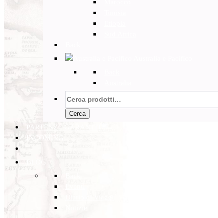
Marocco
Tunisia
Etiopia
Sud Africa
Back
Australia e Pacifico
Back
Australia
Cerca:
Cerca
PARTENZE GARANTITE
INCOMING
BLOG
Back
Eventi
Diario di Viaggi
Notizie