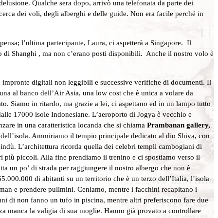
elusione. Qualche sera dopo, arrivò una telefonata da parte dei
cerca dei voli, degli alberghi e delle guide. Non era facile perché in
pensa; l’ultima partecipante, Laura, ci aspetterà a Singapore. Il
to di Shanghi , ma non c’erano posti disponibili. Anche il nostro volo è
impronte digitali non leggibili e successive verifiche di documenti. Il
ortuna al banco dell’Air Asia, una low cost che è unica a volare da
o. Siamo in ritardo, ma grazie a lei, ci aspettano ed in un lampo tutto
 dalle 17000 isole Indonesiane. L’aeroporto di Jogya è vecchio e
nzare in una caratteristica locanda che si chiama
Prambanan gallery,
e dell’isola. Ammiriamo il tempio principale dedicato al dio Shiva, con
 indù. L’architettura ricorda quella dei celebri templi cambogiani di
 più piccoli. Alla fine prendiamo il trenino e ci spostiamo verso il
etta un po’ di strada per raggiungere il nostro albergo che non è
.000.000 di abitanti su un territorio che è un terzo dell’Italia, l’isola
an e prendere pullmini. Ceniamo, mentre i facchini recapitano i
ni di non fanno un tufo in piscina, mentre altri preferiscono fare due
nza manca la valigia di sua moglie. Hanno già provato a controllare