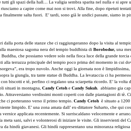
e tutti gli spazi della hall… La valigia sembra sparita nel nulla e si apre 
riusciamo a capire come mai non si trovi. Alla fine, dopo ripetuti tentati
a finalmente salta fuori. E’ tardi, sono già le undici passate, siamo in pi
ri dalla porta delle stanze che ci raggiungeranno dopo la visita al te
ci alla maestosa sagoma nera del tempio buddhista di
Borobodur,
una mera
i Buddha, che possiamo vedere solo nella fioca luce della grande torcia di 
i alla terrazza principale del tempio poco prima del momento in cui dovr
 sorgeva”, era tropo nuvolo. Anche oggi la giornata non è limpidissima,
ra la giungla, tra tante statue di Buddha. La levataccia ci ha permesso d
con biscotti e té, perfino ci regalano
una sciarpetta ricordo. E’ la volta d
mpli situati in montagna,
Candy Cetoh
e
Candy Sukuh
. abbiamo gia capi
gio. Attraversiamo verdissimi monti coperti con dalle piantagioni di tè
 che ci porteranno verso il primo tempio.
Candy Cetoh
è situato a 1200 
iente limpido. E’ una zona amata dall’ ex-dittatore Suharto, che qui cost
vernice applicata recentemente. Si surriscaldano velocemente e arrancano
a meta sani, salvi e volonterosi di iniziare le visite. Gli inservienti de
uttora da hindù giavanesi. Gli hindù rappresentano una minoranza religio