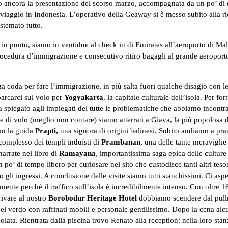
 ancora la presentazione del scorso marzo, accompagnata da un po’ di d
n viaggio in Indonesia. L’operativo della Geaway si è messo subito alla ri
stemato tutto.
a in punto, siamo in ventidue al check in di Emirates all’aeroporto di Mal
 procedura d’immigrazione e consecutivo ritiro bagagli al grande aeropor
 coda per fare l’immigrazione, in più salta fuori qualche disagio con le 
arcarci sul volo per
Yogyakarta
, la capitale culturale dell’isola. Per f
a spiegato agli impiegati del tutte le problematiche che abbiamo incontrat
re di volo (meglio non contare) siamo atterrati a Giava, la più popolosa
con la guida
Prapti,
una signora di
origini balinesi. Subito andiamo a pra
l complesso dei templi induisti di
Prambanan
, una delle tante meravigli
arrate nel libro di
Ramayana
, importantissima saga epica delle culture
’ di tempo libero per curiosare nel sito che custodisce tanti altri tesori
 gli ingressi. A conclusione delle visite siamo tutti stanchissimi. Ci asp
ente perché il traffico sull’isola è incredibilmente intenso. Con oltre 165
rivare al nostro
Borobodur Heritage Hotel
dobbiamo scendere dal pullm
l verdo con raffinati mobili e personale gentilissimo. Dopo la cena alcu
lata. Rientrata dalla piscina trovo Renato alla reception: nella loro sta