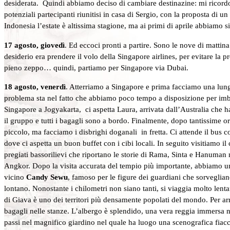
desiderata. Quindi abbiamo deciso di cambiare destinazine: mi ricordo
potenziali partecipanti riunitisi in casa di Sergio, con la proposta di u
Indonesia l’estate è altissima stagione, ma ai primi di aprile abbiamo si
17 agosto, giovedì
. Ed eccoci pronti a partire. Sono le nove di mattin
desiderio era prendere il volo della Singapore airlines, per evitare la
pieno zeppo… quindi, partiamo per Singapore via Dubai.
18 agosto, venerdì
. Atterriamo a Singapore e prima facciamo una lunga
problema sta nel fatto che abbiamo poco tempo a disposizione per imb
Singapore a Jogyakarta, ci aspetta Laura, arrivata dall’Australia che h
il gruppo e tutti i bagagli sono a bordo. Finalmente, dopo tantissime o
piccolo, ma facciamo i disbrighi doganali in fretta. Ci attende il bus 
dove ci aspetta un buon buffet con i cibi locali. In seguito visitiamo i
pregiati bassorilievi che riportano le storie di Rama, Sinta e Hanuman n
Angkor. Dopo la visita accurata del tempio più importante, abbiamo un po
vicino
Candy Sewu
, famoso per le figure dei guardiani che sorvegliano
lontano. Nonostante i chilometri non siano tanti, si viaggia molto lentam
di Giava è uno dei territori più densamente popolati del mondo. Per ar
bagagli nelle stanze. L’albergo è splendido, una vera reggia immersa ne
passi nel magnifico giardino nel quale ha luogo una scenografica fiacco