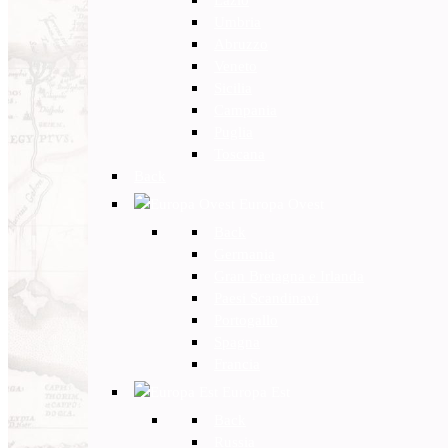
Umbria
Abruzzo
Veneto
Sicilia
Campania
Puglia
Toscana
Back
Europa Ovest
Back
Germania
Gran Bretagna e Irlanda
Paesi Scandinavi
Portogallo
Spagna
Francia
Europa Est
Back
Russia