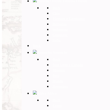
Estremo Oriente
Back
Cina
Vietnam e Cambogia
Birmania
Indonesia
Giappone
India
Back
Americhe
Back
Stati Uniti e Canada
Messico
Perù
Brasile
Argentina
Africa
Back
Egitto