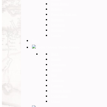
Paesi Baltici
Polonia
Paesi dei Balcani
Bulgaria
Ungheria
Romania
Grecia
Back
Medio Oriente
Back
Israele
Giordania
Turchia
Iran
Armenia
Georgia
Emirati Arabi
Uzbekistan
Oman