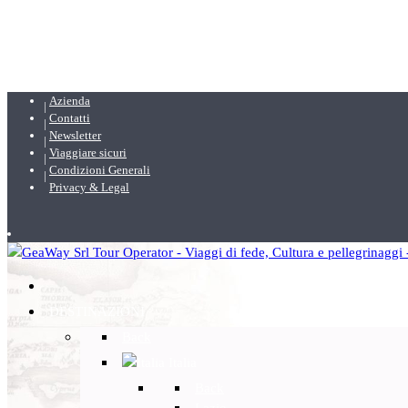
Azienda
Contatti
Newsletter
Viaggiare sicuri
Condizioni Generali
Privacy & Legal
DESTINAZIONI
Back
Italia
Back
Lazio