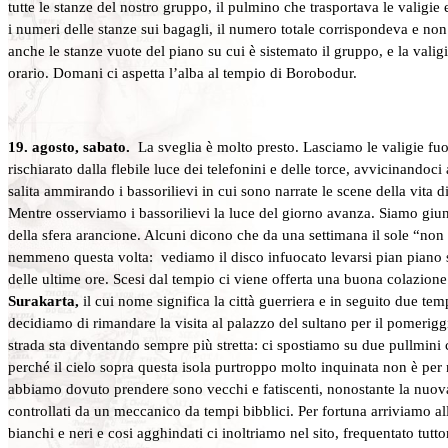
tutte le stanze del nostro gruppo, il pulmino che trasportava le valigie 
i numeri delle stanze sui bagagli, il numero totale corrispondeva e non 
anche le stanze vuote del piano su cui è sistemato il gruppo, e la valigi
orario. Domani ci aspetta l’alba al tempio di Borobodur.
19. agosto, sabato.
La sveglia è molto presto. Lasciamo le valigie fuo
rischiarato dalla flebile luce dei telefonini e delle torce, avvicinando
salita ammirando i bassorilievi in cui sono narrate le scene della vita d
Mentre osserviamo i bassorilievi la luce del giorno avanza. Siamo giunt
della sfera arancione. Alcuni dicono che da una settimana il sole “non
nemmeno questa volta: vediamo il disco infuocato levarsi pian piano sop
delle ultime ore. Scesi dal tempio ci viene offerta una buona colazione 
Surakarta,
il cui nome significa la città guerriera e in seguito due te
decidiamo di rimandare la visita al palazzo del sultano per il pomerig
strada sta diventando sempre più stretta: ci spostiamo su due pullmini
perché il cielo sopra questa isola purtroppo molto inquinata non è per n
abbiamo dovuto prendere sono vecchi e fatiscenti, nonostante la nuova 
controllati da un meccanico da tempi bibblici. Per fortuna arriviamo all
bianchi e neri e cosi agghindati ci inoltriamo nel sito, frequentato t