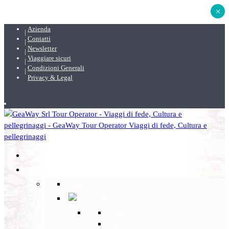
×
Azienda
Contatti
Newsletter
Viaggiare sicuri
Condizioni Generali
Privacy & Legal
DESTINAZIONI
Back
Italia
Back
Lazio