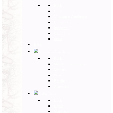
Back
Cina
Vietnam e Cambogia
Birmania
Indonesia
Giappone
India
Back
Americhe
Back
Stati Uniti e Canada
Messico
Perù
Brasile
Argentina
Africa
Back
Egitto
Marocco