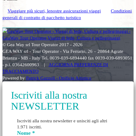
Viaggiare più sicuri, lenostre assicurazioni viaggi
Condizioni
generali di contratto di pacchetto turistico
© Gea Way srl Tour Operator 2017 - 2026
GEA WAY srl - Tour Operator - Via Ferrario, 26 – 20864 Agrate
Brianza - MB - Italy Tel. 0039-039-6894440 fax 0039-039-6893051
- p.i. 03642600963 |
AGGIORNA PREFERENZE DI
TRACCIAMENTO
Powered by
Patrick Gazzoli - Opificio Artistico
Iscriviti alla nostra
NEWSLETTER
Iscriviti alla nostra newsletter e unisciti agli altri
1.971 iscritti.
Nome
*