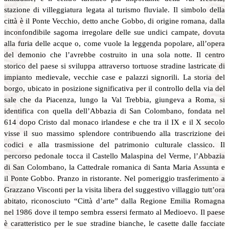
stazione di villeggiatura legata al turismo fluviale. Il simbolo della
città è il Ponte Vecchio, detto anche Gobbo, di origine romana, dalla
inconfondibile sagoma irregolare delle sue undici campate, dovuta
alla furia delle acque o, come vuole la leggenda popolare, all’opera
del demonio che l’avrebbe costruito in una sola notte. Il centro
storico del paese si sviluppa attraverso tortuose stradine lastricate di
impianto medievale, vecchie case e palazzi signorili. La storia del
borgo, ubicato in posizione significativa per il controllo della via del
sale che da Piacenza, lungo la Val Trebbia, giungeva a Roma, si
identifica con quella dell’Abbazia di San Colombano, fondata nel
614 dopo Cristo dal monaco irlandese e che tra il IX e il X secolo
visse il suo massimo splendore contribuendo alla trascrizione dei
codici e alla trasmissione del patrimonio culturale classico. Il
percorso pedonale tocca il Castello Malaspina del Verme, l’Abbazia
di San Colombano, la Cattedrale romanica di Santa Maria Assunta e
il Ponte Gobbo. Pranzo in ristorante. Nel pomeriggio trasferimento a
Grazzano Visconti per la visita libera del suggestivo villaggio tutt’ora
abitato, riconosciuto “Città d’arte” dalla Regione Emilia Romagna
nel 1986 dove il tempo sembra essersi fermato al Medioevo. Il paese
è caratteristico per le sue stradine bianche, le casette dalle facciate