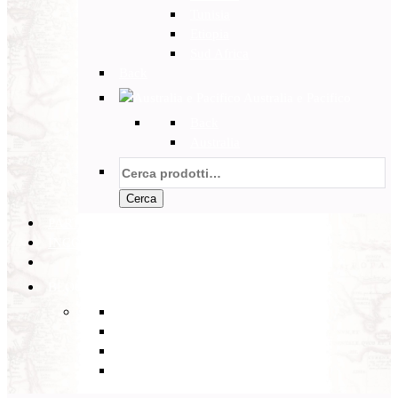
Tunisia
Etiopia
Sud Africa
Back
Australia e Pacifico
Back
Australia
Cerca:
Cerca
PARTENZE GARANTITE
INCOMING
BLOG
Back
Eventi
Diario di Viaggi
Notizie