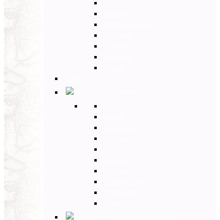
Paesi Baltici
Polonia
Paesi dei Balcani
Bulgaria
Ungheria
Romania
Grecia
Back
Medio Oriente
Back
Israele
Giordania
Turchia
Iran
Armenia
Georgia
Emirati Arabi
Uzbekistan
Oman
Estremo Oriente