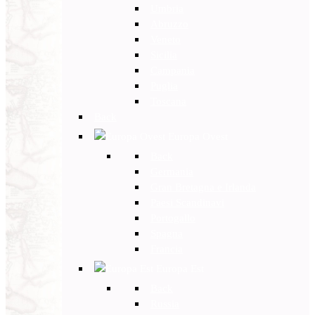
Umbria
Abruzzo
Veneto
Sicilia
Campania
Puglia
Toscana
Back
Europa Ovest
Back
Germania
Gran Bretagna e Irlanda
Paesi Scandinavi
Portogallo
Spagna
Francia
Europa Est
Back
Russia