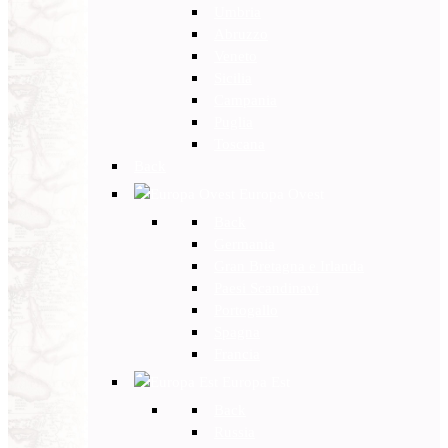
Umbria
Abruzzo
Veneto
Sicilia
Campania
Puglia
Toscana
Back
Europa Ovest
Back
Germania
Gran Bretagna e Irlanda
Paesi Scandinavi
Portogallo
Spagna
Francia
Europa Est
Back
Russia