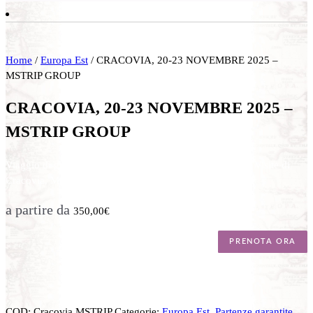
Home
/
Europa Est
/ CRACOVIA, 20-23 NOVEMBRE 2025 –
MSTRIP GROUP
CRACOVIA, 20-23 NOVEMBRE 2025 –
MSTRIP GROUP
Viaggio di gruppo di 4 giorni / 3 notti. Volo da Bologna. Visite di
Cracovia, Miniere di Sale di Wielizka
a partire da
350,00
€
PRENOTA ORA
COD:
Cracovia MSTRIP
Categorie:
Europa Est
,
Partenze garantite
,