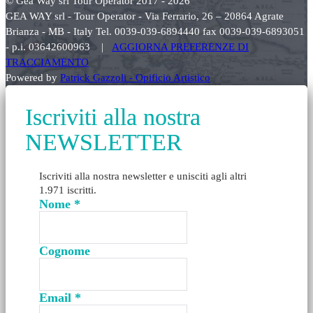
© Gea Way srl Tour Operator 2017 - 2026
GEA WAY srl - Tour Operator - Via Ferrario, 26 – 20864 Agrate
Brianza - MB - Italy Tel. 0039-039-6894440 fax 0039-039-6893051
- p.i. 03642600963 |
AGGIORNA PREFERENZE DI
TRACCIAMENTO
Powered by
Patrick Gazzoli - Opificio Artistico
Iscriviti alla nostra
NEWSLETTER
Iscriviti alla nostra newsletter e unisciti agli altri
1.971 iscritti.
Nome
*
Cognome
Email
*