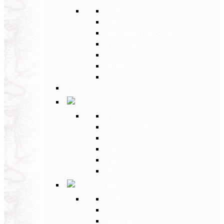
Back
Cina
Vietnam e Cambogia
Birmania
Indonesia
Giappone
India
Back
Americhe
Back
Stati Uniti e Canada
Messico
Perù
Brasile
Argentina
Africa
Back
Egitto
Marocco