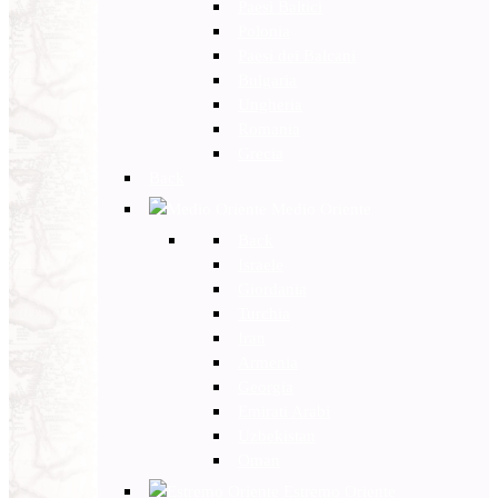
Paesi Baltici
Polonia
Paesi dei Balcani
Bulgaria
Ungheria
Romania
Grecia
Back
Medio Oriente
Back
Israele
Giordania
Turchia
Iran
Armenia
Georgia
Emirati Arabi
Uzbekistan
Oman
Estremo Oriente