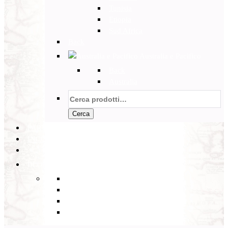
Tunisia
Etiopia
Sud Africa
Back
Australia e Pacifico
Back
Australia
Cerca:
Cerca
PARTENZE GARANTITE
INCOMING
BLOG
Back
Eventi
Diario di Viaggi
Notizie