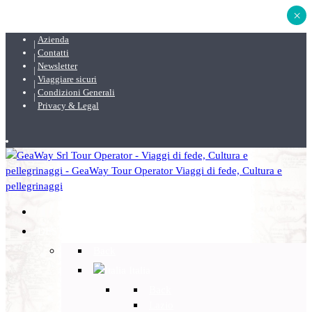
×
Azienda
Contatti
Newsletter
Viaggiare sicuri
Condizioni Generali
Privacy & Legal
DESTINAZIONI
Back
Italia
Back
Lazio