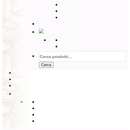
Tunisia
Etiopia
Sud Africa
Back
Australia e Pacifico
Back
Australia
Cerca:
Cerca
PARTENZE GARANTITE
INCOMING
BLOG
Back
Eventi
Diario di Viaggi
Notizie