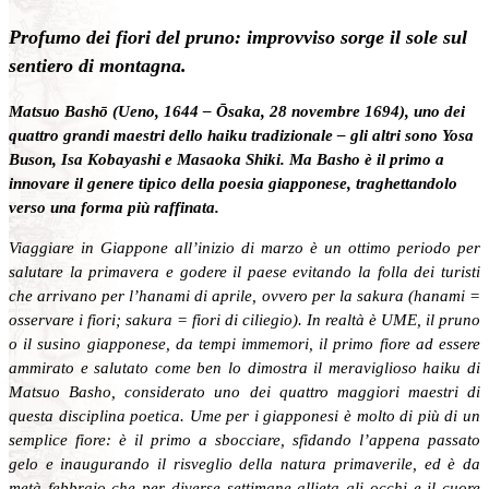
Profumo dei fiori del pruno: improvviso sorge il sole sul
sentiero di montagna.
Matsuo Bashō (Ueno, 1644 – Ōsaka, 28 novembre 1694), uno dei
quattro grandi maestri dello haiku tradizionale – gli altri sono Yosa
Buson, Isa Kobayashi e Masaoka Shiki. Ma Basho è il primo a
innovare il genere tipico della poesia giapponese, traghettandolo
verso una forma più raffinata.
Viaggiare in Giappone all’inizio di marzo è un ottimo periodo per
salutare la primavera e godere il paese evitando la folla dei turisti
che arrivano per l’hanami di aprile, ovvero per la sakura (hanami =
osservare i fiori; sakura = fiori di ciliegio). In realtà è UME, il pruno
o il susino giapponese, da tempi immemori, il primo fiore ad essere
ammirato e salutato come ben lo dimostra il meraviglioso haiku di
Matsuo Basho, considerato uno dei quattro maggiori maestri di
questa disciplina poetica. Ume per i giapponesi è molto di più di un
semplice fiore: è il primo a sbocciare, sfidando l’appena passato
gelo e inaugurando il risveglio della natura primaverile, ed è da
metà febbraio che per diverse settimane allieta gli occhi e il cuore