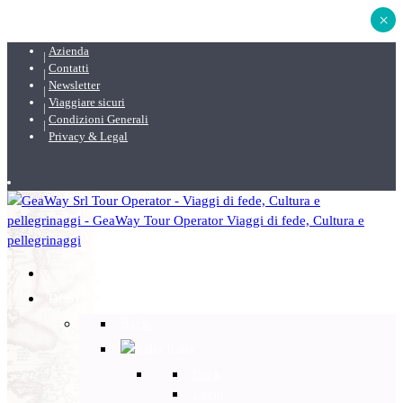
×
Azienda
Contatti
Newsletter
Viaggiare sicuri
Condizioni Generali
Privacy & Legal
DESTINAZIONI
Back
Italia
Back
Lazio