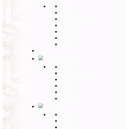
Back
Cina
Vietnam e Cambogia
Birmania
Indonesia
Giappone
India
Back
Americhe
Back
Stati Uniti e Canada
Messico
Perù
Brasile
Argentina
Africa
Back
Egitto
Marocco