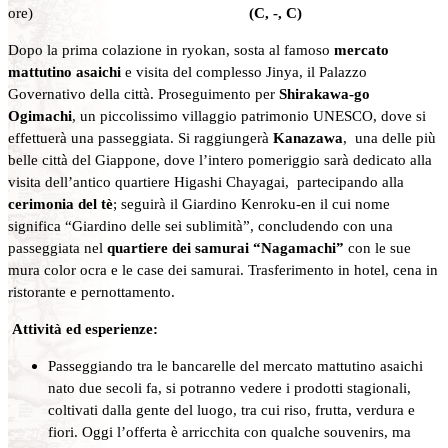
ore)
(C, -, C)
Dopo la prima colazione in ryokan, sosta al famoso
mercato
mattutino asaichi
e visita del complesso Jinya, il Palazzo
Governativo della città. Proseguimento per
Shirakawa-go
Ogimachi
, un piccolissimo villaggio patrimonio UNESCO, dove si
effettuerà una passeggiata. Si raggiungerà
Kanazawa
, una delle più
belle città del Giappone, dove l’intero pomeriggio sarà dedicato alla
visita dell’antico quartiere Higashi Chayagai, partecipando alla
cerimonia del tè
; seguirà il Giardino Kenroku-en il cui nome
significa “Giardino delle sei sublimità”, concludendo con una
passeggiata nel
quartiere dei samurai “Nagamachi”
con le sue
mura color ocra e le case dei samurai. Trasferimento in hotel, cena in
ristorante e pernottamento.
Attività ed esperienze:
Passeggiando tra le bancarelle del mercato mattutino asaichi
nato due secoli fa, si potranno vedere i prodotti stagionali,
coltivati dalla gente del luogo, tra cui riso, frutta, verdura e
fiori. Oggi l’offerta è arricchita con qualche souvenirs, ma