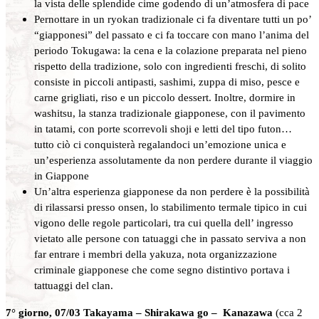
la vista delle splendide cime godendo di un’atmosfera di pace
Pernottare in un ryokan tradizionale ci fa diventare tutti un po’
“giapponesi” del passato e ci fa toccare con mano l’anima del
periodo Tokugawa: la cena e la colazione preparata nel pieno
rispetto della tradizione, solo con ingredienti freschi, di solito
consiste in piccoli antipasti, sashimi, zuppa di miso, pesce e
carne grigliati, riso e un piccolo dessert. Inoltre, dormire in
washitsu, la stanza tradizionale giapponese, con il pavimento
in tatami, con porte scorrevoli shoji e letti del tipo futon…
tutto ciò ci conquisterà regalandoci un’emozione unica e
un’esperienza assolutamente da non perdere durante il viaggio
in Giappone
Un’altra esperienza giapponese da non perdere è la possibilità
di rilassarsi presso onsen, lo stabilimento termale tipico in cui
vigono delle regole particolari, tra cui quella dell’ ingresso
vietato alle persone con tatuaggi che in passato serviva a non
far entrare i membri della yakuza, nota organizzazione
criminale giapponese che come segno distintivo portava i
tattuaggi del clan.
7° giorno, 07/03 Takayama – Shirakawa go – Kanazawa
(cca 2