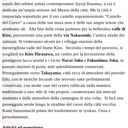
natale del celebre artista contemporaneo Jayoji Kusama, a cui è
dedicata un’ampia sezione nel Museo della città. Ma la città è
conosciuta soprattutto per il suo castello soprannominato “Castello
del Corvo” a causa delle sue mura nere e delle sue ampie tettoie che
sembrano ali. Alla fine della visita partenza per la bellissima
valle di
Kiso,
percorrendo una parte della
via Nakasendo,
l’antica strada dei
samurai. Si visiteranno alcuni tra i villaggi-stazioni della
meravigliosa valle del fiume Kiso. Secondo i tempi del percorso, si
sceglierà tra
Kiso Hirasawa,
un centro per la lavorazione della
prestigiosa lacca urushi e i vicini
Narai Juku
e
Fukushima Juku
, in
passato stazioni di posta, tutti splendidamente conservati.
Proseguimento verso
Takayama
, città ricca di atmosfere del periodo
Edo, con le storiche locande che servono sake perfettamente
conservate, con molte case del centro edificate nella maniera
tradizionale e uno stile di vita proprio, caratterizzato dai mercati
mattutini e dalle atmosfere della campagna di una volta. Si farà una
passeggiata serale lungo le stradine del cuore della città vecchia
Kami Sannomachi prima del trasferimento in ryokan. Cena e
pernottamento.
Attività ed esperienze: