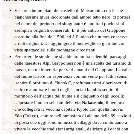
Visitare cinque piani del castello di Matsumoto, con le sue
bianchissime mura incoronate dall’ampio tetto nero, ci porterà
nel cuore del periodo del shogunato: è uno tra i pochissimi
esemplari originali conservati. E’ il più antico del Giappone
costruito alla fine del 1500, ed è l’unico che tuttora conserva
arredi originali. Da aggiungere il meraviglioso giardino con
viste spettacolari sulle montagne circostanti
Percorrere le strade che si addentrano tra splendidi paesaggi
delle maestose Alpi Giapponesi non è una scelta del turismo di
massa, ma un itinerario per veri amanti del Giappone. La valle
del fiume Kiso è un’esperienza commovente per tutti i sensi:
sentire il profumo di “hinoki”, profumatissimi alberi sacri di
cedro e ammirare i nodi degli slanciati bambù; sentire il
mormorio dell’acqua del fiume e il cinguettio degli uccelli;
calpestare l’antico selciato della
via Nakasendo,
il percorso
che collegava la vecchia capitale Kyoto con quella nuova,
Edo (Tokyo), entrare nell’atmosfera di alcune delle 69 stazioni
di posta che oggi sono minuscoli villaggi dove continuano a
vivere le vecchie tradizioni artigianali, deliziare gli occhi con