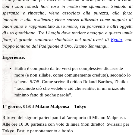
con i suoi robusti fiori rosa in moltissime sfumature. Simbolo di
speranza e rinascita, viene associato alla purezza, alla forza
interiore e alla resilienza; viene spesso utilizzato come augurio di
buon anno e rappresentato sui kimono, sui paraventi e altri oggetti
di uso quotidiano. Tra i luoghi dove rendere omaggio a questo umile
fiore, il grande santuario shintoista nel nord-ovest di
Kyoto,
non
troppo lontano dal Padiglione d’Oro, Kitano Tenmangu.
Esperienze:
Haiku è composto da tre versi per complessive diciassette
more (e non sillabe, come comunemente creduto), secondo lo
schema 5/7/5. Come scrive il critico Roland Barthes, l’haiku
“racchiude ciò che vedete e ciò che sentite, in un orizzonte
minimo fatto di poche parole”.
1° giorno, 01/03 Milano Malpensa – Tokyo
Ritrovo dei signori partecipanti all’aeroporto di Milano Malpensa.
Alle ore 10.30 partenza con volo di linea (non diretto) Swissair per
Tokyo. Pasti e pernottamento a bordo.