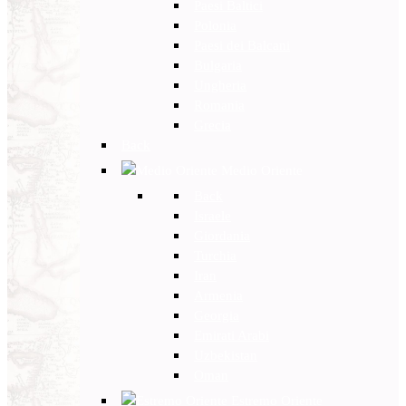
Paesi Baltici
Polonia
Paesi dei Balcani
Bulgaria
Ungheria
Romania
Grecia
Back
Medio Oriente
Back
Israele
Giordania
Turchia
Iran
Armenia
Georgia
Emirati Arabi
Uzbekistan
Oman
Estremo Oriente