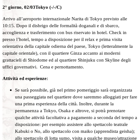
2° giorno, 02/03Tokyo (-/-/C)
Arrivo all’aeroporto internazionale Narita di Tokyo previsto alle
10:15. Dopo il disbrigo delle formalità doganali e di sbarco,
accoglienza e trasferimento con bus riservato in hotel. Check in
presso l’hotel, tempo a disposizione per il relax e prima visita
orientativa della capitale odierna del paese, Tokyo (letteralmente la
capitale orientale), con il quartiere Ginza accanto ai moderni
grattacieli di Shiodome ed al quartiere Shinjuku con Skyline degli
uffici governativi. Cena e pernottamento.
Attività ed esperienze:
Se sarà possibile, già nel primo pomeriggio sarà organizzata
una passeggiata nel quartiere dove saremmo alloggiati per fare
una prima esperienza della città. Inoltre, durante la
permanenza a Tokyo, Osaka e altrove, si potrà prenotare
qualche attività facoltativa a pagamento a seconda del tempo a
disposizione: per esempio assistere allo spettacolo teatrale
Kabuki o No, allo spettacolo con maiko (apprendista geisha);
allo spettacolo di lotta sumo, visita a qualche museo/attrazione