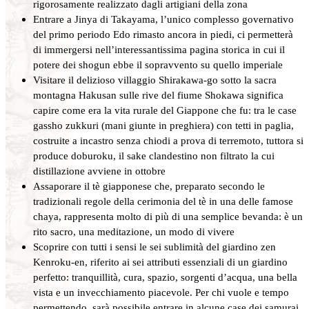
rigorosamente realizzato dagli artigiani della zona
Entrare a Jinya di Takayama, l’unico complesso governativo
del primo periodo Edo rimasto ancora in piedi, ci permetterà
di immergersi nell’interessantissima pagina storica in cui il
potere dei shogun ebbe il sopravvento su quello imperiale
Visitare il delizioso villaggio Shirakawa-go sotto la sacra
montagna Hakusan sulle rive del fiume Shokawa significa
capire come era la vita rurale del Giappone che fu: tra le case
gassho zukkuri (mani giunte in preghiera) con tetti in paglia,
costruite a incastro senza chiodi a prova di terremoto, tuttora si
produce doburoku, il sake clandestino non filtrato la cui
distillazione avviene in ottobre
Assaporare il tè giapponese che, preparato secondo le
tradizionali regole della cerimonia del tè in una delle famose
chaya, rappresenta molto di più di una semplice bevanda: è un
rito sacro, una meditazione, un modo di vivere
Scoprire con tutti i sensi le sei sublimità del giardino zen
Kenroku-en, riferito ai sei attributi essenziali di un giardino
perfetto: tranquillità, cura, spazio, sorgenti d’acqua, una bella
vista e un invecchiamento piacevole. Per chi vuole e tempo
permettendo, sarà possibile entrare in alcune case dei samurai,