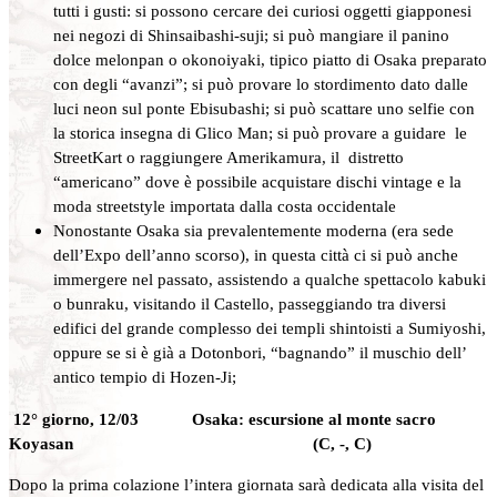
tutti i gusti: si possono cercare dei curiosi oggetti giapponesi
nei negozi di Shinsaibashi-suji; si può mangiare il panino
dolce melonpan o okonoiyaki, tipico piatto di Osaka preparato
con degli “avanzi”; si può provare lo stordimento dato dalle
luci neon sul ponte Ebisubashi; si può scattare uno selfie con
la storica insegna di Glico Man; si può provare a guidare le
StreetKart o raggiungere Amerikamura, il distretto
“americano” dove è possibile acquistare dischi vintage e la
moda streetstyle importata dalla costa occidentale
Nonostante Osaka sia prevalentemente moderna (era sede
dell’Expo dell’anno scorso), in questa città ci si può anche
immergere nel passato, assistendo a qualche spettacolo kabuki
o bunraku, visitando il Castello, passeggiando tra diversi
edifici del grande complesso dei templi shintoisti a Sumiyoshi,
oppure se si è già a Dotonbori, “bagnando” il muschio dell’
antico tempio di Hozen-Ji;
12° giorno, 12/03 Osaka: escursione al monte sacro
Koyasan (C, -, C)
Dopo la prima colazione l’intera giornata sarà dedicata alla visita del