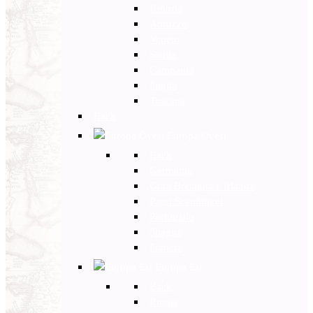
Umbria
Abruzzo
Veneto
Sicilia
Campania
Puglia
Toscana
Back
Europa Ovest
Back
Germania
Gran Bretagna e Irlanda
Paesi Scandinavi
Portogallo
Spagna
Francia
Europa Est
Back
Russia