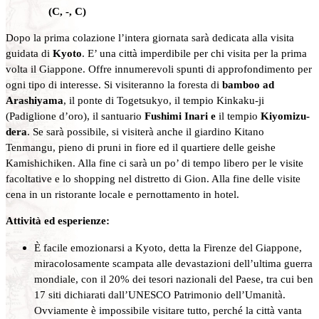
(C, -, C)
Dopo la prima colazione l’intera giornata sarà dedicata alla visita
guidata di
Kyoto
. E’ una città imperdibile per chi visita per la prima
volta il Giappone. Offre innumerevoli spunti di approfondimento per
ogni tipo di interesse. Si visiteranno la foresta di
bamboo ad
Arashiyama
, il ponte di Togetsukyo, il tempio Kinkaku-ji
(Padiglione d’oro), il santuario
Fushimi Inari e
il tempio
Kiyomizu-
dera
. Se sarà possibile, si visiterà anche il giardino Kitano
Tenmangu, pieno di pruni in fiore ed il quartiere delle geishe
Kamishichiken. Alla fine ci sarà un po’ di tempo libero per le visite
facoltative e lo shopping nel distretto di Gion. Alla fine delle visite
cena in un ristorante locale e pernottamento in hotel.
Attività ed esperienze:
È facile emozionarsi a Kyoto, detta la Firenze del Giappone,
miracolosamente scampata alle devastazioni dell’ultima guerra
mondiale, con il 20% dei tesori nazionali del Paese, tra cui ben
17 siti dichiarati dall’UNESCO Patrimonio dell’Umanità.
Ovviamente è impossibile visitare tutto, perché la città vanta