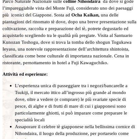
Parco Naturale Nazionale sulle
colline Nihondaira
da dove si gode
l’impareggiabile vista del Monte Fuji, considerato uno dei paesaggi
più iconici del Giappone. Sosta ad
Ocha
Kaikan,
una delle
piantagioni del rinomato tè dove, dopo una breve presentazione sulla
coltivazione, raccolta e preparazione del tè, potrete degustarlo ed
acquistarlo scegliendo tra le qualità più pregiate. Visita al Santuario
Kunozan Toshogu, dove si trova la tomba dello shogun Togukawa
Ieyasu, una notevole rappresentazione dell’architettura shintoista,
classificata come bene culturale di importanza nazionale. Cena in
ristorante, pernottamento in hotel a Fuji Kawaguchiko.
Attività ed esperienze:
L’esperienza unica di passeggiare tra i negozi/bancarelle a
Tsukiji, il mercato ittico all’ingrosso più grande al mondo
dove, oltre a vedere (e comprare) le più svariate specie di
pesce, di alghe e di frutti di mare di cui i giapponesi sono
particolarmente ghiotti, si può imparare come preparare le
specialità locali
Assaporare il celebre tè giapponese nella bellissima cornice di
Nihondaira, il luogo della produzione, per portarselo come