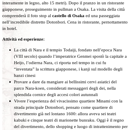
interamente in legno, alto 15 metri). Dopo il pranzo in un ristorante
giapponese, proseguimento in pullman a Osaka. La visita della città
comprenderà il foto stop al
castello di Osaka
ed una passeggiata
nell’incredibile distretto Dotonbori. Cena in ristorante, pernottamento
in hotel.
Attività ed esperienze:
La città di Nara e il tempio Todaiji, fondato nell’epoca Nara
(VIII secolo) quando l’imperatrice Genmei spostò la capitale a
Heijo, l’odierna Nara, ci riporta nel tempo in cui fu
“inventata” la scrittura giapponese, i kanji sul modello degli
hanzi cinesi
Provare a dare da mangiare ai bellissimi cervi asiatici del
parco Nara-koen, considerati messaggeri degli dei, nella
splendida cornice degli accesi colori autunnali
Vivere l’esperienza del vivacissimo quartiere Minami con la
strada principale Dotonbori, pensato come quartiere di
divertimento già nel lontano 1600: allora aveva sei teatri
kabuki e cinque teatri di marionette bunraku. Oggi è il regno
del divertimento, dello shopping e luogo di intrattenimento per