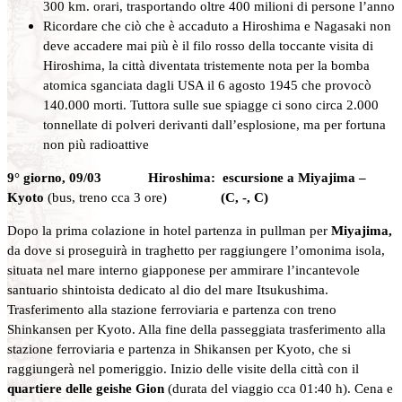
300 km. orari, trasportando oltre 400 milioni di persone l’anno
Ricordare che ciò che è accaduto a Hiroshima e Nagasaki non
deve accadere mai più è il filo rosso della toccante visita di
Hiroshima, la città diventata tristemente nota per la bomba
atomica sganciata dagli USA il 6 agosto 1945 che provocò
140.000 morti. Tuttora sulle sue spiagge ci sono circa 2.000
tonnellate di polveri derivanti dall’esplosione, ma per fortuna
non più radioattive
9° giorno, 09/03 Hiroshima: escursione a Miyajima –
Kyoto
(bus, treno cca 3 ore)
(C, -, C)
Dopo la prima colazione in hotel partenza in pullman per
Miyajima,
da dove si proseguirà in traghetto per raggiungere l’omonima isola,
situata nel mare interno giapponese per ammirare l’incantevole
santuario shintoista dedicato al dio del mare Itsukushima.
Trasferimento alla stazione ferroviaria e partenza con treno
Shinkansen per Kyoto. Alla fine della passeggiata trasferimento alla
stazione ferroviaria e partenza in Shikansen per Kyoto, che si
raggiungerà nel pomeriggio. Inizio delle visite della città con il
quartiere delle
geishe Gion
(durata del viaggio cca 01:40 h). Cena e