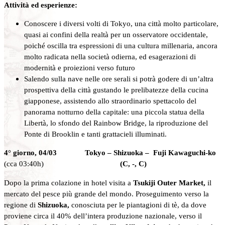
Attività ed esperienze:
Conoscere i diversi volti di Tokyo, una città molto particolare,
quasi ai confini della realtà per un osservatore occidentale,
poiché oscilla tra espressioni di una cultura millenaria, ancora
molto radicata nella società odierna, ed esagerazioni di
modernità e proiezioni verso futuro
Salendo sulla nave nelle ore serali si potrà godere di un’altra
prospettiva della città gustando le prelibatezze della cucina
giapponese, assistendo allo straordinario spettacolo del
panorama notturno della capitale: una piccola statua della
Libertà, lo sfondo del Rainbow Bridge, la riproduzione del
Ponte di Brooklin e tanti grattacieli illuminati.
4° giorno, 04/03 Tokyo – Shizuoka – Fuji Kawaguchi-ko
(cca 03:40h)
(C, -, C)
Dopo la prima colazione in hotel visita a
Tsukiji Outer Market,
il
mercato del pesce più grande del mondo. Proseguimento verso la
regione di
Shizuoka,
conosciuta per le piantagioni di tè, da dove
proviene circa il 40% dell’intera produzione nazionale, verso il