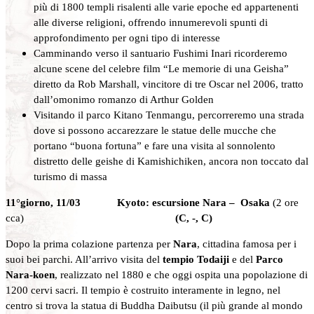
più di 1800 templi risalenti alle varie epoche ed appartenenti
alle diverse religioni, offrendo innumerevoli spunti di
approfondimento per ogni tipo di interesse
Camminando verso il santuario Fushimi Inari ricorderemo
alcune scene del celebre film “Le memorie di una Geisha”
diretto da Rob Marshall, vincitore di tre Oscar nel 2006, tratto
dall’omonimo romanzo di Arthur Golden
Visitando il parco Kitano Tenmangu, percorreremo una strada
dove si possono accarezzare le statue delle mucche che
portano “buona fortuna” e fare una visita al sonnolento
distretto delle geishe di Kamishichiken, ancora non toccato dal
turismo di massa
11°giorno, 11/03 Kyoto: escursione Nara – Osaka
(2 ore
cca)
(C, -, C)
Dopo la prima colazione partenza per
Nara
, cittadina famosa per i
suoi bei parchi. All’arrivo visita del
tempio Todaiji
e del
Parco
Nara-koen
, realizzato nel 1880 e che oggi ospita una popolazione di
1200 cervi sacri. Il tempio è costruito interamente in legno, nel
centro si trova la statua di Buddha Daibutsu (il più grande al mondo