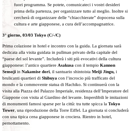
fuori programma. Se potete, comunicateci i vostri desideri
prima della partenza, per organizzare tutto al meglio. Inoltre si
cercherà di organizzare delle “chiacchierate” dopocena sulla
cultura e arte giapponese, a cura dell’accompagnatrice.
3° giorno, 03/03 Tokyo (C/-/C)
Prima colazione in hotel e incontro con la guida. La giornata sarà
dedicata alla visita guidata in pullman privato della capitale del
“paese del sol levante”. Includerà i siti più evocativi della cultura
giapponese: l’antico quartiere
Asakusa
con il tempio
Kannon
Sensoji
in
Nakamise dori
, il santuario shintoista
Meiji Jingu,
i
brulicanti quartieri di
Shibuya
con l’incrocio più trafficato del
mondo e la commovente statua di Hachiko. Si continuerà con la
visita alla Piazza del Palazzo Imperiale, residenza dell’Imperatore del
Giappone con visita al Giardino del levante. Imperdibili le imitazioni
di monumenti famosi sparse per la città: tra tutte spicca la
Tokyo
Tower
, una riproduzione della Torre Eiffel. La giornata si concluderà
con una tipica cena giapponese in crociera. Rientro in hotel,
pernottamento.