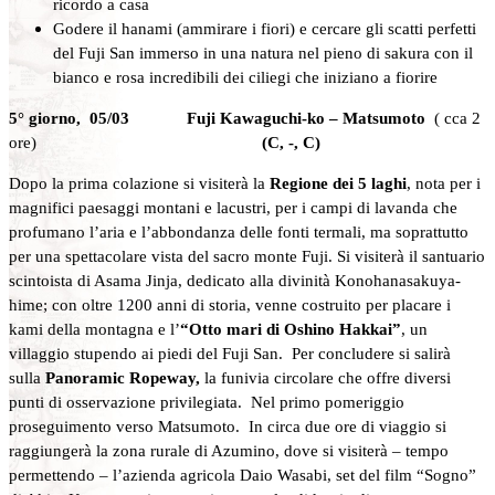
ricordo a casa
Godere il hanami (ammirare i fiori) e cercare gli scatti perfetti
del Fuji San immerso in una natura nel pieno di sakura con il
bianco e rosa incredibili dei ciliegi che iniziano a fiorire
5° giorno, 05/03 Fuji Kawaguchi-ko – Matsumoto
( cca 2
ore)
(C, -, C)
Dopo la prima colazione si visiterà la
Regione dei 5 laghi
, nota per i
magnifici paesaggi montani e lacustri, per i campi di lavanda che
profumano l’aria e l’abbondanza delle fonti termali, ma soprattutto
per una spettacolare vista del sacro monte Fuji. Si visiterà il santuario
scintoista di Asama Jinja, dedicato alla divinità Konohanasakuya-
hime; con oltre 1200 anni di storia, venne costruito per placare i
kami della montagna e l’
“Otto mari di Oshino Hakkai”
, un
villaggio stupendo ai piedi del Fuji San. Per concludere si salirà
sulla
Panoramic Ropeway,
la funivia circolare che offre diversi
punti di osservazione privilegiata. Nel primo pomeriggio
proseguimento verso Matsumoto. In circa due ore di viaggio si
raggiungerà la zona rurale di Azumino, dove si visiterà – tempo
permettendo – l’azienda agricola Daio Wasabi, set del film “Sogno”