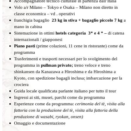
Accompagnatore tecnico culturale in partenza dall’Italia
Volo a/r Milano – Tokyo e Osaka – Milano non diretto in
classe economica – vd . operativi
franchigia bagaglio
23 kg in stiva + bagaglio
piccolo 7 kg
a
mano in cabina
Sistemazione in ottimi
hotels categoria 3* e 4 * –
di catena
internazionali / giapponesi
Piano pasti
(prime colazioni, 11 cene in ristorante) come da
programma
Trasferimenti e trasporti necessari per lo svolgimento del
programma in
pullman privato;
treno veloce e treno
shinkansen da Kanazawa a Hiroshima e da Hiroshima a
Kyoto, con spedizione bagagli inclusa; imbarcazione per la
crociera
Guida locale qualificata parlante italiano per tutto il tour
Ingressi ai siti, musei, parchi come da programma
Esperienze come da programma:
cerimonia del tè, visita alla
fattoria con la produzione del tè, visita alla fattoria della
produzione di wasabi, ryokan, onsen)
Omaggio e documentazione