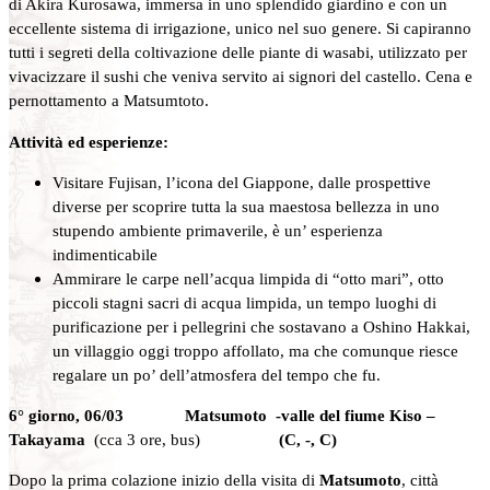
di Akira Kurosawa, immersa in uno splendido giardino e con un
eccellente sistema di irrigazione, unico nel suo genere. Si capiranno
tutti i segreti della coltivazione delle piante di wasabi, utilizzato per
vivacizzare il sushi che veniva servito ai signori del castello. Cena e
pernottamento a Matsumtoto.
Attività ed esperienze:
Visitare Fujisan, l’icona del Giappone, dalle prospettive
diverse per scoprire tutta la sua maestosa bellezza in uno
stupendo ambiente primaverile, è un’ esperienza
indimenticabile
Ammirare le carpe nell’acqua limpida di “otto mari”, otto
piccoli stagni sacri di acqua limpida, un tempo luoghi di
purificazione per i pellegrini che sostavano a Oshino Hakkai,
un villaggio oggi troppo affollato, ma che comunque riesce
regalare un po’ dell’atmosfera del tempo che fu.
6° giorno, 06/03 Matsumoto -valle del fiume Kiso –
Takayama
(cca 3 ore, bus)
(C, -, C)
Dopo la prima colazione inizio della visita di
Matsumoto
, città