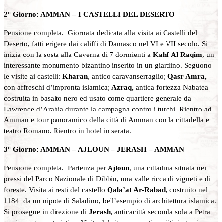
2° Giorno: AMMAN – I CASTELLI DEL DESERTO
Pensione completa. Giornata dedicata alla visita ai Castelli del
Deserto, fatti erigere dai califfi di Damasco nel VI e VII secolo. Si
inizia con la sosta alla Caverna di 7 dormienti a
Kahf
Al Raqim
, un
interessante monumento bizantino inserito in un giardino. Seguono
le visite ai castelli:
Kharan
, antico caravanserraglio;
Qasr Amra,
con affreschi d’impronta islamica;
Azraq,
antica fortezza Nabatea
costruita in basalto nero ed usato come quartiere generale da
Lawrence d’Arabia durante la campagna contro i turchi. Rientro ad
Amman e tour panoramico della città di Amman con la cittadella e
teatro Romano. Rientro in hotel in serata.
3° Giorno: AMMAN – AJLOUN – JERASH – AMMAN
Pensione completa. Partenza per
Ajloun
, una cittadina situata nei
pressi del Parco Nazionale di Dibbin, una valle ricca di vigneti e di
foreste. Visita ai resti del castello
Qala’at Ar-Rabad,
costruito nel
1184 da un nipote di Saladino, bell’esempio di architettura islamica.
Si prosegue in direzione di
Jerash,
anticacittà seconda sola a Petra