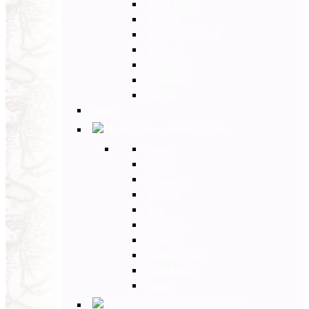
Paesi Baltici
Polonia
Paesi dei Balcani
Bulgaria
Ungheria
Romania
Grecia
Back
Medio Oriente
Back
Israele
Giordania
Turchia
Iran
Armenia
Georgia
Emirati Arabi
Uzbekistan
Oman
Estremo Oriente