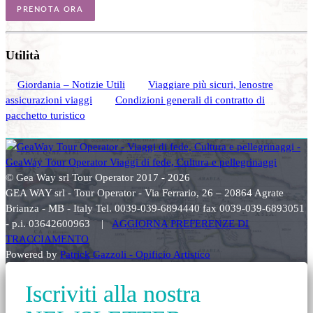
PRENOTA ORA
Utilità
Giordania – Notizie Utili
Viaggiare più sicuri, lenostre
assicurazioni viaggi
Condizioni generali di contratto di
pacchetto turistico
© Gea Way srl Tour Operator 2017 - 2026
GEA WAY srl - Tour Operator - Via Ferrario, 26 – 20864 Agrate
Brianza - MB - Italy Tel. 0039-039-6894440 fax 0039-039-6893051
- p.i. 03642600963 |
AGGIORNA PREFERENZE DI
TRACCIAMENTO
Powered by
Patrick Gazzoli - Opificio Artistico
Iscriviti alla nostra