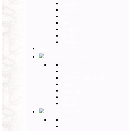
Umbria
Abruzzo
Veneto
Sicilia
Campania
Puglia
Toscana
Back
Europa Ovest
Back
Germania
Gran Bretagna e Irlanda
Paesi Scandinavi
Portogallo
Spagna
Francia
Europa Est
Back
Russia