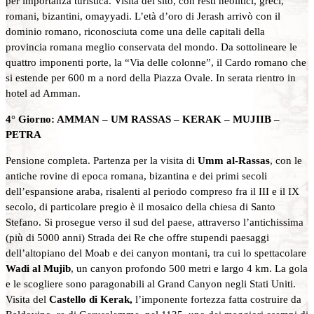
per importanza turistica. Visita del sito, con resti neolitici, greci,
romani, bizantini, omayyadi. L’età d’oro di Jerash arrivò con il
dominio romano, riconosciuta come una delle capitali della
provincia romana meglio conservata del mondo. Da sottolineare le
quattro imponenti porte, la “Via delle colonne”, il Cardo romano che
si estende per 600 m a nord della Piazza Ovale. In serata rientro in
hotel ad Amman.
4° Giorno: AMMAN – UM RASSAS – KERAK – MUJIIB –
PETRA
Pensione completa. Partenza per la visita di
Umm al-Rassas
, con le
antiche rovine di epoca romana, bizantina e dei primi secoli
dell’espansione araba, risalenti al periodo compreso fra il III e il IX
secolo, di particolare pregio è il mosaico della chiesa di Santo
Stefano. Si prosegue verso il sud del paese, attraverso l’antichissima
(più di 5000 anni) Strada dei Re che offre stupendi paesaggi
dell’altopiano del Moab e dei canyon montani, tra cui lo spettacolare
Wadi al Mujib
, un canyon profondo 500 metri e largo 4 km. La gola
e le scogliere sono paragonabili al Grand Canyon negli Stati Uniti.
Visita del
Castello di Kerak,
l’imponente fortezza fatta costruire da