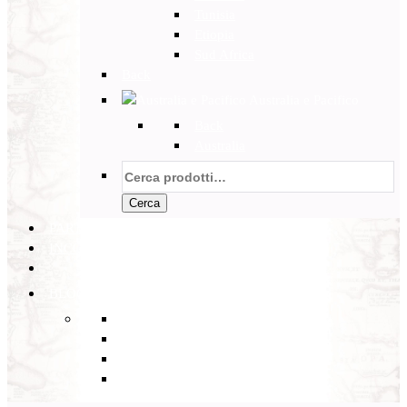
Tunisia
Etiopia
Sud Africa
Back
Australia e Pacifico
Back
Australia
Cerca:
Cerca
PARTENZE GARANTITE
INCOMING
BLOG
Back
Eventi
Diario di Viaggi
Notizie