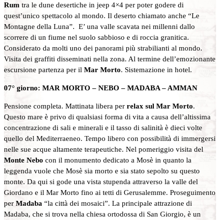
Rum
tra le dune desertiche in jeep 4×4 per poter godere di
quest’unico spettacolo al mondo. Il deserto chiamato anche “Le
Montagne della Luna”. E’ una valle scavata nei millenni dallo
scorrere di un fiume nel suolo sabbioso e di roccia granitica.
Considerato da molti uno dei panorami più strabilianti al mondo.
Visita dei graffiti disseminati nella zona. Al termine dell’emozionante
escursione partenza per il
Mar Morto
. Sistemazione in hotel.
07° giorno: MAR MORTO – NEBO – MADABA – AMMAN
Pensione completa. Mattinata libera per
relax sul Mar Morto
.
Questo mare è privo di qualsiasi forma di vita a causa dell’altissima
concentrazione di sali e minerali e il tasso di salinità è dieci volte
quello del Mediterraeneo. Tempo libero con possibilità di immergersi
nelle sue acque altamente terapeutiche. Nel pomeriggio visita del
Monte Nebo
con il monumento dedicato a Mosè in quanto la
leggenda vuole che Mosè sia morto e sia stato sepolto su questo
monte. Da qui si gode una vista stupenda attraverso la valle del
Giordano e il Mar Morto fino ai tetti di Gerusalemme. Proseguimento
per
Madaba
“la città dei mosaici”. La principale attrazione di
Madaba, che si trova nella chiesa ortodossa di San Giorgio, è un