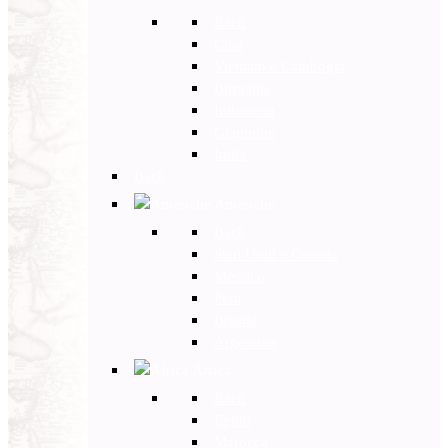
Back
Cina
Vietnam e Cambogia
Birmania
Indonesia
Giappone
India
Back
Americhe
Back
Stati Uniti e Canada
Messico
Perù
Brasile
Argentina
Africa
Back
Egitto
Marocco