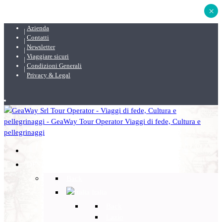
×
Azienda
Contatti
Newsletter
Viaggiare sicuri
Condizioni Generali
Privacy & Legal
DESTINAZIONI
Back
Italia
Back
Lazio