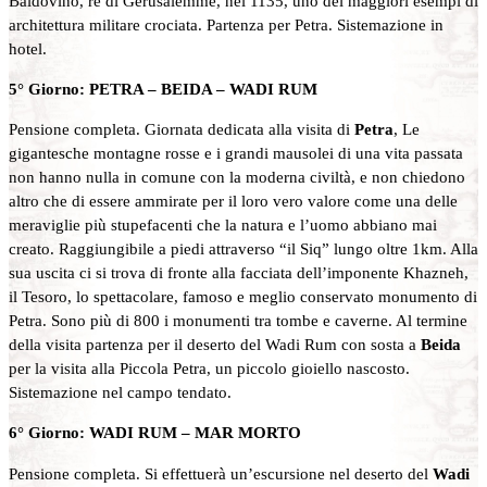
Baldovino, re di Gerusalemme, nel 1135, uno dei maggiori esempi di
architettura militare crociata. Partenza per Petra. Sistemazione in
hotel.
5° Giorno: PETRA – BEIDA – WADI RUM
Pensione completa. Giornata dedicata alla visita di
Petra
, Le
gigantesche montagne rosse e i grandi mausolei di una vita passata
non hanno nulla in comune con la moderna civiltà, e non chiedono
altro che di essere ammirate per il loro vero valore come una delle
meraviglie più stupefacenti che la natura e l’uomo abbiano mai
creato. Raggiungibile a piedi attraverso “il Siq” lungo oltre 1km. Alla
sua uscita ci si trova di fronte alla facciata dell’imponente Khazneh,
il Tesoro, lo spettacolare, famoso e meglio conservato monumento di
Petra. Sono più di 800 i monumenti tra tombe e caverne. Al termine
della visita partenza per il deserto del Wadi Rum con sosta a
Beida
per la visita alla Piccola Petra, un piccolo gioiello nascosto.
Sistemazione nel campo tendato.
6° Giorno: WADI RUM – MAR MORTO
Pensione completa. Si effettuerà un’escursione nel deserto del
Wadi