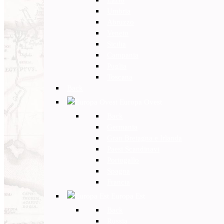
Umbria
Abruzzo
Veneto
Sicilia
Campania
Puglia
Toscana
Back
Europa Ovest
Back
Germania
Gran Bretagna e Irlanda
Paesi Scandinavi
Portogallo
Spagna
Francia
Europa Est
Back
Russia