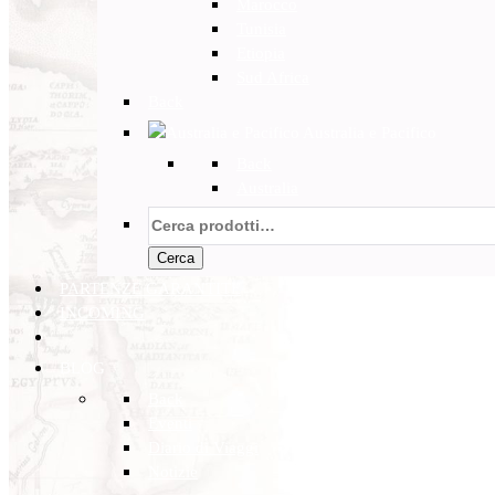
Marocco
Tunisia
Etiopia
Sud Africa
Back
Australia e Pacifico
Back
Australia
Cerca:
Cerca
PARTENZE GARANTITE
INCOMING
BLOG
Back
Eventi
Diario di Viaggi
Notizie