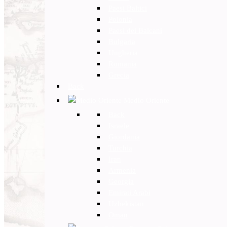
Paesi Baltici
Polonia
Paesi dei Balcani
Bulgaria
Ungheria
Romania
Grecia
Back
Medio Oriente
Back
Israele
Giordania
Turchia
Iran
Armenia
Georgia
Emirati Arabi
Uzbekistan
Oman