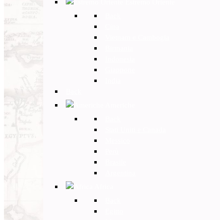
Estremo Oriente
Back
Cina
Vietnam e Cambogia
Birmania
Indonesia
Giappone
India
Back
Americhe
Back
Stati Uniti e Canada
Messico
Perù
Brasile
Argentina
Africa
Back
Egitto