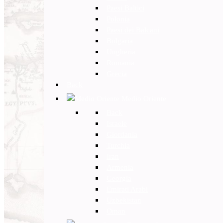
Paesi Baltici
Polonia
Paesi dei Balcani
Bulgaria
Ungheria
Romania
Grecia
Back
Medio Oriente
Back
Israele
Giordania
Turchia
Iran
Armenia
Georgia
Emirati Arabi
Uzbekistan
Oman