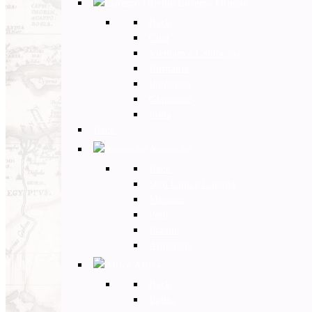
Estremo Oriente
Back
Cina
Vietnam e Cambogia
Birmania
Indonesia
Giappone
India
Back
Americhe
Back
Stati Uniti e Canada
Messico
Perù
Brasile
Argentina
Africa
Back
Egitto