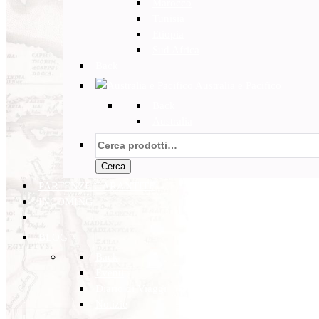
Marocco
Tunisia
Etiopia
Sud Africa
Back
Australia e Pacifico
Back
Australia
Cerca:
Cerca
PARTENZE GARANTITE
INCOMING
BLOG
Back
Eventi
Diario di Viaggi
Notizie