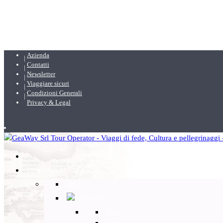
Azienda
Contatti
Newsletter
Viaggiare sicuri
Condizioni Generali
Privacy & Legal
DESTINAZIONI
Back
Italia
Back
Lazio