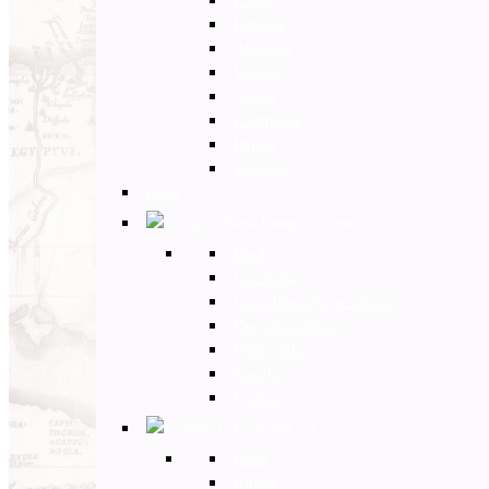
Umbria
Abruzzo
Veneto
Sicilia
Campania
Puglia
Toscana
Back
Europa Ovest
Back
Germania
Gran Bretagna e Irlanda
Paesi Scandinavi
Portogallo
Spagna
Francia
Europa Est
Back
Russia