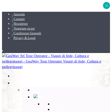
×
Azienda
Contatti
Newsletter
Viaggiare sicuri
Condizioni Generali
Privacy & Legal
DESTINAZIONI
Back
Italia
Back
Lazio