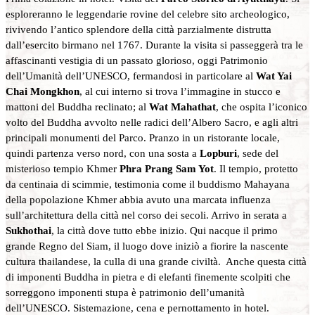
esploreranno le leggendarie rovine del celebre sito archeologico,
rivivendo l’antico splendore della città parzialmente distrutta
dall’esercito birmano nel 1767. Durante la visita si passeggerà tra le
affascinanti vestigia di un passato glorioso, oggi Patrimonio
dell’Umanità dell’UNESCO, fermandosi in particolare al
Wat Yai
Chai Mongkhon
, al cui interno si trova l’immagine in stucco e
mattoni del Buddha reclinato; al
Wat Mahathat
, che ospita l’iconico
volto del Buddha avvolto nelle radici dell’Albero Sacro, e agli altri
principali monumenti del Parco. Pranzo in un ristorante locale,
quindi partenza verso nord, con una sosta a
Lopburi
, sede del
misterioso tempio Khmer
Phra Prang Sam Yot
. Il tempio, protetto
da centinaia di scimmie, testimonia come il buddismo Mahayana
della popolazione Khmer abbia avuto una marcata influenza
sull’architettura della città nel corso dei secoli. Arrivo in serata a
Sukhothai
, la città dove tutto ebbe inizio. Qui nacque il primo
grande Regno del Siam, il luogo dove iniziò a fiorire la nascente
cultura thailandese, la culla di una grande civiltà. Anche questa città
di imponenti Buddha in pietra e di elefanti finemente scolpiti che
sorreggono imponenti stupa è patrimonio dell’umanità
dell’UNESCO. Sistemazione, cena e pernottamento in hotel.