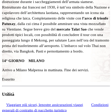
distruzione durante i saccheggiamenti dell’armata siamese.
Ristrutturato dai francesi nel 1930, è tutt’ora simbolo della Nazione e
capolavoro dell’architettura laotiana, rappresentando un icona sia
religiosa che laica. Completamento delle visite con
l’arco di trionfo
Patuxay
, dalla cui cima è possibile ammirare una vista mozzafiato
su Vientiane. Segue breve giro del
mercato Talat Sao
che vende
prodotti tipici locali, con possibilità di concludere il tour con una
passeggiata lungo il Mekong, per salutare Laos nell’ora del tramonto
prima del trasferimento all’aeroporto. L’imbarco sul volo Thai non
diretto, via Bangkok. Pasti e pernottamento a bordo.
14° GIORNO MILANO
Arrivo a Milano Malpensa in mattinata. Fine dei servizi.
Esaurito
Utilità
Viaggiare più sicuri, lenostre assicurazioni viaggi
Condizioni
generali di contratto di pacchetto turistico