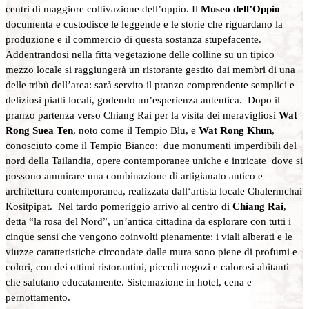
centri di maggiore coltivazione dell’oppio. Il
Museo dell’Oppio
documenta e custodisce le leggende e le storie che riguardano la
produzione e il commercio di questa sostanza stupefacente.
Addentrandosi nella fitta vegetazione delle colline su un tipico
mezzo locale si raggiungerà un ristorante gestito dai membri di una
delle tribù dell’area: sarà servito il pranzo comprendente semplici e
deliziosi piatti locali, godendo un’esperienza autentica. Dopo il
pranzo partenza verso Chiang Rai per la visita dei meravigliosi
Wat
Rong Suea Ten
, noto come il Tempio Blu, e
Wat Rong Khun
,
conosciuto come il Tempio Bianco: due monumenti imperdibili del
nord della Tailandia, opere contemporanee uniche e intricate dove si
possono ammirare una combinazione di artigianato antico e
architettura contemporanea, realizzata dall‘artista locale Chalermchai
Kositpipat. Nel tardo pomeriggio arrivo al centro di
Chiang Rai
,
detta “la rosa del Nord”, un’antica cittadina da esplorare con tutti i
cinque sensi che vengono coinvolti pienamente: i viali alberati e le
viuzze caratteristiche circondate dalle mura sono piene di profumi e
colori, con dei ottimi ristorantini, piccoli negozi e calorosi abitanti
che salutano educatamente. Sistemazione in hotel, cena e
pernottamento.