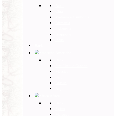
Back
Cina
Vietnam e Cambogia
Birmania
Indonesia
Giappone
India
Back
Americhe
Back
Stati Uniti e Canada
Messico
Perù
Brasile
Argentina
Africa
Back
Egitto
Marocco