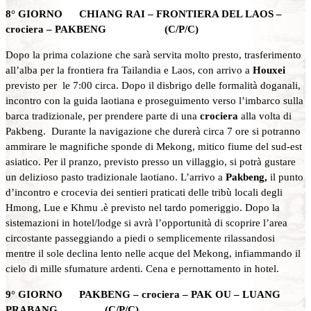
8° GIORNO CHIANG RAI – FRONTIERA DEL LAOS –
crociera – PAKBENG (C/P/C)
Dopo la prima colazione che sarà servita molto presto, trasferimento
all’alba per la frontiera fra Tailandia e Laos, con arrivo a
Houxei
previsto per le 7:00 circa. Dopo il disbrigo delle formalità doganali,
incontro con la guida laotiana e proseguimento verso l’imbarco sulla
barca tradizionale, per prendere parte di una
crociera
alla volta di
Pakbeng. Durante la navigazione che durerà circa 7 ore si potranno
ammirare le magnifiche sponde di Mekong, mitico fiume del sud-est
asiatico. Per il pranzo, previsto presso un villaggio, si potrà gustare
un delizioso pasto tradizionale laotiano. L’arrivo a
Pakbeng,
il punto
d’incontro e crocevia dei sentieri praticati delle tribù locali degli
Hmong, Lue e Khmu .è previsto nel tardo pomeriggio. Dopo la
sistemazioni in hotel/lodge si avrà l’opportunità di scoprire l’area
circostante passeggiando a piedi o semplicemente rilassandosi
mentre il sole declina lento nelle acque del Mekong, infiammando il
cielo di mille sfumature ardenti. Cena e pernottamento in hotel.
9° GIORNO PAKBENG – crociera – PAK OU – LUANG
PRABANG (C/P/C)