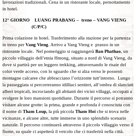
lavorazioni tradizionali. Cena in un ristorante locale, pernottamento
in hotel.
12° GIORNO LUANG PRABANG – treno – VANG VIENG
(C/P/C)
Prima colazione in hotel. Trasferimento alla stazione per la partenza
in treno per
Vang Vieng
. Arrivo a Vang Vieng e pranzo in un
ristorante locale. Nel pomeriggio si raggiungerà
Ban Phathao
, un
piccolo villaggio dell’etnia Hmong, situato a nord di Vang Vieng, da
dove si partirà per un leggero trekking, attraversando le risaie del
color verde acceso, con lo sguardo che si alza verso le possenti
montagne calcaree che abbracciano l’orizzonte tutt’intorno. Lungo
la passeggiata si percorreranno idilliaci sentieri, all’ombra di slanciati
alberi tropicali, incrociando gli abitanti dei vicini villaggi, occupati a
svolgere le loro mansioni quotidiane. Durante il percorso si potranno
visitare alcune grotte: la prima, grande e profonda è conosciuta con
il nome di
Tham Loup,
la più piccola
Tham Hoi
che si trova nelle
vicinanze, e alcune altre, tutte immerse in uno splendido scenario
naturale. Il percorso continuerà attraverso il piccolo villaggio verso il
fiume, su quale ci aspetterà il veicolo che ci trasferirà nella città.