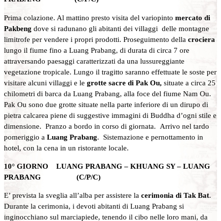
Prima colazione. Al mattino presto visita del variopinto
mercato di
Pakbeng
dove si radunano gli abitanti dei villaggi delle montagne
limitrofe per vendere i propri prodotti. Proseguimento della
crociera
lungo il fiume fino a Luang Prabang, di durata di circa 7 ore
attraversando paesaggi caratterizzati da una lussureggiante
vegetazione tropicale. Lungo il tragitto saranno effettuate le soste per
visitare alcuni villaggi e le
grotte sacre di
Pak Ou,
situate a circa 25
chilometri di barca da Luang Prabang, alla foce del fiume Nam Ou.
Pak Ou sono due grotte situate nella parte inferiore di un dirupo di
pietra calcarea piene di suggestive immagini di Buddha d’ogni stile e
dimensione. Pranzo a bordo in corso di giornata. Arrivo nel tardo
pomeriggio a
Luang Prabang
. Sistemazione e pernottamento in
hotel, con la cena in un ristorante locale.
10° GIORNO LUANG PRABANG – KHUANG SY – LUANG
PRABANG (C/P/C)
E’ prevista la sveglia all’alba per assistere la
cerimonia di Tak Bat
.
Durante la cerimonia, i devoti abitanti di Luang Prabang si
inginocchiano sul marciapiede, tenendo il cibo nelle loro mani, da