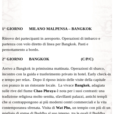
1° GIORNO MILANO MALPENSA – BANGKOK
Ritrovo dei partecipanti in aeroporto. Operazioni di imbarco e
partenza con volo diretto di linea per Bangkok. Pasti e
pernottamento a bordo.
2° GIORNO BANGKOK (C/P/C)
Arrivo a Bangkok in primissima mattinata. Operazioni di sbarco,
incontro con la guida e trasferimento privato in hotel. Early check-in
e tempo per relax. Dopo il riposo inizio delle visite della capitale
con pranzo in un ristorante locale. La vivace
Bangkok
, adagiata
sulle rive del fiume
Chao Phraya
è nota per i suoi contrasti: una
tradizione religiosa molto sentita, sfavillanti palazzi, antichi templi
che si contrappongono ai più moderni centri commerciali e la vita
contemporanea sfrenata. Visita di
Wat Pho,
un tempio con più di un
migliaio di statue di Buddha al suo interno, tra le quali il Buddha