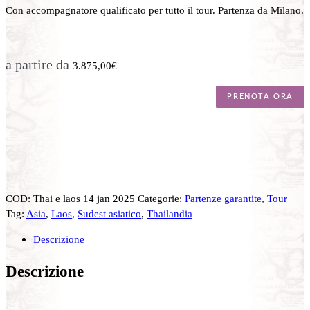
Con accompagnatore qualificato per tutto il tour. Partenza da Milano.
a partire da
3.875,00
€
PRENOTA ORA
COD:
Thai e laos 14 jan 2025
Categorie:
Partenze garantite
,
Tour
Tag:
Asia
,
Laos
,
Sudest asiatico
,
Thailandia
Descrizione
Descrizione