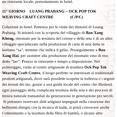
un ristorante locale, pernottamento in hotel.
11° GIORNO LUANG PRABANG – OCK POP TOK
WEAVING CRAFT CENTRE (C/P/C)
Colazione in hotel. Partenza per le visite dei dintorni di Luang
Prabang. Si inizierà con la scoperta del villaggio di
Ban Xang
Khong,
rinomato per la tessitura del cotone e della seta e di un altro
villaggio specializzato nella produzione di carta di seta detta in
laotiano “sa”, termine che indica il gelso. Proseguimento a
Ban
Xang Hai
, per assistere alla produzione del rinomato vino di riso
detto “lao”. Pranzo in ristorante e tempo a disposizione. Nel
pomeriggio, visita al centro artigianale di tessitura
Ock Pop Tok
Weaving Craft Centre,
il luogo perfetto se interessati ai tradizionali
prodotti artigianali, dove sarà possibile scoprire la bellezza e i segreti
dei tessuti dei lao, grazie a una guida locale del centro che illustrerà
ogni passaggio della complicata tessitura della seta e dei processi di
tintura naturale tramandati da generazione in generazione per secoli.
Si potranno osservare abili artigiani impegnati nella creazione dei
bellissimi disegni con la tecnica di batik, si potrà conoscere anche
l’ottenimento e la tessitura della fibra di bambù, e alcune altre