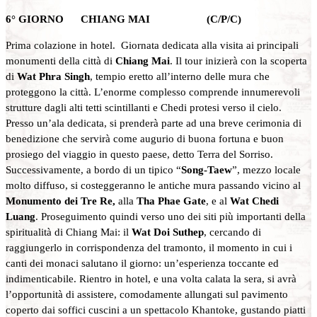
6° GIORNO CHIANG MAI (C/P/C)
Prima colazione in hotel. Giornata dedicata alla visita ai principali
monumenti della città di
Chiang Mai
. Il tour inizierà con la scoperta
di
Wat Phra Singh
, tempio eretto all’interno delle mura che
proteggono la città. L’enorme complesso comprende innumerevoli
strutture dagli alti tetti scintillanti e Chedi protesi verso il cielo.
Presso un’ala dedicata, si prenderà parte ad una breve cerimonia di
benedizione che servirà come augurio di buona fortuna e buon
prosiego del viaggio in questo paese, detto Terra del Sorriso.
Successivamente, a bordo di un tipico “
Song-Taew
”, mezzo locale
molto diffuso, si costeggeranno le antiche mura passando vicino al
Monumento dei Tre Re,
alla
Tha Phae Gate
, e al
Wat Chedi
Luang
. Proseguimento quindi verso uno dei siti più importanti della
spiritualità di Chiang Mai: il
Wat Doi Suthep
, cercando di
raggiungerlo in corrispondenza del tramonto, il momento in cui i
canti dei monaci salutano il giorno: un’esperienza toccante ed
indimenticabile. Rientro in hotel, e una volta calata la sera, si avrà
l’opportunità di assistere, comodamente allungati sul pavimento
coperto dai soffici cuscini a un spettacolo Khantoke, gustando piatti