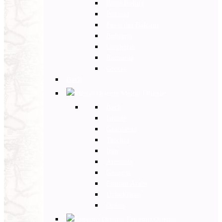
Paesi Baltici
Polonia
Paesi dei Balcani
Bulgaria
Ungheria
Romania
Grecia
Back
Medio Oriente
Back
Israele
Giordania
Turchia
Iran
Armenia
Georgia
Emirati Arabi
Uzbekistan
Oman
Estremo Oriente