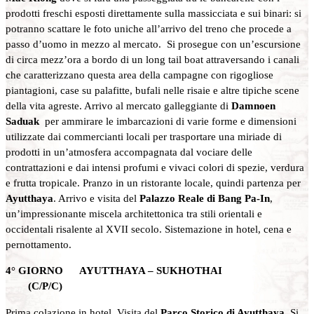
prodotti freschi esposti direttamente sulla massicciata e sui binari: si
potranno scattare le foto uniche all’arrivo del treno che procede a
passo d’uomo in mezzo al mercato. Si prosegue con un’escursione
di circa mezz’ora a bordo di un long tail boat attraversando i canali
che caratterizzano questa area della campagne con rigogliose
piantagioni, case su palafitte, bufali nelle risaie e altre tipiche scene
della vita agreste. Arrivo al mercato galleggiante di
Damnoen
Saduak
per ammirare le imbarcazioni di varie forme e dimensioni
utilizzate dai commercianti locali per trasportare una miriade di
prodotti in un’atmosfera accompagnata dal vociare delle
contrattazioni e dai intensi profumi e vivaci colori di spezie, verdura
e frutta tropicale. Pranzo in un ristorante locale, quindi partenza per
Ayutthaya
. Arrivo e visita del
Palazzo Reale di Bang Pa-In
,
un’impressionante miscela architettonica tra stili orientali e
occidentali risalente al XVII secolo. Sistemazione in hotel, cena e
pernottamento.
4° GIORNO AYUTTHAYA – SUKHOTHAI
(C/P/C)
Prima colazione in hotel. Visita del
Parco Storico di Ayutthaya
. Si