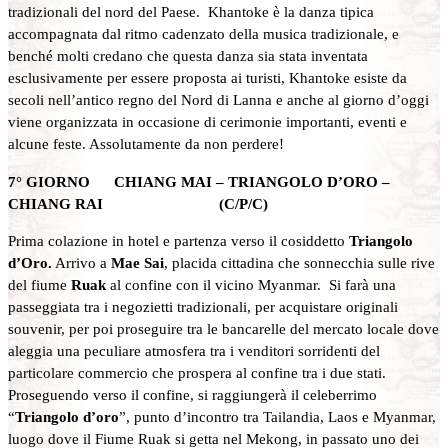
tradizionali del nord del Paese. Khantoke è la danza tipica
accompagnata dal ritmo cadenzato della musica tradizionale, e
benché molti credano che questa danza sia stata inventata
esclusivamente per essere proposta ai turisti, Khantoke esiste da
secoli nell’antico regno del Nord di Lanna e anche al giorno d’oggi
viene organizzata in occasione di cerimonie importanti, eventi e
alcune feste. Assolutamente da non perdere!
7° GIORNO CHIANG MAI – TRIANGOLO D’ORO –
CHIANG RAI (C/P/C)
Prima colazione in hotel e partenza verso il cosiddetto
Triangolo
d’Oro.
Arrivo a
Mae Sai
, placida cittadina che sonnecchia sulle rive
del fiume
Ruak
al confine con il vicino Myanmar. Si farà una
passeggiata tra i negozietti tradizionali, per acquistare originali
souvenir, per poi proseguire tra le bancarelle del mercato locale dove
aleggia una peculiare atmosfera tra i venditori sorridenti del
particolare commercio che prospera al confine tra i due stati.
Proseguendo verso il confine, si raggiungerà il celeberrimo
“
Triangolo d’oro
”, punto d’incontro tra Tailandia, Laos e Myanmar,
luogo dove il Fiume Ruak si getta nel Mekong, in passato uno dei