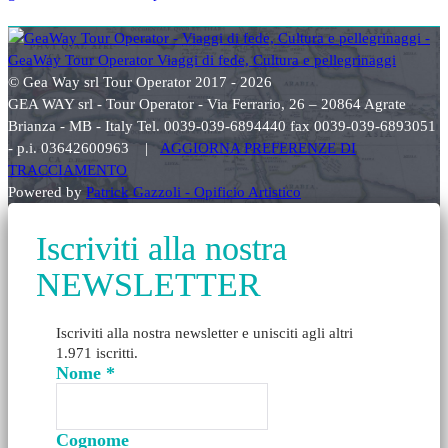
© Gea Way srl Tour Operator 2017 - 2026
GEA WAY srl - Tour Operator - Via Ferrario, 26 – 20864 Agrate
Brianza - MB - Italy Tel. 0039-039-6894440 fax 0039-039-6893051
- p.i. 03642600963 |
AGGIORNA PREFERENZE DI
TRACCIAMENTO
Powered by
Patrick Gazzoli - Opificio Artistico
Iscriviti alla nostra
NEWSLETTER
Iscriviti alla nostra newsletter e unisciti agli altri
1.971 iscritti.
Nome
*
Cognome