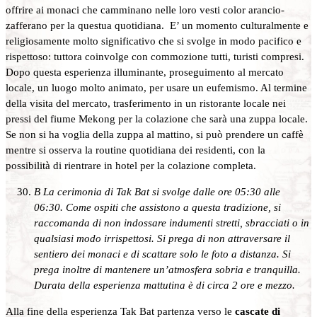
offrire ai monaci che camminano nelle loro vesti color arancio-
zafferano per la questua quotidiana. E’ un momento culturalmente e
religiosamente molto significativo che si svolge in modo pacifico e
rispettoso: tuttora coinvolge con commozione tutti, turisti compresi.
Dopo questa esperienza illuminante, proseguimento al mercato
locale, un luogo molto animato, per usare un eufemismo. Al termine
della visita del mercato, trasferimento in un ristorante locale nei
pressi del fiume Mekong per la colazione che sarà una zuppa locale.
Se non si ha voglia della zuppa al mattino, si può prendere un caffè
mentre si osserva la routine quotidiana dei residenti, con la
possibilità di rientrare in hotel per la colazione completa.
B La cerimonia di Tak Bat si svolge dalle ore 05:30 alle
06:30. Come ospiti che assistono a questa tradizione, si
raccomanda di non indossare indumenti stretti, sbracciati o in
qualsiasi modo irrispettosi. Si prega di non attraversare il
sentiero dei monaci e di scattare solo le foto a distanza. Si
prega inoltre di mantenere un’atmosfera sobria e tranquilla.
Durata della esperienza mattutina è di circa 2 ore e mezzo.
Alla fine della esperienza Tak Bat partenza verso le
cascate di