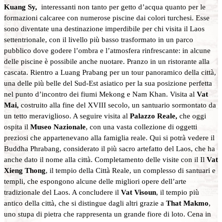
Kuang Sy,
interessanti non tanto per getto d’acqua quanto per le
formazioni calcaree con numerose piscine dai colori turchesi. Esse
sono diventate una destinazione imperdibile per chi visita il Laos
settentrionale, con il livello più basso trasformato in un parco
pubblico dove godere l’ombra e l’atmosfera rinfrescante: in alcune
delle piscine è possibile anche nuotare. Pranzo in un ristorante alla
cascata. Rientro a Luang Prabang per un tour panoramico della città,
una delle più belle del Sud-Est asiatico per la sua posizione perfetta
nel punto d’incontro dei fiumi Mekong e Nam Khan. Visita al
Vat
Mai,
costruito alla fine del XVIII secolo, un santuario sormontato da
un tetto meraviglioso. A seguire visita al
Palazzo Reale,
che oggi
ospita il
Museo Nazionale
, con una vasta collezione di oggetti
preziosi che appartenevano alla famiglia reale. Qui si potrà vedere il
Buddha Phrabang, considerato il più sacro artefatto del Laos, che ha
anche dato il nome alla città. Completamento delle visite con il Il
Vat
Xieng Thong
, il tempio della Città Reale, un complesso di santuari e
templi, che espongono alcune delle migliori opere dell’arte
tradizionale del Laos. A concludere il
Vat Visoun
, il tempio più
antico della città, che si distingue dagli altri grazie a
That Makmo
,
uno stupa di pietra che rappresenta un grande fiore di loto. Cena in