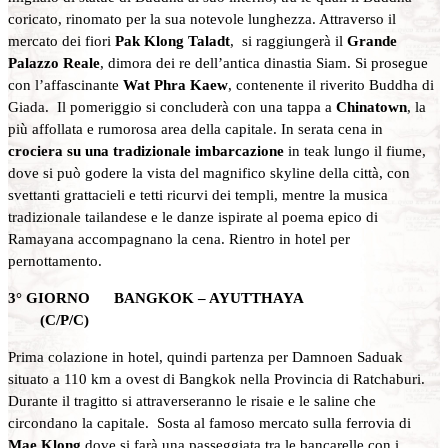
coricato, rinomato per la sua notevole lunghezza. Attraverso il
mercato dei fiori
Pak Klong Taladt
, si raggiungerà il
Grande
Palazzo Reale
, dimora dei re dell’antica dinastia Siam. Si prosegue
con l’affascinante
Wat Phra Kaew
, contenente il riverito Buddha di
Giada. Il pomeriggio si concluderà con una tappa a
Chinatown
, la
più affollata e rumorosa area della capitale. In serata cena in
crociera su una tradizionale imbarcazione
in teak lungo il fiume,
dove si può godere la vista del magnifico skyline della città, con
svettanti grattacieli e tetti ricurvi dei templi, mentre la musica
tradizionale tailandese e le danze ispirate al poema epico di
Ramayana accompagnano la cena. Rientro in hotel per
pernottamento.
3° GIORNO BANGKOK – AYUTTHAYA
(C/P/C)
Prima colazione in hotel, quindi partenza per Damnoen Saduak
situato a 110 km a ovest di Bangkok nella Provincia di Ratchaburi.
Durante il tragitto si attraverseranno le risaie e le saline che
circondano la capitale. Sosta al famoso mercato sulla ferrovia di
Mae Klong
dove si farà una passeggiata tra le bancarelle con i