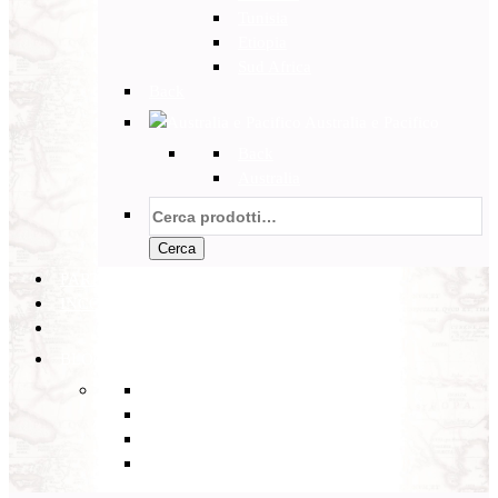
Tunisia
Etiopia
Sud Africa
Back
Australia e Pacifico
Back
Australia
Cerca:
Cerca
PARTENZE GARANTITE
INCOMING
BLOG
Back
Eventi
Diario di Viaggi
Notizie