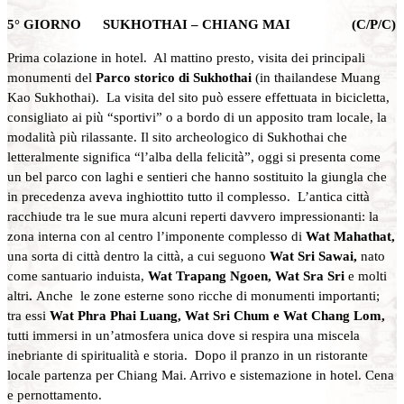
5° GIORNO SUKHOTHAI – CHIANG MAI (C/P/C)
Prima colazione in hotel. Al mattino presto, visita dei principali
monumenti del
Parco storico di Sukhothai
(in thailandese Muang
Kao Sukhothai). La visita del sito può essere effettuata in bicicletta,
consigliato ai più “sportivi” o a bordo di un apposito tram locale, la
modalità più rilassante. Il sito archeologico di Sukhothai che
letteralmente significa “l’alba della felicità”, oggi si presenta come
un bel parco con laghi e sentieri che hanno sostituito la giungla che
in precedenza aveva inghiottito tutto il complesso. L’antica città
racchiude tra le sue mura alcuni reperti davvero impressionanti: la
zona interna con al centro l’imponente complesso di
Wat Mahathat,
una sorta di città dentro la città, a cui seguono
Wat Sri Sawai,
nato
come santuario induista,
Wat Trapang Ngoen,
Wat
Sra Sri
e molti
altri
.
Anche le zone esterne sono ricche di monumenti importanti;
tra essi
Wat
Phra Phai Luang, Wat Sri Chum e Wat Chang Lom,
tutti immersi in un’atmosfera unica dove si respira una miscela
inebriante di spiritualità e storia. Dopo il pranzo in un ristorante
locale partenza per Chiang Mai. Arrivo e sistemazione in hotel. Cena
e pernottamento.