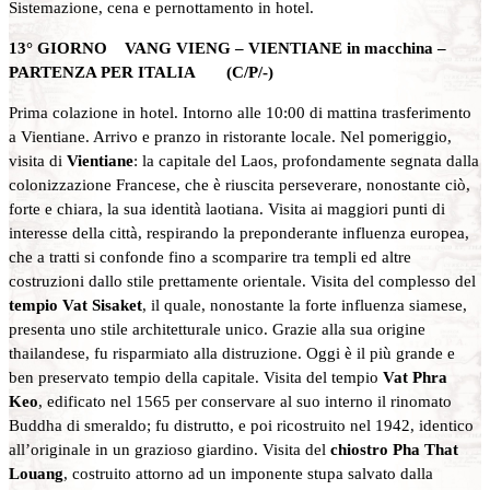
Sistemazione, cena e pernottamento in hotel.
13° GIORNO VANG VIENG – VIENTIANE in macchina –
PARTENZA PER ITALIA (C/P/-)
Prima colazione in hotel. Intorno alle 10:00 di mattina trasferimento
a Vientiane. Arrivo e pranzo in ristorante locale. Nel pomeriggio,
visita di
Vientiane
: la capitale del Laos, profondamente segnata dalla
colonizzazione Francese, che è riuscita perseverare, nonostante ciò,
forte e chiara, la sua identità laotiana. Visita ai maggiori punti di
interesse della città, respirando la preponderante influenza europea,
che a tratti si confonde fino a scomparire tra templi ed altre
costruzioni dallo stile prettamente orientale. Visita del complesso del
tempio Vat Sisaket
, il quale, nonostante la forte influenza siamese,
presenta uno stile architetturale unico. Grazie alla sua origine
thailandese, fu risparmiato alla distruzione. Oggi è il più grande e
ben preservato tempio della capitale. Visita del tempio
Vat Phra
Keo
, edificato nel 1565 per conservare al suo interno il rinomato
Buddha di smeraldo; fu distrutto, e poi ricostruito nel 1942, identico
all’originale in un grazioso giardino. Visita del
chiostro Pha That
Louang
, costruito attorno ad un imponente stupa salvato dalla