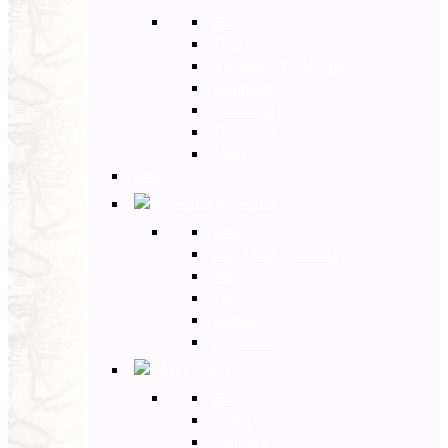
Back
Cina
Vietnam e Cambogia
Birmania
Indonesia
Giappone
India
Back
Americhe
Back
Stati Uniti e Canada
Messico
Perù
Brasile
Argentina
Africa
Back
Egitto
Marocco