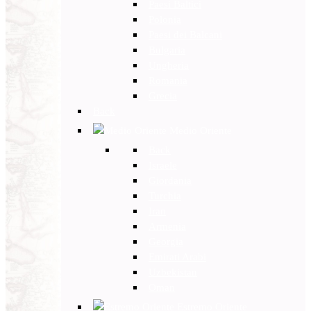
Paesi Baltici
Polonia
Paesi dei Balcani
Bulgaria
Ungheria
Romania
Grecia
Back
Medio Oriente
Back
Israele
Giordania
Turchia
Iran
Armenia
Georgia
Emirati Arabi
Uzbekistan
Oman
Estremo Oriente