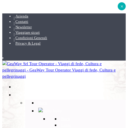
×
Azienda
Contatti
Newsletter
Viaggiare sicuri
Condizioni Generali
Privacy & Legal
DESTINAZIONI
Back
Italia
Back
Lazio