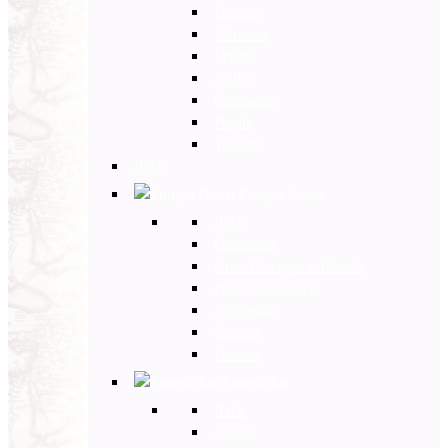
Umbria
Abruzzo
Veneto
Sicilia
Campania
Puglia
Toscana
Back
Europa Ovest
Back
Germania
Gran Bretagna e Irlanda
Paesi Scandinavi
Portogallo
Spagna
Francia
Europa Est
Back
Russia