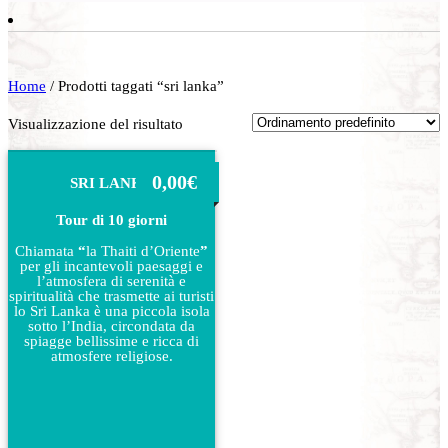
Home
/ Prodotti taggati “sri lanka”
Visualizzazione del risultato
0,00
€
SRI LANKA
Tour di 10 giorni
Chiamata
“
la Thaiti d’Oriente
”
per gli incantevoli paesaggi e
l’atmosfera di serenità e
spiritualità che trasmette ai turisti
lo Sri Lanka è una piccola isola
sotto l’India, circondata da
spiagge bellissime e ricca di
atmosfere religiose.