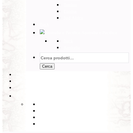
Tunisia
Etiopia
Sud Africa
Back
Australia e Pacifico
Back
Australia
Cerca:
Cerca
PARTENZE GARANTITE
INCOMING
BLOG
Back
Eventi
Diario di Viaggi
Notizie