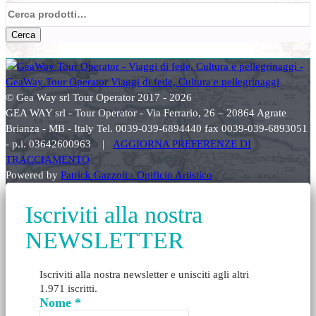
Cerca:
Cerca
© Gea Way srl Tour Operator 2017 - 2026
GEA WAY srl - Tour Operator - Via Ferrario, 26 – 20864 Agrate
Brianza - MB - Italy Tel. 0039-039-6894440 fax 0039-039-6893051
- p.i. 03642600963 |
AGGIORNA PREFERENZE DI
TRACCIAMENTO
Powered by
Patrick Gazzoli - Opificio Artistico
Iscriviti alla nostra
NEWSLETTER
Iscriviti alla nostra newsletter e unisciti agli altri
1.971 iscritti.
Nome
*