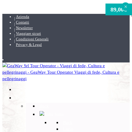
×
89,00
€
Azienda
Contatti
Newsletter
Viaggiare sicuri
Condizioni Generali
Privacy & Legal
DESTINAZIONI
Back
Italia
Back
Lazio