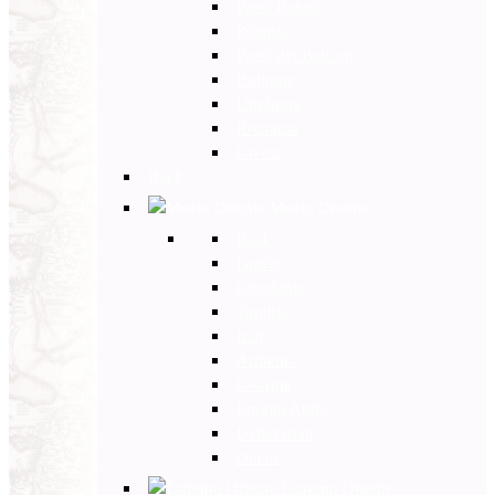
Paesi Baltici
Polonia
Paesi dei Balcani
Bulgaria
Ungheria
Romania
Grecia
Back
Medio Oriente
Back
Israele
Giordania
Turchia
Iran
Armenia
Georgia
Emirati Arabi
Uzbekistan
Oman
Estremo Oriente