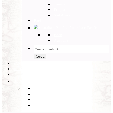
Tunisia
Etiopia
Sud Africa
Back
Australia e Pacifico
Back
Australia
Cerca:
Cerca
PARTENZE GARANTITE
INCOMING
BLOG
Back
Eventi
Diario di Viaggi
Notizie