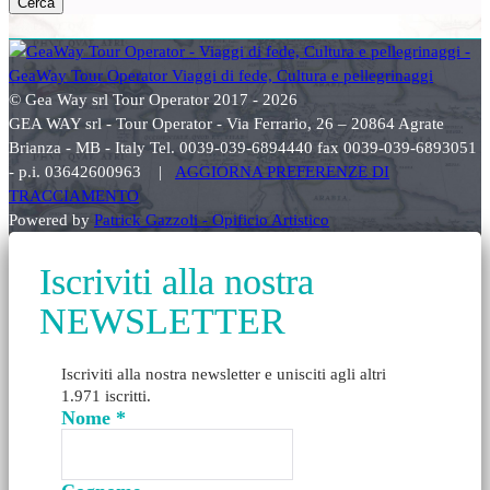
Cerca
© Gea Way srl Tour Operator 2017 - 2026
GEA WAY srl - Tour Operator - Via Ferrario, 26 – 20864 Agrate
Brianza - MB - Italy Tel. 0039-039-6894440 fax 0039-039-6893051
- p.i. 03642600963 |
AGGIORNA PREFERENZE DI
TRACCIAMENTO
Powered by
Patrick Gazzoli - Opificio Artistico
Iscriviti alla nostra
NEWSLETTER
Iscriviti alla nostra newsletter e unisciti agli altri
1.971 iscritti.
Nome
*