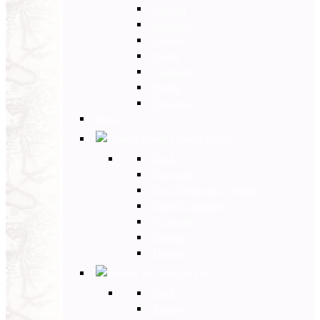
Umbria
Abruzzo
Veneto
Sicilia
Campania
Puglia
Toscana
Back
Europa Ovest
Back
Germania
Gran Bretagna e Irlanda
Paesi Scandinavi
Portogallo
Spagna
Francia
Europa Est
Back
Russia