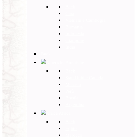
Back
Cina
Vietnam e Cambogia
Birmania
Indonesia
Giappone
India
Back
Americhe
Back
Stati Uniti e Canada
Messico
Perù
Brasile
Argentina
Africa
Back
Egitto
Marocco