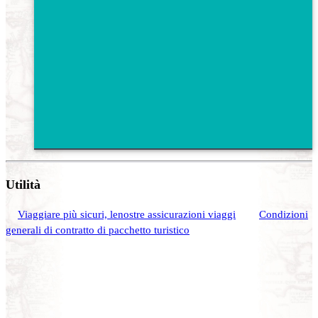
Utilità
Viaggiare più sicuri, lenostre assicurazioni viaggi
Condizioni
generali di contratto di pacchetto turistico