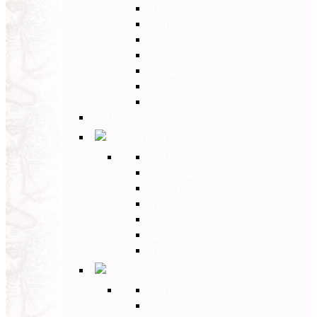
Umbria
Abruzzo
Veneto
Sicilia
Campania
Puglia
Toscana
Back
Europa Ovest
Back
Germania
Gran Bretagna e Irlanda
Paesi Scandinavi
Portogallo
Spagna
Francia
Europa Est
Back
Russia