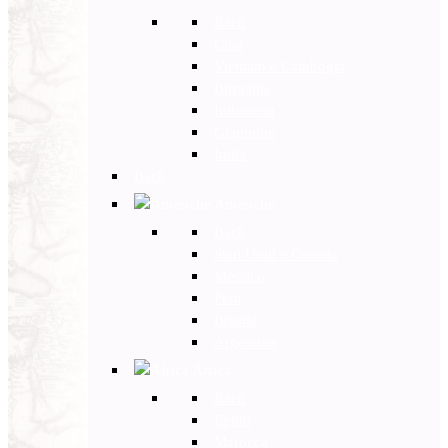
Back
Cina
Vietnam e Cambogia
Birmania
Indonesia
Giappone
India
Back
Americhe
Back
Stati Uniti e Canada
Messico
Perù
Brasile
Argentina
Africa
Back
Egitto
Marocco