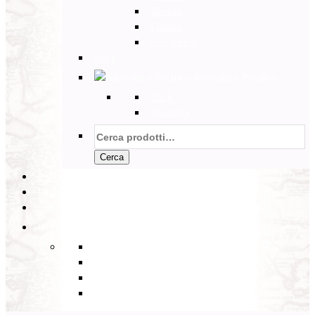
Tunisia
Etiopia
Sud Africa
Back
Australia e Pacifico
Back
Australia
Cerca:
Cerca
PARTENZE GARANTITE
INCOMING
BLOG
Back
Eventi
Diario di Viaggi
Notizie