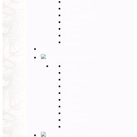
Paesi Baltici
Polonia
Paesi dei Balcani
Bulgaria
Ungheria
Romania
Grecia
Back
Medio Oriente
Back
Israele
Giordania
Turchia
Iran
Armenia
Georgia
Emirati Arabi
Uzbekistan
Oman
Estremo Oriente