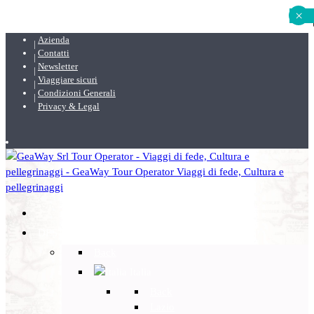
×
Azienda
Contatti
Newsletter
Viaggiare sicuri
Condizioni Generali
Privacy & Legal
DESTINAZIONI
Back
Italia
Back
Lazio