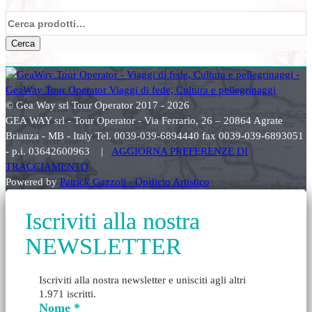
Cerca:
Cerca
© Gea Way srl Tour Operator 2017 - 2026
GEA WAY srl - Tour Operator - Via Ferrario, 26 – 20864 Agrate
Brianza - MB - Italy Tel. 0039-039-6894440 fax 0039-039-6893051
- p.i. 03642600963 |
AGGIORNA PREFERENZE DI
TRACCIAMENTO
Powered by
Patrick Gazzoli - Opificio Artistico
Iscriviti alla nostra
NEWSLETTER
Iscriviti alla nostra newsletter e unisciti agli altri
1.971 iscritti.
Nome
*