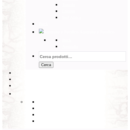
Tunisia
Etiopia
Sud Africa
Back
Australia e Pacifico
Back
Australia
Cerca:
Cerca
PARTENZE GARANTITE
INCOMING
BLOG
Back
Eventi
Diario di Viaggi
Notizie