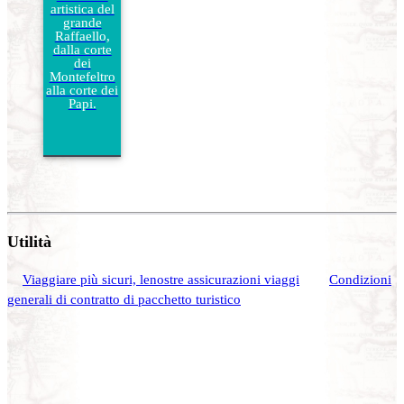
artistica del
grande
Raffaello,
dalla corte
dei
Montefeltro
alla corte dei
Papi.
Utilità
Viaggiare più sicuri, lenostre assicurazioni viaggi
Condizioni
generali di contratto di pacchetto turistico