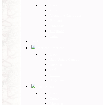
Back
Cina
Vietnam e Cambogia
Birmania
Indonesia
Giappone
India
Back
Americhe
Back
Stati Uniti e Canada
Messico
Perù
Brasile
Argentina
Africa
Back
Egitto
Marocco