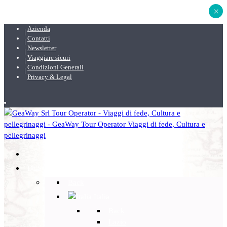
×
Azienda
Contatti
Newsletter
Viaggiare sicuri
Condizioni Generali
Privacy & Legal
DESTINAZIONI
Back
Italia
Back
Lazio