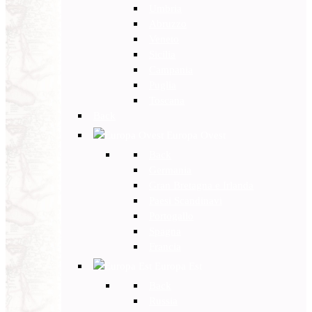
Umbria
Abruzzo
Veneto
Sicilia
Campania
Puglia
Toscana
Back
Europa Ovest
Back
Germania
Gran Bretagna e Irlanda
Paesi Scandinavi
Portogallo
Spagna
Francia
Europa Est
Back
Russia