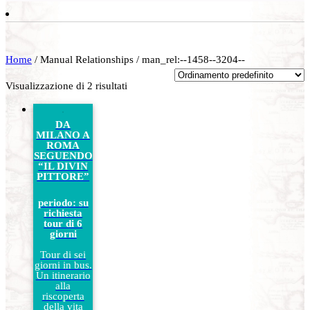
Home
/ Manual Relationships / man_rel:--1458--3204--
Visualizzazione di 2 risultati
DA
MILANO A
ROMA
SEGUENDO
“IL DIVIN
PITTORE”
periodo: su
richiesta
tour di 6
giorni
Tour di sei
giorni in bus.
Un itinerario
alla
riscoperta
della vita