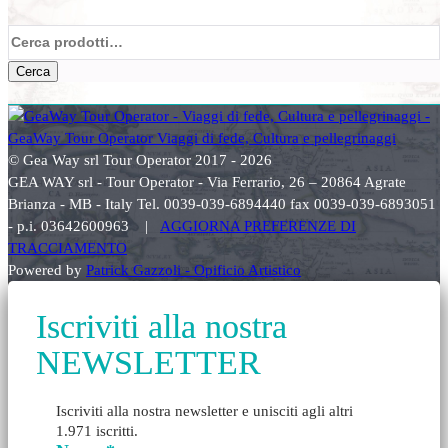
Cerca:
Cerca
© Gea Way srl Tour Operator 2017 - 2026
GEA WAY srl - Tour Operator - Via Ferrario, 26 – 20864 Agrate
Brianza - MB - Italy Tel. 0039-039-6894440 fax 0039-039-6893051
- p.i. 03642600963 |
AGGIORNA PREFERENZE DI
TRACCIAMENTO
Powered by
Patrick Gazzoli - Opificio Artistico
Iscriviti alla nostra
NEWSLETTER
Iscriviti alla nostra newsletter e unisciti agli altri
1.971 iscritti.