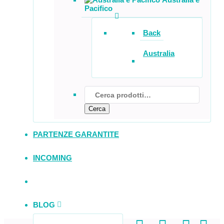
Pacifico
Back
Australia
C
e
Cerca
r
c
a:
PARTENZE GARANTITE
INCOMING
BLOG