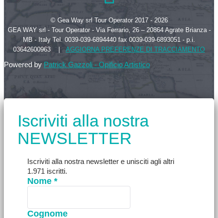
© Gea Way srl Tour Operator 2017 - 2026
GEA WAY srl - Tour Operator - Via Ferrario, 26 – 20864 Agrate Brianza -
MB - Italy Tel. 0039-039-6894440 fax 0039-039-6893051 - p.i.
03642600963 |
AGGIORNA PREFERENZE DI TRACCIAMENTO
Powered by
Patrick Gazzoli - Opificio Artistico
Iscriviti alla nostra
NEWSLETTER
Iscriviti alla nostra newsletter e unisciti agli altri
1.971 iscritti.
Nome
*
Cognome