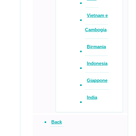
Vietnam e
Cambogia
Birmania
Indonesia
Giappone
India
Back