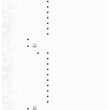
Paesi Baltici
Polonia
Paesi dei Balcani
Bulgaria
Ungheria
Romania
Grecia
Back
Medio Oriente
Back
Israele
Giordania
Turchia
Iran
Armenia
Georgia
Emirati Arabi
Uzbekistan
Oman
Estremo Oriente