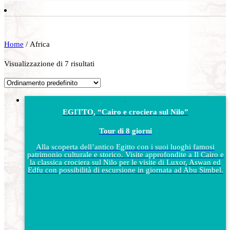
Home
/ Africa
Visualizzazione di 7 risultati
EGITTO, “Cairo e crociera sul Nilo”
Tour di 8 giorni
Alla scoperta dell’antico Egitto con i suoi luoghi famosi
patrimonio culturale e storico. Visite approfondite a Il Cairo e
la classica crociera sul Nilo per le visite di Luxor, Aswan ed
Edfu con possibilità di escursione in giornata ad Abu Simbel.