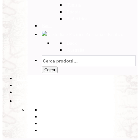
Tunisia
Etiopia
Sud Africa
Back
Australia e Pacifico
Back
Australia
Cerca:
Cerca
PARTENZE GARANTITE
INCOMING
BLOG
Back
Eventi
Diario di Viaggi
Notizie