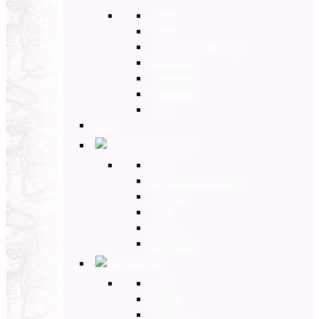
Back
Cina
Vietnam e Cambogia
Birmania
Indonesia
Giappone
India
Back
Americhe
Back
Stati Uniti e Canada
Messico
Perù
Brasile
Argentina
Africa
Back
Egitto
Marocco