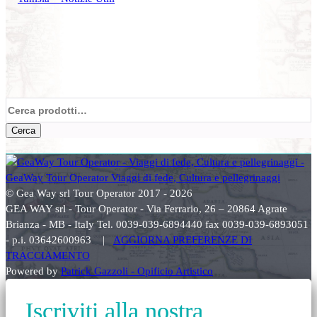
Cerca:
Cerca
© Gea Way srl Tour Operator 2017 - 2026
GEA WAY srl - Tour Operator - Via Ferrario, 26 – 20864 Agrate
Brianza - MB - Italy Tel. 0039-039-6894440 fax 0039-039-6893051
- p.i. 03642600963 |
AGGIORNA PREFERENZE DI
TRACCIAMENTO
Powered by
Patrick Gazzoli - Opificio Artistico
Iscriviti alla nostra