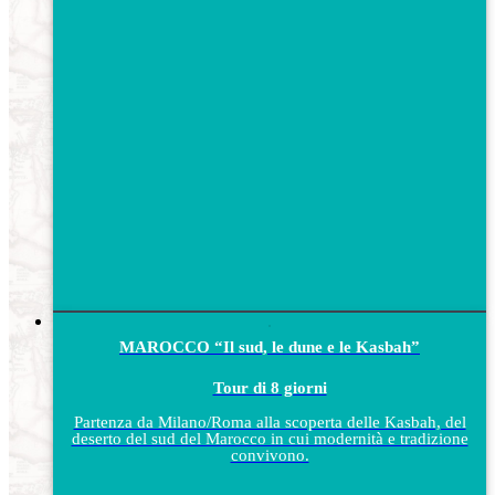
MAROCCO “Il sud, le dune e le Kasbah”
Tour di 8 giorni
Partenza da Milano/Roma alla scoperta delle Kasbah, del
deserto del sud del Marocco in cui modernità e tradizione
convivono.