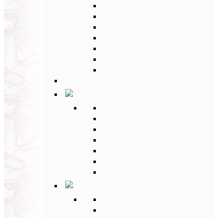
Umbria
Abruzzo
Veneto
Sicilia
Campania
Puglia
Toscana
Back
Europa Ovest
Back
Germania
Gran Bretagna e Irlanda
Paesi Scandinavi
Portogallo
Spagna
Francia
Europa Est
Back
Russia