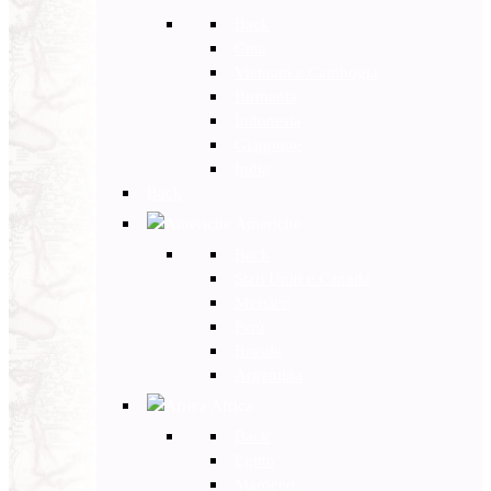
Back
Cina
Vietnam e Cambogia
Birmania
Indonesia
Giappone
India
Back
Americhe
Back
Stati Uniti e Canada
Messico
Perù
Brasile
Argentina
Africa
Back
Egitto
Marocco