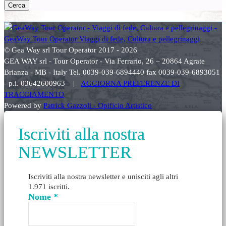
Cerca
© Gea Way srl Tour Operator 2017 - 2026
GEA WAY srl - Tour Operator - Via Ferrario, 26 – 20864 Agrate
Brianza - MB - Italy Tel. 0039-039-6894440 fax 0039-039-6893051
- p.i. 03642600963 |
AGGIORNA PREFERENZE DI
TRACCIAMENTO
Powered by
Patrick Gazzoli - Opificio Artistico
Iscriviti alla nostra
NEWSLETTER
Iscriviti alla nostra newsletter e unisciti agli altri
1.971 iscritti.
Nome
*