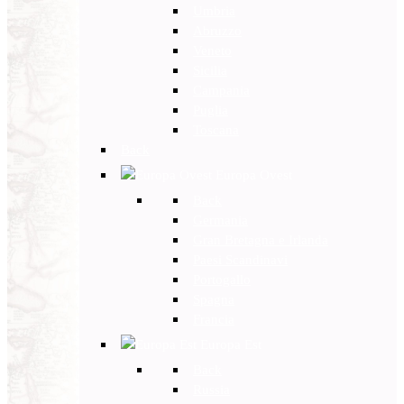
Umbria
Abruzzo
Veneto
Sicilia
Campania
Puglia
Toscana
Back
Europa Ovest
Back
Germania
Gran Bretagna e Irlanda
Paesi Scandinavi
Portogallo
Spagna
Francia
Europa Est
Back
Russia