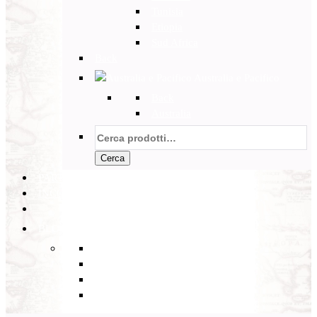
Tunisia
Etiopia
Sud Africa
Back
Australia e Pacifico
Back
Australia
Cerca:
Cerca
PARTENZE GARANTITE
INCOMING
BLOG
Back
Eventi
Diario di Viaggi
Notizie