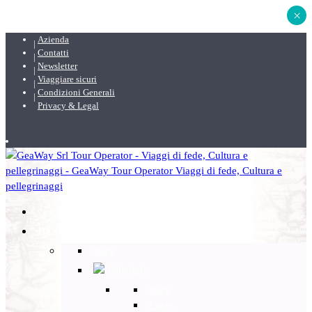
×
Azienda
Contatti
Newsletter
Viaggiare sicuri
Condizioni Generali
Privacy & Legal
DESTINAZIONI
Back
Italia
Back
Lazio