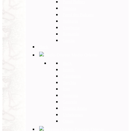
Paesi Baltici
Polonia
Paesi dei Balcani
Bulgaria
Ungheria
Romania
Grecia
Back
Medio Oriente
Back
Israele
Giordania
Turchia
Iran
Armenia
Georgia
Emirati Arabi
Uzbekistan
Oman
Estremo Oriente