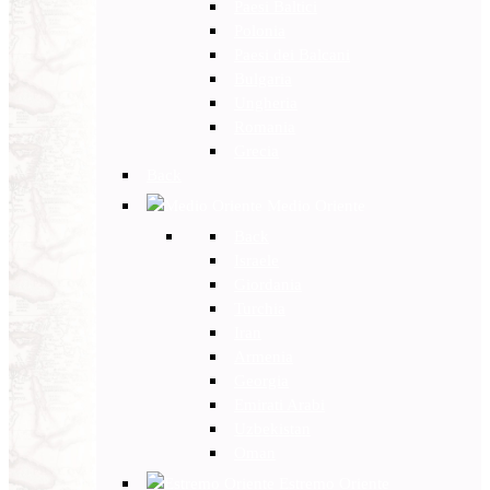
Paesi Baltici
Polonia
Paesi dei Balcani
Bulgaria
Ungheria
Romania
Grecia
Back
Medio Oriente
Back
Israele
Giordania
Turchia
Iran
Armenia
Georgia
Emirati Arabi
Uzbekistan
Oman
Estremo Oriente