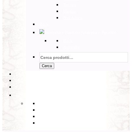
Tunisia
Etiopia
Sud Africa
Back
Australia e Pacifico
Back
Australia
Cerca:
Cerca
PARTENZE GARANTITE
INCOMING
BLOG
Back
Eventi
Diario di Viaggi
Notizie