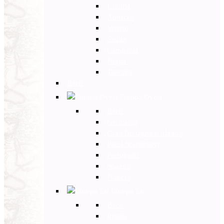
Umbria
Abruzzo
Veneto
Sicilia
Campania
Puglia
Toscana
Back
Europa Ovest
Back
Germania
Gran Bretagna e Irlanda
Paesi Scandinavi
Portogallo
Spagna
Francia
Europa Est
Back
Russia