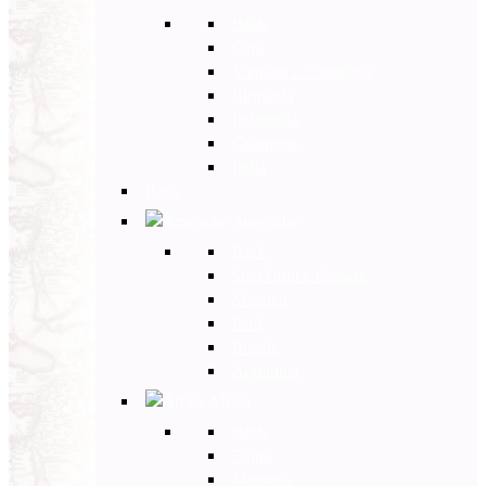
Back
Cina
Vietnam e Cambogia
Birmania
Indonesia
Giappone
India
Back
Americhe
Back
Stati Uniti e Canada
Messico
Perù
Brasile
Argentina
Africa
Back
Egitto
Marocco