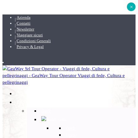
×
Azienda
Contatti
Newsletter
Viaggiare sicuri
Condizioni Generali
Privacy & Legal
DESTINAZIONI
Back
Italia
Back
Lazio