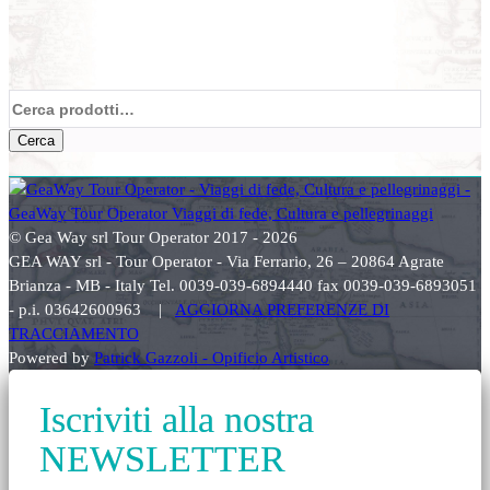
Cerca:
Cerca
© Gea Way srl Tour Operator 2017 - 2026
GEA WAY srl - Tour Operator - Via Ferrario, 26 – 20864 Agrate
Brianza - MB - Italy Tel. 0039-039-6894440 fax 0039-039-6893051
- p.i. 03642600963 |
AGGIORNA PREFERENZE DI
TRACCIAMENTO
Powered by
Patrick Gazzoli - Opificio Artistico
Iscriviti alla nostra
NEWSLETTER