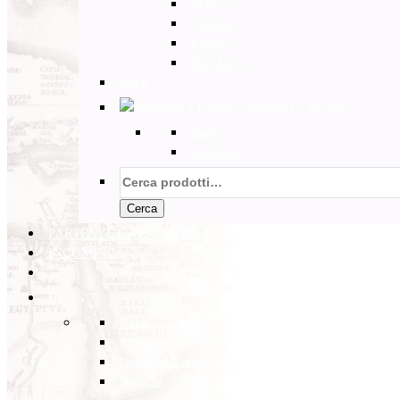
Marocco
Tunisia
Etiopia
Sud Africa
Back
Australia e Pacifico
Back
Australia
Cerca:
Cerca
PARTENZE GARANTITE
INCOMING
BLOG
Back
Eventi
Diario di Viaggi
Notizie