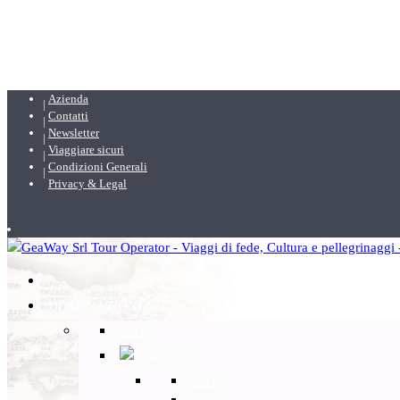
Azienda
Contatti
Newsletter
Viaggiare sicuri
Condizioni Generali
Privacy & Legal
DESTINAZIONI
Back
Italia
Back
Lazio