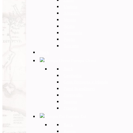
Umbria
Abruzzo
Veneto
Sicilia
Campania
Puglia
Toscana
Back
Europa Ovest
Back
Germania
Gran Bretagna e Irlanda
Paesi Scandinavi
Portogallo
Spagna
Francia
Europa Est
Back
Russia