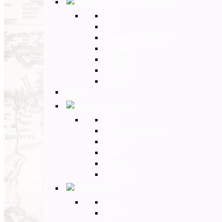
Estremo Oriente
Back
Cina
Vietnam e Cambogia
Birmania
Indonesia
Giappone
India
Back
Americhe
Back
Stati Uniti e Canada
Messico
Perù
Brasile
Argentina
Africa
Back
Egitto