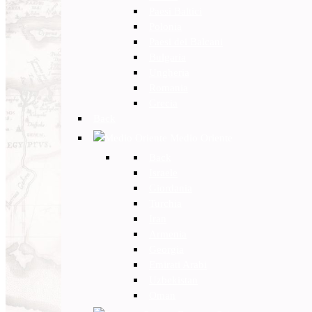
Paesi Baltici
Polonia
Paesi dei Balcani
Bulgaria
Ungheria
Romania
Grecia
Back
Medio Oriente
Back
Israele
Giordania
Turchia
Iran
Armenia
Georgia
Emirati Arabi
Uzbekistan
Oman