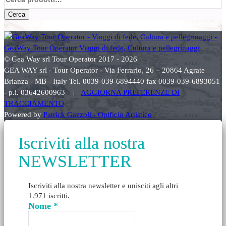
Cerca
© Gea Way srl Tour Operator 2017 - 2026
GEA WAY srl - Tour Operator - Via Ferrario, 26 – 20864 Agrate
Brianza - MB - Italy Tel. 0039-039-6894440 fax 0039-039-6893051
- p.i. 03642600963 |
AGGIORNA PREFERENZE DI
TRACCIAMENTO
Powered by
Patrick Gazzoli - Opificio Artistico
Iscriviti alla nostra
NEWSLETTER
Iscriviti alla nostra newsletter e unisciti agli altri
1.971 iscritti.
Nome
*