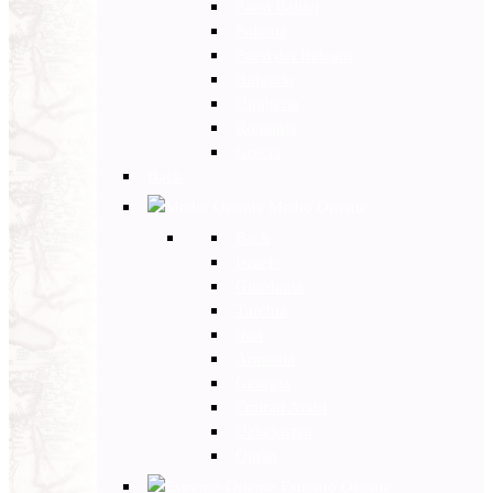
Paesi Baltici
Polonia
Paesi dei Balcani
Bulgaria
Ungheria
Romania
Grecia
Back
Medio Oriente
Back
Israele
Giordania
Turchia
Iran
Armenia
Georgia
Emirati Arabi
Uzbekistan
Oman
Estremo Oriente