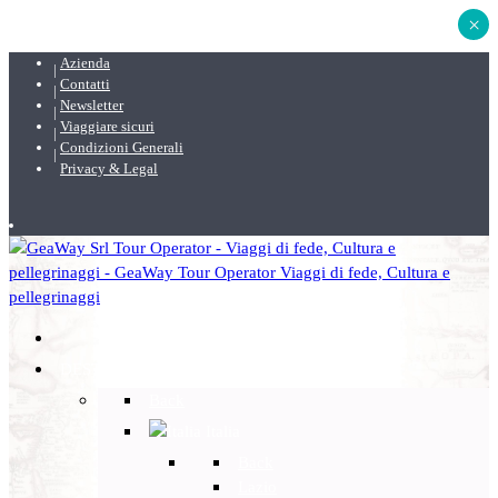
×
Azienda
Contatti
Newsletter
Viaggiare sicuri
Condizioni Generali
Privacy & Legal
DESTINAZIONI
Back
Italia
Back
Lazio