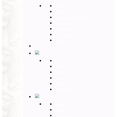
Back
Cina
Vietnam e Cambogia
Birmania
Indonesia
Giappone
India
Back
Americhe
Back
Stati Uniti e Canada
Messico
Perù
Brasile
Argentina
Africa
Back
Egitto
Marocco