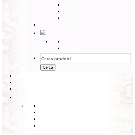
Tunisia
Etiopia
Sud Africa
Back
Australia e Pacifico
Back
Australia
Cerca:
Cerca
PARTENZE GARANTITE
INCOMING
BLOG
Back
Eventi
Diario di Viaggi
Notizie