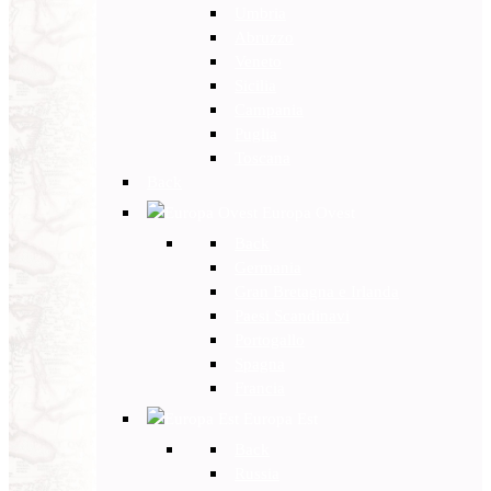
Umbria
Abruzzo
Veneto
Sicilia
Campania
Puglia
Toscana
Back
Europa Ovest
Back
Germania
Gran Bretagna e Irlanda
Paesi Scandinavi
Portogallo
Spagna
Francia
Europa Est
Back
Russia