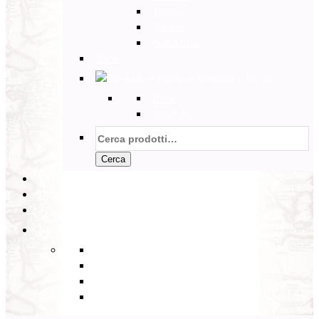
Tunisia
Etiopia
Sud Africa
Back
Australia e Pacifico
Back
Australia
Cerca:
Cerca
PARTENZE GARANTITE
INCOMING
BLOG
Back
Eventi
Diario di Viaggi
Notizie