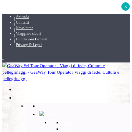
×
Azienda
Contatti
Newsletter
Viaggiare sicuri
Condizioni Generali
Privacy & Legal
DESTINAZIONI
Back
Italia
Back
Lazio