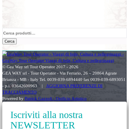
Cerca:
Cerca
© Gea Way srl Tour Operator 2017 - 2026
GEA WAY srl - Tour Operator - Via Ferrario, 26 – 20864 Agrate
Brianza - MB - Italy Tel. 0039-039-6894440 fax 0039-039-6893051
- p.i. 03642600963 |
AGGIORNA PREFERENZE DI
TRACCIAMENTO
Powered by
Patrick Gazzoli - Opificio Artistico
Iscriviti alla nostra
NEWSLETTER