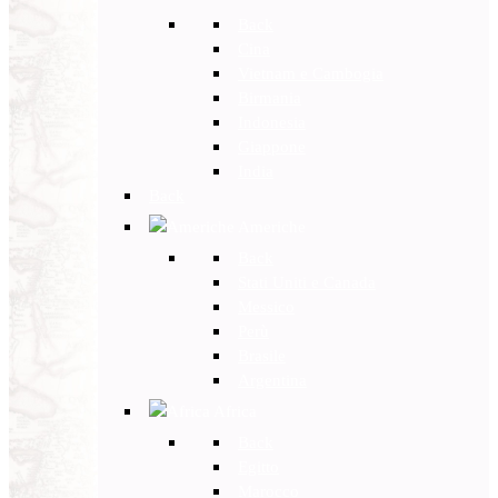
Back
Cina
Vietnam e Cambogia
Birmania
Indonesia
Giappone
India
Back
Americhe
Back
Stati Uniti e Canada
Messico
Perù
Brasile
Argentina
Africa
Back
Egitto
Marocco