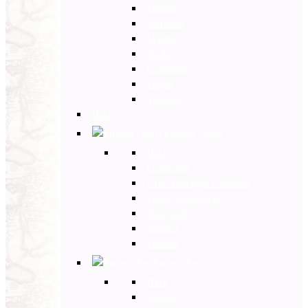
Umbria
Abruzzo
Veneto
Sicilia
Campania
Puglia
Toscana
Back
Europa Ovest
Back
Germania
Gran Bretagna e Irlanda
Paesi Scandinavi
Portogallo
Spagna
Francia
Europa Est
Back
Russia