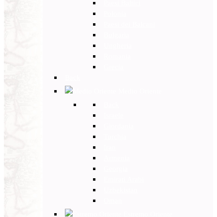
Paesi Baltici
Polonia
Paesi dei Balcani
Bulgaria
Ungheria
Romania
Grecia
Back
Medio Oriente
Back
Israele
Giordania
Turchia
Iran
Armenia
Georgia
Emirati Arabi
Uzbekistan
Oman
Estremo Oriente