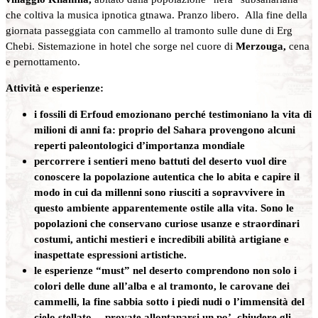
che coltiva la musica ipnotica gtnawa. Pranzo libero. Alla fine della
giornata passeggiata con cammello al tramonto sulle dune di Erg
Chebi. Sistemazione in hotel che sorge nel cuore di
Merzouga,
cena
e pernottamento.
Attività e esperienze:
i fossili di Erfoud emozionano perché testimoniano la vita di
milioni di anni fa: proprio del Sahara provengono alcuni
reperti paleontologici d’importanza mondiale
percorrere i sentieri meno battuti del deserto vuol dire
conoscere la popolazione autentica che lo abita e capire il
modo in cui da millenni sono riusciti a sopravvivere in
questo ambiente apparentemente ostile alla vita. Sono le
popolazioni che conservano curiose usanze e straordinari
costumi, antichi mestieri e incredibili abilità artigiane e
inaspettate espressioni artistiche.
le esperienze “must” nel deserto comprendono non solo i
colori delle dune all’alba e al tramonto, le carovane dei
cammelli, la fine sabbia sotto i piedi nudi o l’immensità del
cielo stellato… provate allontanarsi un po’, chiudere gli