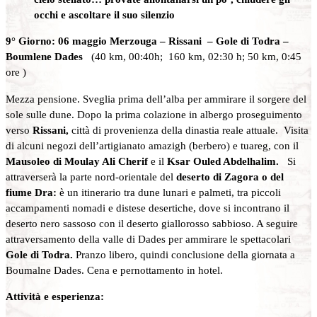
occhi e ascoltare il suo silenzio
9° Giorno: 06 maggio Merzouga – Rissani – Gole di Todra –
Boumlene Dades
(40 km, 00:40h; 160 km, 02:30 h; 50 km, 0:45
ore )
Mezza pensione. Sveglia prima dell’alba per ammirare il sorgere del
sole sulle dune. Dopo la prima colazione in albergo proseguimento
verso
Rissani,
città di provenienza della dinastia reale attuale. Visita
di alcuni negozi dell’artigianato amazigh (berbero) e tuareg, con il
Mausoleo di Moulay Ali Cherif
e il
Ksar Ouled Abdelhalim.
Si
attraverserà la parte nord-orientale del
deserto di Zagora o del
fiume Dra:
è un itinerario tra dune lunari e palmeti, tra piccoli
accampamenti nomadi e distese desertiche, dove si incontrano il
deserto nero sassoso con il deserto giallorosso sabbioso. A seguire
attraversamento della valle di Dades per ammirare le spettacolari
Gole di Todra.
Pranzo libero, quindi conclusione della giornata a
Boumalne Dades. Cena e pernottamento in hotel.
Attività e esperienza: