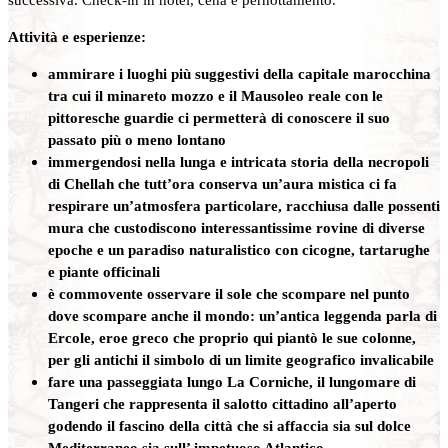
Attività e esperienze:
ammirare i luoghi più suggestivi della capitale marocchina
tra cui il minareto mozzo e il Mausoleo reale con le
pittoresche guardie ci permetterà di conoscere il suo
passato più o meno lontano
immergendosi nella lunga e intricata storia della necropoli
di Chellah che tutt’ora conserva un’aura mistica ci fa
respirare un’atmosfera particolare, racchiusa dalle possenti
mura che custodiscono interessantissime rovine di diverse
epoche e un paradiso naturalistico con cicogne, tartarughe
e piante officinali
è commovente osservare il sole che scompare nel punto
dove scompare anche il mondo: un’antica leggenda parla di
Ercole,
eroe greco che proprio qui piantò le sue colonne,
per gli antichi il simbolo di un limite geografico invalicabile
fare una passeggiata lungo La Corniche, il lungomare di
Tangeri che rappresenta il salotto cittadino all’aperto
godendo il fascino della città che si affaccia sia sul dolce
Mediterraneo sia sull’ impetuoso Atlantico