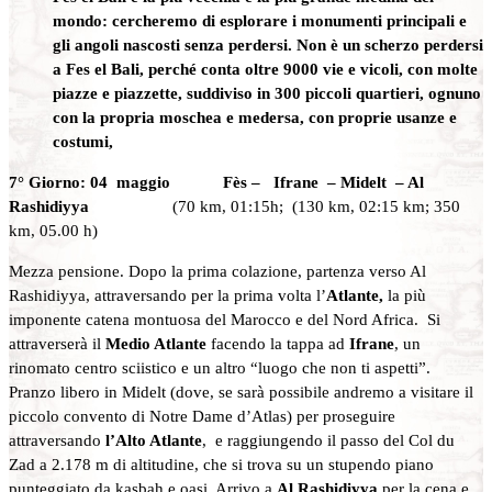
mondo: cercheremo di esplorare i monumenti principali e
gli angoli nascosti senza perdersi. Non è un scherzo perdersi
a Fes el Bali, perché conta oltre 9000 vie e vicoli, con molte
piazze e piazzette, suddiviso in 300 piccoli quartieri, ognuno
con la propria moschea e medersa, con proprie usanze e
costumi,
7° Giorno: 04 maggio Fès – Ifrane – Midelt – Al
Rashidiyya
(70 km, 01:15h; (130 km, 02:15 km; 350
km, 05.00 h)
Mezza pensione. Dopo la prima colazione, partenza verso Al
Rashidiyya, attraversando per la prima volta l’
Atlante,
la più
imponente catena montuosa del Marocco e del Nord Africa. Si
attraverserà il
Medio Atlante
facendo la tappa ad
Ifrane
, un
rinomato centro sciistico e un altro “luogo che non ti aspetti”.
Pranzo libero in Midelt (dove, se sarà possibile andremo a visitare il
piccolo convento di Notre Dame d’Atlas) per proseguire
attraversando
l’Alto Atlante
, e raggiungendo il passo del Col du
Zad a 2.178 m di altitudine, che si trova su un stupendo piano
punteggiato da kasbah e oasi. Arrivo a
Al Rashidiyya
per la cena e