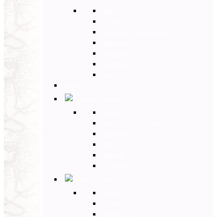
Back
Cina
Vietnam e Cambogia
Birmania
Indonesia
Giappone
India
Back
Americhe
Back
Stati Uniti e Canada
Messico
Perù
Brasile
Argentina
Africa
Back
Egitto
Marocco