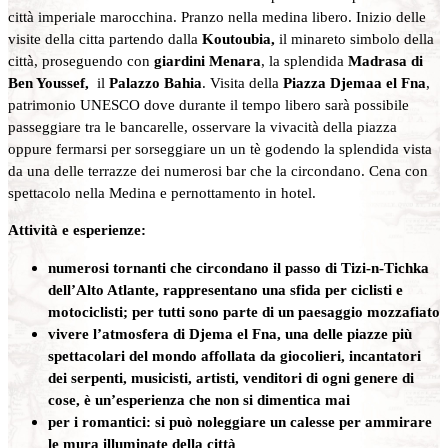
città imperiale marocchina. Pranzo nella medina libero. Inizio delle
visite della citta partendo dalla
Koutoubia,
il minareto simbolo della
città, proseguendo con
giardini Menara
, la splendida
Madrasa di
Ben Youssef,
il
Palazzo Bahia
. Visita della
Piazza Djemaa el Fna
,
patrimonio UNESCO dove durante il tempo libero sarà possibile
passeggiare tra le bancarelle, osservare la vivacità della piazza
oppure fermarsi per sorseggiare un un tè godendo la splendida vista
da una delle terrazze dei numerosi bar che la circondano. Cena con
spettacolo nella Medina e pernottamento in hotel.
Attività e esperienze:
numerosi tornanti che circondano il passo di Tizi-n-Tichka
dell’Alto Atlante, rappresentano una sfida per ciclisti e
motociclisti; per tutti sono parte di un paesaggio mozzafiato
vivere l’atmosfera di Djema el Fna, una delle piazze più
spettacolari del mondo affollata da giocolieri, incantatori
dei serpenti, musicisti, artisti, venditori di ogni genere di
cose, è un’esperienza che non si dimentica mai
per i romantici: si può noleggiare un calesse per ammirare
le mura illuminate della città