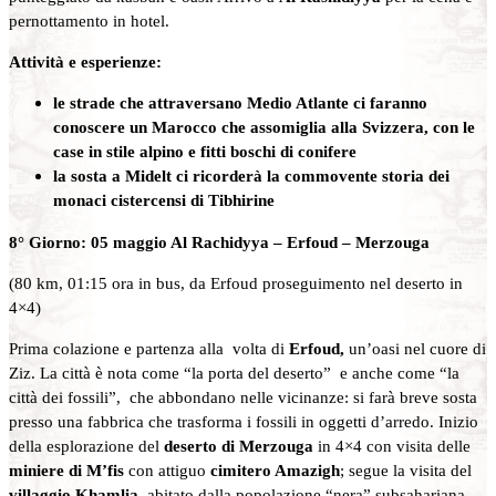
pernottamento in hotel.
Attività e esperienze:
le strade che attraversano Medio Atlante ci faranno
conoscere un Marocco che assomiglia alla Svizzera, con le
case in stile alpino e fitti boschi di conifere
la sosta a Midelt ci ricorderà la commovente storia dei
monaci cistercensi di Tibhirine
8° Giorno: 05 maggio Al Rachidyya – Erfoud – Merzouga
(80 km, 01:15 ora in bus, da Erfoud proseguimento nel deserto in
4×4)
Prima colazione e partenza alla volta di
Erfoud,
un’oasi nel cuore di
Ziz. La città è nota come “la porta del deserto” e anche come “la
città dei fossili”, che abbondano nelle vicinanze: si farà breve sosta
presso una fabbrica che trasforma i fossili in oggetti d’arredo. Inizio
della esplorazione del
deserto di Merzouga
in 4×4 con visita delle
miniere di M’fis
con attiguo
cimitero Amazigh
; segue la visita del
villaggio Khamlia,
abitato dalla popolazione “nera” subsahariana