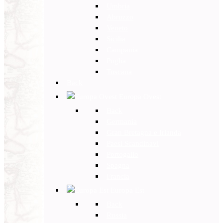
Umbria
Abruzzo
Veneto
Sicilia
Campania
Puglia
Toscana
Back
Europa Ovest
Back
Germania
Gran Bretagna e Irlanda
Paesi Scandinavi
Portogallo
Spagna
Francia
Europa Est
Back
Russia