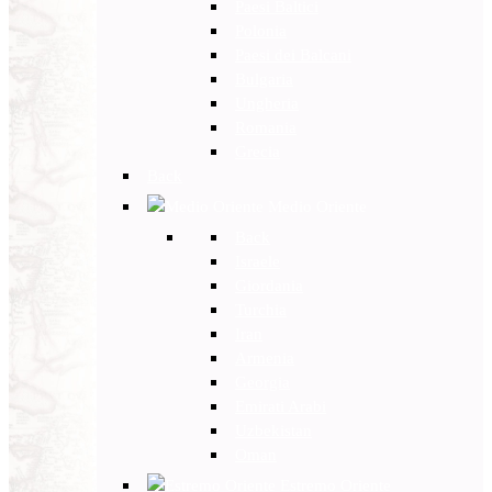
Paesi Baltici
Polonia
Paesi dei Balcani
Bulgaria
Ungheria
Romania
Grecia
Back
Medio Oriente
Back
Israele
Giordania
Turchia
Iran
Armenia
Georgia
Emirati Arabi
Uzbekistan
Oman
Estremo Oriente