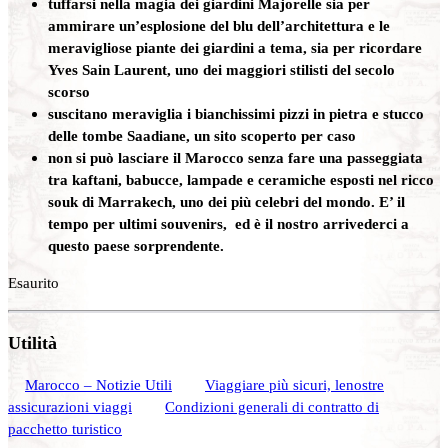
tuffarsi nella magia dei giardini Majorelle sia per
ammirare un’esplosione del blu dell’architettura e le
meravigliose piante dei giardini a tema, sia per ricordare
Yves Sain Laurent, uno dei maggiori stilisti del secolo
scorso
suscitano meraviglia i bianchissimi pizzi in pietra e stucco
delle tombe Saadiane, un sito scoperto per caso
non si può lasciare il Marocco senza fare una passeggiata
tra kaftani, babucce, lampade e ceramiche esposti nel ricco
souk di Marrakech, uno dei più celebri del mondo. E’ il
tempo per ultimi souvenirs, ed è il nostro arrivederci a
questo paese sorprendente.
Esaurito
Utilità
Marocco – Notizie Utili
Viaggiare più sicuri, lenostre
assicurazioni viaggi
Condizioni generali di contratto di
pacchetto turistico