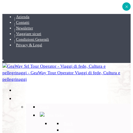
×
Azienda
Contatti
Newsletter
Viaggiare sicuri
Condizioni Generali
Privacy & Legal
DESTINAZIONI
Back
Italia
Back
Lazio