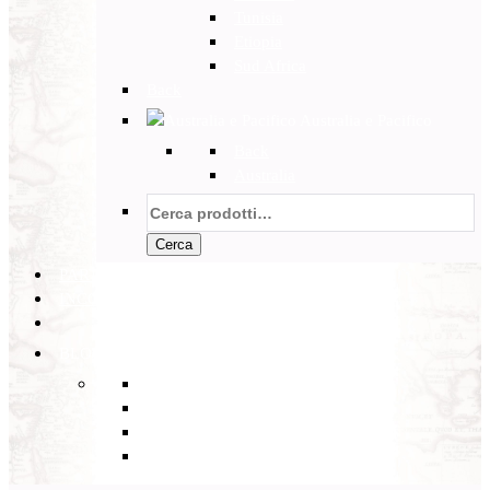
Tunisia
Etiopia
Sud Africa
Back
Australia e Pacifico
Back
Australia
Cerca:
Cerca
PARTENZE GARANTITE
INCOMING
BLOG
Back
Eventi
Diario di Viaggi
Notizie