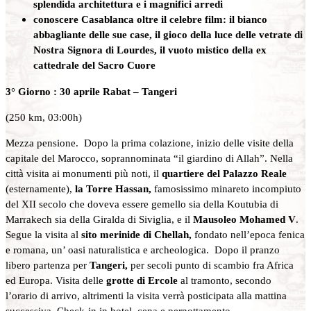
splendida architettura e i magnifici arredi
conoscere Casablanca oltre il celebre film: il bianco
abbagliante delle sue case, il gioco della luce delle vetrate di
Nostra Signora di Lourdes, il vuoto mistico della ex
cattedrale del Sacro Cuore
3°
Giorno : 30 aprile Rabat – Tangeri
(250 km, 03:00h)
Mezza pensione. Dopo la prima colazione, inizio delle visite della
capitale del Marocco, soprannominata “il giardino di Allah”. Nella
città visita ai monumenti più noti, il
quartiere del Palazzo Reale
(esternamente),
la Torre Hassan,
famosissimo minareto incompiuto
del XII secolo che doveva essere gemello sia della Koutubia di
Marrakech sia della Giralda di Siviglia, e il
Mausoleo Mohamed V
.
Segue la visita al
sito merinide di Chellah,
fondato nell’epoca fenica
e romana, un’ oasi naturalistica e archeologica. Dopo il pranzo
libero partenza per
Tangeri,
per secoli punto di scambio fra Africa
ed Europa. Visita delle
grotte di Ercole
al tramonto, secondo
l’orario di arrivo, altrimenti la visita verrà posticipata alla mattina
successiva. Check-in in hotel, cena e pernottamento.