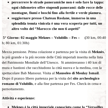
percorrere le strade panoramiche non è solo fare la tappa:
ogni chilometro offre stupendi panorami: dalle rocce delle
montagne, fiumi e boschi fino alla fertile e verde pianura.
soggiornare presso Chateau Roslane, immerso in una
splendida tenuta vinicola è una vera scoperta per tutti, un
altro volto del “Marocco che non ti aspetti”
5°
Giorno: 02 maggio Meknes – Volubilis – Fes –
(
30 km, 00:40
h; 80 km, 01:30h)
Mezza pensione. Prima colazione e partenza per la visita di
Meknès
,
la più grande e la più recente delle Città imperiali inserita nella lista
del Patrimonio Mondiale dell’Unesco. Si ammireranno i 40 km di
mura e bastioni che racchiudono la città nuova e la medina, con la
spettacolare Bab Mansour. Visita al
Mausoleo di Moulay Ismail
.
Dopo il pranzo libero partenza per la visita del
sito archeologico
romano di Volubilis
, e alla fine partenza per Fes. Check-in cena e
pernottamento.
Attività e esperienze:
Meknes è la città imperiale conosciuta come la “Versailles