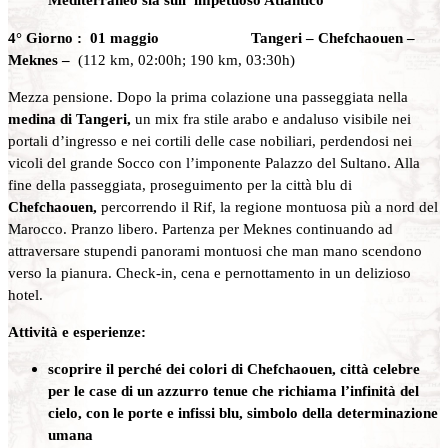
4° Giorno : 01 maggio Tangeri – Chefchaouen –
Meknes –
(112 km, 02:00h; 190 km, 03:30h)
Mezza pensione. Dopo la prima colazione una passeggiata nella
medina di Tangeri,
un mix fra stile arabo e andaluso visibile nei
portali d’ingresso e nei cortili delle case nobiliari, perdendosi nei
vicoli del grande Socco con l’imponente Palazzo del Sultano. Alla
fine della passeggiata, proseguimento per la città blu di
Chefchaouen,
percorrendo il Rif, la regione montuosa più a nord del
Marocco. Pranzo libero. Partenza per Meknes continuando ad
attraversare stupendi panorami montuosi che man mano scendono
verso la pianura. Check-in, cena e pernottamento in un delizioso
hotel.
Attività e esperienze:
scoprire il perché dei colori di Chefchaouen, città celebre
per le case di un azzurro tenue che richiama l’infinità del
cielo, con le porte e infissi blu, simbolo della determinazione
umana