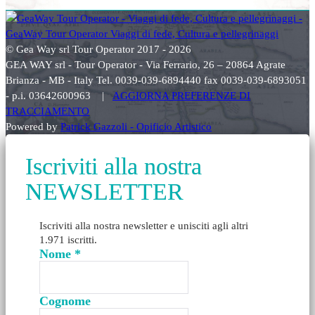
© Gea Way srl Tour Operator 2017 - 2026
GEA WAY srl - Tour Operator - Via Ferrario, 26 – 20864 Agrate
Brianza - MB - Italy Tel. 0039-039-6894440 fax 0039-039-6893051
- p.i. 03642600963 |
AGGIORNA PREFERENZE DI
TRACCIAMENTO
Powered by
Patrick Gazzoli - Opificio Artistico
Iscriviti alla nostra
NEWSLETTER
Iscriviti alla nostra newsletter e unisciti agli altri
1.971 iscritti.
Nome
*
Cognome