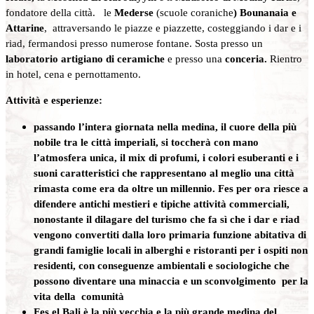
fondatore della città. le
Mederse
(scuole coraniche
) Bounanaia e
Attarine
, attraversando le piazze e piazzette, costeggiando i dar e i
riad, fermandosi presso numerose fontane. Sosta presso un
laboratorio artigiano di ceramiche
e presso una
conceria.
Rientro
in hotel, cena e pernottamento.
Attività e esperienze:
passando l’intera giornata nella medina, il cuore della più
nobile tra le città imperiali, si toccherà con mano
l’atmosfera unica, il mix di profumi, i colori esuberanti e i
suoni caratteristici che rappresentano al meglio una città
rimasta come era da oltre un millennio. Fes per ora riesce a
difendere antichi mestieri e tipiche attività commerciali,
nonostante il dilagare del turismo che fa sì che i dar e riad
vengono convertiti dalla loro primaria funzione abitativa di
grandi famiglie locali in alberghi e ristoranti per i ospiti non
residenti, con conseguenze ambientali e sociologiche che
possono diventare una minaccia e un sconvolgimento per la
vita della comunità
Fes el Bali è la più vecchia e la più grande medina del