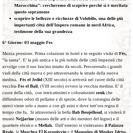
Marocchina”: cercheremo di scoprire perché si è meritata
questo sopranome
scoprire le bellezze e ricchezze di Volubilis, una delle più
importanti città dell’Impero romano in nord Africa,
testimone della sua grandezza
6°
Giorno: 03 maggio Fes
Mezza pensione. Prima colazione in hotel e in seguito visita di
Fès,
“la santa”. E’ la più antica e la più nobile delle città Imperiali che
avvolge con il suo fascino intatto da secoli. Percorrendo i grandi
viali della città nuova e poi attraversando le strade della nuova
medina,
Fès el Jedid
(XIII secolo) si arriverà nel cuore della città
vecchia
Fes el Bali
, (VIII secolo) ovvero la vecchia medina. E’ il
cuore della città, con intricatissimi e coloratissimi
souk
che
diffondono odori di pellame e di spezie, dove la consegna delle
merci viene solo a mano o con gli asini e dove tutt’ora regna il
tempo che fu. Si attraverserà la bella
Bab Boujelloud
, si visiterà il
museo
Nejjarine
(museo delle arti e dei mestieri del legno) e il
quartiere ebraico o
Mellah.
Dall’esterno si visiteranno
il Palazzo
Reale,
la
Moschea El Karouiyyin
e il
Mausoleo di Moulay Idriss
,