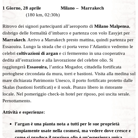
1 Giorno, 28 aprile Milano – Marrakech
(180 km, 02:30h)
Ritrovo dei signori partecipanti all’aeroporto di
Milano Malpensa
,
disbrigo delle formalità d’imbarco e partenza con volo Easyjet per
Marrakech
. Arrivo a Marrakech presto mattina, quindi partenza per
Essaouira. Lungo la strada che ci porta verso l’Atlantico vedremo le
celebri
coltivazioni di argan
e ci fermeremo in una cooperativa
dedita all’estrazione e alla lavorazione del celebre olio. Si
raggiungerà
Essaouira,
l’antica Mogador, cittadella fortificata
portoghese circondata da mura, torri e bastioni. Visita alla medina sul
mare dichiarata Patrimonio Unesco, il porto fortificato protetto dalle
Skalas (bastioni fortificati) e il souk. Pranzo libero in ristorante
locale. Nel pomeriggio check-in hotel per riposo, poi uscita serale.
Pernottamento.
Attività e esperienze:
l’argan è una pianta nota a tutti per le sue proprietà
ampiamente usate nella cosmesi, ma vedere dove cresce e
come si produce il prezioso olio è un’esperienza unica