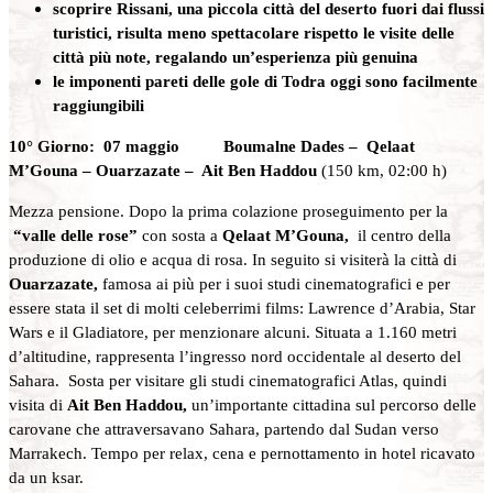
scoprire Rissani, una piccola città del deserto fuori dai flussi
turistici, risulta meno spettacolare rispetto le visite delle
città più note, regalando un’esperienza più genuina
le imponenti pareti delle gole di Todra oggi sono facilmente
raggiungibili
10° Giorno: 07 maggio Boumalne Dades – Qelaat
M’Gouna – Ouarzazate – Ait Ben Haddou
(150 km, 02:00 h)
Mezza pensione. Dopo la prima colazione proseguimento per la
“valle delle rose”
con sosta a
Qelaat M’Gouna,
il centro della
produzione di olio e acqua di rosa. In seguito si visiterà la città di
Ouarzazate,
famosa ai più per i suoi studi cinematografici e per
essere stata il set di molti celeberrimi films: Lawrence d’Arabia, Star
Wars e il Gladiatore, per menzionare alcuni. Situata a 1.160 metri
d’altitudine, rappresenta l’ingresso nord occidentale al deserto del
Sahara. Sosta per visitare gli studi cinematografici Atlas, quindi
visita di
Ait Ben Haddou,
un’importante cittadina sul percorso delle
carovane che attraversavano Sahara, partendo dal Sudan verso
Marrakech. Tempo per relax, cena e pernottamento in hotel ricavato
da un ksar.