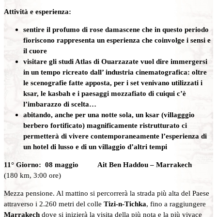
Attività e esperienza:
sentire il profumo di rose damascene che in questo periodo
fioriscono rappresenta un esperienza che coinvolge i sensi e
il cuore
visitare gli studi Atlas di Ouarzazate vuol dire immergersi
in un tempo ricreato dall’ industria cinematografica: oltre
le scenografie fatte apposta, per i set venivano utilizzati i
ksar, le kasbah e i paesaggi mozzafiato di cuiqui c’è
l’imbarazzo di scelta…
abitando, anche per una notte sola, un ksar (villagggio
berbero fortificato) magnificamente ristrutturato ci
permetterà di vivere contemporaneamente l’esperienza di
un hotel di lusso e di un villaggio d’altri tempi
11° Giorno: 08 maggio Ait Ben Haddou – Marrakech
(180 km, 3:00 ore)
Mezza pensione. Al mattino si percorrerà la strada più alta del Paese
attraverso i 2.260 metri del colle
Tizi-n-Tichka
, fino a raggiungere
Marrakech
dove si inizierà la visita della più nota e la più vivace