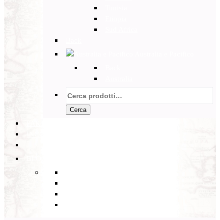
Tunisia
Etiopia
Sud Africa
Back
Australia e Pacifico
Back
Australia
Cerca:
Cerca
PARTENZE GARANTITE
INCOMING
BLOG
Back
Eventi
Diario di Viaggi
Notizie