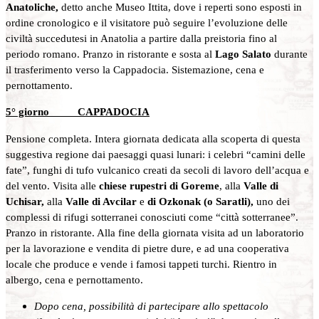
Anatoliche,
detto anche Museo Ittita, dove i reperti sono esposti in
ordine cronologico e il visitatore può seguire l’evoluzione delle
civiltà succedutesi in Anatolia a partire dalla preistoria fino al
periodo romano. Pranzo in ristorante e sosta al
Lago Salato
durante
il trasferimento verso la Cappadocia. Sistemazione, cena e
pernottamento.
5° giorno CAPPADOCIA
Pensione completa. Intera giornata dedicata alla scoperta di questa
suggestiva regione dai paesaggi quasi lunari: i celebri “camini delle
fate”, funghi di tufo vulcanico creati da secoli di lavoro dell’acqua e
del vento. Visita alle
chiese rupestri di Goreme
, alla
Valle di
Uchisar,
alla
Valle di Avcilar
e
di Ozkonak (o Saratli),
uno dei
complessi di rifugi sotterranei conosciuti come “città sotterranee”.
Pranzo in ristorante. Alla fine della giornata visita ad un laboratorio
per la lavorazione e vendita di pietre dure, e ad una cooperativa
locale che produce e vende i famosi tappeti turchi. Rientro in
albergo, cena e pernottamento.
Dopo cena, possibilità di partecipare allo spettacolo