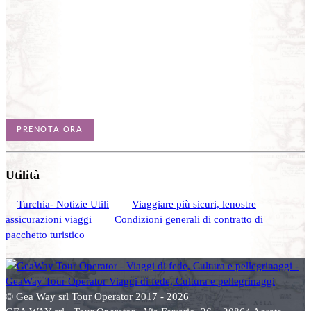
PRENOTA ORA
Utilità
Turchia- Notizie Utili
Viaggiare più sicuri, lenostre
assicurazioni viaggi
Condizioni generali di contratto di
pacchetto turistico
© Gea Way srl Tour Operator 2017 - 2026