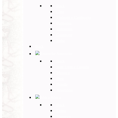
Back
Cina
Vietnam e Cambogia
Birmania
Indonesia
Giappone
India
Back
Americhe
Back
Stati Uniti e Canada
Messico
Perù
Brasile
Argentina
Africa
Back
Egitto
Marocco