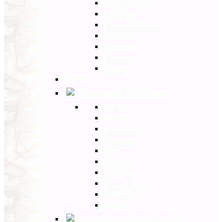
Paesi Baltici
Polonia
Paesi dei Balcani
Bulgaria
Ungheria
Romania
Grecia
Back
Medio Oriente
Back
Israele
Giordania
Turchia
Iran
Armenia
Georgia
Emirati Arabi
Uzbekistan
Oman
Estremo Oriente