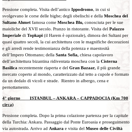
Pensione completa. Visita dell’antico
Ippodromo
, in cui si
svolgevano le corse delle bighe; degli obelischi e della
Moschea del
Sultano Ahmet
famosa come
Moschea Blu,
conosciuta per le sue
maioliche del XVII secolo. Pranzo in ristorante. Visita del
Palazzo
Imperiale
di
Topkapi
(il Harem è opzionale), dimora dei Sultani per
quasi quattro secoli, la cui architettura con le magnifiche decorazioni
e gli arredi rende testimonianza della potenza e maestosità
dell’Impero Ottomano; della
Santa Sofia,
chiesa capolavoro
dell’architettura bizantina ridiventata moschea con la
Cisterna
Basilica
recentemente riaperta e del
Gran
Bazaar,
il più grande
mercato coperto al mondo, caratterizzato dal tetto a cupole e formato
da un dedalo di vicoli e strade. Rientro in albergo, cena e
pernottamento.
4° giorno ISTANBUL – ANKARA – CAPPADOCIA (Km 700
circa)
Pensione completa. Dopo la prima colazione partenza per la capitale
della Turchia: Ankara. Passaggio dal Ponte Euroasia e proseguimento
via autostrada. Arrivo ad
Ankara
e visita del
Museo delle Civiltà