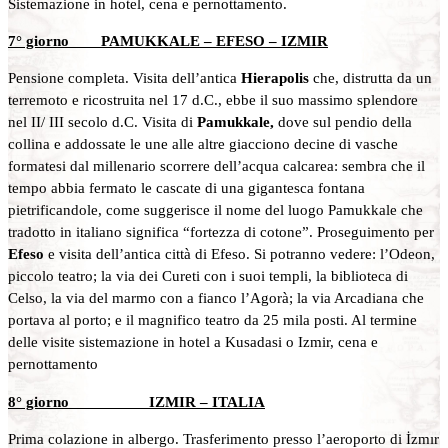
Sistemazione in hotel, cena e pernottamento.
7° giorno PAMUKKALE – EFESO – IZMIR
Pensione completa. Visita dell’antica
Hierapolis
che, distrutta da un
terremoto e ricostruita nel 17 d.C., ebbe il suo massimo splendore
nel II/ III secolo d.C. Visita di
Pamukkale,
dove sul pendio della
collina e addossate le une alle altre giacciono decine di vasche
formatesi dal millenario scorrere dell’acqua calcarea: sembra che il
tempo abbia fermato le cascate di una gigantesca fontana
pietrificandole, come suggerisce il nome del luogo Pamukkale che
tradotto in italiano significa “fortezza di cotone”. Proseguimento per
Efeso
e visita dell’antica città di Efeso. Si potranno vedere: l’Odeon,
piccolo teatro; la via dei Cureti con i suoi templi, la biblioteca di
Celso, la via del marmo con a fianco l’Agorà; la via Arcadiana che
portava al porto; e il magnifico teatro da 25 mila posti. Al termine
delle visite sistemazione in hotel a Kusadasi o Izmir, cena e
pernottamento
8° giorno IZMIR – ITALIA
Prima colazione in albergo. Trasferimento presso l’aeroporto di İzmır