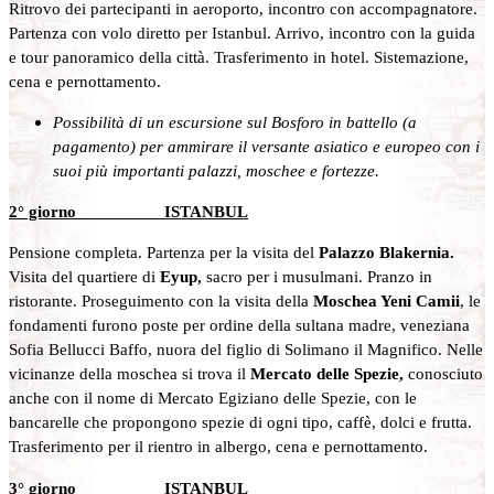
Ritrovo dei partecipanti in aeroporto, incontro con accompagnatore.
Partenza con volo diretto per Istanbul. Arrivo, incontro con la guida
e tour panoramico della città. Trasferimento in hotel. Sistemazione,
cena e pernottamento.
Possibilità di un escursione sul Bosforo in battello (a
pagamento) per ammirare il versante asiatico e europeo con i
suoi più importanti palazzi, moschee e fortezze.
2° giorno ISTANBUL
Pensione completa. Partenza per la visita del
Palazzo Blakernia.
Visita del quartiere di
Eyup,
sacro per i musulmani. Pranzo in
ristorante. Proseguimento con la visita della
Moschea Yeni Camii
, le
fondamenti furono poste per ordine della sultana madre, veneziana
Sofia Bellucci Baffo, nuora del figlio di Solimano il Magnifico. Nelle
vicinanze della moschea si trova il
Mercato delle Spezie,
conosciuto
anche con il nome di Mercato Egiziano delle Spezie, con le
bancarelle che propongono spezie di ogni tipo, caffè, dolci e frutta.
Trasferimento per il rientro in albergo, cena e pernottamento.
3° giorno ISTANBUL