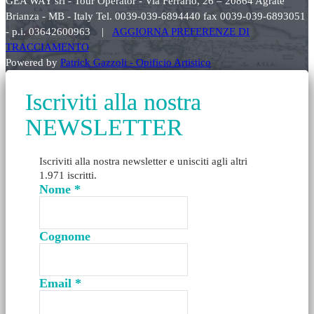
GEA WAY srl - Tour Operator - Via Ferrario, 26 – 20864 Agrate
Brianza - MB - Italy Tel. 0039-039-6894440 fax 0039-039-6893051
- p.i. 03642600963 |
AGGIORNA PREFERENZE DI
TRACCIAMENTO
Powered by
Patrick Gazzoli - Opificio Artistico
Iscriviti alla nostra
NEWSLETTER
Iscriviti alla nostra newsletter e unisciti agli altri
1.971 iscritti.
Nome
*
Cognome
Email
*