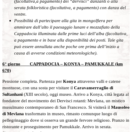
(facoltativa,a pagamento) dei “dervisci” danzanti o alla
serata folkloristica (facoltativa, a pagamento) con danza del
ventre.
Possibilità di partecipare alla gita in mongolfiera per
ammirare dall’alto il paesaggio lunare e mozzafiato della
Cappadocia illuminata dalle prime luci dell’alba (facoltativa,
a pagamento e in base alla disponibilità dei posti. Tale gita
può essere annullata anche poche ore prima dell’inizio a
causa di avverse condizioni meteorologiche).
6° giorno CAPPADOCIA – KONYA – PAMUKKALE (km
670)
Pensione completa. Partenza per
Konya
attraverso valli e catene
montuose, con una sosta per visitare il
Caravanserraglio di
Sultanhani
(XIII secolo), oggi museo. Arrivo a Konya, città legata al
fondatore del movimento dei Dervisci rotanti: Mevlana, un mistico
musulmano contemporaneo di San Francesco. Si visiterà il
Mausoleo
di Mevlana
trasformato in museo, rimasto comunque luogo di
pellegrinaggio dove si osserva un grande fervore religioso. Pranzo in
ristorante e proseguimento per Pamukkale. Arrivo in serata.