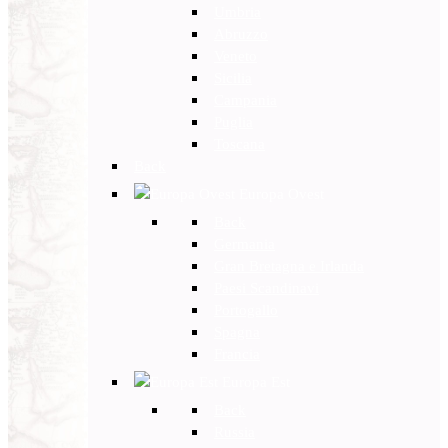
Umbria
Abruzzo
Veneto
Sicilia
Campania
Puglia
Toscana
Back
Europa Ovest
Back
Germania
Gran Bretagna e Irlanda
Paesi Scandinavi
Portogallo
Spagna
Francia
Europa Est
Back
Russia