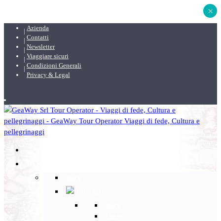
×
Azienda
Contatti
Newsletter
Viaggiare sicuri
Condizioni Generali
Privacy & Legal
DESTINAZIONI
Back
Italia
Back
Lazio