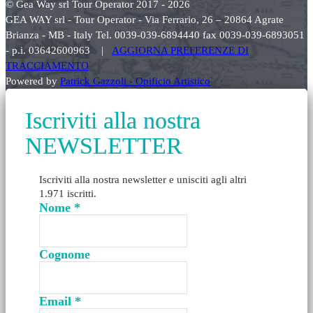
© Gea Way srl Tour Operator 2017 - 2026
GEA WAY srl - Tour Operator - Via Ferrario, 26 – 20864 Agrate
Brianza - MB - Italy Tel. 0039-039-6894440 fax 0039-039-6893051
- p.i. 03642600963 |
AGGIORNA PREFERENZE DI
TRACCIAMENTO
Powered by
Patrick Gazzoli - Opificio Artistico
Iscriviti alla nostra
NEWSLETTER
Iscriviti alla nostra newsletter e unisciti agli altri
1.971 iscritti.
Nome
*
Cognome
Email
*