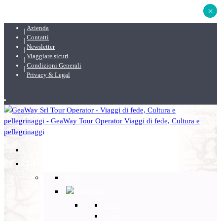
×
Azienda
Contatti
Newsletter
Viaggiare sicuri
Condizioni Generali
Privacy & Legal
DESTINAZIONI
Back
Italia
Back
Lazio