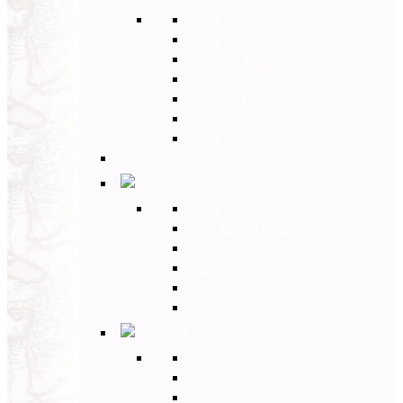
Back
Cina
Vietnam e Cambogia
Birmania
Indonesia
Giappone
India
Back
Americhe
Back
Stati Uniti e Canada
Messico
Perù
Brasile
Argentina
Africa
Back
Egitto
Marocco