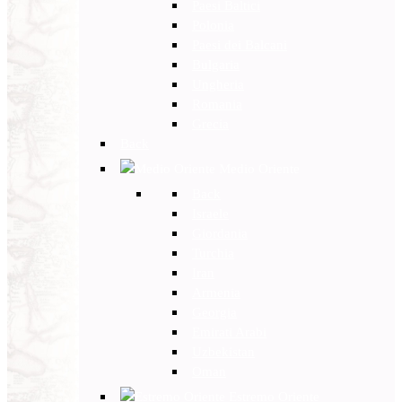
Paesi Baltici
Polonia
Paesi dei Balcani
Bulgaria
Ungheria
Romania
Grecia
Back
Medio Oriente
Back
Israele
Giordania
Turchia
Iran
Armenia
Georgia
Emirati Arabi
Uzbekistan
Oman
Estremo Oriente