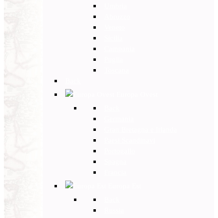
Umbria
Abruzzo
Veneto
Sicilia
Campania
Puglia
Toscana
Back
Europa Ovest
Back
Germania
Gran Bretagna e Irlanda
Paesi Scandinavi
Portogallo
Spagna
Francia
Europa Est
Back
Russia