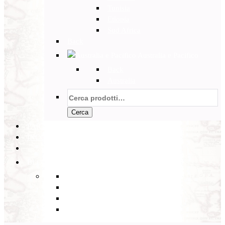
Tunisia
Etiopia
Sud Africa
Back
Australia e Pacifico
Back
Australia
Cerca:
Cerca
PARTENZE GARANTITE
INCOMING
BLOG
Back
Eventi
Diario di Viaggi
Notizie