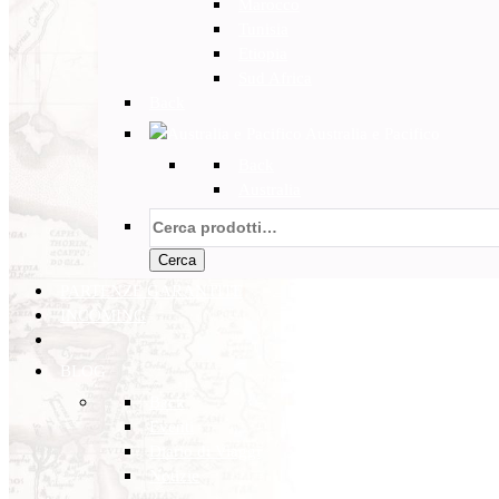
Marocco
Tunisia
Etiopia
Sud Africa
Back
Australia e Pacifico
Back
Australia
Cerca:
Cerca
PARTENZE GARANTITE
INCOMING
BLOG
Back
Eventi
Diario di Viaggi
Notizie