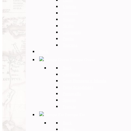
Umbria
Abruzzo
Veneto
Sicilia
Campania
Puglia
Toscana
Back
Europa Ovest
Back
Germania
Gran Bretagna e Irlanda
Paesi Scandinavi
Portogallo
Spagna
Francia
Europa Est
Back
Russia