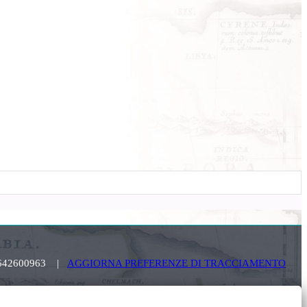
. 03642600963 |
AGGIORNA PREFERENZE DI TRACCIAMENTO