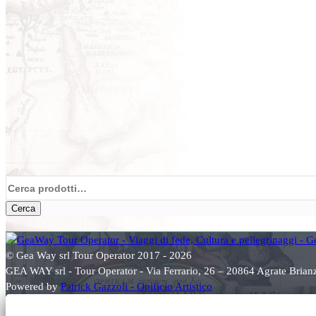
Cerca:
Cerca
© Gea Way srl Tour Operator 2017 - 2026
GEA WAY srl - Tour Operator - Via Ferrario, 26 – 20864 Agrate Bri
Powered by
Patrick Gazzoli - Opificio Artistico