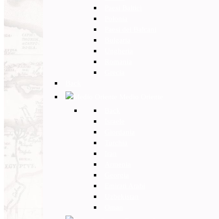
Paesi Baltici
Polonia
Paesi dei Balcani
Bulgaria
Ungheria
Romania
Grecia
Back
Medio Oriente
Back
Israele
Giordania
Turchia
Iran
Armenia
Georgia
Emirati Arabi
Uzbekistan
Oman