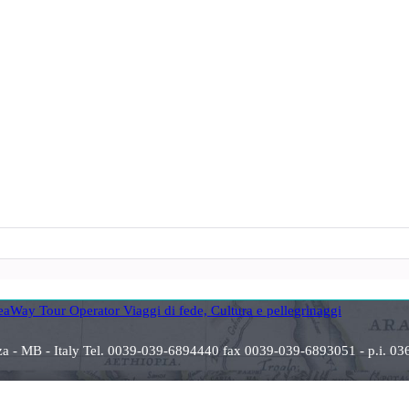
anza - MB - Italy Tel. 0039-039-6894440 fax 0039-039-6893051 - p.i