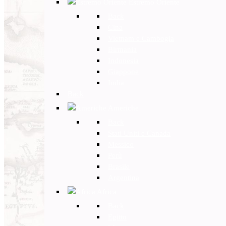
Estremo Oriente
Back
Cina
Vietnam e Cambogia
Birmania
Indonesia
Giappone
India
Back
Americhe
Back
Stati Uniti e Canada
Messico
Perù
Brasile
Argentina
Africa
Back
Egitto