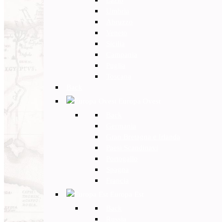
Umbria
Abruzzo
Veneto
Sicilia
Campania
Puglia
Toscana
Back
Europa Ovest
Back
Germania
Gran Bretagna e Irlanda
Paesi Scandinavi
Portogallo
Spagna
Francia
Europa Est
Back
Russia