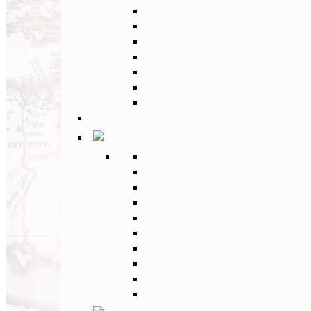
Paesi Baltici
Polonia
Paesi dei Balcani
Bulgaria
Ungheria
Romania
Grecia
Back
Medio Oriente
Back
Israele
Giordania
Turchia
Iran
Armenia
Georgia
Emirati Arabi
Uzbekistan
Oman