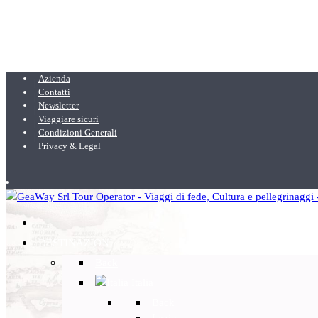
Azienda
Contatti
Newsletter
Viaggiare sicuri
Condizioni Generali
Privacy & Legal
DESTINAZIONI
Back
Italia
Back
Lazio