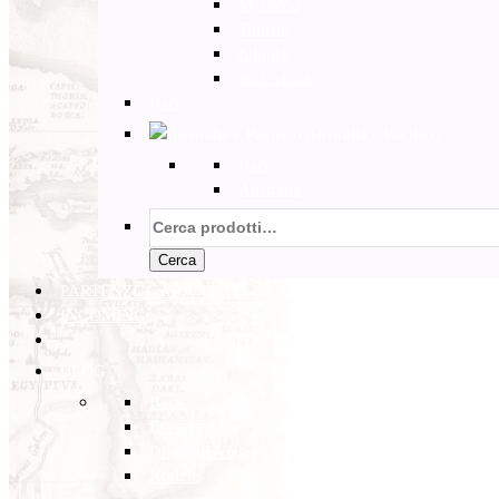
Marocco
Tunisia
Etiopia
Sud Africa
Back
Australia e Pacifico
Back
Australia
Cerca:
Cerca
PARTENZE GARANTITE
INCOMING
BLOG
Back
Eventi
Diario di Viaggi
Notizie