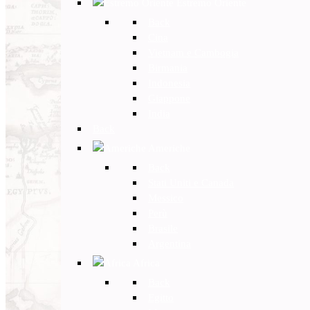
Estremo Oriente
Back
Cina
Vietnam e Cambogia
Birmania
Indonesia
Giappone
India
Back
Americhe
Back
Stati Uniti e Canada
Messico
Perù
Brasile
Argentina
Africa
Back
Egitto