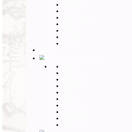
Paesi Baltici
Polonia
Paesi dei Balcani
Bulgaria
Ungheria
Romania
Grecia
Back
Medio Oriente
Back
Israele
Giordania
Turchia
Iran
Armenia
Georgia
Emirati Arabi
Uzbekistan
Oman