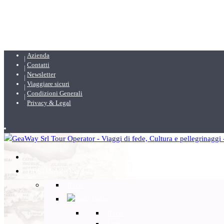
Azienda
Contatti
Newsletter
Viaggiare sicuri
Condizioni Generali
Privacy & Legal
DESTINAZIONI
Back
Italia
Back
Lazio