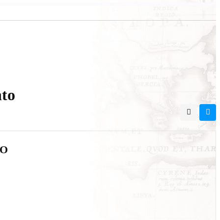
to
DO