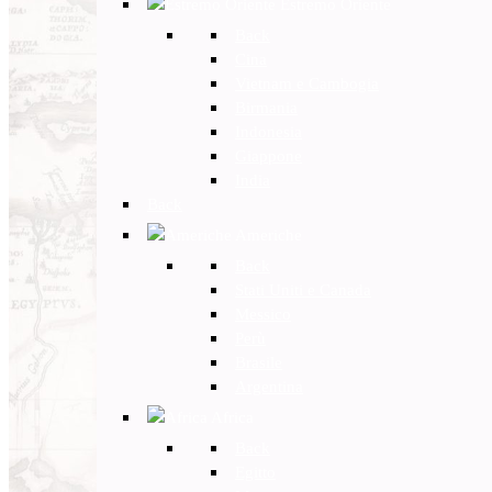
Estremo Oriente
Back
Cina
Vietnam e Cambogia
Birmania
Indonesia
Giappone
India
Back
Americhe
Back
Stati Uniti e Canada
Messico
Perù
Brasile
Argentina
Africa
Back
Egitto