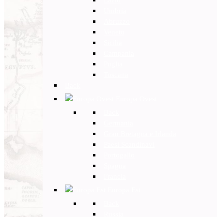
Umbria
Abruzzo
Veneto
Sicilia
Campania
Puglia
Toscana
Back
Europa Ovest
Back
Germania
Gran Bretagna e Irlanda
Paesi Scandinavi
Portogallo
Spagna
Francia
Europa Est
Back
Russia