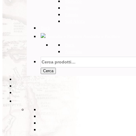
Marocco
Tunisia
Etiopia
Sud Africa
Back
Australia e Pacifico
Back
Australia
Cerca:
Cerca
PARTENZE GARANTITE
INCOMING
BLOG
Back
Eventi
Diario di Viaggi
Notizie