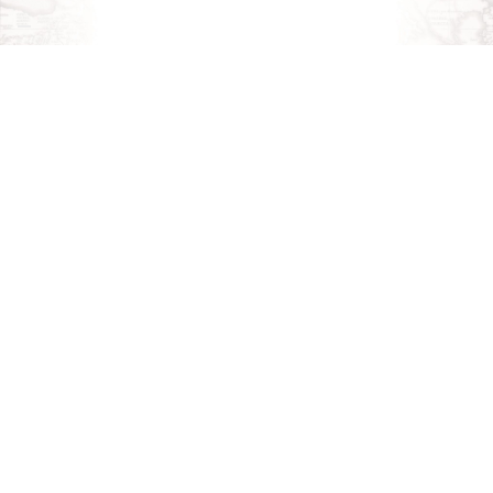
Iscriviti alla nostra
NEWSLETTER
Iscriviti alla nostra newsletter e unisciti agli altri 1.971
iscritti.
Nome
*
Cognome
Email
*
Conferma la lista di iscrizione:
Newsletter