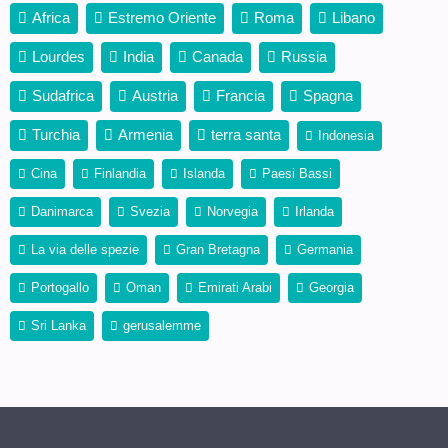
Africa
Estremo Oriente
Roma
Libano
Lourdes
India
Canada
Russia
Sudafrica
Austria
Francia
Spagna
Turchia
Armenia
terra santa
Indonesia
Cina
Finlandia
Islanda
Paesi Bassi
Danimarca
Svezia
Norvegia
Irlanda
La via delle spezie
Gran Bretagna
Germania
Portogallo
Oman
Emirati Arabi
Georgia
Sri Lanka
gerusalemme