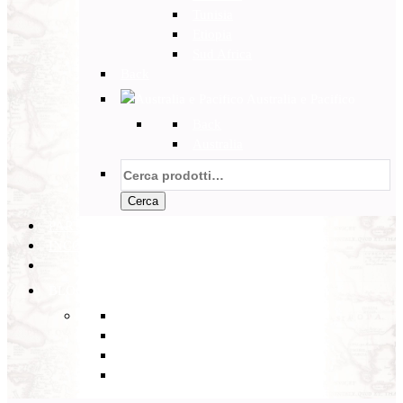
Tunisia
Etiopia
Sud Africa
Back
Australia e Pacifico
Back
Australia
Cerca:
Cerca
PARTENZE GARANTITE
INCOMING
BLOG
Back
Eventi
Diario di Viaggi
Notizie