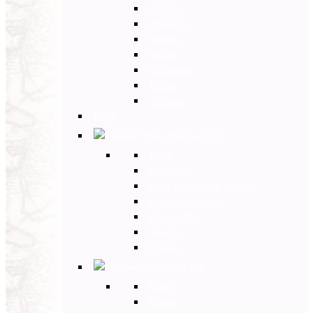
Umbria
Abruzzo
Veneto
Sicilia
Campania
Puglia
Toscana
Back
Europa Ovest
Back
Germania
Gran Bretagna e Irlanda
Paesi Scandinavi
Portogallo
Spagna
Francia
Europa Est
Back
Russia