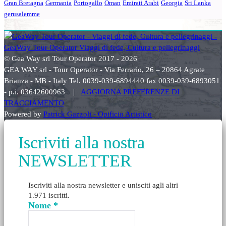
Gran Bretagna
Germania
Portogallo
Oman
Emirati Arabi
Georgia
Sri Lanka
gerusalemme
© Gea Way srl Tour Operator 2017 - 2026
GEA WAY srl - Tour Operator - Via Ferrario, 26 – 20864 Agrate
Brianza - MB - Italy Tel. 0039-039-6894440 fax 0039-039-6893051
- p.i. 03642600963 |
AGGIORNA PREFERENZE DI
TRACCIAMENTO
Powered by
Patrick Gazzoli - Opificio Artistico
Iscriviti alla nostra
NEWSLETTER
Iscriviti alla nostra newsletter e unisciti agli altri
1.971 iscritti.
Nome
*