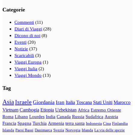
Categorie
Commenti
(11)
Diari di Viaggi
(28)
Dicono di noi
(8)
Eventi
(20)
Notizie
(37)
Scaricabili
(3)
Viaggi Europa
(1)
Viaggi Italia
(2)
Viaggi Mondo
(13)
Tag
Asia
Israele
Giordania
Iran
Italia
Toscana
Stati Uniti
Marocco
Vietnam
Cambogia
Etiopia
Uzbekistan
Africa
Estremo Oriente
Roma
Libano
Lourdes
India
Canada
Russia
Sudafrica
Austria
Francia
Spagna
Turchia
Armenia
terra santa
Indonesia
Cina
Finlandia
Islanda
Paesi Bassi
Danimarca
Svezia
Norvegia
Irlanda
La via delle spezie