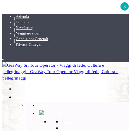
×
Azienda
Contatti
Newsletter
Viaggiare sicuri
Condizioni Generali
Privacy & Legal
DESTINAZIONI
Back
Italia
Back
Lazio