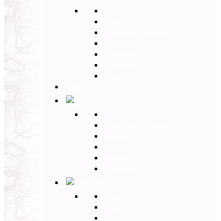
Back
Cina
Vietnam e Cambogia
Birmania
Indonesia
Giappone
India
Back
Americhe
Back
Stati Uniti e Canada
Messico
Perù
Brasile
Argentina
Africa
Back
Egitto
Marocco