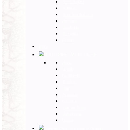
Paesi Baltici
Polonia
Paesi dei Balcani
Bulgaria
Ungheria
Romania
Grecia
Back
Medio Oriente
Back
Israele
Giordania
Turchia
Iran
Armenia
Georgia
Emirati Arabi
Uzbekistan
Oman
Estremo Oriente