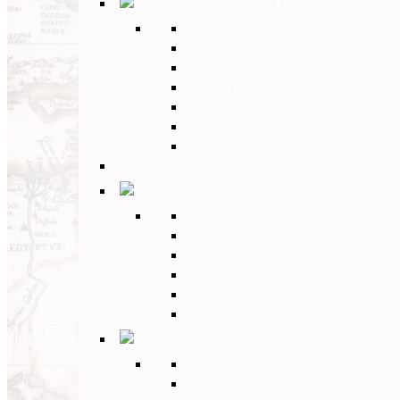
Estremo Oriente
Back
Cina
Vietnam e Cambogia
Birmania
Indonesia
Giappone
India
Back
Americhe
Back
Stati Uniti e Canada
Messico
Perù
Brasile
Argentina
Africa
Back
Egitto