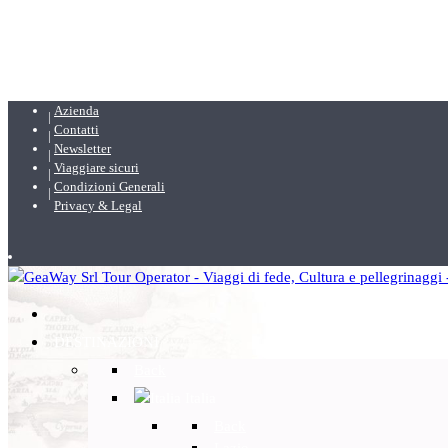
Azienda
Contatti
Newsletter
Viaggiare sicuri
Condizioni Generali
Privacy & Legal
DESTINAZIONI
Back
Italia
Back
Lazio