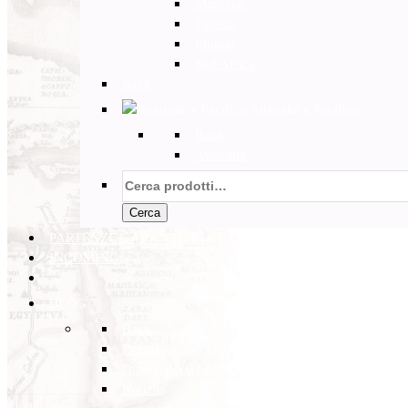
Marocco
Tunisia
Etiopia
Sud Africa
Back
Australia e Pacifico
Back
Australia
Cerca:
Cerca
PARTENZE GARANTITE
INCOMING
BLOG
Back
Eventi
Diario di Viaggi
Notizie