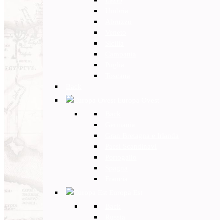
Umbria
Abruzzo
Veneto
Sicilia
Campania
Puglia
Toscana
Back
Europa Ovest
Back
Germania
Gran Bretagna e Irlanda
Paesi Scandinavi
Portogallo
Spagna
Francia
Europa Est
Back
Russia