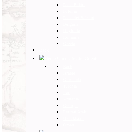
Paesi Baltici
Polonia
Paesi dei Balcani
Bulgaria
Ungheria
Romania
Grecia
Back
Medio Oriente
Back
Israele
Giordania
Turchia
Iran
Armenia
Georgia
Emirati Arabi
Uzbekistan
Oman