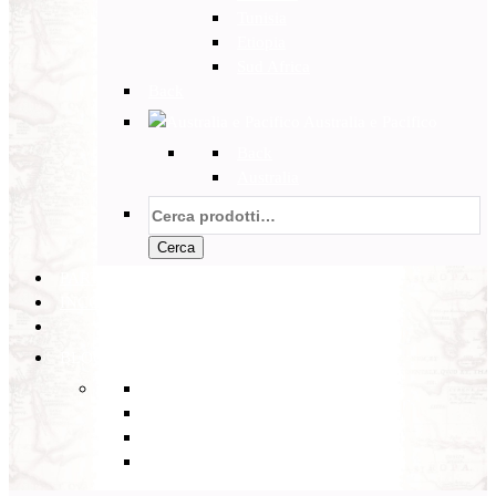
Tunisia
Etiopia
Sud Africa
Back
Australia e Pacifico
Back
Australia
Cerca:
Cerca
PARTENZE GARANTITE
INCOMING
BLOG
Back
Eventi
Diario di Viaggi
Notizie