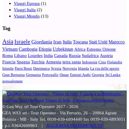
Viaggi Europa
(1)
Viaggi Italia
(2)
Viaggi Mondo
(13)
Tag
Asia
Israele
Giordania
Iran
Italia
Toscana
Stati Uniti
Marocco
Vietnam
Cambogia
Etiopia
Uzbekistan
Africa
Estremo Oriente
Roma
Libano
Lourdes
India
Canada
Russia
Sudafrica
Austria
Francia
Spagna
Turchia
Armenia
terra santa
Indonesia
Cina
Finlandia
Islanda
Paesi Bassi
Danimarca
Svezia
Norvegia
Irlanda
La via delle spezie
Gran Bretagna
Germania
Portogallo
Oman
Emirati Arabi
Georgia
Sri Lanka
gerusalemme
© Gea Way srl Tour Operator 2017 - 2026
GEA WAY srl - Tour Operator - Via Ferrario, 26 – 20864 Agrate
Brianza - MB - Italy Tel. 0039-039-6894440 fax 0039-039-6893051
- p.i. 03642600963 |
AGGIORNA PREFERENZE DI