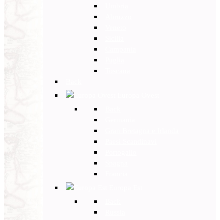
Umbria
Abruzzo
Veneto
Sicilia
Campania
Puglia
Toscana
Back
Europa Ovest
Back
Germania
Gran Bretagna e Irlanda
Paesi Scandinavi
Portogallo
Spagna
Francia
Europa Est
Back
Russia