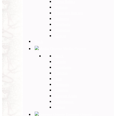
Paesi Baltici
Polonia
Paesi dei Balcani
Bulgaria
Ungheria
Romania
Grecia
Back
Medio Oriente
Back
Israele
Giordania
Turchia
Iran
Armenia
Georgia
Emirati Arabi
Uzbekistan
Oman
Estremo Oriente