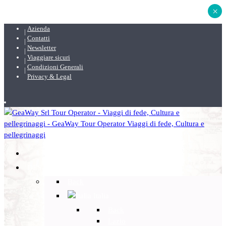
×
Azienda
Contatti
Newsletter
Viaggiare sicuri
Condizioni Generali
Privacy & Legal
DESTINAZIONI
Back
Italia
Back
Lazio