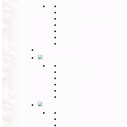
Back
Cina
Vietnam e Cambogia
Birmania
Indonesia
Giappone
India
Back
Americhe
Back
Stati Uniti e Canada
Messico
Perù
Brasile
Argentina
Africa
Back
Egitto
Marocco