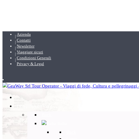
Azienda
Contatti
Newsletter
Viaggiare sicuri
Condizioni Generali
Privacy & Legal
DESTINAZIONI
Back
Italia
Back
Lazio