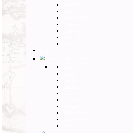
Paesi Baltici
Polonia
Paesi dei Balcani
Bulgaria
Ungheria
Romania
Grecia
Back
Medio Oriente
Back
Israele
Giordania
Turchia
Iran
Armenia
Georgia
Emirati Arabi
Uzbekistan
Oman