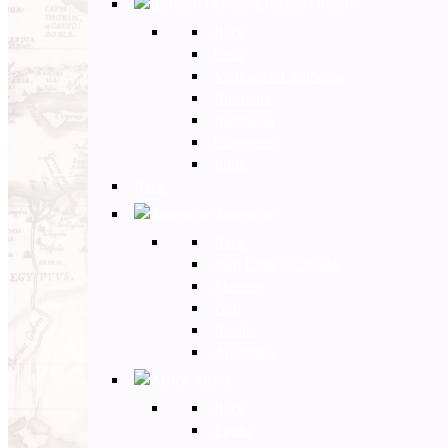
Estremo Oriente
Back
Cina
Vietnam e Cambogia
Birmania
Indonesia
Giappone
India
Back
Americhe
Back
Stati Uniti e Canada
Messico
Perù
Brasile
Argentina
Africa
Back
Egitto