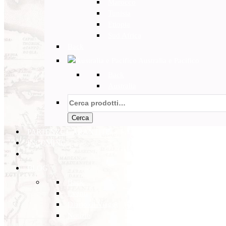
Marocco
Tunisia
Etiopia
Sud Africa
Back
Australia e Pacifico
Back
Australia
Cerca:
Cerca
PARTENZE GARANTITE
INCOMING
BLOG
Back
Eventi
Diario di Viaggi
Notizie