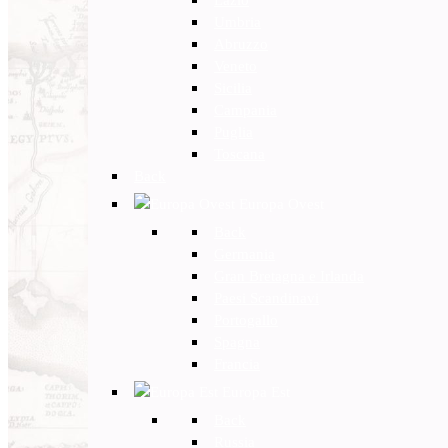
Umbria
Abruzzo
Veneto
Sicilia
Campania
Puglia
Toscana
Back
Europa Ovest
Back
Germania
Gran Bretagna e Irlanda
Paesi Scandinavi
Portogallo
Spagna
Francia
Europa Est
Back
Russia